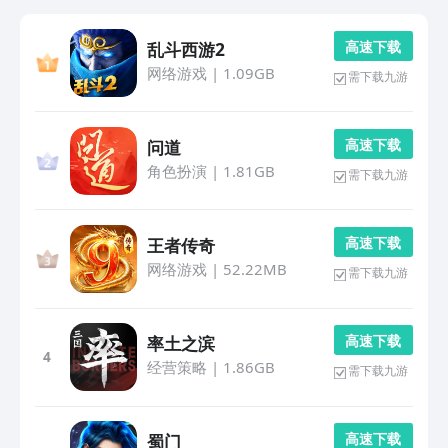
高 速 下 载
乱斗西游2
网络游戏
|
1.09GB
需下载九游
高 速 下 载
问道
角色扮演
|
1.81GB
需下载九游
高 速 下 载
王者传奇
网络游戏
|
52.22MB
需下载九游
高 速 下 载
率土之滨
4
经营策略
|
1.86GB
需下载九游
高 速 下 载
蜀门