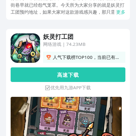
街巷早就已经怨气笼罩。今天所为大家分享的就是妖灵打
工团预约地址，如果大家对这款游戏感兴趣，那只需要关
更多
注以下的链接，就可以预约游戏。在走投无路之下，你只
需要解锁特殊的能力，就可以召唤各路妖怪，可以达到以
鬼制鬼的作用，最终走上判官登顶之路。
妖灵打工团
网络游戏
|
74.23MB
人气下载榜TOP100，当前已有6
人订阅
高 速 下 载
优先用九游APP下载