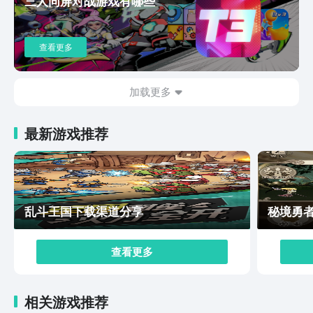
三人同屏对战游戏有哪些
店员，乖乖的产出资源。养成体系又会藏着很多的惊喜，
不起眼的小妖怪在经过努力养成之后也可以直接逆袭，最
终就可以成为战斗力天花板。在整个收集的过程中就好像
查看更多
是盲盒一样，每邂逅一只新的妖灵都会充满惊喜，让这个
东方奇幻世界变得特别的厚重。妖灵打工团预约一直已经
分享给大家，这款游戏用轻松休闲的节奏把肉鸽随机，塔
加载更多
防策略全部都融合在一起。随手玩上两把就可以解压，能
够满足收集党，也可以让策略玩家直接玩出新鲜感，所以
最新游戏推荐
赶紧来组建团队吧。
乱斗王国下载渠道分享
秘境勇
查看更多
相关游戏推荐