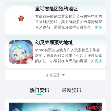
童话冒险团预约地址
童话冒险团是款非常精美又有独特氛围的
冒险对战游戏，其中有较多关卡等待玩家
前来参与，需要充分发挥自身能力，消灭
更多
掉众多对手。那么童话冒险团预约怎么操
作？进入游戏之后，小伙伴们可以触发其
幻灵荣耀预约地址
中的剧情故事，不断推动故事发展，能够
完成各项挑战，并参与到对战当中，今天
Mmo类型的游戏有许多玩家都是非常喜
小编为大家详细介绍具体的预约地址。
欢的，在最近幻灵荣耀也引起了许多玩家
的关注，小编就在今天的内容里，为大家
更多
带来了幻灵荣耀预约下载的地址。这款热
血高燃的游戏你是否也在期待它的正式公
加载更多
测呢？那么小编今天的这款游戏就可以帮
助你提前预约哦，感兴趣的玩家们跟着小
编一起来继续往下了解吧。
热门资讯
最新资讯