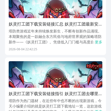
妖灵打工团下载安装链接汇总 妖灵打工团最新安
装包获取方式
塔防类游戏近年来持续焕发新生，不断有创新作品涌现。
本期聚焦的是一款融合东方民俗与地府世界观的策略塔防
新作——《妖灵打工团》。凭借低入门门槛与高度自由的
更多
玩法设计，该游戏迅速成为休闲策略玩家关注的焦点。以
2026-08-04 22:42:25
地府判官为角色设定，结合中国传统鬼神文化与现代职场
隐喻，它在题材表达与机制设计上展现出独特张力。那么
妖灵打工团下载安装链接指引 妖灵打工团去哪里
下载
塔防作为热门题材，在近些年中也不断的出现新游戏，今
天小编要介绍的就是妖灵打工团下载地址一览，这款游戏