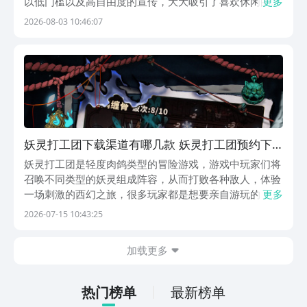
以低门槛以及高自由度的宣传，大大吸引了喜欢休闲的玩
更多
家们，作为以地府判官和中国民俗所融合的一款游戏，他
2026-08-03 10:46:07
受到玩家们青睐的原因在哪里呢，如何能够快速体验到这
款游戏，本期就由小编为玩家们带来有关这款游戏的详
细...
妖灵打工团下载渠道有哪几款 妖灵打工团预约下
载推荐
妖灵打工团是轻度肉鸽类型的冒险游戏，游戏中玩家们将
召唤不同类型的妖灵组成阵容，从而打败各种敌人，体验
一场刺激的西幻之旅，很多玩家都是想要亲自游玩的，便
更多
会问妖灵打工团下载渠道有哪些？这里就提供一下游戏的
2026-07-15 10:43:25
下载渠道以及玩法内容，帮助玩家们了解核心内容。【妖
灵打工团】最新版预约/下载地址》》》》》#妖灵打工...
加载更多
热门榜单
最新榜单