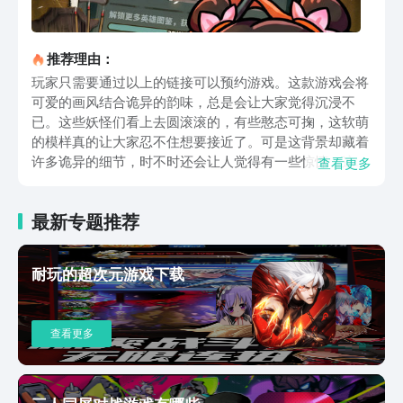
推荐理由：
玩家只需要通过以上的链接可以预约游戏。这款游戏会将
可爱的画风结合诡异的韵味，总是会让大家觉得沉浸不
已。这些妖怪们看上去圆滚滚的，有些憨态可掬，这软萌
的模样真的让大家忍不住想要接近了。可是这背景却藏着
许多诡异的细节，时不时还会让人觉得有一些惊悚，这种
查看更多
反差感就能让大家更喜欢游戏。主要的玩法就是合成肉
鸽，还有塔防布阵，会彻底的甩开传统塔防的固定路线限
最新专题推荐
制。游戏的操作是比较省心的，只需要一根手指就可以轻
松的搞定。随手点开就能够玩耍，并不需要一直盯着屏
幕，游戏确实比较解压。玩法的核心就是经过合成，然后
耐玩的超次元游戏下载
升级妖怪每次合成全部都是未知的赌局，可以直接触发肉
鸽随机效果。可以是解锁隐藏的羁绊，也有可能是招式突
然的质变。同一个妖怪换一个对局特性还有技能都有可能
查看更多
会大变样，每一局都是全新的剧本，永远都玩不腻。在游
戏中大家就可以召唤上百种性格不一样的妖灵，他们并不
是只会打架的工具，而是成为了一个打工好手，可以起到
辅助的效果。就算战斗能力一般，也可以在店铺里面充当