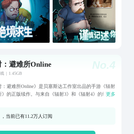
No.
4
：避难所Online
戏
|
1.45GB
射：避难所Online》是贝塞斯达工作室出品的手游《辐射
所》的正版续作。与来自《辐射3》和《辐射4》的经典
更多
邂逅，共同对抗危险的敌人，开启避难所外的全新冒
加入个性十足的势力与公会，在线结交新的朋友，并与
0 ，当前已有11.2万人订阅
一决高下！——这一切尽在《辐射：避难所Online》，废
又一段史诗般的旅程。