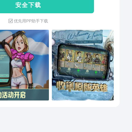
安 全 下 载
优先用PP助手下载