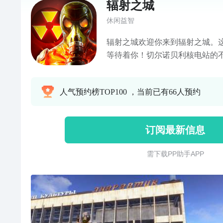
辐射之城
休闲益智
辐射之城欢迎你来到辐射之城。
等待着你！切尔诺贝利核电站的
了。命运使然，你来到了这个地
城。你要展开神奇故事，理清所
人气预约榜TOP100 ，当前已有66人预约
可不是个简单的任务。这是个幅
险，处处都是怪异。饥饿的食肉
你咬上一口。各派势力，加之辐
订阅最新信息
宜人的景色，变成了你根本不该
这里了。要到各建筑物里去搜寻
需 下 载 P P 助 手 A P P
文化中心、波利西亚酒店、普罗
的地标建筑和各个废弃的公寓楼
择你的装备。要发现、利用营地
并使用的设备、武器和车辆，才