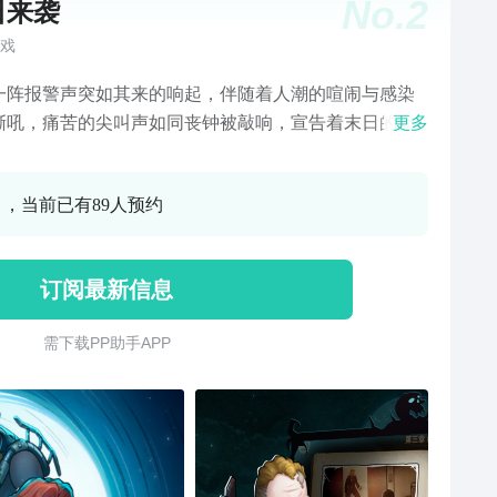
No.
2
日来袭
戏
一阵报警声突如其来的响起，伴随着人潮的喧闹与感染
嘶吼，痛苦的尖叫声如同丧钟被敲响，宣告着末日的降
更多
 有些人来不及逃跑，顷刻间被洪水般来袭的尸潮吞没。
人登上了出城的末班车，向着未知的方向渐行渐远。很
0 ，当前已有89人预约
你没能驾车远行，但万幸的是赶在整座城市被淹没之
你成功逃离出来。 危机并没有就此结束，迎接你的不只
时可能出现在身后的感染者，还有数不尽的人性考验。
订阅最新信息
、权利、地盘、仇恨……
需 下 载 P P 助 手 A P P