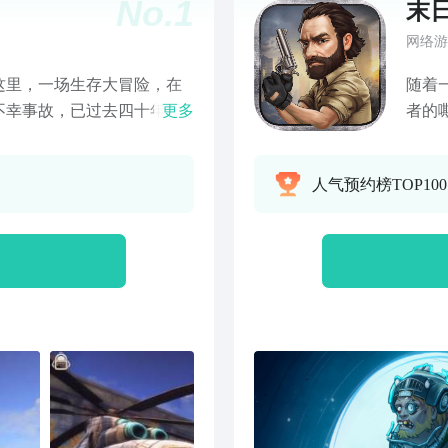
No.
1
末
网络游
这里，一场生存大冒险，在
随着
不幸事故，已过去四十年
更多
者的
区精心重建的普里皮亚季
临。
有谜团，解救你爱的人。这
有些
人气预约榜TOP10
员广阔的地域，步步都是凶
不幸
动物、亚人类生物，都想把
前，
射及怪异现象，把这片看似
有随
涉足之地。然而，你已经在
资源
资源，特别是要到游泳池、
米修斯电影院等普里皮亚季
里去搜寻。要妥善制作、选
，安全度过夜晚。你能找到
是你的朋友。祝你好运！