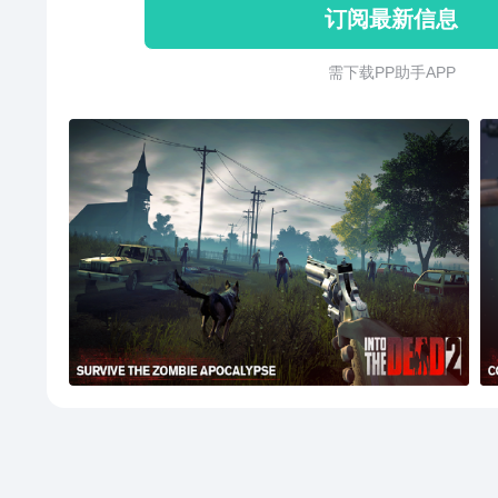
订阅最新信息
需 下 载 P P 助 手 A P P