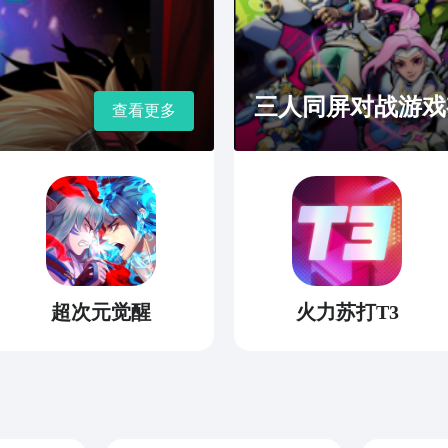
三人同屏对战游戏
查看更多
超次元觉醒
火力苏打T3