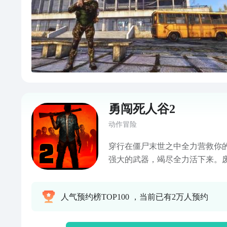
勇闯死人谷2
动作冒险
穿行在僵尸末世之中全力营救你
强大的武器，竭尽全力活下来。
以继续前行！在这个人人自危的
到最后？ 勇闯死人谷2 免谷歌完美版(Into the Dead 2)的特色 -
人气预约榜TOP100 ，当前已有2万人预约
逐渐展开的故事情节和多重结局 -
节、60个阶段和数百多个挑战 - 强有力的武器和弹药津贴 - 解
锁和升级近战武器、轻武器和炸