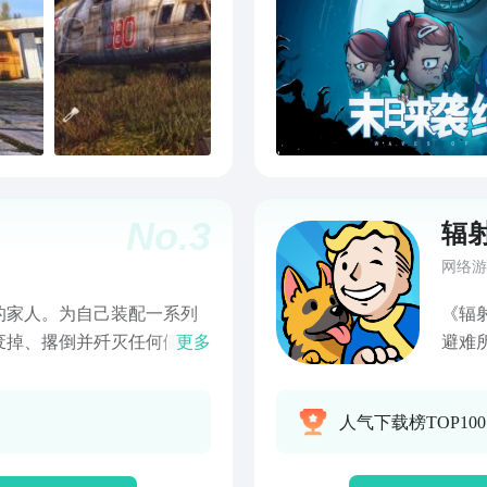
No.
3
辐射
网络游
的家人。为自己装配一系列
《辐
废掉、撂倒并歼灭任何僵尸
更多
避难
世界，你要如何顽强才能活
英雄
险！
人气下载榜TOP10
 完整的7个激动人心的章
他们
土上
药等