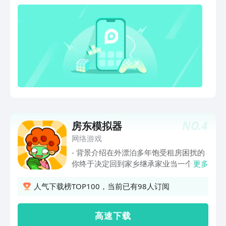
的早餐店》老板！ ...... 果然为自己做事
更有干劲呢！ 每天都能遇到不同的人，
每天都能做自己喜欢的事！ ...... 慢慢的
我认识了很多有故事的人， 他们是我的
顾客， 同时给我分享他们的故事。 ......
慢慢的我的生意越做越大啦， 我找到了
我的新”助手“， ta很可爱哦！ ...... 游戏
特点： ●你还没有体验过的游戏玩法。
●你还没有制作过的食物类型。 ●你还
没有感受过的剧情形式。 ●一款游戏洞
见人生百态。 ●这不是完美的，但一定
NO.
4
房东模拟器
是有趣的。 真诚的希望你喜欢这款游
戏，我们将持续改进，持续添加新的玩法
网络游戏
和故事。
- 背景介绍在外漂泊多年饱受租房困扰的
你终于决定回到家乡继承家业当一个靠谱
更多
的房东。回到熟悉的海滨小镇，你开始了
充满挑战的房东之旅。一切挑战都要从单
人气下载榜TOP100，当前已有98人订阅
身公寓开始，作为一个有良心的房东，你
应该怎么建设你的社区呢？当然，要成为
高 速 下 载
一个好房东也不是那么简单！租客们的要