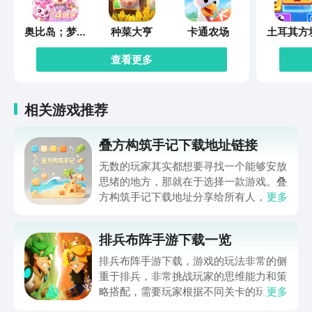
奥比岛：梦想
种菜大亨
卡通农场
土耳其方
国度
除202
查看更多
相关游戏推荐
叠方构筑手记下载地址链接
无数的玩家其实都想要寻找一个能够安放
思绪的地方，那就在于选择一款游戏。叠
方构筑手记下载地址分享给所有人，这一
更多
款游戏玩起来还是比较简单的，主要是以
休闲体验为主，可以满足大家的体验心
排兵布阵手游下载一览
情。如果大家想要下载这款游戏，其实方
法很简单，通过以下的链接即可先来看一
排兵布阵手游下载，游戏的玩法非常的侧
下游戏的主要乐趣吧。
重于排兵，非常挑战玩家的思维能力和策
略搭配，需要玩家根据不同关卡的玩法设
更多
计，提前的进行策划和部署，还能够迎战