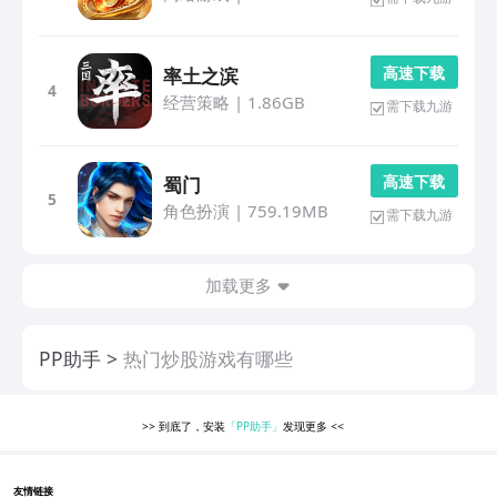
高 速 下 载
率土之滨
4
经营策略
|
1.86GB
需下载九游
高 速 下 载
蜀门
5
角色扮演
|
759.19MB
需下载九游
加载更多
PP助手
热门炒股游戏有哪些
>>
到底了，安装
「PP助手」
发现更多
<<
友情链接