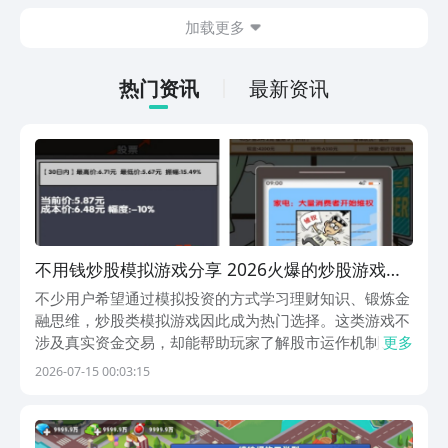
出现的敌方兵力，士兵分为多种类型，每
加载更多
一种士兵都有自己独特的技能，及运用的
方法，可能玩家对这款游戏也颇感兴趣，
急切的想要连接，现在，就和小编一起来
热门资讯
最新资讯
阅览一下吧！
不用钱炒股模拟游戏分享 2026火爆的炒股游戏下
载合集
不少用户希望通过模拟投资的方式学习理财知识、锻炼金
融思维，炒股类模拟游戏因此成为热门选择。这类游戏不
涉及真实资金交易，却能帮助玩家了解股市运作机制、风
更多
险控制逻辑及资产配置策略。那么，有哪些真正免费、可
2026-07-15 00:03:15
玩性强、内容扎实的炒股主题手游值得尝试？1、《失业
在家炒股》这是一款以纯文字驱动的模拟经营游戏，剧情