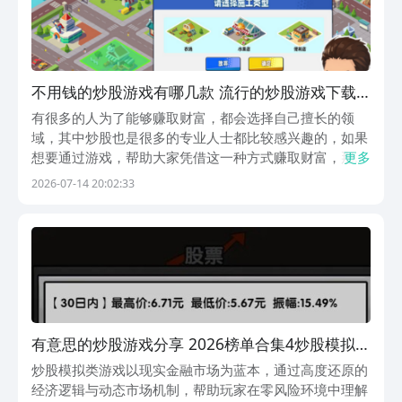
不用钱的炒股游戏有哪几款 流行的炒股游戏下载
合集2026
有很多的人为了能够赚取财富，都会选择自己擅长的领
域，其中炒股也是很多的专业人士都比较感兴趣的，如果
想要通过游戏，帮助大家凭借这一种方式赚取财富，那么
更多
免费的炒股游戏有哪些？九游APP就可以帮助到大家。是
2026-07-14 20:02:33
阿里巴巴灵犀互娱旗下产品，也是手游福利最划算的游戏
平台，海量游戏礼包免费领取，节假日礼包、活动礼包
还...
有意思的炒股游戏分享 2026榜单合集4炒股模拟游
戏before_2
炒股模拟类游戏以现实金融市场为蓝本，通过高度还原的
经济逻辑与动态市场机制，帮助玩家在零风险环境中理解