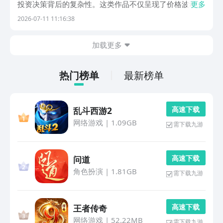
投资决策背后的复杂性。这类作品不仅呈现了价格波动、
更多
政策影响、行业周期等真实要素，更将心理博弈、信息
2026-07-11 11:16:38
差、流动性风险等常见陷阱融入玩法设计，让玩家在实践
中反思自身行为模式，提升财商认知与风险预判能力。
加载更多
1、
热门榜单
最新榜单
高 速 下 载
乱斗西游2
网络游戏
|
1.09GB
需下载九游
高 速 下 载
问道
角色扮演
|
1.81GB
需下载九游
高 速 下 载
王者传奇
网络游戏
|
52.22MB
需下载九游