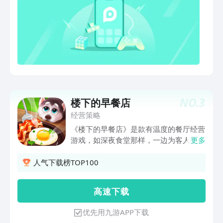
NO.
3
楼下的早餐店
经营策略
《楼下的早餐店》是款有温度的餐厅经营
游戏，如深夜食堂那样，一边为客人烹饪
更多
美食，一边同他们分享遭遇，故事由此慢
慢展开...... 我想此时的老板...... 他一定火
人气下载榜TOP100
冒三丈吧...... 在挤了523天地铁...... 加班
428个夜晚后........ 那天早上，一个想
高 速 下 载
法“砰”的一声开了花...... 自己当老板吧!
...... 人生不应该每天都一样，我自己的人
优先用九游APP下载
生要自己做主！ 终于....... 我成了《楼下