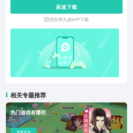
全自定义的装修选择。你家的样子由你决
本无法维持生活以及治疗自己的病，得想
高 速 下 载
定。
办法赚钱才行！【股票系统】玩家通过玩
股票赚钱，运气好的话说不定可以成为亿
优先用九游APP下载
万富翁。【银行系统】通过银行，玩家可
以贷款去炒股。当然贷款是有利息了，每
天都有面临贷款的压力。【打工系统】为
了维持生活，玩家还可以去做兼职，如跑
外卖，跑快递，跑滴滴，跑货拉拉等等。
【医院系统】身体越来越差，只能经常去
医院治疗维持生命。但如果赚到足够的
钱，也能通过高科技永久性恢复身体。
【消费系统】打工需要电动车，轿车，货
车等等，都可以在这里买到。【家庭系
统】老婆和女儿的心情，是会变化的，如
果不照顾好他们。说不定会给你惊喜，让
相关专题推荐
你花钱消灾。千万注意别让陷入【身体危
机】或【财富破产】，不然只能重新游戏
热门游戏有哪些
了。后续有需要也会陆续退出更多的内
容。
查看更多