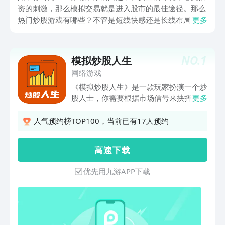
资的刺激，那么模拟交易就是进入股市的最佳途径。那么
热门炒股游戏有哪些？不管是短线快感还是长线布局，都
更多
可以使你身临其境地体会金融世界所具有的魅力，并且在
其中锻炼出自己的分析思维和风险判断能力，使每一个操
作都变得有智慧、有趣味。
NO.
1
模拟炒股人生
网络游戏
《模拟炒股人生》是一款玩家扮演一个炒
股人士，你需要根据市场信号来抉择买入
更多
和卖出时机！在游戏里面你需要不断的通
过炒股来赚钱财富，从而维持家庭开支，
人气预约榜TOP100，当前已有17人预约
生活不会一帆风顺，你还要处理家庭和生
活上的琐事！快来这里展现你的实力吧
高 速 下 载
～“炒股最困难的不是选股，也不是买
卖，而是等待;人生最困难的不是努力，
优先用九游APP下载
也不是奋斗，而是抉择”