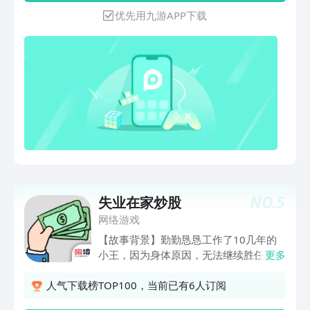
求五花八门。面对他们的需求你将如何应
优先用九游APP下载
对呢？满足他们的需求也许会带来意外的
惊喜噢！- 游戏特色：· 体验土豪房东的
快乐模拟土豪房东，掌管过亿地产，日进
百万不是梦。躺着数钱的快乐，赶快来体
验。· 遇见形形色色的租客在这个温馨的
社区中，你不会感到孤单。 你是租客们
的房东，也是他们的朋友。 在琐碎的生
活中，你可以和租客交流分享他们的生活
碎片。· 解锁各式各样的房型选择困难
症？不存在的。不同风格的公寓别墅，丰
富的房型随你解锁。随心所欲为你的租客
提供舒适的居住环境。· 探索丰富多彩的
NO.
5
失业在家炒股
地图你喜欢轻松舒适的海滨小镇还是夜生
活丰富的时尚之都不夜城呢？这里的每张
网络游戏
地图都有自己的特色和主题，你可以在不
【故事背景】勤勤恳恳工作了10几年的
同的地图体验完全不同的生活方式。· 打
小王，因为身体原因，无法继续胜任工
更多
造专属于你的家每个人都需要自己的私人
作，被公司裁员了。只能带着仅有的一点
空间，我们为房东开辟了专门的私人区
钱回家想办法维持生活，但家里还有着在
人气下载榜TOP100，当前已有6人订阅
域，独立的花园和宽敞的房间以及可以完
家待业的妻子，以及一个女儿。这点钱根