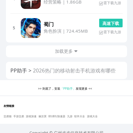
经营策略
|
1.86GB
需下载九游
高 速 下 载
蜀门
5
角色扮演
|
724.45MB
需下载九游
加载更多
PP助手
2026热门的移动射击手机游戏有哪些
>>
到底了，安装
「PP助手」
发现更多
<<
友情链接
交易猫
手游交易
游戏加速
豌豆荚
BIUBIU加速器
九游
软件大全
游戏大全
Copyright © 广州皮皮信息技术有限公司