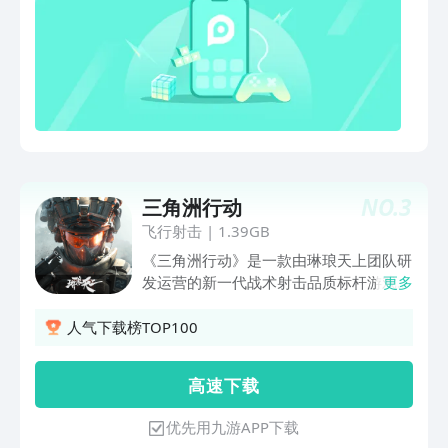
NO.
3
三角洲行动
飞行射击
|
1.39GB
《三角洲行动》是一款由琳琅天上团队研
发运营的新一代战术射击品质标杆游戏。
更多
交战搜索搞定就撤、24vs24海陆空载具
协同作战、重火力场景破坏瞬间扭转战
人气下载榜TOP100
局、海量随机事件突发、电影级剧情战役
复刻……三大玩法模式，将为你提供丰富
高 速 下 载
又刺激的作战体验。快来加入这场惊险刺
激的战斗吧！
优先用九游APP下载