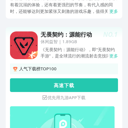
有着沉溺的体验，还有着更强烈的节奏，有代入感的同
时，还能够达到更加紧张又刺激的游戏乐趣，值得关注的
更多
这几款游戏都可以在九游平台下载，九游是手游福利最多
的游戏APP，拥有大量游戏礼包可以领取，甚至节假日礼
包都有，活动礼包及时更新等等，九游APP是阿里巴巴灵
NO.
1
无畏契约：源能行动
犀互娱旗下产品，大平台有保障。
休闲益智
|
1.89GB
《无畏契约：源能行动》，即“无畏契约
手游”，是全球流行的潮流射击竞技网游
更多
《无畏契约》的唯一正版移动射击手游。
产品还原端游经典英雄技能与射击体验，
人气下载榜TOP100
风格潮流前卫，游戏玩法丰富，射击节奏
爽快，同时针对移动端进行适配优化，为
高 速 下 载
玩家带来移动端射击竞技“秀场”。——以
经典的爆破模式为核心玩法，搭配众多拥
优先用九游APP下载
有独特技能与清晰明确定位的英雄角色，
结合风格不同的各类地图，让每一位玩家
都能在游戏中尽情发挥战术与枪法，体会
到专属自己的游戏乐趣【爽快射击，一瞬
即炸】——开发团队历经多年潜心雕琢，