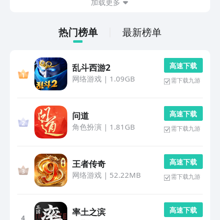
加载更多
热门榜单
最新榜单
高 速 下 载
乱斗西游2
网络游戏
|
1.09GB
需下载九游
高 速 下 载
问道
角色扮演
|
1.81GB
需下载九游
高 速 下 载
王者传奇
网络游戏
|
52.22MB
需下载九游
高 速 下 载
率土之滨
4