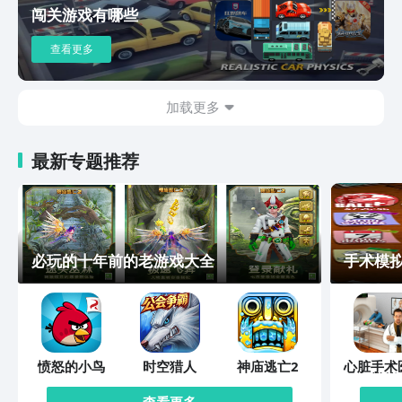
闯关游戏有哪些
查看更多
加载更多
最新专题推荐
必玩的十年前的老游戏大全
手术模拟
愤怒的小鸟
时空猎人
神庙逃亡2
心脏手术
模拟
查看更多