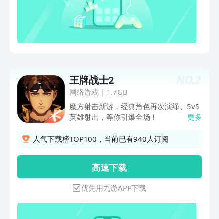
精心打磨击杀反馈机制，力求为玩家带来
极致体验。搭配19把特性各异的基础枪
械及近战武器，以及数百款各具特色的皮
肤，满足玩家不同射击偏好的同时，也为
战斗带来独一无二的爽快感。【潮流文
化，年轻人备受喜爱的射击IP】——沿用
无畏契约端游品牌的潮流品质，作为近年
NO.
2
王牌战士2
来备受玩家喜爱的射击 IP，将继续引领
移动端射击游戏的潮流文化，为广大玩家
网络游戏
|
1.7GB
带来更多精彩刺激的游戏旅程。
魔方射击新游，经典角色再次演绎。5v5
英雄射击，等你引爆全场！
更多
人气下载榜TOP100，当前已有940人订阅
高 速 下 载
优先用九游APP下载