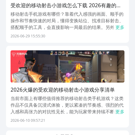
受欢迎的移动射击小游戏怎么下载 2026有趣的移
动射击手机游戏合辑
移动射击手机游戏有哪些？靠着代入感强的画面、顺手的
操作和节奏快速的对局，懂得变换站位、找准目标射击、
搭配顺手的工具，会直接影响一局最后的结果。另外，九
更多
游是手游福利性价比最强的游戏app，它背靠阿里巴巴灵
2026-06-29 15:55:30
犀互娱旗下。九游玩手游，代金券、升级礼包免费拿，轻
松变强更好玩。1、《金牌神枪手》画面画风偏卡通，...
2026火爆的受欢迎的移动射击小游戏分享清单
当前市面上有哪些值得推荐的移动射击类手机游戏？这类
作品不仅具备沉浸式体验，更以紧凑的节奏感、强烈的代
入感和高张力的对抗性见长，能为玩家带来持续不断的紧
更多
张与快感。以下五款热门射击手游均支持主流安卓设备下
2026-06-10 09:57:21
载，兼容性良好，运行稳定。九游是提供丰富手游福利的
综合平台，涵盖大量限时礼包、节日专属资源及高频更新