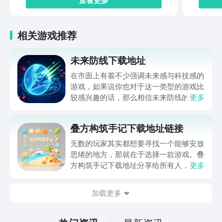
相关游戏推荐
未来防线下载地址
在市面上有着不少强调未来感与科技感的
游戏，如果说你也对于这一类型的游戏比
较感兴趣的话，那么相信未来防线的名字
更多
你一定是听说过的，小编今天的内容中为
你准备的就是未来防线下载预约的。的相
叠方构筑手记下载地址链接
关链接，在最近这款游戏的热度非常之
高，无论是先进前卫的背景设定，还是紧
无数的玩家其实都想要寻找一个能够安放
张有趣的战斗玩法，都吸引着不少同学的
思绪的地方，那就在于选择一款游戏。叠
关注，你是否也想要提前进行预约，方便
方构筑手记下载地址分享给所有人，这一
更多
在开服之后立即下载呢？那么千万别错过
款游戏玩起来还是比较简单的，主要是以
今天文章中的这些内容。
休闲体验为主，可以满足大家的体验心
加载更多
情。如果大家想要下载这款游戏，其实方
法很简单，通过以下的链接即可先来看一
下游戏的主要乐趣吧。