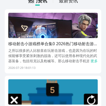
热门资讯
最新资讯
移动射击小游戏榜单合集0 2026热门移动射击游戏
手机版before_2
之所以很多的人比较喜欢玩射击游戏，也是因为在玩的时
候能够享受紧张刺激的战场，还可以使用各种现代化的武
器装备，包括坦克以及枪械等。那么移动射击手机游戏有
更多
什么呢？接下来给大家介绍的这些，不妨来九游，手游无
2026-07-29 18:01:13
需下载云游秒开，海量云游限免直接就能玩，也是手游福
利第一名，隶属于阿里巴巴灵犀互娱旗下产品。1、
《远...