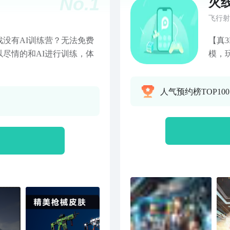
No.
1
火
飞行射
没有AI训练营？无法免费
【真3D全景 枪战大片画质】
尽情的和AI进行训练，体
模，
地图
站桩
人气预约榜TOP100
下 【
配，
包体