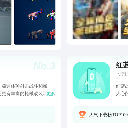
No.
3
红
飞行射
！极速体验射击战斗和撤
红蓝
还更有丰富的枪械改装和自
更多
人心
！迎接这充满机遇和危险的
车和
的第
人气下载榜TOP10
老式
工智