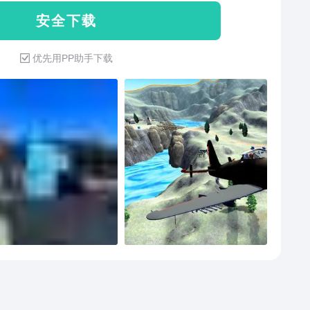
玩家。
安 全 下 载
优先用PP助手下载