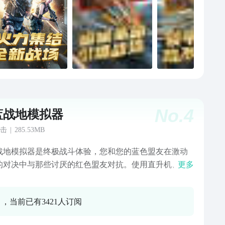
No.
4
蓝战地模拟器
击
|
285.53MB
战地模拟器是终极战斗体验，您和您的蓝色盟友在激动
的对决中与那些讨厌的红色盟友对抗。使用直升机、汽
更多
枪支参与激烈的战斗，沉浸在这款射击游戏中，从游戏
一秒起就点燃你的兴奋感。让人想起经典射击游戏，将
0 ，当前已有3421人订阅
游戏的怀旧魅力与现代风格相结合。该游戏采用动态人
能，提供易于学习但引人入胜的体验，适合所有技能水