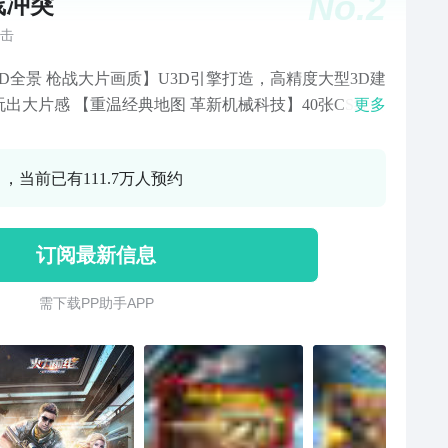
No.
2
线冲突
击
U3D引擎打造，高精度大型3D建
玩出大片感 【重温经典地图 革新机械科技】40张CS经典
更多
，超全枪械装备，百种组合超刺激 【节奏带感爽快 杜绝
输出】真人动作捕捉技术，点触式体验，战斗爽快停不
 ，当前已有111.7万人预约
另类任务玩法 决战高智能AI】独创6种敌人，20种AI搭
另类玩法刺激不重样 【无需联网等待 随时开启战争】小
，流畅不卡顿，随时战起来
订阅最新信息
需 下 载 P P 助 手 A P P