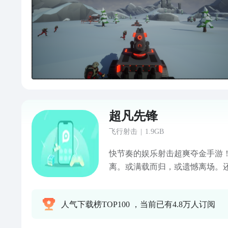
超凡先锋
飞行射击
|
1.9GB
快节奏的娱乐射击超爽夺金手游
离。或满载而归，或遗憾离场。
由交易系统等你体验。带好装备
挑战吧！
人气下载榜TOP100 ，当前已有4.8万人订阅