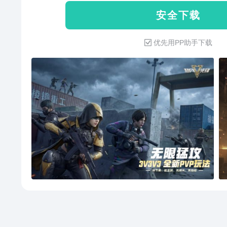
安 全 下 载
优先用PP助手下载