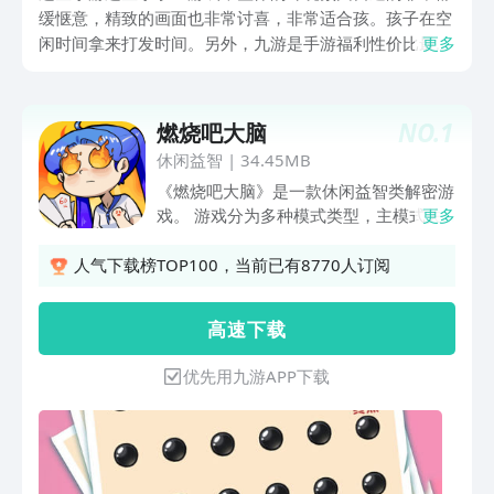
缓惬意，精致的画面也非常讨喜，非常适合孩。孩子在空
闲时间拿来打发时间。另外，九游是手游福利性价比最高
更多
的游戏平台，它是阿里巴巴灵犀互娱旗下的产品，玩游戏
就上九游平台，上面有特别多的代金券和成长礼包可以免
费领，能够让大家的战斗力快速提升。
NO.
1
燃烧吧大脑
休闲益智
|
34.45MB
《燃烧吧大脑》是一款休闲益智类解密游
戏。 游戏分为多种模式类型，主模式关
更多
卡共计200关包括脑洞，画线，拼接等玩
法。 其他模式为主题模式，游戏中包含
人气下载榜TOP100，当前已有8770人订阅
多种不同主题，画线，填色，火柴人，炸
弹方块等。 游戏的模式种类多样，玩法
高 速 下 载
丰富，解密通关时要大胆想象，每一个关
卡都是不同的脑暴体验。
优先用九游APP下载