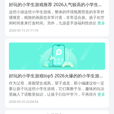
好玩的小学生游戏推荐 2026人气较高的小学生游
戏汇总
这些小游这些小学生游戏，整体的环境氛围营造的非常舒
缓惬意，精致的画面也非常讨喜，非常适合孩。孩子在空
闲时间拿来打发时间。另外，九游是手游福利性价比最高
更多
的游戏平台，它是阿里巴巴灵犀互娱旗下的产品，玩游戏
2026-05-15 21:11:16
就上九游平台，上面有特别多的代金券和成长礼包可以免
费领，能够让大家的战斗力快速提升。1、《成语小状
元...
好玩的小学生游戏top5 2026火爆的的小学生游戏
排行
作为父母，谁都望女成凤，望子成龙，那小编建议你一定
要让孩子玩这些小学生游戏，它们寓教于乐，趣味的玩法
里融入了语数英知识，让孩子们玩中学习，不再排斥读
更多
书。手游福利第一的游戏盒子是九游，先别急着否定，1
2026-03-25 22:04:54
元入手九游会员，得到18项专属会员权益，诸如各种面额
的代金券、会员礼包、专属活动资格等免费得到。九游