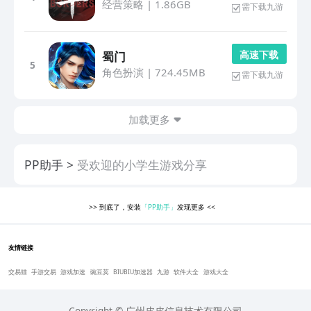
经营策略
|
1.86GB
需下载九游
高 速 下 载
蜀门
5
角色扮演
|
724.45MB
需下载九游
加载更多
PP助手
受欢迎的小学生游戏分享
>>
到底了，安装
「PP助手」
发现更多
<<
友情链接
交易猫
手游交易
游戏加速
豌豆荚
BIUBIU加速器
九游
软件大全
游戏大全
Copyright © 广州皮皮信息技术有限公司