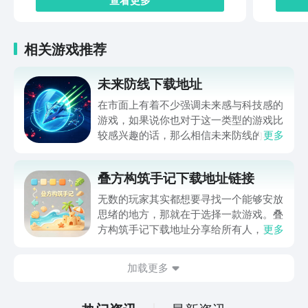
相关游戏推荐
未来防线下载地址
在市面上有着不少强调未来感与科技感的
游戏，如果说你也对于这一类型的游戏比
较感兴趣的话，那么相信未来防线的名字
更多
你一定是听说过的，小编今天的内容中为
你准备的就是未来防线下载预约的。的相
叠方构筑手记下载地址链接
关链接，在最近这款游戏的热度非常之
高，无论是先进前卫的背景设定，还是紧
无数的玩家其实都想要寻找一个能够安放
张有趣的战斗玩法，都吸引着不少同学的
思绪的地方，那就在于选择一款游戏。叠
关注，你是否也想要提前进行预约，方便
方构筑手记下载地址分享给所有人，这一
更多
在开服之后立即下载呢？那么千万别错过
款游戏玩起来还是比较简单的，主要是以
今天文章中的这些内容。
休闲体验为主，可以满足大家的体验心
加载更多
情。如果大家想要下载这款游戏，其实方
法很简单，通过以下的链接即可先来看一
下游戏的主要乐趣吧。