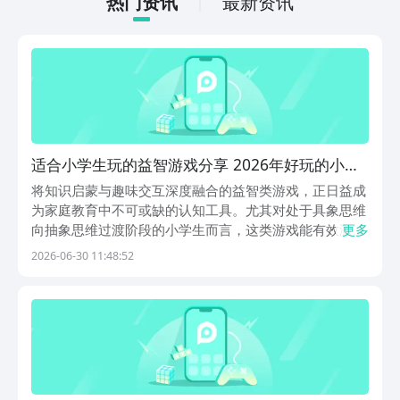
热门资讯
最新资讯
适合小学生玩的益智游戏分享 2026年好玩的小学
生益智游戏清单
将知识启蒙与趣味交互深度融合的益智类游戏，正日益成
为家庭教育中不可或缺的认知工具。尤其对处于具象思维
向抽象思维过渡阶段的小学生而言，这类游戏能有效激发
更多
探索欲、强化逻辑能力，并在沉浸式互动中自然习得学科
2026-06-30 11:48:52
核心素养。那么，哪些游戏真正契合小学生的认知发展规
律？它们并非简单叠加知识点，而是通过精巧的机制设计