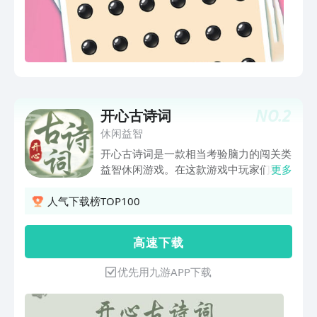
NO.
2
开心古诗词
休闲益智
开心古诗词是一款相当考验脑力的闯关类
益智休闲游戏。在这款游戏中玩家们将会
更多
进行一场优秀的国学诗词大挑战。你必须
要能够从给出的各个选项之中找出正确的
人气下载榜TOP100
诗句和题干之中的诗词相匹配。你能够做
到吗？即使不认识这首诗也不要紧，通过
高 速 下 载
对诗句之中的意境进行分析也可以找出
来！
优先用九游APP下载