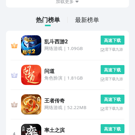
加载更多
隶...
热门榜单
最新榜单
高 速 下 载
乱斗西游2
网络游戏
|
1.09GB
需下载九游
高 速 下 载
问道
角色扮演
|
1.81GB
需下载九游
高 速 下 载
王者传奇
网络游戏
|
52.22MB
需下载九游
高 速 下 载
率土之滨
4