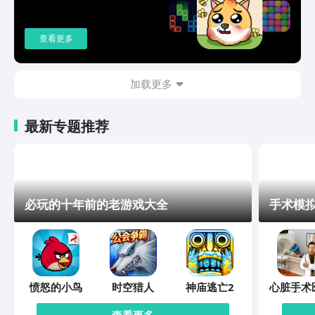
查看更多
加载更多
最新专题推荐
必玩的十年前的老游戏大全
手术模拟
愤怒的小鸟
时空猎人
神庙逃亡2
心脏手术
模拟
查看更多