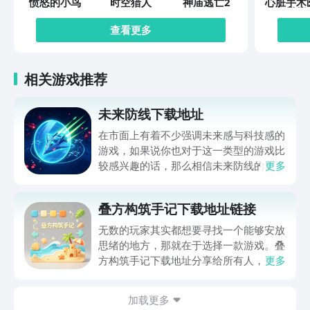
愤怒的小鸟
时空猎人
神庙逃亡2
心脏手术
模拟
查看更多
相关游戏推荐
未来防线下载地址
在市面上有着不少强调未来感与科技感的
游戏，如果说你也对于这一类型的游戏比
较感兴趣的话，那么相信未来防线的名字
更多
你一定是听说过的，小编今天的内容中为
你准备的就是未来防线下载预约的。的相
叠方构筑手记下载地址链接
关链接，在最近这款游戏的热度非常之
高，无论是先进前卫的背景设定，还是紧
无数的玩家其实都想要寻找一个能够安放
张有趣的战斗玩法，都吸引着不少同学的
思绪的地方，那就在于选择一款游戏。叠
关注，你是否也想要提前进行预约，方便
方构筑手记下载地址分享给所有人，这一
更多
在开服之后立即下载呢？那么千万别错过
款游戏玩起来还是比较简单的，主要是以
今天文章中的这些内容。
休闲体验为主，可以满足大家的体验心
加载更多
情。如果大家想要下载这款游戏，其实方