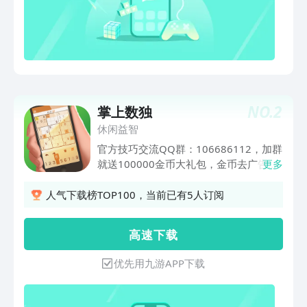
NO.
2
掌上数独
休闲益智
官方技巧交流QQ群：106686112，加群
就送100000金币大礼包，金币去广告享
更多
受纯净版游戏体验！ 1、10秒快速上
手，直观的教学，数独小白变大神。 2、
人气下载榜TOP100，当前已有5人订阅
超多题库、丰富关卡、7大难度题型，助
你数独技巧快速进步。 3、多样的模式选
高 速 下 载
择，玩法多多，趣味多多。 4、每日竞
技，挑战再升级，每日排行争当榜首！
优先用九游APP下载
5、独创挑战系统，和全球玩家同台公平
竞技，畅爽PK。