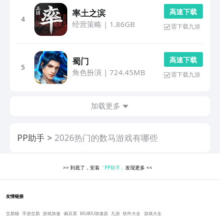
高 速 下 载
率土之滨
4
经营策略
|
1.86GB
需下载九游
高 速 下 载
蜀门
5
角色扮演
|
724.45MB
需下载九游
加载更多
PP助手
2026热门的数马游戏有哪些
>>
到底了，安装
「PP助手」
发现更多
<<
友情链接
交易猫
手游交易
游戏加速
豌豆荚
BIUBIU加速器
九游
软件大全
游戏大全