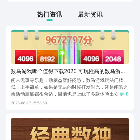
法很简单，通过以下的链接即可先来看一
下游戏的主要乐趣吧。
热门资讯
最新资讯
数马游戏哪个值得下载2026 可玩性高的数马游戏
分享
闲来无事寻乐趣，动脑益智解闷愁，数马游戏玩法门槛
低，上手简单，如果是无语的时候打发时光，还是闲暇之
余活动脑筋都很合适，目前也是上线了多款体验出众的数
更多
马游戏，在九游平台都能轻松搜索下载，每一款都有着独
2026-06-17 15:58:59
有的趣味，能让大家在玩乐中收获快乐，也慢慢提升思维
能力，小小数字藏欢乐，休闲度日乐无忧。1、《2048...