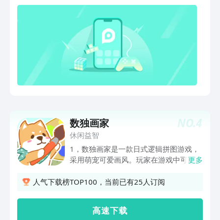
NO.
4
数独画家
休闲益智
1，数独画家是一款日式逻辑拼图游戏，
采用萌宠可爱画风。玩家在游戏中可以完
更多
成数独解谜的挑战，也可以体验到填色画
画的快乐。2，游戏有详尽的新手引导，
人气下载榜TOP100，当前已有25人订阅
帮你了解如何玩游戏。同时有一只叫花生
的宠物狗陪伴玩家游戏。3，玩家在我的
高 速 下 载
作品栏中，会看到所有自己完成的像素画