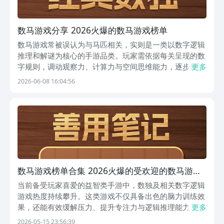
数马游戏分享 2026火爆的数马游戏榜单
数马游戏常被误认为与马匹相关，实则是一类以数字逻辑
推理和解谜为核心的手游品类。玩家需依据每关呈现的数
字规则，调动观察力、计算力与空间思维能力，逐步破解
更多
谜题、达成通关目标。该类型涵盖经典数独、滑块类华容
2026-06-08 16:04:56
道、合成机制的2048变体、算术挑战型24点以及探索式
数字解谜等多元形式，兼具教育性与娱乐性，适合全
数马游戏榜单合集 2026火爆的受欢迎的数马游戏
分享
当前备受玩家喜爱的益智类手游中，数独及相关数字逻辑
游戏热度持续攀升。这类游戏不仅具备出色的脑力训练效
果，还能有效缓解压力、提升专注力与逻辑推理能力，是
更多
通勤、午休或碎片化时间的理想选择。以下五款精品数字
2026-05-15 23:56:39