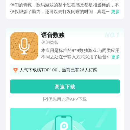
伴们的青睐，数码游戏的整个过程感觉都是相当棒的，不
仅仅锻炼了脑力，还可以去打发闲暇的时间，真是一举两
更多
得，不多说了，可以看看这几款游戏。玩手游上九游，海
量代金券、成长礼包免费领，战力飙升更过瘾！九游APP
是阿里巴巴灵犀互娱旗下产品，大平台有保障，九游还是
NO.
1
语音数独
手游福利第一的平台。下载完这些游戏之后，就可以让大
休闲益智
家玩的很过瘾了。
本应用是标准的9*9数独游戏,与同类应用
不同之处在于输入方式采用了语音和手
更多
势,没有采用数字按钮,让您注意力更集中,
思路更清晰,思考更加全面.另外提供自定
人气下载榜TOP100，当前已有26人订阅
义添加题目,自动生成题目,显示候选数等
等辅助游戏的功能.
高 速 下 载
优先用九游APP下载