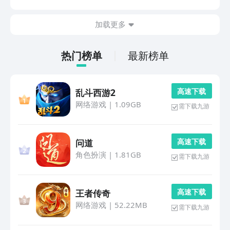
益智游戏各具特色，兼顾趣味性与挑战性，适合不同水平
的玩家体验。玩手游上九游，海量代金券、成长礼包免费
加载更多
热门榜单
最新榜单
高 速 下 载
乱斗西游2
网络游戏
|
1.09GB
需下载九游
高 速 下 载
问道
角色扮演
|
1.81GB
需下载九游
高 速 下 载
王者传奇
网络游戏
|
52.22MB
需下载九游