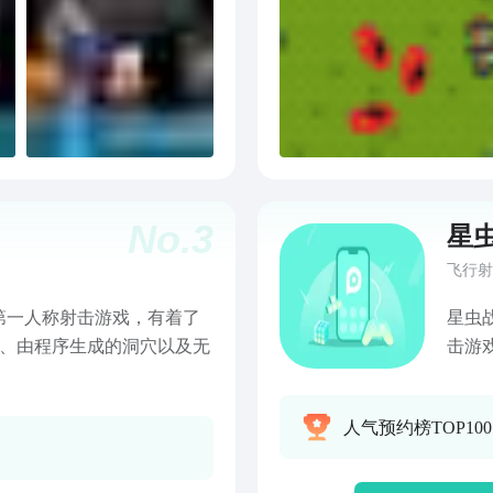
No.
3
星
飞行射
第一人称射击游戏，有着了
星虫战
地形、由程序生成的洞穴以及无
击游
戏，
童趣
人气预约榜TOP100
波经
在与
束！