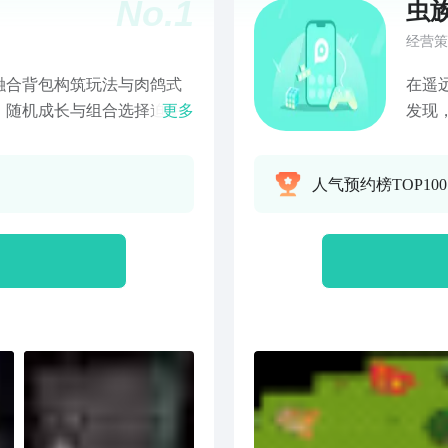
No.
1
虫
经营策
融合背包构筑玩法与肉鸽式
在遥
，随机成长与组合选择迫使
更多
发现
游玩价值与持续的新鲜体
球体
开始
人气预约榜TOP10
后人
权反
其中