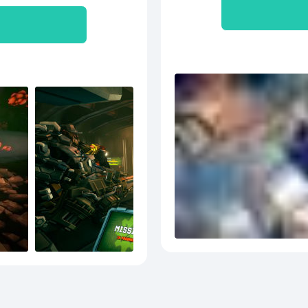
品经
被俘
机，
战机
炸裂
Tag