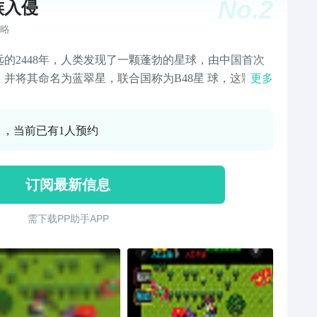
No.
2
族入侵
略
远的2448年，人类发现了一颗蓬勃的星球，由中国首次
，并将其命名为蓝翠星，联合国称为B48星 球，这颗星
更多
积为地球的2.1倍，上面还局住着原始生物。当美国首先
建立殖民地的时候，遭到了该星球生物的突袭，交战之
0 ，当前已有1人预约
们将其称之为虫群(虫族)。在一番沟通无果后，美国以维
击为由煽动联合国发起了“虫族入侵”的战争，多国卷入
。
订阅最新信息
需 下 载 P P 助 手 A P P