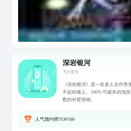
深岩银河
飞行射击
《深岩银河》是一款多人合作类
不起的矮人、100% 可破坏的
数的外星怪物。
人气预约榜TOP100