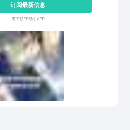
订阅最新信息
典机体，包括FX-01、星刃号、索瓦罗号等等！ 4、解救
虏的友军，组队让你的火力加倍！ 5、升级、改造你的战
需 下 载 P P 助 手 A P P
让你的座驾火力更强，在宇宙中所向无敌！ 6、释放每架
所装备的四种不同必杀技，炸翻星虫军团！镭射光线、
炮弹、舰载鱼雷、幽灵护盾，还有更多更多帅气技能！
s: 星虫战争手机版星虫战争安卓