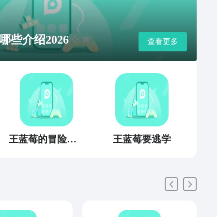
些介绍2026
查看更多
王蓝莓的冒险生活
王蓝莓要逃学