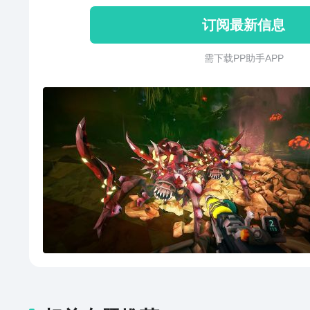
订阅最新信息
需 下 载 P P 助 手 A P P