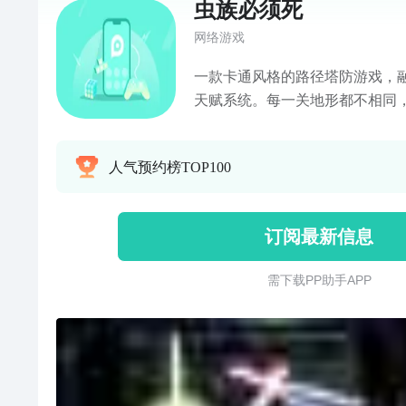
虫族必须死
网络游戏
一款卡通风格的路径塔防游戏，
天赋系统。每一关地形都不相同
玩家不断调整策略，带来高重复
验。
人气预约榜TOP100
订阅最新信息
需 下 载 P P 助 手 A P P