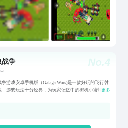
No.
4
虫战争
击
争游戏安卓手机版（Galaga Wars)是一款好玩的飞行射
戏，游戏玩法十分经典，为玩家记忆中的街机小蜜蜂游
更多
玩家在游戏中可以重温经典的射击乐趣，找回记忆中的
哦！ 星虫战争手机版特色 1、碾压不断袭来的一波又一
典兵种，包括蜜蜂、蝴蝶、蝎子还有更多其他角色！ 2、
超巨型的虫后的Boss战中躲开它释放的刁钻的牵引光
 3、在游戏中驾驶斗士号战机，以及更多传说级南梦宫作