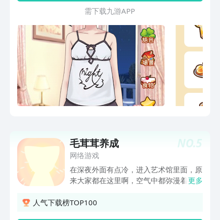
需 下 载 九 游 A P P
NO.
5
毛茸茸养成
网络游戏
在深夜外面有点冷，进入艺术馆里面，原
来大家都在这里啊，空气中都弥漫着毛茸
更多
茸温暖的气味，抽奖获得物资喂给宠物
们，这样宠物们才能逐渐提升，但是这个
人气下载榜TOP100
过程需要用你的智慧决定好培养方向。