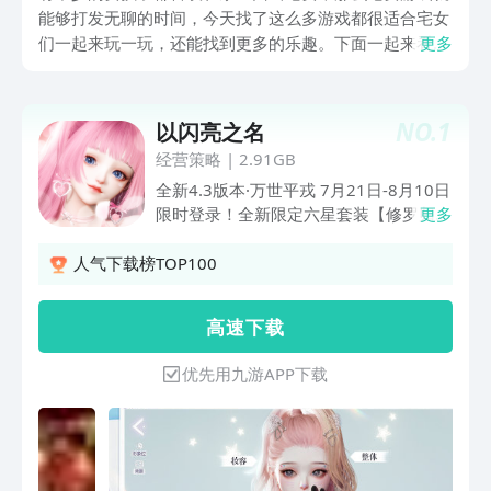
能够打发无聊的时间，今天找了这么多游戏都很适合宅女
们一起来玩一玩，还能找到更多的乐趣。下面一起来看一
更多
看具体的介绍，你看看喜欢哪款游戏呢，来尝试。九游是
手游福利最多的游戏APP，拥有大量游戏礼包可以领取，
甚至节假日礼包都有，活动礼包及时更新等等，九游APP
NO.
1
以闪亮之名
是阿里巴巴灵犀互娱旗下产品，大平台有保障。
经营策略
|
2.91GB
全新4.3版本·万世平戎 7月21日-8月10日
限时登录！全新限定六星套装【修罗归
更多
鞘】、SSR羁绊限时登场！六星连衣裙
【修罗归鞘】和六星尾巴【乾坤一肃】支
人气下载榜TOP100
持四种形态切换！【修罗归鞘】拥有三种
形态站姿。参与版本活动领取多套精美时
高 速 下 载
装及道具奖励。《以闪亮之名》是一款集
精美时装、自由家园、无限世界等玩法于
优先用九游APP下载
一体的3A级女性向模拟生活游戏，在这
里没有玩法限制，只有你实现自我闪亮的
无限可能。【顶尖体验多端互通，闪亮突
破限制】——每一个美丽的细节，都值得
被放大多端数据互通、4K顶尖画质，全