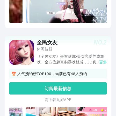
方位体验升级。光影、毛发渲染、材质优
化、拟真天气系统、让每一个闪亮细节都
炫目多彩，还能召唤姐妹一起家园同屏互
动。【全新进阶捏脸塑形，成倍维度新增
助力赛博焕颜】——新增全新127捏脸维
度，徒手美颜从你开始新增额头、苹果
肌、下巴下颌角、眉毛、眼睛、鼻子、嘴
NO.
2
全民女友
巴等多个维度可实现更大范围调节，名品
脸蛋由你制定！【无限染色搭配，你的赛
休闲益智
博衣柜】——解锁“无限自由”的赛博衣橱
《全民女友》是首款3D美女恋爱养成游
和RBG色盘在这里，你可以赋予每件衣服
戏。全方位超真实游戏触感，3D真人建
更多
多彩的生命。大到上下衣，小到裙摆蕾
模、极细腻皮肤质感、精细面部表情塑造
丝，数个部位皆可染色，三星到六星服装
性格迥异的7位女友；更有特设自由剧情
人气预约榜TOP100，当前已有48人预约
皆可自由染色，更有上百种配色等你自由
系统，玩家可在不同的场景下和心爱的女
组合搭配；千幻色域、千幻流光染色功能
孩子一起生活、交流、约会，从而成就唯
订阅最新信息
全开放，为色彩变幻带来会呼吸的魔法。
一剧情，还可以为心爱女友穿衣打扮，为
点亮你的专属穿搭灵感，定制专属美丽时
女友实现明星梦，拥有明星女友。打造你
需 下 载 九 游 A P P
刻。【无限创意呈现，DIY专属服饰】
的专属女友，这个夏天，让我们一起恋爱
——成为个人设计工作室的首席设计师
吧！
DIY你心中的旷世大作，体验从挑选面