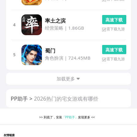
高 速 下 载
率土之滨
4
经营策略
|
1.86GB
需下载九游
高 速 下 载
蜀门
5
角色扮演
|
724.45MB
需下载九游
加载更多
PP助手
2026热门的宅女游戏有哪些
>>
到底了，安装
「PP助手」
发现更多
<<
友情链接