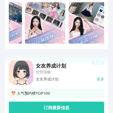
独创的AI遗传及突变算法、真正做到让每
位合伙人都有独属于自己的专属宝贝。
【开放社交，因自由而相知】在这里，每
一种设计巧思都值得分享，每一处生活美
学都值得赞美。玩呐社区可以尽情分享你
的游戏动态，汲取穿搭灵感。你也可以打
破时空限制，和现实中久未谋面的朋友相
聚，去彼此家中做饭畅聊、布置房间、和
姐妹一起打卡拍照，享受线上聚会的惬意
时光。用无限自由，为每个她架构起无数
的闪亮梦想时刻，在以闪亮之名，梦想是
NO.
4
女友养成计划
由你创造的无限可能，一起创造和实现专
属的梦想与闪亮！
经营策略
女友养成计划
更多
人气预约榜TOP100
订阅最新信息