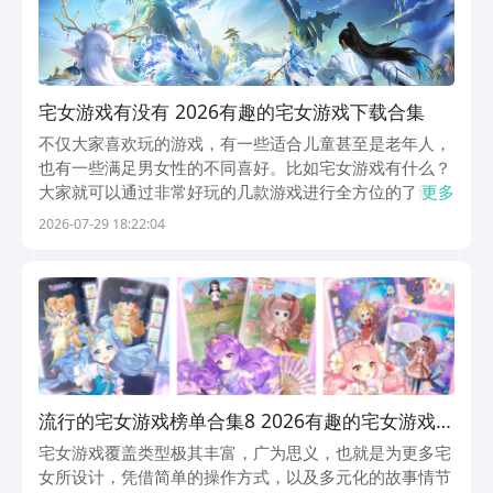
宅女游戏有没有 2026有趣的宅女游戏下载合集
不仅大家喜欢玩的游戏，有一些适合儿童甚至是老年人，
也有一些满足男女性的不同喜好。比如宅女游戏有什么？
大家就可以通过非常好玩的几款游戏进行全方位的了解，
更多
非常的适合女性畅玩，其中还有女性换装，以及成为盛世
2026-07-29 18:22:04
女皇等类型，推荐来九游app。不仅是手游福利最多的游
戏盒子，更是阿里巴巴灵犀互娱旗下产品，手游无需下...
流行的宅女游戏榜单合集8 2026有趣的宅女游戏手
机版before_2
宅女游戏覆盖类型极其丰富，广为思义，也就是为更多宅
女所设计，凭借简单的操作方式，以及多元化的故事情节