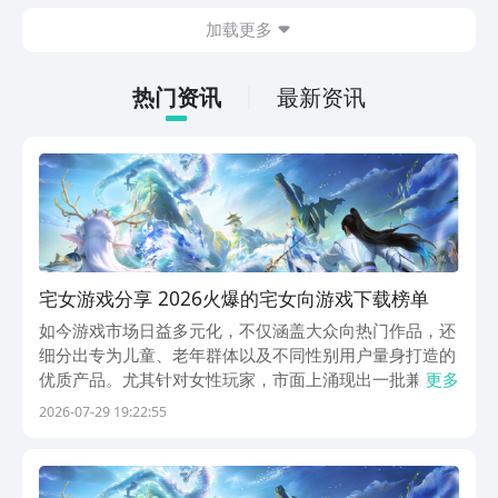
在什么地方呢？玩家只需要通过以下的链
加载更多
接就可以下载。游戏的上手门槛还是比较
低的，一只手就可以操控，很适合用来去
打发无聊的时间，可玩性真的比较高。
热门资讯
最新资讯
宅女游戏分享 2026火爆的宅女向游戏下载榜单
如今游戏市场日益多元化，不仅涵盖大众向热门作品，还
细分出专为儿童、老年群体以及不同性别用户量身打造的
优质产品。尤其针对女性玩家，市面上涌现出一批兼具审
更多
美体验与沉浸玩法的精品佳作，涵盖换装养成、宫廷权
2026-07-29 19:22:55
谋、生活模拟、仙侠修真及休闲塔防等多种类型，满足多
样化娱乐需求。推荐使用九游APP。作为国内领先的手游