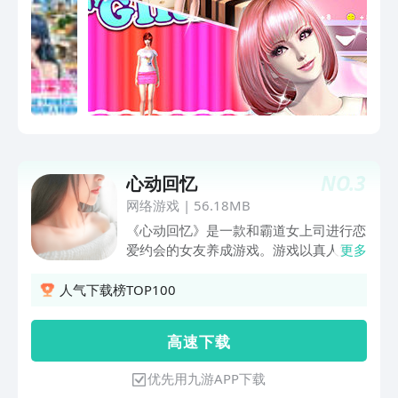
料、调整版型、设计独家纹样，一手主导
衣服从布料到成品的全过程。【衣橱拍照
家园拍照迎来全面优化】拍照系统迎来全
新升级，放开镜头范围限制，增加更多实
用功能，让合伙人们可以随心调整视角与
构图，享受前所未有的自由拍照新体验！
以更加独特和个性化的视角，更深度地饱
览闪亮世界的美景，捕捉每一次转瞬即逝
的感动吧~【家园2.0重磅上线，无拘网格
NO.
3
自由建造】——家园进阶建造模式、家园
心动回忆
建造积木模块全新上线全新家园玩法中可
网络游戏
|
56.18MB
随心选择重叠摆放家具、调整家具高度、
《心动回忆》是一款和霸道女上司进行恋
对家具进行旋转操作、更重要的是家具摆
爱约会的女友养成游戏。游戏以真人第一
更多
放可以自由选择是否按照网格摆放！家园
视角讲述你和她之间的恋爱故事，将最真
建造积木模块不止可以组建神奇搭建，还
实的爱给最真实的你。此外各种真人视频
人气下载榜TOP100
支持144自由染色！梦幻家园现在开始动
玩法、女友养成攻略带你解锁平淡生活中
工！【高精度拟真宠物系统，乐趣温暖一
的甜蜜恋爱新姿势。
宠直达】在超沉浸撸宠玩法中，可以透过
高 速 下 载
屏幕触到小猫柔软而细腻的毛发，看到小
狗好奇而充满生命力的双眼，第一视角体
优先用九游APP下载
验宠物香香百亿直拍！超自由捏宠系统、