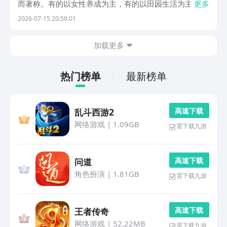
而著称。有的以女性养成为主，有的以田园生活为主，在
更多
闲暇之余都可轻松畅玩，回到安逸的田园生活中，放松自
2026-07-15 20:58:01
己的内心。大家可率先在阿里巴巴灵犀互娱旗下的九游领
取福利并安装，九游作为手游福利排名第一的游戏盒
加载更多
子。...
热门榜单
最新榜单
高 速 下 载
乱斗西游2
网络游戏
|
1.09GB
需下载九游
高 速 下 载
问道
角色扮演
|
1.81GB
需下载九游
高 速 下 载
王者传奇
网络游戏
|
52.22MB
需下载九游