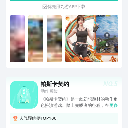
带来一场震撼的竞技体验。
优先用九游APP下载
NO.
5
帕斯卡契约
动作冒险
《帕斯卡契约》是一款幻想题材的动作角
色扮演游戏。踏上先驱者的征程，在黑雾
更多
世界中追逐自己的执念所系，寻找世界最
后的光明吧！【游戏简介】《帕斯卡契
人气预约榜TOP100
约》的故事发生在被黑雾笼罩的世界，为