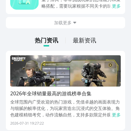
略搭配，需要玩家根据不同关卡的玩法设
更多
计，提前的进行策划和部署，还能够迎战
出现的敌方兵力，士兵分为多种类型，每
加载更多
一种士兵都有自己独特的技能，及运用的
方法，可能玩家对这款游戏也颇感兴趣，
急切的想要连接，现在，就和小编一起来
热门资讯
最新资讯
阅览一下吧！
2026年全球销量最高的游戏榜单合集
全球范围内广受欢迎的热门游戏，凭借卓越的画面表现力
与细腻的帧率优化，为玩家营造出沉浸式的交互体验。角
色建模精细考究，动作流畅自然，支持多款限定外观皮肤
更多
获取，显著提升视觉表现力。通过持续强化角色等级与装
2026-07-31 19:27:22
备系统，玩家可在多样化的战场环境中施展多样化连招与