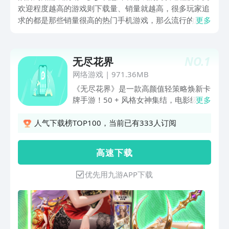
欢迎程度越高的游戏则下载量、销量就越高，很多玩家追
求的都是那些销量很高的热门手机游戏，那么流行的游戏
更多
销量排行榜情况怎么样？接下来介绍的热门精品游戏销量
都是很不错的，更高的参与感、优异的社交以及互动性都
是这些手游的特色。
NO.
1
无尽花界
网络游戏
|
971.36MB
《无尽花界》是一款高颜值轻策略焕新卡
牌手游！50 + 风格女神集结，电影级立
更多
绘尽显绝美。海量时装任搭，仙气纱裙、
飒爽战甲及清爽泳装随心换。四大阵营五
人气下载榜TOP100，当前已有333人订阅
大职业搭配轻松，90% 时间可挂机。推
关送 1000 抽，稀有女神轻松得，零门槛
高 速 下 载
开启冒险！
优先用九游APP下载