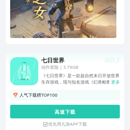
NO.
3
七日世界
动作冒险
|
3.79GB
《七日世界》是一款超自然末日开放世界
生存游戏，现与知名游戏《幻兽帕鲁》火
更多
热联动中！ 捣蛋猫、疾旋鼬等高人气帕
鲁穿越来到奈科特大陆，陪伴超越者冒
人气下载榜TOP100
险。创新“变身玩法”可让超越者变身为帕
鲁或其他异常物，通过全新视角开展末日
高 速 下 载
求生之旅。 联动专属地图“乐园岛”惊喜上
线，快来上岛集合一同狂欢，领取联动帕
优先用九游APP下载
鲁、外观等海量福利吧！