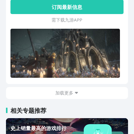
人类提供光、使生命得以延续的「巨像」
订阅最新信息
正在陨落。先驱者们舍弃一切，踏入黑雾
去寻找传说中的「巨像墓地」，那是最后
需 下 载 九 游 A P P
的希望。而故事的主角，先驱者泰伦斯因
为另一个理由，也义无反顾地踏上了征
程。在《帕斯卡契约》中，玩家可操作四
名个性鲜明、战斗方式迥异的角色，体验
一段奇异神秘的故事，探索极具立体纵深
感的地图关卡，挑战超乎想象的敌人，在
史诗级的配乐中，迎接史诗级的死亡与真
相！【2020.08.20 资料片更新】资料片
「遗忘之潮」现已发售！追加新剧情、新
场景、新可操作角色。和杰洛尔德一起，
去探索被诅咒的伊西索亚吧！【游戏特
加载更多
色】1） 买断制付费，无微交易2） 20小
时以上的游戏内容，让人难忘的冒险故事
3） 4名可操作角色，拥有不同的战斗系
相关专题推荐
统4） 几十种敌人，丰富且有深度的ACT
战斗5） 电影化的演出和叙事，全程语音
史上销量最高的游戏排行
6） 极具探索感的立体地图7） 众多NPC