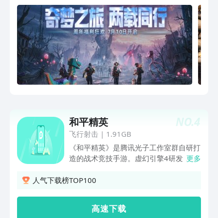
NO.
4
和平精英
飞行射击
|
1.91GB
《和平精英》是腾讯光子工作室群自研打
造的战术竞技手游。虚幻引擎4研发，次
更多
世代完美画质，极致视听感受；超大实景
地图，打造指尖战场，全方面自由施展战
人气下载榜TOP100
术；百人同场竞技，真实弹道，完美的射
击手感；好友一键组队，语音开黑；腾讯
高 速 下 载
光子工作室群超过300人团队研发，给您