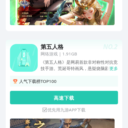
NO.
2
第五人格
网络游戏
|
1.91GB
《第五人格》是网易首款非对称性对抗竞
技手游。荒诞哥特画风，悬疑烧脑剧情，
更多
刺激的1V4“猫鼠追逃游戏”的对抗玩法，
都将给玩家带来全新的游戏体验。玩家将
人气下载榜TOP100
扮演侦探奥尔菲斯，在收到一封神秘的委
托信后，进入恶名昭著的庄园调查一件失
高 速 下 载
踪案。在进行证据调查过程中，玩家扮演
的奥尔菲斯将采用演绎法，对案情进行回
优先用九游APP下载
顾。