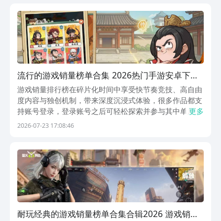
高光技能操作。对高品质竞技类手游感兴趣的用户，可通
流行的游戏销量榜单合集 2026热门手游安卓下载
排名
游戏销量排行榜在碎片化时间中享受快节奏竞技、高自由
度内容与独创机制，带来深度沉浸式体验，很多作品都支
持账号登录，登录账号之后可轻松探索并参与其中单局时
更多
长压缩至3~6分钟左右闯关派对，卡牌对战应有尽有。喜
2026-07-23 17:08:46
欢的话赶快来九游下载，九游是手游福利性价比最划算的
平台，隶属于阿里巴巴灵犀互娱旗下，新游开测公测抢...
耐玩经典的游戏销量榜单合集合辑2026 游戏销量