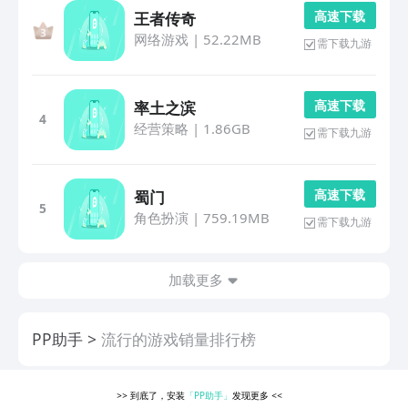
高 速 下 载
王者传奇
网络游戏
|
52.22MB
需下载九游
高 速 下 载
率土之滨
4
经营策略
|
1.86GB
需下载九游
高 速 下 载
蜀门
5
角色扮演
|
759.19MB
需下载九游
加载更多
PP助手
流行的游戏销量排行榜
>>
到底了，安装
「PP助手」
发现更多
<<