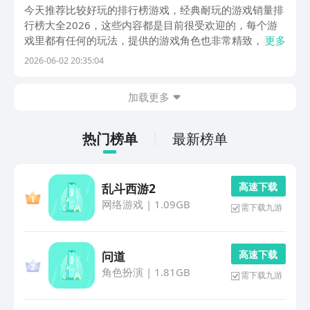
排行榜有哪几款值得下载
今天推荐比较好玩的排行榜游戏，经典耐玩的游戏销量排
行榜大全2026，这些内容都是目前很受欢迎的，每个游
戏里都有任何的玩法，提供的游戏角色也非常精致，如果
更多
想玩这些推荐游戏，可以来九游APP，因为九游APP是手
2026-06-02 20:35:04
游福利性价比最好的平台，九游APP是阿里巴巴灵犀互娱
旗下产品，大平台有保障，在九游内可以签到抽...
加载更多
热门榜单
最新榜单
高 速 下 载
乱斗西游2
网络游戏
|
1.09GB
需下载九游
高 速 下 载
问道
角色扮演
|
1.81GB
需下载九游