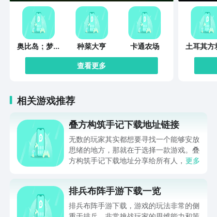
奥比岛：梦想
种菜大亨
卡通农场
土耳其方
国度
除202
查看更多
相关游戏推荐
叠方构筑手记下载地址链接
无数的玩家其实都想要寻找一个能够安放
思绪的地方，那就在于选择一款游戏。叠
方构筑手记下载地址分享给所有人，这一
更多
款游戏玩起来还是比较简单的，主要是以
休闲体验为主，可以满足大家的体验心
排兵布阵手游下载一览
情。如果大家想要下载这款游戏，其实方
法很简单，通过以下的链接即可先来看一
排兵布阵手游下载，游戏的玩法非常的侧
下游戏的主要乐趣吧。
重于排兵，非常挑战玩家的思维能力和策