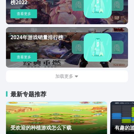
和隐藏支线8） 配乐极具渲染力，游戏原
榜2022
声于伦敦Air Studios录制9） 支持手柄，
操作体验更佳10）发售后计划出资料
查看更多
片，追加新的可操作角色、新剧情更多游
戏资讯，请关注官方在TapTap社区发布
的信息。
2024年游戏销量排行榜
查看更多
加载更多
最新专题推荐
受欢迎的种植游戏怎么下载
有趣的