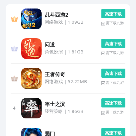
高 速 下 载
乱斗西游2
网络游戏
|
1.09GB
需下载九游
高 速 下 载
问道
角色扮演
|
1.81GB
需下载九游
高 速 下 载
王者传奇
网络游戏
|
52.22MB
需下载九游
高 速 下 载
率土之滨
4
经营策略
|
1.86GB
需下载九游
高 速 下 载
蜀门