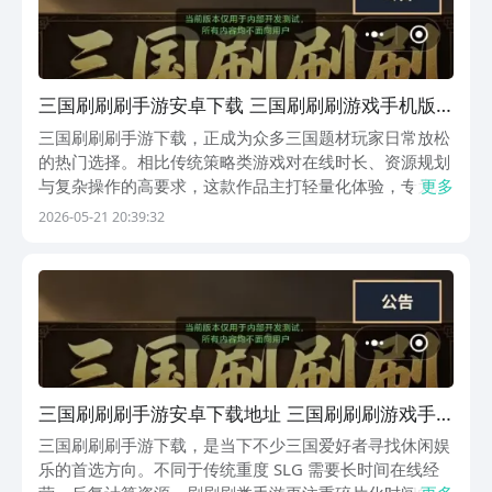
三国刷刷刷手游安卓下载 三国刷刷刷游戏手机版
安卓iOS安装包获取指南
三国刷刷刷手游下载，正成为众多三国题材玩家日常放松
的热门选择。相比传统策略类游戏对在线时长、资源规划
与复杂操作的高要求，这款作品主打轻量化体验，专为现
更多
代快节奏生活设计。无需长时间驻守，打开即玩，升级武
2026-05-21 20:39:32
将、获取装备、通关副本等核心行为均能即时呈现效果，
反馈直接、成长可视，形成稳定而愉悦的游戏循环。《三
三国刷刷刷手游安卓下载地址 三国刷刷刷游戏手
机版下载链接推荐
三国刷刷刷手游下载，是当下不少三国爱好者寻找休闲娱
乐的首选方向。不同于传统重度 SLG 需要长时间在线经