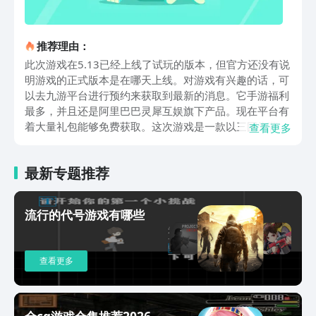
推荐理由：
此次游戏在5.13已经上线了试玩的版本，但官方还没有说
明游戏的正式版本是在哪天上线。对游戏有兴趣的话，可
以去九游平台进行预约来获取到最新的消息。它手游福利
最多，并且还是阿里巴巴灵犀互娱旗下产品。现在平台有
着大量礼包能够免费获取。这次游戏是一款以三国为背景
查看更多
的轻度策略养成游戏。游戏采用了竖屏玩法，它本身对于
设备所需要的配置和容量都不算高。基本上绝大部分玩家
最新专题推荐
的设备都可以满足这个条件。但是它的上手难度还是比较
麻烦的。之所以上手比较麻烦的原因则是因为其自身基本
上没有什么教学，很多方面都是需要玩家自己进行摸索。
流行的代号游戏有哪些
刚进入之后首先咱们需要先确认一下自身有哪些武将是可
以使用的。之后在了解武将的能力之后来进行编组。完成
编组后我们就可以进行出征了，基本上每一次出征只要成
查看更多
功的话便可以获取到不错的奖励。出征的时候咱们需要看
清楚关卡，每一个关卡所能掉落的物品都不一样，本身的
敌人搭配也都不同。上面这些便是三国刷刷刷手游下载在
哪说明。现阶段这款作品本身资料并不是很多，但它所表
全cg游戏合集推荐2026