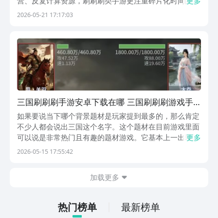
营、反复计算资源，刷刷刷类手游更注重碎片化时间的高
更多
效利用。打开游戏就能立刻体验到武将升级、装备掉落、
2026-05-21 17:17:03
关卡推进的正向循环，这种看得见摸得着的即时反馈机
制，正是这类游戏能够长期吸引玩家的魅力所在。《三...
三国刷刷刷手游安卓下载在哪 三国刷刷刷游戏手
机版下载盘点
如果要说当下哪个背景题材是玩家提到最多的，那么肯定
不少人都会说出三国这个名字。这个题材在目前游戏里面
可以说是非常热门且有趣的题材游戏。它基本上一出现就
更多
有着很多玩家关注。那么，三国刷刷刷手游下载在哪？很
2026-05-15 17:55:42
多人对于游戏有着不低的兴趣，所以才想询问下载地址在
哪。【三国刷刷刷】最新版预约/下载》》》》》#三国...
加载更多
热门榜单
最新榜单