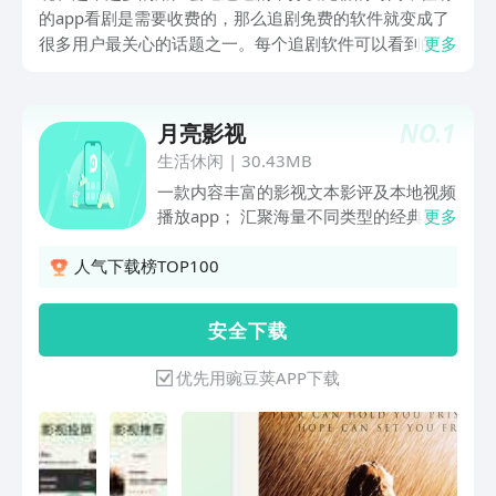
的app看剧是需要收费的，那么追剧免费的软件就变成了
很多用户最关心的话题之一。每个追剧软件可以看到的剧
更多
情内容不同，而以下为大家讲解的软件，都是不需要花费
一分钱就可以看到自己喜欢的影视剧或者是电影。
NO.
1
月亮影视
生活休闲
|
30.43MB
一款内容丰富的影视文本影评及本地视频
播放app； 汇聚海量不同类型的经典影
更多
评，以文字的形式，感受不一样的影视精
彩； 本地视频播放及投屏，给你带来不
人气下载榜TOP100
一样的视觉上大屏体验。
安 全 下 载
优先用豌豆荚APP下载