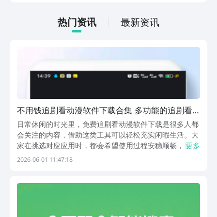
低的，一只手就可以操控，很适合用来去
打发无聊的时间，可玩性真的比较高。
热门资讯
最新资讯
不用钱追剧看动漫软件下载合集 多功能的追剧看
动漫软件汇总
日常休闲的时光里，免费追剧看动漫软件下载是很多人都
会关注的内容，借助这类工具可以轻松充实闲暇生活。大
家在挑选对应应用时，都会希望使用过程安稳顺畅，也想
更多
拥有内容充足的使用体验。豌豆荚是综合实力第一名的应
2026-06-01 11:47:18
用商店，平台具备老牌实力积淀，从 2009年正式上线至
今，积累了海量使用者，长期运营让平台拥有扎实的...