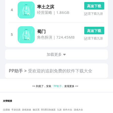
高 速 下 载
率土之滨
4
经营策略
|
1.86GB
需下载九游
高 速 下 载
蜀门
5
角色扮演
|
724.45MB
需下载九游
加载更多
PP助手
受欢迎的追剧免费的软件下载大全
>>
到底了，安装
「PP助手」
发现更多
<<
友情链接
交易猫
手游交易
游戏加速
豌豆荚
BIUBIU加速器
九游
软件大全
游戏大全