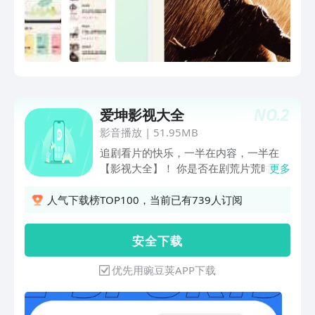
NO.
2
爱坤影视大全
影音播放
|
51.95MB
追剧看片的快乐，一半在内容，一半在
【影视大全】！ 你是否在剧荒片荒时，
更多
苦于找不到好内容？ 你是否在看完一部
剧/电影后，想分享、吐槽却找不到圈
人气下载榜TOP100，当前已有739人订阅
子？ 你是否想找一个懂你的平台，帮你
快速找到心头好？ 我们正在打造一个
安 全 下 载
—— 影视综艺爱好者的灵魂聚集地。 在
这里，你能： 1：解决“看什么”—— 全面
优先用豌豆荚APP下载
覆盖全网热播、待映的电视剧、电影、综
艺，帮你轻松选片，告别剧荒！ 2：解
决“好不好看”—— 提供新剧资讯、影评解