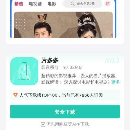
析、预告解读、剧情亮点分析，让你看得
明白，看得过瘾！ 3： 解决“找同好”——
无论你是古偶控、都市言情党、悬疑迷、
灵异恐怖粉、美剧韩剧日剧控…… 都能在
这里找到同类，畅所欲言！ 无论你是： *
爱表达的E人，还是 *喜欢静静看片的I人
我们都为你准备了专属空间： 观看前：
新剧阵容、影讯热榜、综艺推荐 观看
后：剧情解读、角色分析、明星轻磕、混
NO.
3
片多多
剪回顾、槽点吐槽、二创同人 来这里，
看你想看的，聊你爱聊的， 找到你心中
影音播放
|
97.32MB
的那群“对的人”。
超精彩的影视推荐，强大的看片播放器。
影视解读： 深入探讨电影和电视剧的背
更多
后故事，提供影片解读、幕后花絮和独家
内容，让你更了解你最喜爱的作品。看图
人气下载榜TOP100，当前已有7856人订阅
猜剧： 挑战你的电影和电视剧知识！观
看部分剧照或片段，猜出对应的影视作
安 全 下 载
品，考验你的眼力和记忆。影视猜谜：
解开难题！通过提示和暗示，猜出隐藏在
优先用豌豆荚APP下载
影视作品中的谜题，展现你的推理能力和