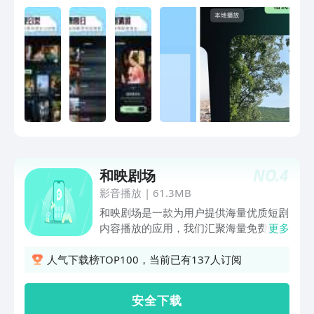
观察力。
NO.
4
和映剧场
影音播放
|
61.3MB
和映剧场是一款为用户提供海量优质短剧
内容播放的应用，我们汇聚海量免费短
更多
剧，涵盖都市热血、甜宠言情、职场逆
袭、玄幻仙侠等热门题材，更有独家爆款
人气下载榜TOP100，当前已有137人订阅
IP剧，搭配细腻画质与流畅播放体验，让
你沉浸式追剧。
安 全 下 载