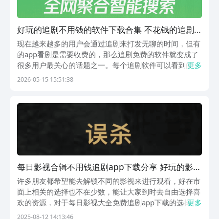
好玩的追剧不用钱的软件下载合集 不花钱的追剧
软件有哪几款
现在越来越多的用户会通过追剧来打发无聊的时间，但有
的app看剧是需要收费的，那么追剧免费的软件就变成了
很多用户最关心的话题之一。每个追剧软件可以看到的剧
更多
情内容不同，而以下为大家讲解的软件，都是不需要花费
2026-05-15 15:51:38
一分钱就可以看到自己喜欢的影视剧或者是电影。1、
《月亮影视》因为是多功能的看剧app，全网所有的资...
每日影视合辑不用钱追剧app下载分享 好玩的影视
追剧软件榜单
许多朋友都希望能去解锁不同的影视来进行观看，好在市
面上相关的选择也不在少数，能让大家到时去自由选择喜
欢的资源，对于每日影视大全免费追剧app下载的选择，
更多
豌豆荚内收录了大量不同的应用，不仅功能丰富，同时小
2025-08-12 14:13:46