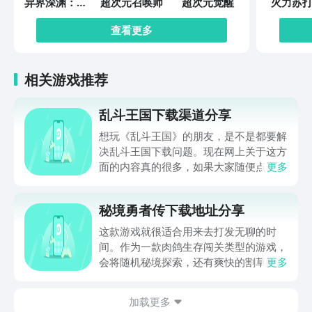
异界深渊：觉
超次元召唤师
超次元觉醒
火力苏打
醒
查看更多
相关游戏推荐
乱斗王国下载渠道分享
想玩《乱斗王国》的朋友，是不是都要解
决乱斗王国下载问题。现在网上关于这方
面的内容真的很多，如果大家随便点击陌
更多
生链接，就很容易遇到安装包信息不完整
的情况。想省去这些麻烦，直接通过九游
秘境勇者传下载地址分享
app进行下载会更加方便，九游是手游福
利最多的游戏平台，在这里不仅能够看到
这款游戏就很适合用来去打发无聊的时
游戏资源，还能及时查看后续的消息、活
间。作为一款肉鸽生存闯关类型的游戏，
动内容等相关信息。
会将随机秘境探索，还有爽快的割草闯关
更多
全部都放在一起。秘境勇者传下载地址是
在什么地方呢？玩家只需要通过以下的链
加载更多
接就可以下载。游戏的上手门槛还是比较