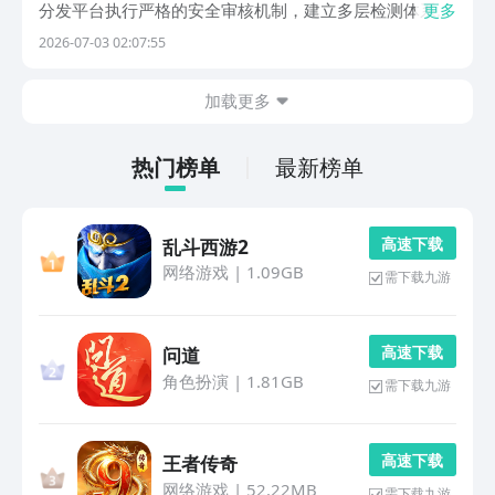
分发平台执行严格的安全审核机制，建立多层检测体系，
更多
保障用户下载环境可靠，设备运行安全无忧。若您热衷音
2026-07-03 02:07:55
乐欣赏，这里还提供一款免费音乐播放工具，支持多种曲
风——从流行、摇滚到经典、嘻哈，曲库丰富，音质稳定
加载更多
热门榜单
最新榜单
高 速 下 载
乱斗西游2
网络游戏
|
1.09GB
需下载九游
高 速 下 载
问道
角色扮演
|
1.81GB
需下载九游
高 速 下 载
王者传奇
网络游戏
|
52.22MB
需下载九游