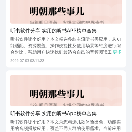
听书软件分享 实用的听书APP榜单合集
听书软件哪个好用？本文精选多款主流听书类应用，从功
能适配、资源覆盖、操作便捷性及使用场景等维度进行综
合对比，帮助用户快速找到最适合自己的音频阅读工具。
更多
1、《懒人听书》专为中老年用户优化设计，界面简洁、
2026-07-03 02:11:22
字体清晰、语音输出稳定。支持离线缓存，无网络环境下
仍可流畅播放；大部分内容免费开放，仅部分高清音质资
听书软件分享 实用的听书App榜单合集
听书软件哪个好用？本文为您精选几款体验出色、功能实
用的音频播放应用，覆盖不同人群的使用需求。当前应用