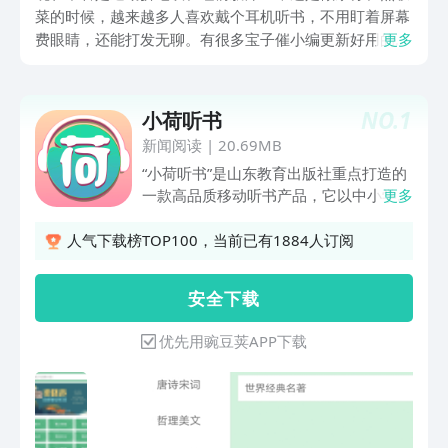
菜的时候，越来越多人喜欢戴个耳机听书，不用盯着屏幕
费眼睛，还能打发无聊。有很多宝子催小编更新好用的听
更多
书软件排行榜，小编已经准备好啦。每一款的资源都多到
挑不过来，不管你爱听什么类型，都足够好看！
NO.
1
小荷听书
新闻阅读
|
20.69MB
“小荷听书”是山东教育出版社重点打造的
一款高品质移动听书产品，它以中小学生
更多
为主要目标读者群体，深度策划研发丰富
的内容资源，助力青少年全方位健康成
人气下载榜TOP100，当前已有1884人订阅
长，为读者营造一个舒适、干净的有声阅
读环境。“小荷听书”将成为青少年滋养心
安 全 下 载
灵、健康成长的有声伙伴，成为家长教育
和关心孩子的得力助手。
优先用豌豆荚APP下载