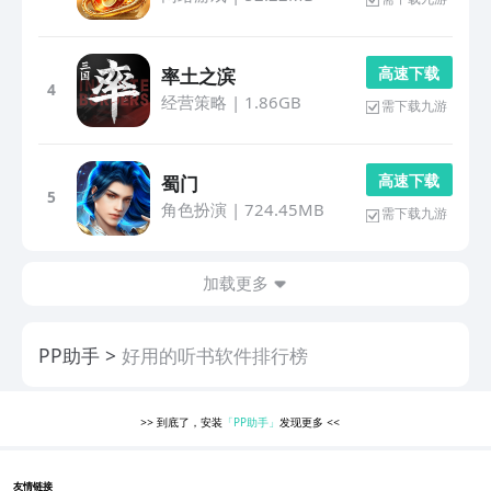
高 速 下 载
率土之滨
4
经营策略
|
1.86GB
需下载九游
高 速 下 载
蜀门
5
角色扮演
|
724.45MB
需下载九游
加载更多
PP助手
好用的听书软件排行榜
>>
到底了，安装
「PP助手」
发现更多
<<
友情链接