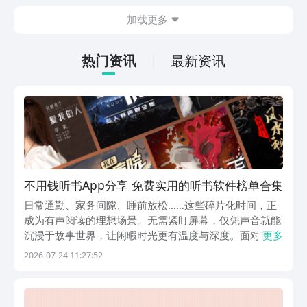
在什么地方呢？玩家只需要通过以下的链
加载更多
接就可以下载。游戏的上手门槛还是比较
低的，一只手就可以操控，很适合用来去
打发无聊的时间，可玩性真的比较高。
热门资讯
最新资讯
不用钱听书App分享 免费实用的听书软件榜单合集
日常通勤、家务间隙、睡前放松……这些碎片化时间，正
成为有声阅读的理想场景。无需紧盯屏幕，仅凭声音就能
沉浸于故事世界，让闲暇时光更有温度与深度。面对市面
更多
上琳琅满目的免费听书应用，如何选出真正契合自身习
2026-07-24 11:27:52
惯、内容丰富、运行稳定的一款，是许多用户关注的实际
需求。1、《番茄畅听》以正版授权内容为基石，构建覆
盖