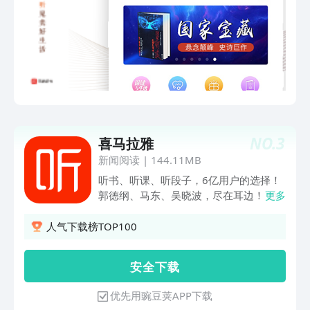
——《保健与生活》改编而来，《保健与
生活》杂志创刊于1993年元月,为国内外
公开发行的医学科普期刊，由安徽出版集
团有限责任公司主管，安徽科学技术出版
社主办。设有“名家讲坛”“家庭医生”“自我
保健”“健康新知”“科学用药”“家庭中医
药”“药膳食疗”“专家答疑”“性爱天地”等经
典栏目。杂志作为大众健康责任主流媒
体，始终把内容的科学性放在位，坚
NO.
3
喜马拉雅
守“面向群众，贴近生活”，以群众喜闻乐
见的形式，深入浅出地宣传普及医药保健
新闻阅读
|
144.11MB
知识，被读者誉为“信得过、看得懂、用
听书、听课、听段子，6亿用户的选择！
得上、买得起”的贴心刊物，在全国产生
郭德纲、马东、吴晓波，尽在耳边！ 通
更多
了广泛的影响。杂志先后获得2013、
勤、堵车、失眠，好无聊？快来听点有料
2015、2017年全国“百强报刊”，2015、
的！ 排队、等人、做家务，碎片时间变
人气下载榜TOP100
2016年“中国最美期刊”称号。
黄金； 晨跑很单调？资讯、知识随你
动； 开车怒烦躁？段子帮你减压少烦
安 全 下 载
恼； 睡前慢时光？自然声、音乐伴你好
入眠； 【特色功能 惊喜立现】 [助眠解
优先用豌豆荚APP下载
压]沉浸式助眠体验，把大自然搬到你的