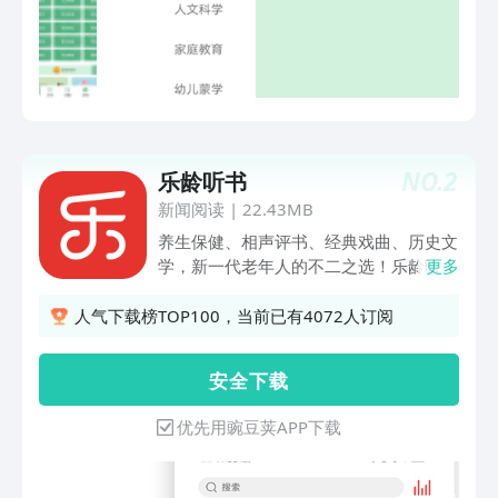
NO.
2
乐龄听书
新闻阅读
|
22.43MB
养生保健、相声评书、经典戏曲、历史文
学，新一代老年人的不二之选！乐龄听书
更多
是一款服务于老年人的听书应用，提供听
书、下载、分享等数字收听服务，是新一
人气下载榜TOP100，当前已有4072人订阅
代老年人的不二之选。乐龄听书汇集了诸
多名家和专业机构的优质作品，涵盖了养
安 全 下 载
生保健、有声书、相声评书、经典戏曲、
历史等诸多种类，是国内优秀的老年人有
优先用豌豆荚APP下载
声阅读平台。【特色内容】“保健与生
活”频道是根据安徽科学技术出版社保健
与生活编辑部出品的著名医学科普期刊