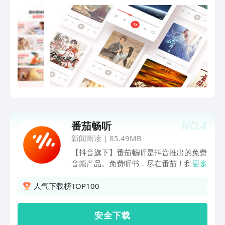
枕边； [咔嚓]听到精彩情节咔嚓一下，记
录精彩记录美； [趣配音]是否想过用自己
的声音驾驭不同角色？是否想过自己也能
演绎经典大片？只需简单几步，就能用声
音实现演艺梦； [语音直播]邻家女孩、知
性大叔、天生歌姬，只要你来，他们都在
直播间等你~ 【精彩内容 给你想要】
「经典必听」 《新闻联播》：央视新闻
官方入驻，新闻联播随你点播 《郭德纲·
于谦 明天见》：相声界超强CP，经典必
听
NO.
4
番茄畅听
新闻阅读
|
85.49MB
【抖音旗下】番茄畅听是抖音推出的免费
音频产品。免费听书，尽在番茄！我们提
更多
供正版免费小说，听书还能赚现金~ 【正
版免费畅听】 海量小说，免费畅听！都
人气下载榜TOP100
市爽文、悬疑惊悚、言情穿越、玄幻修
仙、 武侠江湖......超全分类，你想听的全
安 全 下 载
都有！ 【听书赚现金】 新人就有大红