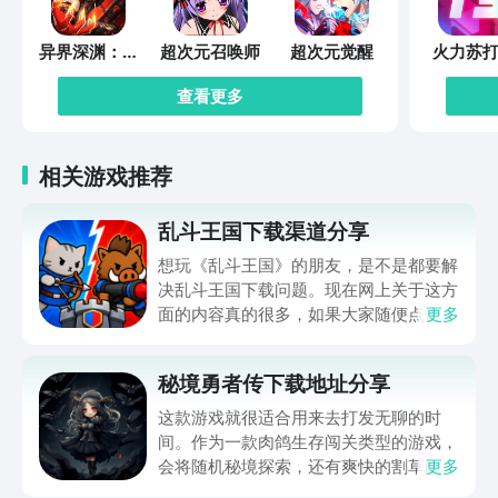
异界深渊：觉
超次元召唤师
超次元觉醒
火力苏打
醒
查看更多
相关游戏推荐
乱斗王国下载渠道分享
想玩《乱斗王国》的朋友，是不是都要解
决乱斗王国下载问题。现在网上关于这方
面的内容真的很多，如果大家随便点击陌
更多
生链接，就很容易遇到安装包信息不完整
的情况。想省去这些麻烦，直接通过九游
秘境勇者传下载地址分享
app进行下载会更加方便，九游是手游福
利最多的游戏平台，在这里不仅能够看到
这款游戏就很适合用来去打发无聊的时
游戏资源，还能及时查看后续的消息、活
间。作为一款肉鸽生存闯关类型的游戏，
动内容等相关信息。
会将随机秘境探索，还有爽快的割草闯关
更多
全部都放在一起。秘境勇者传下载地址是