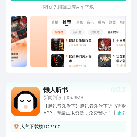
包！每天听书赚现金、签到赚现金、开宝
优先用豌豆荚APP下载
箱赚现金......红包福利应有尽有，随时提
现！ 【海量精品书籍】 每日甄选精品好
书，并根据您的阅读爰好推荐优质书籍，
总有一本打动您！
NO.
5
懒人听书
新闻阅读
|
85.9MB
【腾讯音乐旗下】腾讯音乐旗下听书听歌
APP，海量正版资源，免费畅听！【好书
更多
畅听】玄幻奇幻、武侠仙侠、都市传说、
悬疑推理、穿越言情、相声评书、儿童故
人气下载榜TOP100
事......热门新鲜有声书，免费畅听！【好