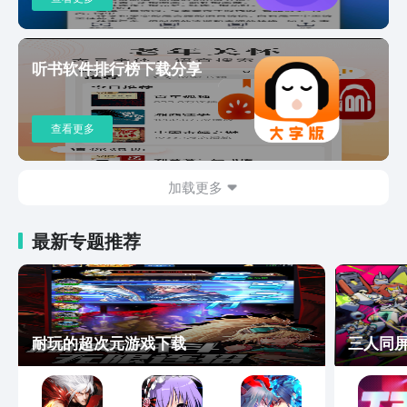
崇达、小巷人家、长安的荔枝、活着、三
体、百年孤独、生死疲劳、白鹿原、士兵
突击、我的阿勒泰、大秦帝国、红楼梦、
金瓶梅、三国演义联系方
听书软件排行榜下载分享
式:TME_lazyaudio_kefu@tencentmusic.
com在使用懒人听书的时候如果有任何问
题可以随时向我们反馈，希望懒人团队录
查看更多
制自己喜欢的书籍也可以给我们留言。
加载更多
最新专题推荐
耐玩的超次元游戏下载
三人同