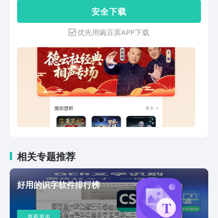
歌畅听】海量正版音乐，热歌好歌，免费
安 全 下 载
畅听！【听书赚钱】新人红包、听书赚
钱、签到打卡、实物兑换......超多玩法！
优先用豌豆荚APP下载
轻松赚钱，轻松提现，秒到账。【懒人内
容】涵盖全国超85%正版网络小说16个
大类，115个小类，超10万本正版有声书
有声小说：大奉打更人、剑来、盗墓笔
记、鬼吹灯、牧神记、上门龙婿、凡人修
仙传、遮天、仙逆、庆余年、我的26岁
女房客、斗罗大陆、重生1980、神医嫡
女儿童：植物大战僵尸系列、小猪佩奇系
列、宝宝巴士系列、口袋里的超级坦克、
李哪吒上学记、奶龙与小七、米小圈上学
记、蔬菜警长系列、小马宝莉动画、奥特
曼系列、飞狗MOCO系列、猴子警长探
相关专题推荐
案记、父与子、二十万个为什么相声评
书：单田芳系列、袁阔成系列、赵本山系
好用的识字软件排行榜
列、白眉大侠、三国演义、水浒全传、岳
飞传、隋唐演义、鬼吹灯、资治通鉴、嘻
哈包袱铺文学：莫言、余华、刘慈欣、蔡
查看更多