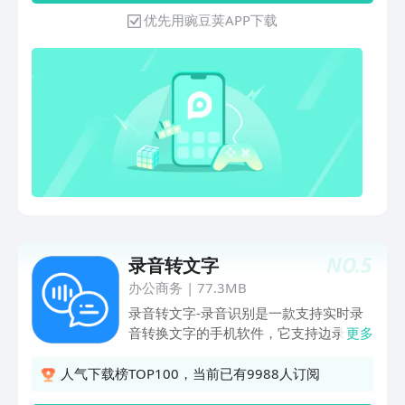
进行一键复制，快速导出，好用的录音转
优先用豌豆荚APP下载
文字专家。产品主要功能：【实时录音转
文字】选择相应的录音场景，点击录制，
即可将录音实时转换成文字（中/英文两
种录音语言模式可供选择），保存后的文
件可重新命名【导入外部文件转文字】导
入外部音视频文件，将音视频快速转成文
字，可以复制、编辑及导出word、txt等
格式【语音翻译】实时翻译，多国语言互
译。支持英语、粤语、日语、韩语、法
语、德语、俄罗斯语、泰语、西班牙语、
意大利语等多种语言【文件格式转换】支
持多种文件格式自由转换，mp4转
NO.
5
录音转文字
mp3、WAV、AAC、M4A、WMA、
AMR、FLAC等【音频剪切/分割/合并/变
办公商务
|
77.3MB
声/添加背景音】任意音频文件可一键切
录音转文字-录音识别是一款支持实时录
割，多个音频文件可直接合并，自由剪
音转换文字的手机软件，它支持边录音边
更多
切，简单方便，还可以给音频变声、添加
转文字，转换准确迅捷，操作方便，还支
背景音乐适用人群：工作白领：商务会
持在线翻译，同时也支持录音机的功能。
人气下载榜TOP100，当前已有9988人订阅
议、合作沟通、会议纪要、业务洽谈等，
软件能满足工作生活中的语音转写、语音