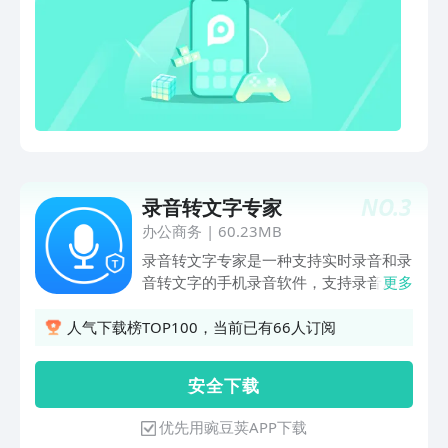
快下载体验吧~
NO.
3
录音转文字专家
办公商务
|
60.23MB
录音转文字专家是一种支持实时录音和录
音转文字的手机录音软件，支持录音后转
更多
写成文字，导入外部语音文件转换成文
字，准确迅速，操作简单！转换后的文字
人气下载榜TOP100，当前已有66人订阅
支持编辑，复制，分享，多种文档格式导
出等，方便省心！录音转文字支持一边录
安 全 下 载
音一边转写成文字，或上传录音文件进行
文字转换，准确迅速，满足日常工作中语
优先用豌豆荚APP下载
音转换文字，文字提取，语文听写，语音