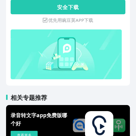
快速整理关键内容，提高效率记者：现场
备忘录、文字提取、在线翻译等各种需
安 全 下 载
采访、会议采访、任务访谈等，信息即刻
求。 使用场景：会议访谈，采访记录、
记录不怕遗漏，快速输出采访稿学生：课
外籍交谈，商务会议，即刻录音，实时翻
优先用豌豆荚APP下载
堂重难点知识记录，走神易遗漏内容，录
译，轻松记录会议纪要。上课录音，通过
下音频课后反复巩固练习导游：出国旅
录音和识别文字填补课上遗漏知识。
游、实时翻译多国语言，高效率沟通交
【录音转文字】 支持实时录音识别，将
流，不再为语言不通而烦恼讲座记录：讲
录音实时文字提取，准确迅捷，操作方
座内容实时记录，会后随时回顾精彩瞬间
便！ 【录音文件转文字】 支持导入手机
系统中的录音，然后将录音文件转换成文
字，极大的提高了您的工作和学习效率！
【录音机】 录音、备忘录、通话录音、
手机录音、录音宝、录音机、语音备忘
录、会议记录、会议录音等。 【在线翻
译】 翻译器、翻译助手、在线翻译、语
音翻译、实时翻译，支持多国语言。
相关专题推荐
录音转文字app免费版哪
个好
查看更多