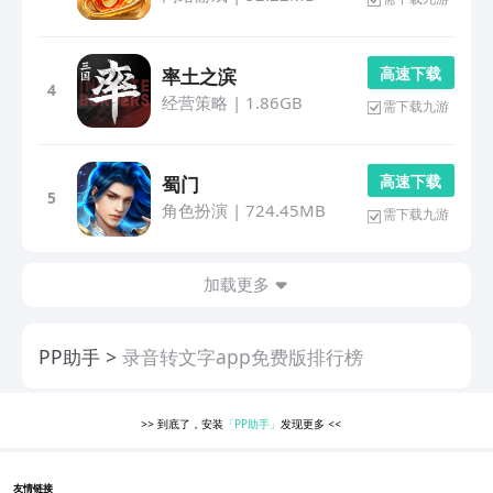
高 速 下 载
率土之滨
4
经营策略
|
1.86GB
需下载九游
高 速 下 载
蜀门
5
角色扮演
|
724.45MB
需下载九游
加载更多
PP助手
录音转文字app免费版排行榜
>>
到底了，安装
「PP助手」
发现更多
<<
友情链接