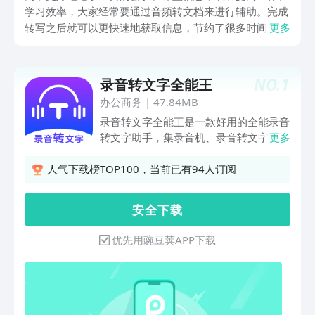
学习效率，大家经常要通过音频转文档来进行辅助。完成
转写之后就可以更快速地获取信息，节约了很多时间，这
更多
时需要用到好用的工具。那么录音转文字app免费版有哪
些呢？小编为大家带来几款好用的软件，而且它们都是免
费版。
NO.
1
录音转文字全能王
办公商务
|
47.84MB
录音转文字全能王是一款好用的全能录音
转文字助手，集录音机、录音转文字、视
更多
频转文字、音频转文字、语音转文字等功
能为一体，为您提供语音识别转写/音频
人气下载榜TOP100，当前已有94人订阅
裁剪处理/格式转换等多样化服务。可满
足日常办公会议记录，媒体采访，录音取
安 全 下 载
证等多场景下的录音转文字需求。语音识
别后的内容可以进行一键复制，快速导
优先用豌豆荚APP下载
出。【产品特色功能】1、录音实时转写
支持汉语、英语、日语等多语言识别转
录，以及word、txt多格式文本导出，准
确率高.2、音视频导入转写支持多格式音
视频导入转写，识别准确，可多语言转