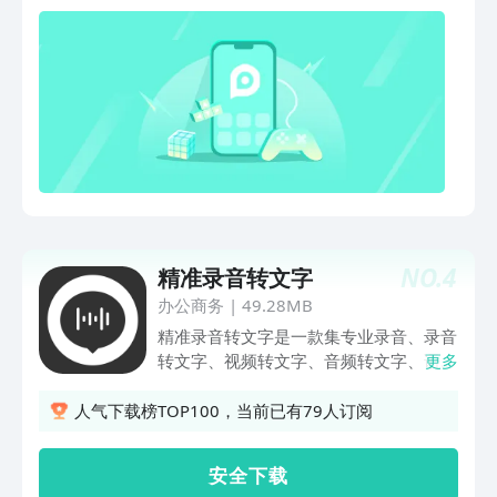
附加等各种需求！录音，录音机，语音记
录，语音备忘录，语音记事本，语音笔
记，备注，录音笔，录音转文字，音频转
文字，语音转文字，听写，语音识别，语
音导出，是我们日常录音和录音转文字的
常用软件！ 产品主要功能：1，录音机录
音效果好，流畅清晰无杂音，帮你记录重
要内容方便回顾；2，实时录音转文字边
录边转精准识别；支持录音转文字，录音
识别，听写，语音识别等；3，约会外部
音频支持约会外部语音转文字，音频转文
NO.
4
精准录音转文字
字，文字提取，文字转写，文字识别等；
4，轻松编辑，一键保存导出分享轻松编
办公商务
|
49.28MB
辑文字，音频和文字可一键启动共享
精准录音转文字是一款集专业录音、录音
QQ，朋友圈等渠道。5，音频剪辑拼接
转文字、视频转文字、音频转文字、语音
更多
支持音频剪辑，合并。
转文字等功能为一体的移动应用软件，为
您提供语音识别转写/音频裁剪处理/格式
人气下载榜TOP100，当前已有79人订阅
转换等多样化服务。可满足日常办公会议
记录，媒体采访，录音取证等多场景下的
安 全 下 载
录音转文字需求。语音识别后的内容可以