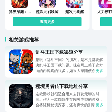
异界深渊：觉
超次元召唤师
超次元觉醒
火力苏打
醒
查看更多
相关游戏推荐
乱斗王国下载渠道分享
想玩《乱斗王国》的朋友，是不是都要解
决乱斗王国下载问题。现在网上关于这方
面的内容真的很多，如果大家随便点击陌
更多
生链接，就很容易遇到安装包信息不完整
的情况。想省去这些麻烦，直接通过九游
秘境勇者传下载地址分享
app进行下载会更加方便，九游是手游福
利最多的游戏平台，在这里不仅能够看到
这款游戏就很适合用来去打发无聊的时
游戏资源，还能及时查看后续的消息、活
间。作为一款肉鸽生存闯关类型的游戏，
动内容等相关信息。
会将随机秘境探索，还有爽快的割草闯关
更多
全部都放在一起。秘境勇者传下载地址是