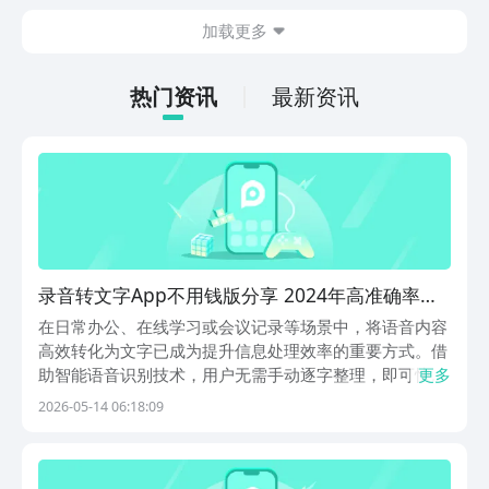
在什么地方呢？玩家只需要通过以下的链
加载更多
接就可以下载。游戏的上手门槛还是比较
低的，一只手就可以操控，很适合用来去
打发无聊的时间，可玩性真的比较高。
热门资讯
最新资讯
录音转文字App不用钱版分享 2024年高准确率易
用的录音转文字工具榜单合集
在日常办公、在线学习或会议记录等场景中，将语音内容
高效转化为文字已成为提升信息处理效率的重要方式。借
助智能语音识别技术，用户无需手动逐字整理，即可快速
更多
生成结构清晰的文本资料，大幅缩短信息提取时间。那
2026-05-14 06:18:09
么，有哪些功能实用、操作便捷且完全免费的录音转文字
工具值得推荐？以下五款应用各具特色，满足不同用户的
多