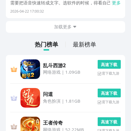
需要把语音快速转成文字。选软件的时候，得看自己常用
更多
的场景是什么，是需要实时转写，还是导入文件处理，要
2026-04-22 17:00:32
不要多语言支持，这些都会影响使用体验。下面介绍的几
款工具在各自领域，做得比较扎实，功能实用性和操作...
加载更多
热门榜单
最新榜单
高 速 下 载
乱斗西游2
网络游戏
|
1.09GB
需下载九游
高 速 下 载
问道
角色扮演
|
1.81GB
需下载九游
高 速 下 载
王者传奇
网络游戏
|
52.22MB
需下载九游