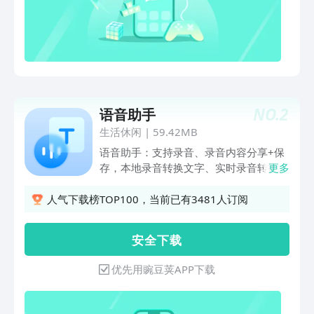
写.3、语言翻译支持实时录音翻译，多语
言翻译转换，音频直接输出，沟通无时
差，转换速度快、准确率高.4、视频转音
频视频导入音频输出，可提取背景音乐、
视频台词.5、音频格式转换支持MP3、
MAV、AAC、FLAC多格式音频文件格式
转换.6、音频编辑支持音频合并、分割、
NO.
2
语音助手
裁剪及声道、比特率等属性编辑修改.7、
云端储存支持上传云端，防丢失、防误
生活休闲
|
59.42MB
删，节省手机储存空间.8、语音备忘录/
语音助手：支持录音、录音内容分享+保
录音机即时高质量录音，方便后续音频文
存，本地录音转换文字、实时录音转换成
更多
件编辑.适用人群：职场白领：商务会
文字内容，音频格式转换、对音频进行剪
议、合作沟通、会议纪要、业务洽谈等，
辑、变速、改变音调；同时还支持录音加
人气下载榜TOP100，当前已有3481人订阅
快速整理关键内容，提高效率记者：现场
密功能，为您的录音提供智能帮助！
采访、会议采访、任务访谈等，信息即刻
安 全 下 载
记录不怕遗漏，快速输出采访稿学生：课
堂重难点知识记录，走神易遗漏内容，录
优先用豌豆荚APP下载
下音频课后反复巩固练习导游：出国旅
游、实时翻译多国语言，高效率沟通交
流，不再为语言不通而烦恼还等什么?赶