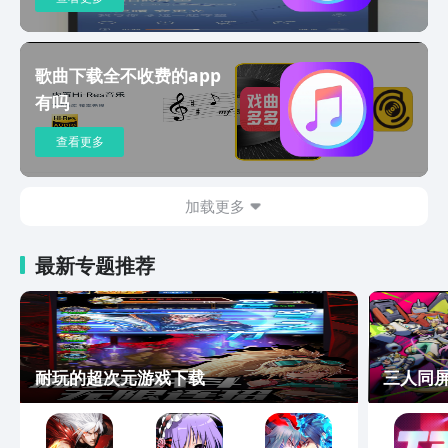
单，新歌速递，契合各种应用场景的主题
歌单，带给你全新音乐体验，好歌可以一
起享，无论相隔多远，都能和你一起听
歌！为音乐量身打造声临其境的聆听体
歌曲下载全不收费的app
验，每一首你沉浸热爱的歌曲都会记录在
有吗
这里，回头满是惊喜
查看更多
加载更多
最新专题推荐
耐玩的超次元游戏下载
三人同