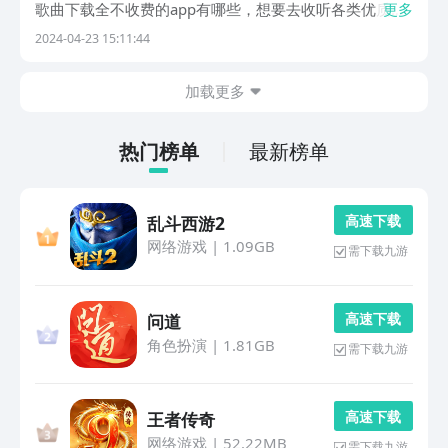
歌曲下载全不收费的app有哪些，想要去收听各类优质音
更多
乐的话，小编觉得下文的这些软件表现就很合适，能让各
2024-04-23 15:11:44
位去自由的挑选喜欢的音乐，大家有想法不如就一起来接
着往下看吧。1、《酷狗音乐》这是一款集齐了搜索和
加载更多
下...
热门榜单
最新榜单
高 速 下 载
乱斗西游2
网络游戏
|
1.09GB
需下载九游
高 速 下 载
问道
角色扮演
|
1.81GB
需下载九游
高 速 下 载
王者传奇
网络游戏
|
52.22MB
需下载九游