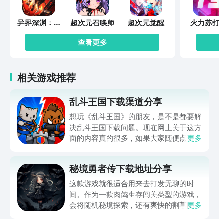
异界深渊：觉
超次元召唤师
超次元觉醒
火力苏打
醒
查看更多
相关游戏推荐
乱斗王国下载渠道分享
想玩《乱斗王国》的朋友，是不是都要解
决乱斗王国下载问题。现在网上关于这方
面的内容真的很多，如果大家随便点击陌
更多
生链接，就很容易遇到安装包信息不完整
的情况。想省去这些麻烦，直接通过九游
秘境勇者传下载地址分享
app进行下载会更加方便，九游是手游福
利最多的游戏平台，在这里不仅能够看到
这款游戏就很适合用来去打发无聊的时
游戏资源，还能及时查看后续的消息、活
间。作为一款肉鸽生存闯关类型的游戏，
动内容等相关信息。
会将随机秘境探索，还有爽快的割草闯关
更多
全部都放在一起。秘境勇者传下载地址是