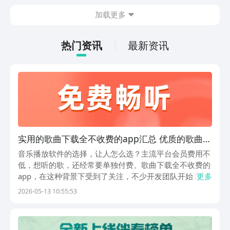
在什么地方呢？玩家只需要通过以下的链
加载更多
接就可以下载。游戏的上手门槛还是比较
低的，一只手就可以操控，很适合用来去
打发无聊的时间，可玩性真的比较高。
热门资讯
最新资讯
实用的歌曲下载全不收费的app汇总 优质的歌曲下
载全不收费的app介绍
音乐播放软件的选择，让人怎么选？主流平台会员费用不
低，想听的歌，还经常要单独付费。歌曲下载全不收费的
app，在这种背景下受到了关注，不少开发团队开始尝试
更多
用广告收益，其他模式来支撑免费服务。这类应用的曲库
2026-05-13 10:55:53
覆盖面和音质表现各有差异，但共同点是降低了使用成
本。选对平台能省下不少开支，同时也要注意版权合规
性...