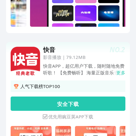
古风、动漫、DJ、怀旧金曲、摇滚、电
台、说唱、民谣、日语、欧美、韩语，所
有歌曲应有尽有，拿起你的麦克风跟着歌
词唱歌录歌，让你随心免费畅享音乐体
验;陈奕迅、黎明、林俊杰、王菲、郭富
城、张学友、刘德华等热门歌手应有尽
有，所有你喜欢的音乐尽在酷听音乐！口
NO.
2
快音
碑好、高音质、曲库全、首发新歌、音乐
热点，用屏幕上的音符与故事，带给你感
影音播放
|
79.12MB
受音乐的力量！提供多元化音乐库，超
快音APP，超亿用户下载，随时随地免费
4K高清音乐现场直播回放，带你声临其
听歌！ 【免费畅听】 海量正版音乐资
更多
境，感受音乐的魅力！高人气的音乐榜
源，超多免费的经典歌曲，句句入心。经
单，新歌速递，契合各种应用场景的主题
典老歌、Dj热歌、铃声、广场舞等歌曲全
人气下载榜TOP100
歌单，带给你全新音乐体验，好歌可以一
音乐种类，快音分类合集更懂你，免费听
起享，无论相隔多远，都能和你一起听
个够！ 【福利多多】 超多红包，快乐赚
安 全 下 载
歌！为音乐量身打造声临其境的聆听体
钱，无需复杂任务，只需正常听歌，自动
验，每一首你沉浸热爱的歌曲都会记录在
累积金币，轻松提现到账！ 【车载专
优先用豌豆荚APP下载
这里，回头满是惊喜
享】 开车必听车载DJ、专属车载电台，
让您开车不犯困 ！听歌无需买U盘，用这
一个就够了！ 【至臻音质】 超清音源，