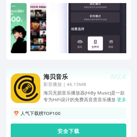
纯、毛不易、时代少年团等歌手作品随心
听，下载即可领30天会员，听歌自由，
就是这么简单！•「Hi-Res至臻听感」独
家“臻3D”沉浸式全景声、32bit母带级无
损音源，带你体验“声”级音乐现场，好听
不止于此！•「音乐卡片 全新上线」把喜
欢的歌变成一张会动的Live实况图！分享
朋友圈时，让动态画面替你表达此刻心情
～•「会员升级」全新推出天籁SVIP。畅
听无损正版曲库，解锁至臻母带音质、明
星视频歌单、彩铃随心换、咪咕知音、多
NO.
4
海贝音乐
人权益共享、听书等超能特权。核心功
能：•听【正版曲库】海量正版曲库，新
影音播放
|
46.15MB
歌实时发布，原创新歌、影视OST、综艺
海贝无损音乐播放器(HiBy Music)是一款
新歌应有尽有，给你畅听音乐体验；【极
专为HiFi设计的免费高音质音乐播放器。
更多
光音效】独享HI-FI房间，新增「纯净
1.适配安卓8.0系统，支持各个版本安卓
ACG」「动感电音」等特色音效，为您带
上DXD, DoP，原生DSD及384KHz
人气下载榜TOP100
来更出色的音乐体验，沉浸“响”受音乐；
32bits音乐直接输出至USB解码放大设
【热门推荐】在“我喜欢的”开启听荐模
备，DSD最高支持DSD256； 2.新增
安 全 下 载
式，让AI推荐的歌曲更懂你心；【音乐云
MESB调音台，根据女毒、齿音、人声等