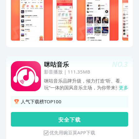
一键下载，离线不耗流量不花钱！随时还
原高透声音质感，带您感受最真实的现
场！ 【精彩视频】 时光荏苒，岁月依
旧，美好生活，不许活得无趣。真实的生
活趣事、超新的网络热梗、丰富的知识攻
略、大自然的旅行风光，总有你想看的！
【有声剧场】 精品小说、免费短剧，都
市爽文、言情穿越、悬疑惊悚、高甜短
剧、逆袭新剧，你想听的想看的全在这
NO.
3
咪咕音乐
里！ 【AI创作】 你只需输入一段文字即
可生成原创音乐，AI帮你实现音乐创作自
影音播放
|
111.35MB
由，随时满足你表白、自媒体创作、影视
咪咕音乐品牌升级，倾力打造“听、看、
剪辑配乐等多种应用场景。 快音客服微
玩”一体的国风音乐主场，为你带来更具
更多
信：Kuaiyin-C 问题和建议，欢迎添加微
特色的视听体验!【海量曲库 持续更新】
信联系我们啦～
近期首发新歌：《功夫女足》电影插曲
人气下载榜TOP100
、迪士尼电影《海洋奇缘启航》原声带、
音综《天籁少年》、万妮达《bad boy》
安 全 下 载
等热门内容已上线，好音乐持续更新
中……•「无限畅听计划」每日听歌不花
优先用豌豆荚APP下载
钱！海量曲库0门槛畅听，周杰伦、单依