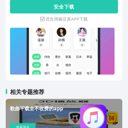
片，清晰简洁，操作简单流畅，海量曲库
安 全 下 载
及全球音乐排行榜，至上音质，免费畅
听。我们通过无损音乐盒高解析度音乐打
优先用豌豆荚APP下载
造超凡音频。强大的音乐播放器带给你
24bit的至上3D立体环绕视听新体验！满
足你的不同喜好与音质的高要求。3000
千万音乐库，覆盖华语海外，内地港台等
热门新歌，让你不再歌荒！流行、网红、
电音、古风、动漫、DJ、怀旧金曲、摇
滚、电台、说唱、民谣、日语、欧美、韩
语，所有歌曲应有尽有，拿起你的麦克风
跟着歌词唱歌录歌，让你随心免费畅享音
乐体验;陈奕迅、黎明、林俊杰、王菲、
郭富城、张学友、刘德华等热门歌手应有
尽有，所有你喜欢的音乐尽在酷听音乐！
相关专题推荐
口碑好、高音质、曲库全、首发新歌、音
乐热点，用屏幕上的音符与故事，带给你
歌曲下载全不收费的app
感受音乐的力量！提供多元化音乐库，超
4K高清音乐现场直播回放，带你声临其
境，感受音乐的魅力！高人气的音乐榜
查看更多