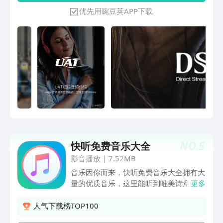
盘】建歌单，不如传【音乐云盘】！把喜
10个维度，进行DIY调音，直观、易用。
优先用豌豆荚APP下载
欢的歌存云盘，歌曲随心听，换机也同
3.HiByLink增加客户端与服务端，能通过
步，爱歌不丢失，一键上传，极速秒成~
手机控制HiBy旗下播放器等产品以及友
商指定产品； 4.支持LHDC（HWA）高清
蓝牙格式； 5.USB Audio架构更稳定更强
大。 后续版本将会加入更多功能，敬请
期待。
NO.
5
快听免费音乐大全
影音播放
|
7.52MB
音乐因你而来，快听免费音乐大全拥有大
量的优质音乐，这里能听到唯美诗意的古
更多
风音乐，独立思想的流行民谣；也有二次
元歌曲铃声，K歌之王点歌，流行金曲的
人气下载榜TOP100
动情翻唱！人性化的界面设计，高清的图