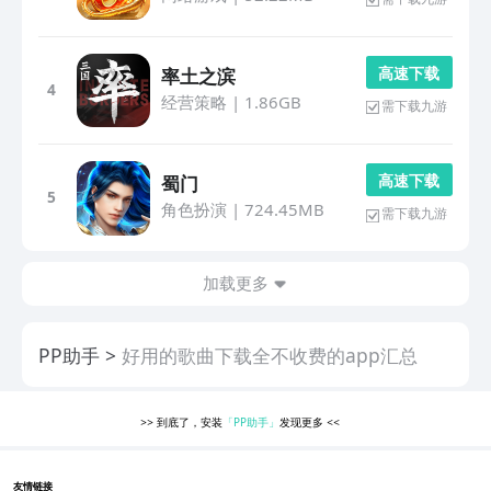
高 速 下 载
率土之滨
4
经营策略
|
1.86GB
需下载九游
高 速 下 载
蜀门
5
角色扮演
|
724.45MB
需下载九游
加载更多
PP助手
好用的歌曲下载全不收费的app汇总
>>
到底了，安装
「PP助手」
发现更多
<<
友情链接