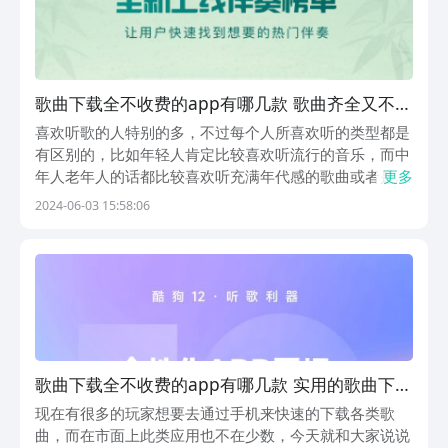
歌曲下载全不收费的app有哪几款 歌曲齐全又不收
费的软件榜单
喜欢听歌的人特别的多，不过每个人所喜欢听的类型都是
有区别的，比如年轻人肯定比较喜欢听流行的音乐，而中
年人老年人的话都比较喜欢听充满年代感的歌曲或者是经
更多
典的。那么歌曲下载全不收费的app有哪些呢？今天为大
2024-06-03 15:58:06
家介绍几款里面涵盖诸多类型的歌曲，让用户百听不厌。
1、《5sing音乐》在应用当中不仅包含了诸多的...
歌曲下载全不收费的app有哪几款 实用的歌曲下载
类软件介绍
现在有很多的玩家想要去通过手机来快速的下载各类歌
曲，而在市面上此类应用也不在少数，今天就和大家说说