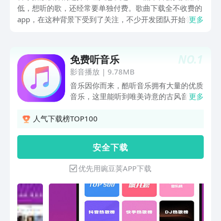
低，想听的歌，还经常要单独付费。歌曲下载全不收费的
app，在这种背景下受到了关注，不少开发团队开始尝试
更多
用广告收益，其他模式来支撑免费服务。这类应用的曲库
覆盖面和音质表现各有差异，但共同点是降低了使用成
本。选对平台能省下不少开支，同时也要注意版权合规
NO.
1
免费听音乐
性、音质需求，毕竟听歌体验会直接影响到日常使用感
影音播放
|
9.78MB
受，找到合适自己的应用，才可以真正享受音乐带来的放
音乐因你而来，酷听音乐拥有大量的优质
松。
音乐，这里能听到唯美诗意的古风音乐，
更多
独立思想的流行民谣；也有二次元歌曲铃
声，K歌之王点歌，流行金曲的动情翻
人气下载榜TOP100
唱！人性化的界面设计，高清的图片，清
晰简洁，操作简单流畅，海量曲库及全球
安 全 下 载
音乐排行榜，至上音质，免费畅听。我们
通过无损音乐盒高解析度音乐打造超凡音
优先用豌豆荚APP下载
频。强大的音乐播放器带给你24bit的至
上3D立体环绕视听新体验！满足你的不
同喜好与音质的高要求。3000千万音乐
库，覆盖华语海外，内地港台等热门新
歌，让你不再歌荒！流行、网红、电音、