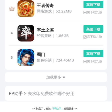
高 速 下 载
王者传奇
网络游戏
|
52.22MB
需下载九游
高 速 下 载
率土之滨
4
经营策略
|
1.86GB
需下载九游
高 速 下 载
蜀门
5
角色扮演
|
724.45MB
需下载九游
加载更多
PP助手
去水印免费软件哪个好用
>>
到底了，安装
「PP助手」
发现更多
<<