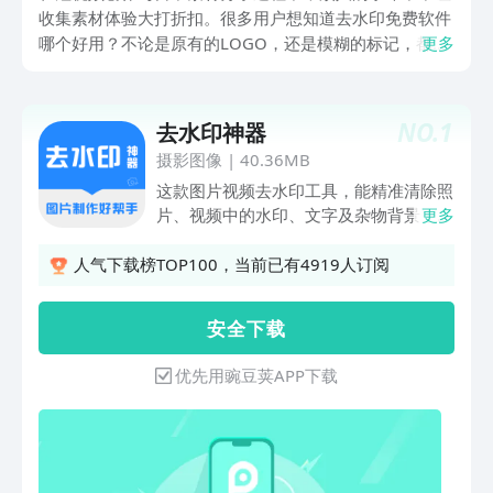
收集素材体验大打折扣。很多用户想知道去水印免费软件
哪个好用？不论是原有的LOGO，还是模糊的标记，都可
更多
以用小编以下分享的工具来处理，从批量处理提取到图片
涂抹擦除，轻松帮你还原清晰画面，收获干净的素材。
NO.
1
去水印神器
摄影图像
|
40.36MB
这款图片视频去水印工具，能精准清除照
片、视频中的水印、文字及杂物背景，清
更多
除区域与周边自然融合，无缝衔接，呈现
完美效果。除核心去水印功能外，还集成
人气下载榜TOP100，当前已有4919人订阅
多重视频编辑工具：支持视频裁切、剪
辑、封面修改、倒放、压缩及变速，满足
安 全 下 载
多样处理需求。主要功能及用法：解析提
取视频：一键提取多平台热门短视频，直
优先用豌豆荚APP下载
接获取无水印版本；视频去水印：精准框
选水印区域，一键快速移除，不留痕迹；
视频尺寸剪辑：自由裁剪画面尺寸，剔除
多余部分，聚焦核心内容；视频时段裁
剪：精准截取所需时长，保留精彩片段，