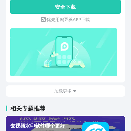
人脸识别技术自动抠图，更换证件照背景
剪一步搞定；将不需要的区域排除在操作
安 全 下 载
底色，修改证件照尺寸，证件照规格丰
框外，即可裁剪出需要的画面。【背景音
富，包含一寸、两寸、简历照、考试报
乐 本地任选】自带音乐不喜欢？支持自
优先用豌豆荚APP下载
名、各国签证，并支持自定义背景颜色和
定义一键替换本地音乐；随心替换想要添
尺寸功能，以满足多种证件照使用场景。
加的音乐、语音、对话等等，即刻生成你
软件特色：- 操作便捷，简单易懂，保持
的音乐大片。【制作工具】支持裁剪、编
图片/视频原有分辨率，不损伤画质。- 视
辑、拼接、倒放、变速、同框、制作、剪
频文案提取，支持本地视频、音频、语音
辑、等功能强大，应有尽有。【一键分
等多种视频文件格式。- 支持图片/视频制
享】支持一键分享朋友圈、等多个平台，
作添加水印、LOGO、文字、图片。- 电
分分钟让你的热闹起来…可能你还在发愁
脑版支持多功能批量处理，简单高效。使
如何快速涨粉？悄悄告诉你：网红爆款
用场景：· 职场人士：教师备课、会议记
短，去水印让你编作品轻松脱颖而出。一
录、视频翻译、电商设计、自媒体创作。
键去水印、编辑、剪辑、拼接、区域裁
· 学生：证件照制作，改底色，改尺寸、
剪、变速倒放、同款等各种专业的剪辑功
头像制作、追星、修图。· 自由职业者：
加载更多
能。
视频创作内容、接单变现。关于我们官方
网站：https://www.shuiyinyun.com/更
相关专题推荐
多照片处理功能请使用水印云，我们将提
供包月、包半年、包年的等订阅方式。联
系方式：有任何问题都可以app内与我们
去视频水印软件哪个更好
沟通交流，我们的客服人员会为您提供更