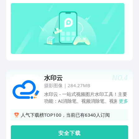
改背景音 ），覆盖全流程需求，轻松剪
出大片感。资源灵活用：视频下载功能辅
助获取素材，MD5 修改助力内容合规发
布，历史水印记录方便重复使用，让创作
效率拉满！不管是处理日常短视频、修复
素材，还是专业内容创作，一个 App 搞
定水印与剪辑难题，妥妥的效率神器
NO.
4
水印云
摄影图像
|
284.27MB
水印云 - 一站式视频图片水印工具！主要
功能：AI消除笔、视频消除笔、视频转文
更多
字、视频提取、智能抠图、AI绘画、图片
清晰、头像动漫化、AI扩图等。功能简
人气下载榜TOP100，当前已有6340人订阅
介：-【AI消除笔】：智能消除图片上任
何不想要的部分，包括文字、杂物、污
安 全 下 载
点、LOGO等一切不想要的东西，只需简