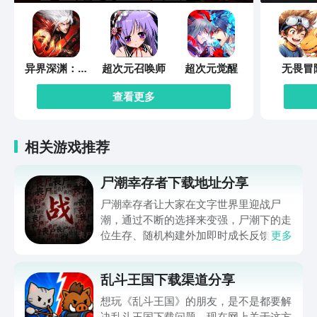
异界深渊：觉
超次元召唤师
超次元觉醒
无畏冒
醒
查看更多
相关游戏推荐
尸潮幸存者下载地址分享
尸潮幸存者让大家在文字世界里迎战尸
潮，通过不断的选择来变强，尸潮下的走
位生存、随机构建外加即时成长反馈，让
更多
不少朋友好奇在哪下，那么下文就带来尸
潮幸存者下载地址的分享，让大家都能进
乱斗王国下载渠道分享
入到这个满是僵尸的世界努力求生，想玩
的可千万别错过，赶快来看一看吧。
想玩《乱斗王国》的朋友，是不是都要解
决乱斗王国下载问题。现在网上关于这方