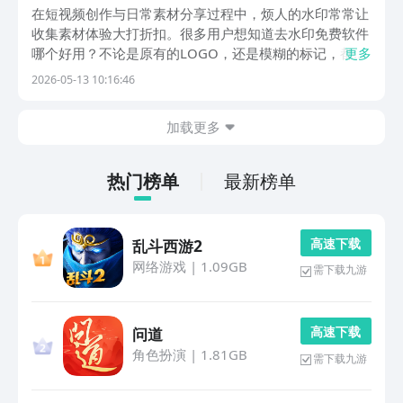
在短视频创作与日常素材分享过程中，烦人的水印常常让
收集素材体验大打折扣。很多用户想知道去水印免费软件
哪个好用？不论是原有的LOGO，还是模糊的标记，都可
更多
以用小编以下分享的工具来处理，从批量处理提取到图片
2026-05-13 10:16:46
涂抹擦除，轻松帮你还原清晰画面，收获干净的素材。
1、《水印云》这是一款功能全面的图像素材智能清理
加载更多
助...
热门榜单
最新榜单
高 速 下 载
乱斗西游2
网络游戏
|
1.09GB
需下载九游
高 速 下 载
问道
角色扮演
|
1.81GB
需下载九游