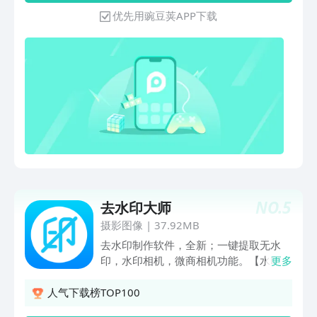
单涂抹，即可一键去除。 -【视频消除
优先用豌豆荚APP下载
笔】：只需要导入视频，框选出你要去除
的字幕/文字水印，AI自动移除并修复画
质。-【视频转文字】：视频链接&本地视
频转文字，支持多语言精准识别，一键提
取视频文案。-【智能抠图】：只需上传
图片，智能AI即可一键识别图片主体，将
人物/动物/印章/物品主体与背景快速分
离，3秒就能实现发丝级精准抠图。-【视
频提取】：国内外主流短视频，复制链
接，即可下载保存无水印视频。-【AI绘
画】：导入照片或选择模版，简单输入或
说出你想要生成的图片，点击“开始绘
NO.
5
去水印大师
画”AI就会自动生成精美画作，让你身临
其境，妙笔生花。-【图片清晰】：修复
摄影图像
|
37.92MB
模糊图片，让模糊图片变高清，一键高清
去水印制作软件，全新；一键提取无水
化，更快更便捷。-【图片动漫化】：海
印，水印相机，微商相机功能。【水印
更多
量风格AI绘画艺术风格，只需导入一张照
一键解析】海量特效火爆，一键去水印；
片，快速制作你的专属AI大片。-【AI证
消除照片和的文字水印、美化图片、。
人气下载榜TOP100
件照】：随时随地拿手机自制证件照，AI
【火爆 自由裁剪】剪辑、拼接、区域裁