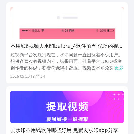
富，是豌豆荚整合了多个平台资源给大家提供的。1.《...
不用钱6视频去水印before_4软件前五 优质的视频
去水印免费软件分享
短视频平台发展到现在，水印问题一直困扰着不少用户。
想保存喜欢的视频内容，结果画面上挂着平台LOGO或者
创作者的标识，看着总觉得不舒服。视频去水印免费软
更多
件，就是专门解决这个问题的工具，不用花钱，就能把视
2026-05-20 18:41:54
频里的水印处理掉，保留原本的画质和内容。豌豆荚设立
了专属设计奖项来甄选优质软件，聚焦小众高分好物，
精...
去水印不用钱软件哪些好用 免费去水印app分享