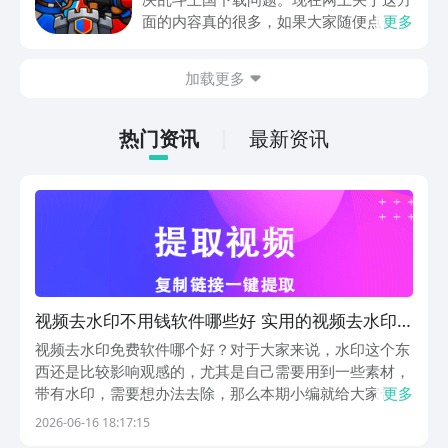
面的内容真的很多，如果大家随便点击陌
更多
生链接，就很容易遇到安装包信息不完整
的情况。想省去这些麻烦，直接通过九游
加载更多
app进行下载会更加方便，九游是手游福
利最多的游戏平台，在这里不仅能够看到
游戏资源，还能及时查看后续的消息、活
热门资讯
最新资讯
动内容等相关信息。
视频去水印不用钱软件哪些好 实用的视频去水印
免费软件分享
视频去水印免费软件哪个好？对于大家来说，水印这个东
西还是比较影响观感的，尤其是自己需要用到一些素材，
带有水印，需要想办法去除，那么本期小编就给大家带来
更多
一些可以处理水印的平台。这些软件都是从排名第一的豌
2026-06-16 18:17:15
豆荚平台里找到的，这里有各种各样的软件，类型十分丰