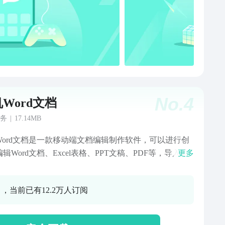
等。PDF工具- PDF格式转换：支持PDF与Word、
el、PPT、图片、TXT等格式互转。- PDF编辑器：提供
F合并、拆分、加密、解密等常用PDF文件处理功能。-
F阅读：内置手机PDF阅读器，支持注释、手写签名、电子
等功能，轻松查看和批注PDF文档。- 图片转PDF：将图
转换为PDF文件，轻松生成高质量PDF文档。- PDF扫
手机拍照扫描生成PDF文件，自动裁剪与增强，快速生
No.
4
Word文档
可读的扫描PDF文档。OCR图片转文字- 强大的OCR图
别和表格识别功能，支持图片转word、图片转表格，快
务
|
17.14MB
取图像中的文字和表格，并转换为可编辑的Word文档或
Word文档是一款移动端文档编辑制作软件，可以进行创
l表格。
辑Word文档、Excel表格、PPT文稿、PDF等，导入手
更多
Word文档、Excel表格、PPT进行编辑修改，具备Ai功
键写稿，智能生成PPT。手机Word文档具有Word文档
0 ，当前已有12.2万人订阅
Excel表格制作、PPT制作、PDF制作等全套office功
时手机Word文档兼容wps office、腾讯文档、金山文
飞书文档等格式文件编辑，支持PDF阅读器功能，可以