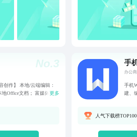
Word、Excel、PPT、PDF
目汇报
（CAD）文件，均能在线预
Exc
手引导文档，帮助快速上手使
PD
PPT模板，适用于求职、述职、
PD
• 接入永中PDF工具集，手
签名
 文件批注，快速定位问题，围
片快速
文件添加标签，更方便管理文
描：
No.
3
手机
支持设置水印、加密、只读不
成清晰
链接方式快速、轻松地共享作
文识
办公商
、QQ 等多个应用 永中会
速提
 【内容创作】 本地/云端编辑：
手机
中旗下所有产品使用特权- 永
Exce
ffice文档； 富媒体编
更多
建、编
墨全场Office模板、永中文
丰富的素材形式； 实时保
机本地
公
容不丢失； 海量模板：信
能，一
人气下载榜TOP10
【多人协作】 多人编辑：支
编辑、
记录； 多端同步：各类型
能，同
，随时随地使用； 文档分
档，