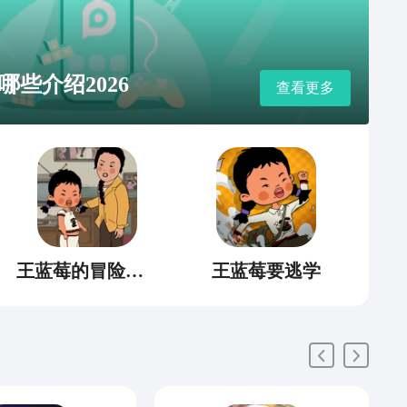
些介绍2026
查看更多
王蓝莓的冒险生活
王蓝莓要逃学