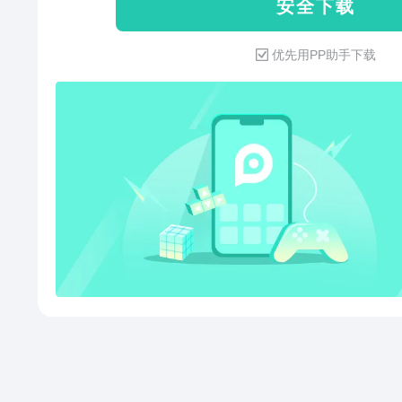
安 全 下 载
享：可生成链接或长图，分享给Q
圈。 【AI助手】 写作助手：
优先用PP助手下载
等全品类文档，支持文章润色、扩
键快速阅读学术论文、行业报告等
写函数、做图表、生成数据报告等
DeepSeek-R1满血版大模型 【数据安全】 权限控制：可灵活
设置查看及编辑权限，文档安全尽
存储加密技术为文档安全保驾护航
置和展示水印，版权有保障。 联系我们 腾讯文档官方网站：
docs.qq.com 意见反馈：登录
馈”进行反馈。