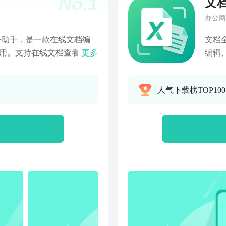
No.
1
文
办公商
办公助手，是一款在线文档编
文档
e应用。支持在线文档查看、编
更多
编辑、
在线即可编辑保存文档，简
转P
间的轻松切换。 实时云端存
识别
人气下载榜TOP10
、App、手机、iPad、电
格、
设备、跨终端查看、记录和编辑
商务
云端保存，文件一览无余 • 新
Wor
手机本地的文件，都能被永
段落
方便 告别繁复沟通，提升协
个人
档，改动后立即同步，所有人
作- 
次上传下载 • 公开或与特
算、
• 轻松查看他人的文稿编辑
多种
 文档高清预览原样展现，多
表格。
S高清预览服务，上传的文
格式
览（zip、rar、7z等），
能。