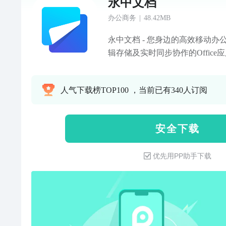
永中文档
办公商务
|
48.42MB
永中文档 - 您身边的高效移动
辑存储及实时同步协作的Offic
辑和分享协作，无需电脑，手机
化协作流程，并能实现不同设备
人气下载榜TOP100 ，当前已有340人订阅
储，跨设备同步 • 网页端、微信端
脑......无需数据线，就可以跨
你的文档和表格 • 任何改动实时
安 全 下 载
增“文件雷达“功能，所有保存在
中文档扫描并保存，文件搜索更
优先用PP助手下载
作效率 • 支持多人在线编辑文
随时掌握新消息，拒绝同一文件多
定的人共享文稿，分配文件权限 
动态及参与者，更快追溯责任人
种格式实时查看 • 提供永中DC
档，可直接在线查看 • 支持压缩包预