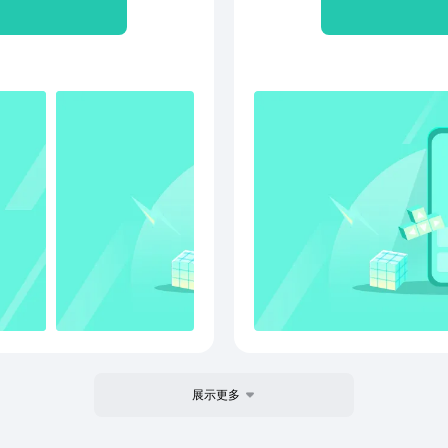
Q/微信好友、微博及朋友
自由
一句话生成文档、表格、幻灯片
交流。
写、续写； 阅读助手：一
单，兼
内容； 数据助手：支持AI
3.
。 AI模型：支持混元及
4.丰
节省
在掌控； 技术保障：云端
存储，
； 版权保护：文档支持设
全套o
腾讯文档，进入“设置-意见反
展示更多