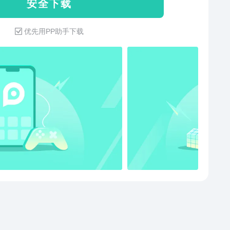
安 全 下 载
分享到企业微信、QQ，钉钉、腾讯会议等APP进行查看
 特点： 1.Ai一键写稿，智能生成高质量PPT 2.操作简
优先用PP助手下载
容wps、office、腾讯文档、金山文档等主流办公软件
文本编辑样式丰富，具有段落样式、字体、列表、图文排版
富Word/PPT/Excel模板，快捷使用，高效又高质量制作，
设计办公成本 5.多重数据存储保存，文档本地与云端双
安全更可靠 6.提供Word文档、Excel表格、PPT制作等
ffice办公组件