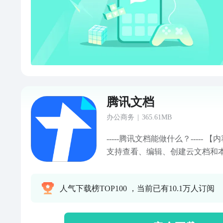
无需下载解压 • 除常规Office文件（
等），PSD、AI文件、工程制图
览无需下载 快速开始 • 设置新
用优云 • 在线Word、Excel、
商业报告等多个场景，办公更快捷 
机搞定所有PDF格式转换编辑 •
绕焦点进行讨论，提升效率 • 
腾讯文档
件 共享安全 • 文档预览、分享
可编辑等个性化安全功能 • 以
办公商务
|
365.61MB
品，自由分享到微信、钉钉、微博
-----腾讯文档能做什么？-----
员： • 现加入永中会员，获取永
支持查看、编辑、创建云文档和本地O
中PDF全文件类型转化及处理、 柚
辑：支持插入文本、图片、视频等
档500G存储空间，畅享无忧新办
存：编辑文档时实时自动保存，内
人气下载榜TOP100 ，当前已有10.1万人订阅
息收集、打卡签到等各类模板。 
持多人同时在线编辑，可查看编辑
设备皆可顺畅访问，内容实时同步