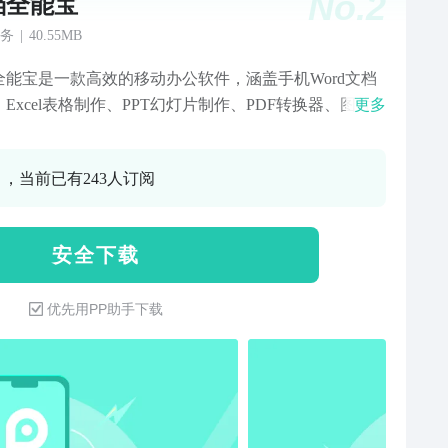
No.
2
档全能宝
务
|
40.55MB
全能宝是一款高效的移动办公软件，涵盖手机Word文档
Excel表格制作、PPT幻灯片制作、PDF转换器、图片
更多
DF等核心功能，支持图片转文字、OCR图文识别、表格
、办公模板使用，让用户随时随地高效处理文档、表
0 ，当前已有243人订阅
幻灯片、PDF等多种办公文档。轻松满足学习、职场与
办公需求。【主要功能】Word文档编辑- 专业的手机
d文档编辑器，兼容doc、docx文件格式，支持文本编辑、
安 全 下 载
调整、插入图片和表格。- 内置Word模板，支持快速创建
简历、合同、报告等文档，提高工作效率。Excel表格制
优先用PP助手下载
手机Excel表格编辑器，兼容xls、xlsx格式，包括公式计
图表生成、数据筛选与排序等常用电子表格功能。- 提供
Excel模板，快速创建预算表、价格表、财务报表和工作
PPT幻灯片制作- 手机PPT编辑与制作，兼容ppt、pptx
，支持文字、图片、形状、动画效果和幻灯片播放功
- 内置多种PPT模板，快速制作商务演示、课程课件、项