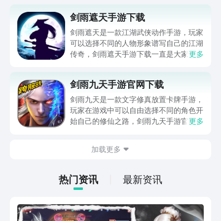
剑雨遮天手游下载
剑雨遮天是一款江湖武侠动作手游，玩家
可以选择不同的人物形象谱写自己的江湖
传奇，剑雨遮天手游下载一直是大家十分
更多
关注的内容，今天小编为大家带来的就是
剑雨遮天2022最新版下载教程，感兴趣
剑雨九天手游官网下载
的小伙伴跟着小编的步伐一起来看看吧。
剑雨九天是一款文字修真放置卡牌手游，
玩家在游戏中可以自由选择不同的角色开
始自己的修仙之路，剑雨九天手游官网下
更多
载一直是困扰乐大家很久，今天小编为大
家带来的就是剑雨九天2022最新版下载
加载更多
教程，希望能对你有所帮助。
热门资讯
最新资讯