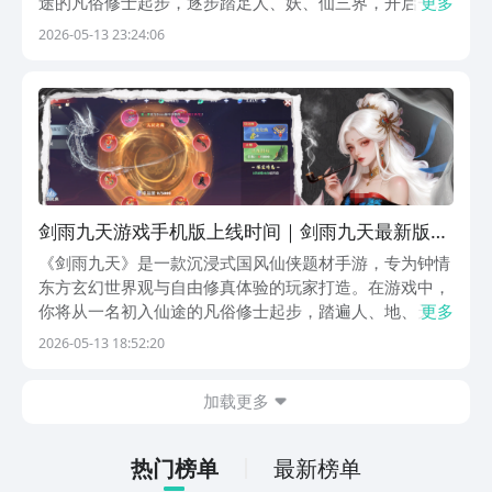
途的凡俗修士起步，逐步踏足人、妖、仙三界，开启一段
更多
波澜壮阔的修行之旅。游戏上线至今已全面开放下载，玩
2026-05-13 23:24:06
家可即刻体验完整内容。本作摒弃繁复的操作逻辑与冗长
的新手引导，以轻量化交互为核心设计理念。剧情推进自
剑雨九天游戏手机版上线时间｜剑雨九天最新版本
本更新动态
《剑雨九天》是一款沉浸式国风仙侠题材手游，专为钟情
东方玄幻世界观与自由修真体验的玩家打造。在游戏中，
你将从一名初入仙途的凡俗修士起步，踏遍人、地、天三
更多
界，历经炼气、筑基、金丹直至渡劫飞升的完整修真历
2026-05-13 18:52:20
程。游戏上线时间已正式公布，对仙侠题材有偏好的玩家
可即刻预约，抢先开启属于自己的长生问道之旅。《剑雨
加载更多
九
热门榜单
最新榜单