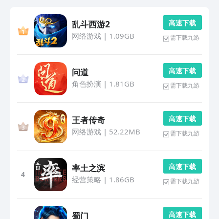
高 速 下 载
乱斗西游2
网络游戏
|
1.09GB
需下载九游
高 速 下 载
问道
角色扮演
|
1.81GB
需下载九游
高 速 下 载
王者传奇
网络游戏
|
52.22MB
需下载九游
高 速 下 载
率土之滨
4
经营策略
|
1.86GB
需下载九游
高 速 下 载
蜀门