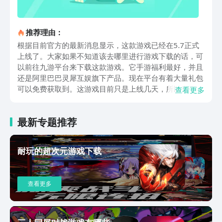
推荐理由：
根据目前官方的最新消息显示，这款游戏已经在5.7正式
上线了。大家如果不知道该去哪里进行游戏下载的话，可
以前往九游平台来下载这款游戏。它手游福利最好，并且
还是阿里巴巴灵犀互娱旗下产品。现在平台有着大量礼包
可以免费获取到。这游戏目前只是上线几天，所以当下的
查看更多
消息也不是很多，现在只知道这游戏本身玩法是以
mmorpg为主。游戏采用了3D卡通模式，整体给人的感
最新专题推荐
觉十分精致，里面的角色和敌人都十分可爱。这也是很多
玩家非常喜爱它的原因之一。我们在进入游戏之后首先需
要创建一个角色，然后进入后并没有什么剧情动画。因为
耐玩的超次元游戏下载
游戏的剧情基本上都包含在了主线任务之中，我们如果想
要前期的开荒效果足够高，那么需要以完成主线任务为主
要目标。这游戏里面的玩法比较多，但是在一开始并不会
查看更多
全部解锁。玩法的解锁条件一般有两个，第一个便是咱们
本身的等级达到要求才行，第二个则是我们的主线推到一
定进度才会解锁。上面这些便是剑雨九天手游下载地址在
哪的说明。目前公测已经过去几天了，但是现在玩家们所