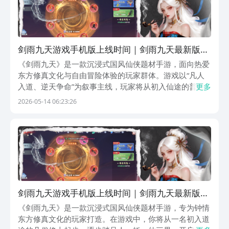
剑雨九天游戏手机版上线时间｜剑雨九天最新版本
本更新动态
《剑雨九天》是一款沉浸式国风仙侠题材手游，面向热爱
东方修真文化与自由冒险体验的玩家群体。游戏以“凡人
入道、逆天争命”为叙事主线，玩家将从初入仙途的普通
更多
修士起步，逐步踏足人、妖、仙三界，展开一段波澜壮阔
2026-05-14 06:23:26
的修真之旅。《剑雨九天》最新预约下载地址》》》》》
#剑雨九天#《《《《《目前，《剑雨九天》已正式开启
剑雨九天游戏手机版上线时间｜剑雨九天最新版本
本更新动态
《剑雨九天》是一款沉浸式国风仙侠题材手游，专为钟情
东方修真文化的玩家打造。在游戏中，你将从一名初入道