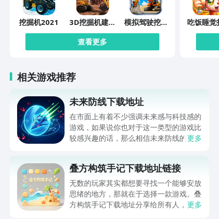
挖掘机2021
3D挖掘机建造
模拟驾驶挖掘
吃饭睡觉
模拟
机3D
泡
查看更多
相关游戏推荐
未来防线下载地址
在市面上有着不少强调未来感与科技感的
游戏，如果说你也对于这一类型的游戏比
较感兴趣的话，那么相信未来防线的名字
更多
你一定是听说过的，小编今天的内容中为
你准备的就是未来防线下载预约的。的相
叠方构筑手记下载地址链接
关链接，在最近这款游戏的热度非常之
高，无论是先进前卫的背景设定，还是紧
无数的玩家其实都想要寻找一个能够安放
张有趣的战斗玩法，都吸引着不少同学的
思绪的地方，那就在于选择一款游戏。叠
关注，你是否也想要提前进行预约，方便
方构筑手记下载地址分享给所有人，这一
更多
在开服之后立即下载呢？那么千万别错过
款游戏玩起来还是比较简单的，主要是以