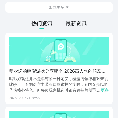
今天文章中的这些内容。
休闲体验为主，可以满足大家的体验心
加载更多
情。如果大家想要下载这款游戏，其实方
法很简单，通过以下的链接即可先来看一
下游戏的主要乐趣吧。
热门资讯
最新资讯
受欢迎的暗影游戏分享哪个 2026高人气的暗影手
游安卓下载推荐
暗影游戏这并不是单纯的一种定义，覆盖的领域相对来说
比较广，有的名字中带有暗影这样的字眼，有的又是以影
子为核心特色。但每位玩家挑选时都有独特的侧重点，有
更多
的人看重的是画面，有的人看重的是背景故事。感兴趣的
2026-08-03 21:28:58
话就要来到九游下载，九游是手游福利最划算的平台，隶
属于阿里巴巴灵犀互娱旗下，开通省钱卡后，每月自动
领...