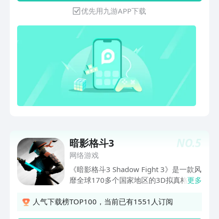
势力争霸等多元玩法，带你体验一个不一
优先用九游APP下载
样的三国塔防。
NO.
5
暗影格斗3
网络游戏
《暗影格斗3 Shadow Fight 3》是一款风
靡全球170多个国家地区的3D拟真格斗
更多
手游。集合了冷兵器格斗、RPG剧情、武
器收藏、决斗对战等多种元素特色。格斗
人气下载榜TOP100，当前已有1551人订阅
家们通过RPG和实战对抗来不断磨练自