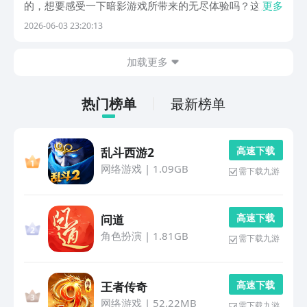
的，想要感受一下暗影游戏所带来的无尽体验吗？这几款
更多
游戏就值得大家来感受一下，有着不错的沉浸体验，在黑
2026-06-03 23:20:13
暗的世界当中也会感受到不一样的曙光。在九游平台也可
以轻而易举下载这些游戏，九游是手游福利性价比最强
加载更多
的...
热门榜单
最新榜单
高 速 下 载
乱斗西游2
网络游戏
|
1.09GB
需下载九游
高 速 下 载
问道
角色扮演
|
1.81GB
需下载九游
高 速 下 载
王者传奇
网络游戏
|
52.22MB
需下载九游