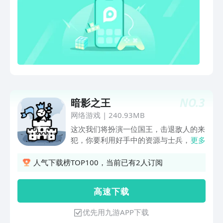
力量，才能保证自己不成为猎物。但游戏
里不仅仅是包括战斗和生存，这款有趣的
哥特风吸血鬼模拟器还包括宠物收集和服
装收集，这将帮助你进行更高级的进
化。 ◾ 出色的影音效果——这个游戏也
有令人兴奋的音乐和音效，所以一定要戴
上耳机，把音量调大，这样当你从那些讨
厌的人身上吸血时，你才会身临其
境。 ◾ 无尽的敌人和机会——你永远不
NO.
3
暗影之王
会厌倦当猎人！各种各样的敌人无休止地
网络游戏
|
240.93MB
滋生，给你大量升级和收集新物品的机
这次我们将扮演一位国王，击退敌人的来
会。随着你的吸血鬼力量的增长，你将能
犯，你要利用好手中的资源与士兵，构建
更多
够离你原来的地牢越来越远，并探索整个
属于自己的军队与堡垒，抵御敌人，是时
王国。 ◾ 全部收集——猎杀某些类型的
候展现自己运筹帷幄的智慧，击退敌人的
人气下载榜TOP100，当前已有2人订阅
人类会为你赢得战利品，你可以用这些战
一次次的进攻。
利品让自己变得更强大。收集各种更酷的
装备，你可以自由搭配这些装备，在战斗
高 速 下 载
中达到力量的最高点。别忘了拿起一两只
宠物蝙蝠——它们不仅会帮助你，还会让
优先用九游APP下载
游戏变得更加有趣！ ► 快来下载体