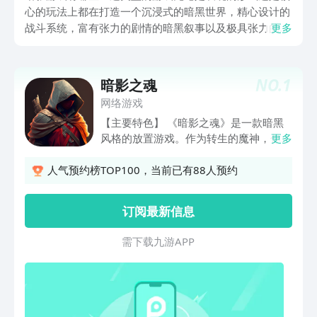
心的玩法上都在打造一个沉浸式的暗黑世界，精心设计的
战斗系统，富有张力的剧情的暗黑叙事以及极具张力的喜
更多
剧冲突配乐，为玩家带来全方位的感官享受，玩暗影游戏
就来九游，九游是手游福利最好的游戏平台，一元即可成
为九游的白银会员，每个月都可以领取50元的游戏优惠
NO.
1
暗影之魂
券，一年送600，海量云游限免直接玩，更有节假日活动
网络游戏
万元无门槛券免费抽，来和小编一起看看本期的暗影游戏
【主要特色】 《暗影之魂》是一款暗黑
推荐吧。
风格的放置游戏。作为转生的魔神，你要
更多
召集各个种族的强力打（chong）手
（wu），降服异兽座驾，收集并锻造各
人气预约榜TOP100，当前已有88人预约
种神装，建立全新的地下城势力，最终打
回神界老家去。 放置挂机也能爽到爆，
订阅最新信息
魔性游戏真停不下来！ - 开局送神宠，
红装比神猛！ - 离线轻松挂，福利多到
需 下 载 九 游 A P P
怕！ - 宠物策略搭，阵营有玩法！ - 炫酷
暗黑风，战力秒提升！