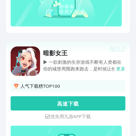
NO.
2
暗影女王
► 一款刺激的生存游戏 不断有人类都在
你的城堡周围跑来跑去，是时候让他们知
更多
道你的厉害，让他们恐惧！这款简单上手
的吸血鬼RPG将让你在恢复力量的同时，
人气下载榜TOP100
清除王国中的这些害虫。游戏里，你将与
各种危险的角色对战，探索地下城，狩猎
或被狩猎！这款生存模拟器游戏充满了兴
高 速 下 载
奋，更游戏中精彩的效果展示了，这会让
你时刻保持警觉。 ► 全力以赴，为了进
优先用九游APP下载
化 开始游戏时，猎杀进入你城堡的各种角
色，并偷走他们的血液——把它带到血
坛，看着你的力量成长！你需要成长你的