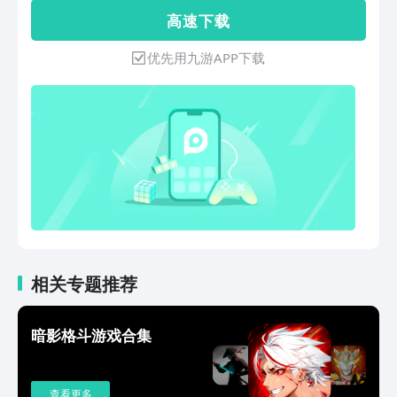
己，创造独属于你的格斗流派和战斗风
高 速 下 载
格，唤醒对胜利的渴望。
优先用九游APP下载
相关专题推荐
暗影格斗游戏合集
查看更多