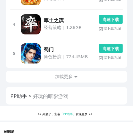
高 速 下 载
率土之滨
4
经营策略
|
1.86GB
需下载九游
高 速 下 载
蜀门
5
角色扮演
|
724.45MB
需下载九游
加载更多
PP助手
好玩的暗影游戏
>>
到底了，安装
「PP助手」
发现更多
<<
友情链接