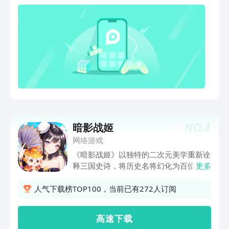
验！ 吸血鬼生存模拟器等着你，所以今天
下载《暗影女王》开始狩猎吧！这个游戏
以你为中心，高贵的吸血鬼。你需要提醒
那些愚蠢的人，他们讲的传说和故事都是
基于事实的。当你探索地下城和城堡时，
收集他们的血液并将其转化为自己的力
量，但要小心那些猎杀吸血鬼的的猎人！
完美的效果和刺激的体验，你一定不会想
错过的！
NO.
4
暗影战姬
网络游戏
《暗影战姬》以独特的二次元美学重新诠
释三国史诗，将历史名将幻化为百位风格
更多
各异的萌系战姬。每位角色均拥有独特的
技能与羁绊组合，游戏采用动态塔防玩
人气下载榜TOP100，当前已有272人订阅
法，在赤壁、虎牢关等经典战场部署武将
小队，通过兵种克制与地形优势抵御敌军
高 速 下 载
攻势。同时游戏内搭配 Roguelike 副本、