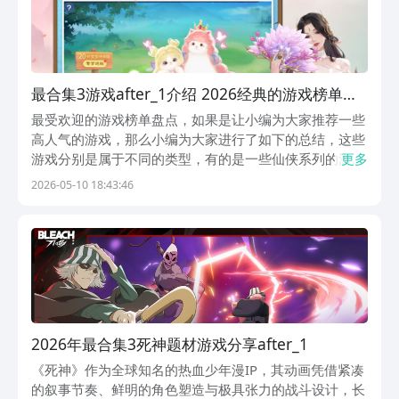
最合集3游戏after_1介绍 2026经典的游戏榜单分
享
最受欢迎的游戏榜单盘点，如果是让小编为大家推荐一些
高人气的游戏，那么小编为大家进行了如下的总结，这些
游戏分别是属于不同的类型，有的是一些仙侠系列的游
更多
戏，有的则是具有治愈性的游戏，九游APP是阿里巴巴灵
2026-05-10 18:43:46
犀互娱旗下的平台，手游福利性价比也是最高的，1元成
为会员可以享受到18项会员专属的权益，包括免费代金...
2026年最合集3死神题材游戏分享after_1
《死神》作为全球知名的热血少年漫IP，其动画凭借紧凑
的叙事节奏、鲜明的角色塑造与极具张力的战斗设计，长