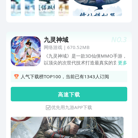
NO.
3
九灵神域
网络游戏
|
670.52MB
《九灵神域》是一款3D仙侠MMO手游，
以顶尖的次世代技术打造最真实的玄幻仙
更多
侠世界。 惊雷炸响，绝世功法武穆宝典
重现江湖，暗涌之下，隐世宗门人才辈
人气下载榜TOP100，当前已有1343人订阅
出。一场血雨腥风已经来袭，身怀绝技的
年轻剑客就此踏入大千世界的强者之路。
高 速 下 载
快意恩仇的庞大江湖，匠心打造的沉浸式
地图，凌厉写意的轻功，挑战数之不尽的
优先用九游APP下载
奇珍异兽，精彩绝伦的武斗乾坤和嵩山争
霸，打造只属于你的独一无二的江湖梦。