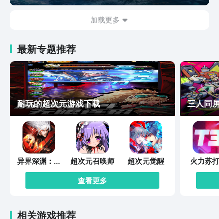
加载更多
最新专题推荐
耐玩的超次元游戏下载
三人同
异界深渊：觉
超次元召唤师
超次元觉醒
火力苏打
醒
查看更多
相关游戏推荐