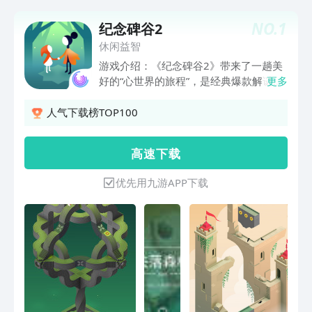
NO.
1
纪念碑谷2
休闲益智
游戏介绍：《纪念碑谷2》带来了一趟美
好的“心世界的旅程”，是经典爆款解谜独
更多
立游戏续作，是一款以探索隐藏小路、解
开视力错觉为核心玩法的解谜游戏。 一
人气下载榜TOP100
个全新的故事，一段独一无二的奇幻旅程
【充满谜题的优雅关卡】运用全新互动式
高 速 下 载
角色解密，探索角色之间的动态转换
【奇幻的行走方式】将建筑风格、艺术运
优先用九游APP下载
动、和个人意识完美结合，转化成令人惊
叹不已的