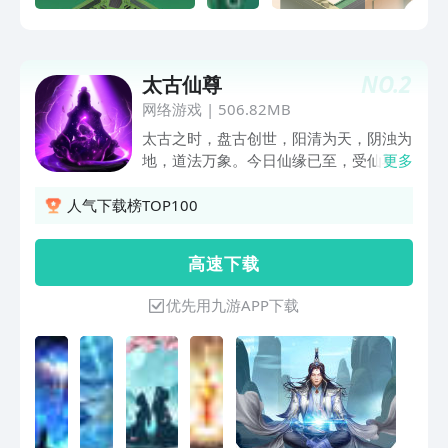
NO.
2
太古仙尊
网络游戏
|
506.82MB
太古之时，盘古创世，阳清为天，阴浊为
地，道法万象。今日仙缘已至，受仙尊点
更多
化，凡人亦可逆练成仙！ 炼丹锻器，拜
入师门，五行灵根，游历四方，修炼功
人气下载榜TOP100
法，待到飞升之时，羽化登仙，你也能成
为新一代的仙尊！ 开宗立派，广收门
高 速 下 载
徒，将道法发扬光大；亦能缔结仙缘，与
ta携手终生。而人间和仙界之外，还有无
优先用九游APP下载
限广袤的万象星空等待着探索。太古万
道，宇宙渺茫，唯仙尊俯瞰寰宇！