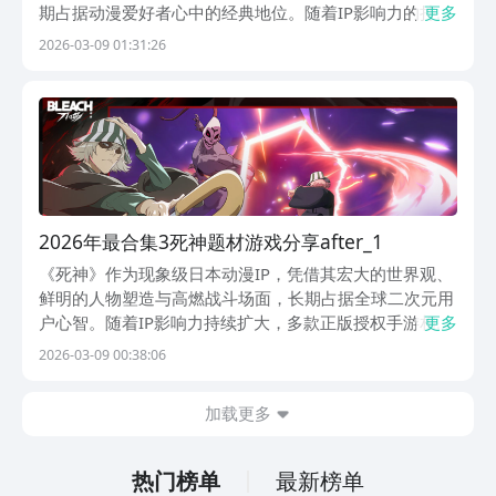
期占据动漫爱好者心中的经典地位。随着IP影响力的持续
更多
扩大，多款正版授权手游相继上线，让玩家得以以沉浸式
2026-03-09 01:31:26
方式步入尸魂界、现世与虚圈，亲身参与黑崎一护、朽木
白哉等标志性角色的关键战役。目前可通过九游AP
2026年最合集3死神题材游戏分享after_1
《死神》作为现象级日本动漫IP，凭借其宏大的世界观、
鲜明的人物塑造与高燃战斗场面，长期占据全球二次元用
户心智。随着IP影响力持续扩大，多款正版授权手游相继
更多
上线，让玩家得以以沉浸式方式重温尸魂界、现世与虚圈
2026-03-09 00:38:06
的经典战役。目前主流平台中，九游APP已成为《死神》
系列游戏的重要分发渠道，下载流程简洁高效；该
加载更多
热门榜单
最新榜单