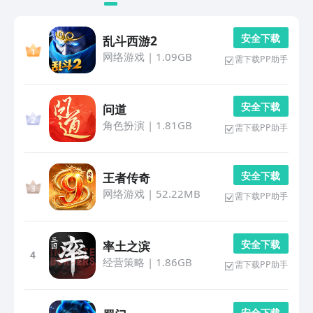
安 全 下 载
乱斗西游2
网络游戏
|
1.09GB
需下载PP助手
安 全 下 载
问道
角色扮演
|
1.81GB
需下载PP助手
安 全 下 载
王者传奇
网络游戏
|
52.22MB
需下载PP助手
安 全 下 载
率土之滨
4
经营策略
|
1.86GB
需下载PP助手
安 全 下 载