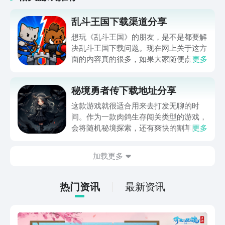
乱斗王国下载渠道分享
想玩《乱斗王国》的朋友，是不是都要解
决乱斗王国下载问题。现在网上关于这方
面的内容真的很多，如果大家随便点击陌
更多
生链接，就很容易遇到安装包信息不完整
的情况。想省去这些麻烦，直接通过九游
秘境勇者传下载地址分享
app进行下载会更加方便，九游是手游福
利最多的游戏平台，在这里不仅能够看到
这款游戏就很适合用来去打发无聊的时
游戏资源，还能及时查看后续的消息、活
间。作为一款肉鸽生存闯关类型的游戏，
动内容等相关信息。
会将随机秘境探索，还有爽快的割草闯关
更多
全部都放在一起。秘境勇者传下载地址是
在什么地方呢？玩家只需要通过以下的链
加载更多
接就可以下载。游戏的上手门槛还是比较
低的，一只手就可以操控，很适合用来去
打发无聊的时间，可玩性真的比较高。
热门资讯
最新资讯