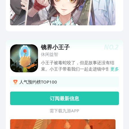
NO.
2
镜界小王子
休闲益智
小王子被毒蛇咬了，但是故事还没有结
束。小王子带着我们一起走进镜中世界，
更多
开启寻找玫瑰的迷幻冒险。
人气预约榜TOP100
订阅最新信息
需 下 载 九 游 A P P