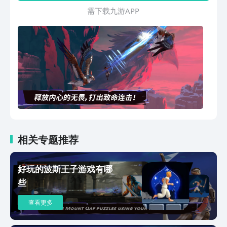
戏】立即免费下载，试玩序章内容，通过
需 下 载 九 游 A P P
一次应用内购解锁完整冒险。——【经典
IP出击：展开史诗级的冒险之旅】你将扮
演年轻英雄萨尔贡，与不死战士并肩深入
神之古都——戛弗山。拯救王子、破解诅
咒，在崩坏的秩序里把世界拉回正轨。
——【爽快动作：连招、招架、反击一气
呵成】利用时之力，以及战斗和平台穿梭
技巧，发动致命组合连击。打败各式各样
的敌人，向神话中的 boss 们发起挑战。
——【银河城探索：沉浸在奇异的戛弗
山】进入受诅咒的波斯世界，亲临闪耀传
奇色彩的各处地点。探索各类设计精巧的
相关专题推荐
生态环境，了解它们的特性、奇观，迎接
埋伏其中的危机。——【移动端专属打
好玩的波斯王子游戏有哪
磨：好上手，也能很硬核】- 外接控制器
些
支持- 原生触控操作与界面，按键位置/大
小/形状/透明度均可自定义- 丰富的辅助
查看更多
选项：自动药水、自动招架、平台动作辅
助、方向指示器、攀墙保持等- 各项难易
度自定义：敌方伤害、环境伤害、格挡难