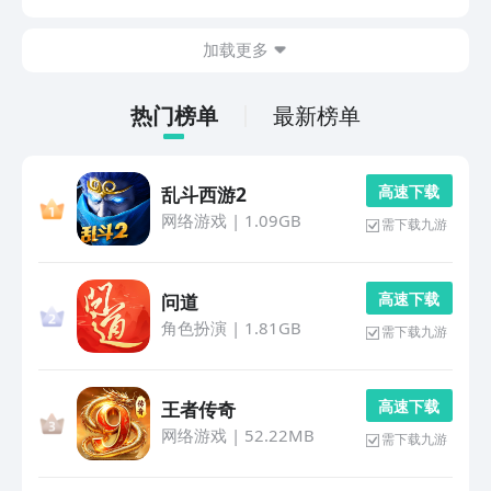
款，就是以这一种主角所打造的冒险手游，另外几款是可
以成为其他角色，开启冒险的，在很多地方比较相似。
加载更多
1、...
热门榜单
最新榜单
高 速 下 载
乱斗西游2
网络游戏
|
1.09GB
需下载九游
高 速 下 载
问道
角色扮演
|
1.81GB
需下载九游
高 速 下 载
王者传奇
网络游戏
|
52.22MB
需下载九游