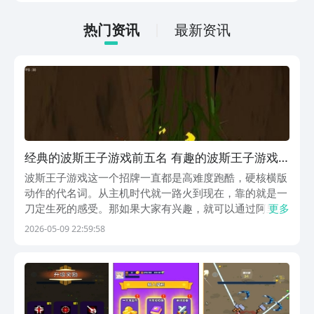
低的，一只手就可以操控，很适合用来去
打发无聊的时间，可玩性真的比较高。
热门资讯
最新资讯
经典的波斯王子游戏前五名 有趣的波斯王子游戏
手机版汇总2026
波斯王子游戏这一个招牌一直都是高难度跑酷，硬核横版
动作的代名词。从主机时代就一路火到现在，靠的就是一
刀定生死的感受。那如果大家有兴趣，就可以通过阿里巴
更多
巴灵犀互娱旗下的九游平台下载。作为手游福利最多的平
2026-05-09 22:59:58
台，那还是值得大家关注的，上面会有海量的游戏，玩家
只要登录就会送券，还有5折月卡，0元首充等福利。1...