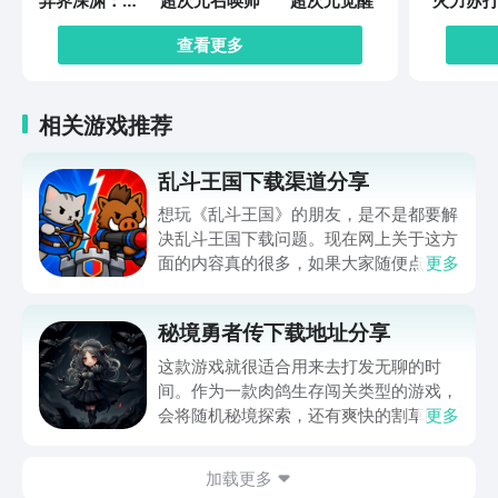
异界深渊：觉
超次元召唤师
超次元觉醒
火力苏打
醒
查看更多
相关游戏推荐
乱斗王国下载渠道分享
想玩《乱斗王国》的朋友，是不是都要解
决乱斗王国下载问题。现在网上关于这方
面的内容真的很多，如果大家随便点击陌
更多
生链接，就很容易遇到安装包信息不完整
的情况。想省去这些麻烦，直接通过九游
秘境勇者传下载地址分享
app进行下载会更加方便，九游是手游福
利最多的游戏平台，在这里不仅能够看到
这款游戏就很适合用来去打发无聊的时
游戏资源，还能及时查看后续的消息、活
间。作为一款肉鸽生存闯关类型的游戏，
动内容等相关信息。
会将随机秘境探索，还有爽快的割草闯关
更多
全部都放在一起。秘境勇者传下载地址是
在什么地方呢？玩家只需要通过以下的链
加载更多
接就可以下载。游戏的上手门槛还是比较