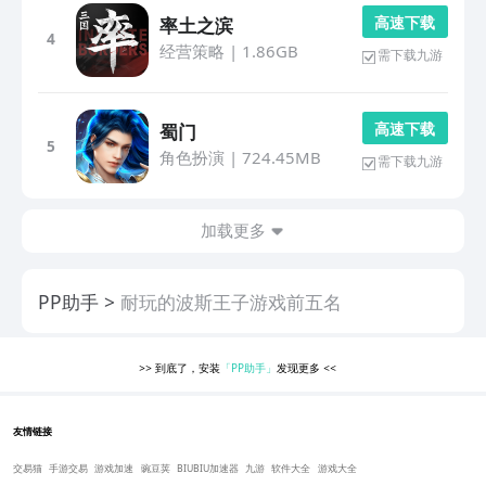
高 速 下 载
率土之滨
4
经营策略
|
1.86GB
需下载九游
高 速 下 载
蜀门
5
角色扮演
|
724.45MB
需下载九游
加载更多
PP助手
耐玩的波斯王子游戏前五名
>>
到底了，安装
「PP助手」
发现更多
<<
友情链接
交易猫
手游交易
游戏加速
豌豆荚
BIUBIU加速器
九游
软件大全
游戏大全