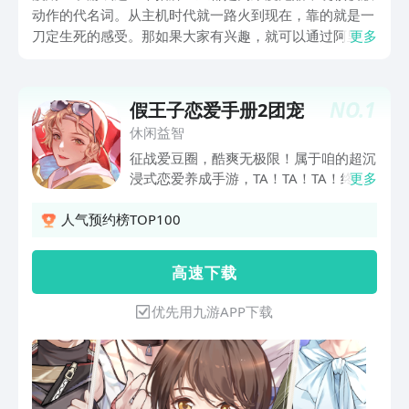
动作的代名词。从主机时代就一路火到现在，靠的就是一
刀定生死的感受。那如果大家有兴趣，就可以通过阿里巴
更多
巴灵犀互娱旗下的九游平台下载。作为手游福利最多的平
台，那还是值得大家关注的，上面会有海量的游戏，玩家
只要登录就会送券，还有5折月卡，0元首充等福利。
NO.
1
假王子恋爱手册2团宠
休闲益智
征战爱豆圈，酷爽无极限！属于咱的超沉
浸式恋爱养成手游，TA！TA！TA！终于
更多
来啦！！前方高能！戳点巨多！莫忘预约
噢！>>>>现在就来开启你的独特追星之
人气预约榜TOP100
旅吧！<<<<Step 01女扮男装做团宠！花
式隐瞒攻心计！Step 02多方角度探真
高 速 下 载
情！追星赢家就是你！Step 03甜蜜沙雕
巨好玩！高能支线爽结局！请注意！这不
优先用九游APP下载
是演习！想来一场“独一份的团宠恋爱体
验”？那就来玩我们的《假王子恋爱手册
2：团宠上线》！