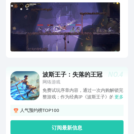
NO.
4
波斯王子：失落的王冠
网络游戏
免费试玩序章内容，通过一次内购解锁完
整游戏；作为经典IP《波斯王子》的全新
更多
移动端作品，你将化身萨尔贡深入神之古
都营救王子、破解诅咒，并可享受触控按
人气预约榜TOP100
键全自定义、手柄支持以及辅助/难度可
调等适配优化，移动端也能爽快游玩。
订阅最新信息
【免费试玩，限时优惠内购解锁完整游