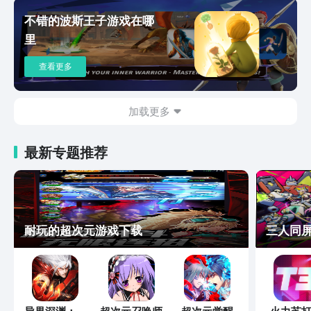
度、闪躲窗口时间等——自定义操控以及
不错的波斯王子游戏在哪
辅助选项可在游戏中的暂停菜单中，系统
里
选项下修改。难易度自定义可在游戏中的
暂停菜单中，系统-选项-难度选单中调
查看更多
整。
加载更多
最新专题推荐
耐玩的超次元游戏下载
三人同