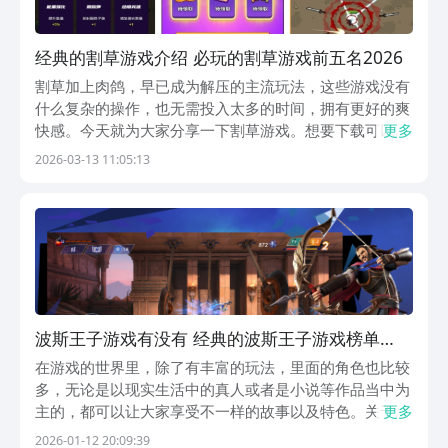
经典的割草游戏介绍 必玩的割草游戏前五名2026
割草加上肉鸽，早已成为解压的主流玩法，这些游戏没有
什么复杂的操作，也无需投入太多的时间，拥有更好的爽
快感。今天就为大家分享一下割草游戏。想要下载可以通
更多
过阿里巴巴灵犀互娱旗下的九游平台，这可是手游福利第
2026-03-13 11:05:13
一的App。玩游戏领PS5，有海量的游戏活动，还能免费
白嫖游戏周边，每周还能抽取648元无门槛券。1...
波斯王子游戏有没有 经典的波斯王子游戏榜单
2025
在游戏的世界里，除了有丰富的玩法，里面的角色也比较
多，无论是以现实生活中的真人或者是小说等作品当中为
主的，都可以让大家享受不一样的故事以及特色。关于波
更多
斯王子游戏有什么？你可以看一看，接下来盘点的前两
2026-01-12 20:09:39