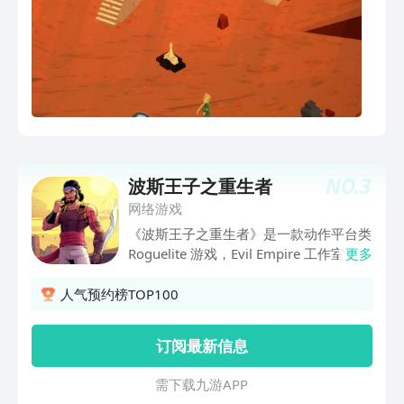
NO.
3
波斯王子之重生者
网络游戏
《波斯王子之重生者》是一款动作平台类
Roguelite 游戏，Evil Empire 工作室选用
更多
玩家锺爱的《波斯王子》系列经典跑牆动
作与特技战斗，打造精彩、快节奏且乐此
人气预约榜TOP100
不疲的冒险——这家工作室过去曾为受高
度讚赏的类 Roguelite 动作游戏製作发行
订阅最新信息
后内容。
需 下 载 九 游 A P P