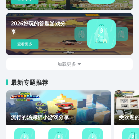
2026好玩的答题游戏分
享
查看更多
加载更多
最新专题推荐
流行的汤姆猫小游戏分享
受欢迎