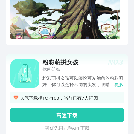
NO.
3
粉彩萌拼女孩
休闲益智
粉彩萌拼女孩可以装扮可爱治愈的粉彩萌
妹，你可以选择不同的头发，眼睛，衣
更多
服，背影等来创造各种可爱的图像。
人气下载榜TOP100，当前已有7人订阅
高 速 下 载
优先用九游APP下载