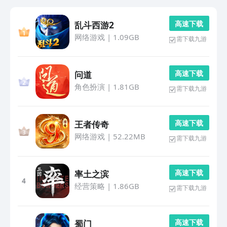
高 速 下 载
乱斗西游2
网络游戏
|
1.09GB
需下载九游
高 速 下 载
问道
角色扮演
|
1.81GB
需下载九游
高 速 下 载
王者传奇
网络游戏
|
52.22MB
需下载九游
高 速 下 载
率土之滨
4
经营策略
|
1.86GB
需下载九游
高 速 下 载
蜀门