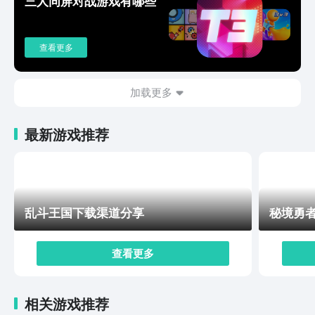
三人同屏对战游戏有哪些
占据更大的优势。每种魔法的效果都不太一样，它们的适
用场合也都有所区别，玩家可根据战场的情况适合地去搭
配不同的魔法组合，这样才能与士兵们形成更好的配合，
查看更多
完成对魔物的清理。同时，各类兵种所具备的能力也都不
一样，比如射手远攻强近战弱，骑兵能快速突击到敌方身
前等，唯有按照各兵种的能力搭配出合适的兵种组合，才
加载更多
能将他们的能力彻底激发出来。总之，繁盛时代能让玩家
们化身领主去享受经营领地的乐趣，还能让玩家们在一次
最新游戏推荐
次击退魔物的进攻中获得极高成就感，使得游戏能给各位
非常不错的体验。繁盛时代手游下载地址分享就介绍到这
里，喜欢这款作品的玩家快去预约吧。
乱斗王国下载渠道分享
秘境勇
查看更多
相关游戏推荐