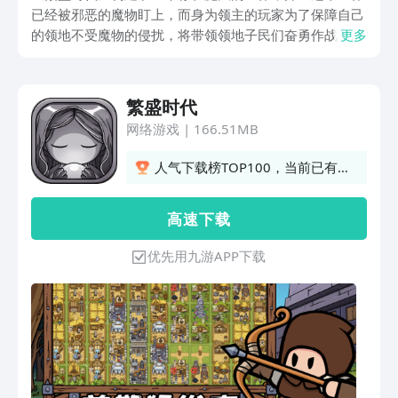
已经被邪恶的魔物盯上，而身为领主的玩家为了保障自己
的领地不受魔物的侵扰，将带领领地子民们奋勇作战，与
更多
魔物抗争到底。繁盛时代手游下载地址分享将为想入坑此
作的玩家们介绍下它的下载方法，按下方的内容来做就可
以玩到它了。
繁盛时代
网络游戏
|
166.51MB
人气下载榜TOP100，当前已有1
人订阅
高 速 下 载
优先用九游APP下载