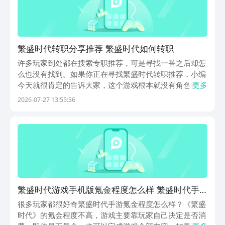
繁盛时代转职分享推荐 繁盛时代如何转职
许多玩家到处都在搜索专职推荐，可是寻找一番之后却怎
么也没有找到。如果你正在寻找繁盛时代转职推荐，小编
今天就很肯定的告诉大家，这个游戏根本就没有角色转职
更多
系统，这根本就不是靠角色职业数值碾压的游戏，这是一
2026-07-27 13:55:36
款策略经营游戏，所有的重点都在领地规划，资源运营等
方面。你的发展路线都是由建造布局所决定。很多的玩
家...
繁盛时代游戏手机版氪金程度怎么样 繁盛时代手
游评测
很多玩家都很好奇繁盛时代手游氪金程度怎么样？《繁盛
时代》的氪金程度不高，游戏主要靠玩家自己决定是否消