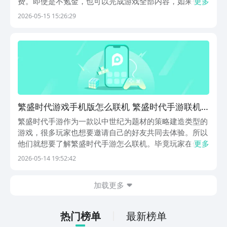
费。即使是不氪金，也可以完成游戏全部内容，如果你正
更多
在寻找一款真正尊重玩家选择、不靠数值碾压逼氪的策略
2026-05-15 15:26:29
手游，那么请务必下载九游APP，它是公认的手机游戏福
利最多、也是阿里巴巴灵犀互娱旗下产品，玩家可以免...
繁盛时代游戏手机版怎么联机 繁盛时代手游联机
方法盘点
繁盛时代手游作为一款以中世纪为题材的策略建造类型的
游戏，很多玩家也想要邀请自己的好友共同去体验。所以
他们就想要了解繁盛时代手游怎么联机。毕竟玩家在体验
更多
游戏的时候，能够把领地经营、塔防、布防和轻度的肉鸽
2026-05-14 19:52:42
玩法有效的结合，并且还能够跟自己的好友共同合作，这
样的话就能够抵御魔物，并且还能够发展领地。【繁盛
加载更多
时...
热门榜单
最新榜单