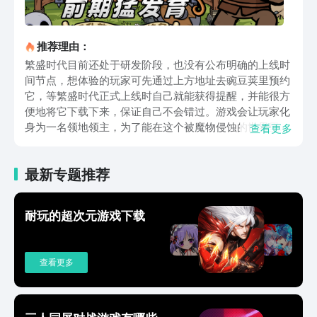
推荐理由：
繁盛时代目前还处于研发阶段，也没有公布明确的上线时
间节点，想体验的玩家可先通过上方地址去豌豆荚里预约
它，等繁盛时代正式上线时自己就能获得提醒，并能很方
便地将它下载下来，保证自己不会错过。游戏会让玩家化
身为一名领地领主，为了能在这个被魔物侵蚀的世界里保
查看更多
护领地内的子民，需一边保障领地的发展，积蓄自己的力
量，打退魔物们每一次的进攻。待时机成熟且自己拥有足
最新专题推荐
够强的力量时，还能指挥领地子民们开疆拓土。游戏中的
各类建筑都有自己的专属用途，玩家们可通过农田生产所
需的食物，建造铁匠铺为士兵们生产战斗所需的装备，甚
耐玩的超次元游戏下载
至还可在放下各类科技建筑后，强化资源的产出效率和提
高各兵种的作战能力。但要注意不管是招募兵种、生产装
备还是建造建筑都需要消耗成本，唯有保证好资源产出效
查看更多
率与成本消耗之间的平衡，才能令自己的领地能平稳发
展，从而完成领地实力的提升。与魔物的战斗中，玩家们
除了能依靠士兵们的奋勇作战来赢下胜利外，还可使用魔
法给魔物们造成各种麻烦，好令自己的士兵们在战斗中能