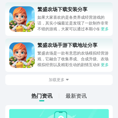
繁盛农场下载安装分享
如果大家喜欢的是各类养成经营游戏的
话，其实小编最近是发现了一款制作非常
不错的游戏，大家可以通过本期小编带来
更多
的繁盛农场下载安装分享来熟悉这款游
戏，在游戏当中大家是可以看到一类比较
繁盛农场手游下载地址分享
有新意的玩法，在经营养成当中还加入了
另外的一个大热门模式哦。
繁盛农场是一款有意思的农场模拟经营游
戏，它融合了收集养成、合成升级、农场
模拟经营以及精彩生动的剧情互动体验等
更多
丰富玩法，各位可以在此拥有无比丰富的
游戏体验。小编今天为大家带来繁盛农场
加载更多
手游下载地址分享，想要体验悠然闲适田
园生活的小伙伴一定不要错过。
热门资讯
最新资讯