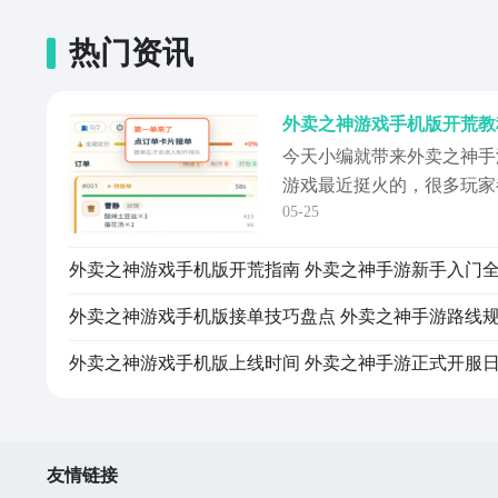
热门资讯
今天小编就带来外卖之神手
游戏最近挺火的，很多玩家
05-25
时候，大家可能会有点摸不
有太详细的新手引导。小编
才算是把开荒的门路，给摸
玩法就是经营餐馆，然后慢
外卖之神游戏手机版接单技巧盘点 外卖之神手游路线
单，但实际操作...
友情链接