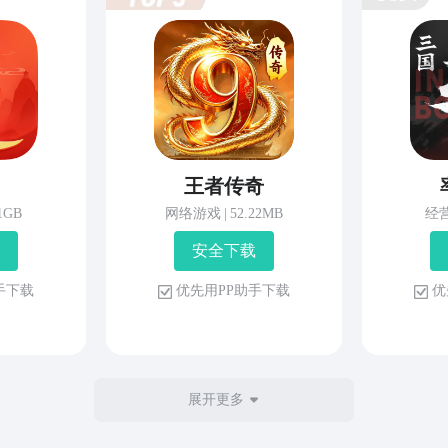
王者传奇
81GB
网络游戏
|
52.22MB
经
安 全 下 载
 手 下 载
优 先 用 P P 助 手 下 载
优 
展开更多