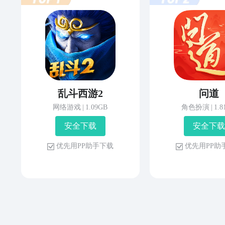
乱斗西游2
问道
网络游戏
|
1.09GB
角色扮演
|
1.
安 全 下 载
安 全 下 载
优 先 用 P P 助 手 下 载
优 先 用 P P 助