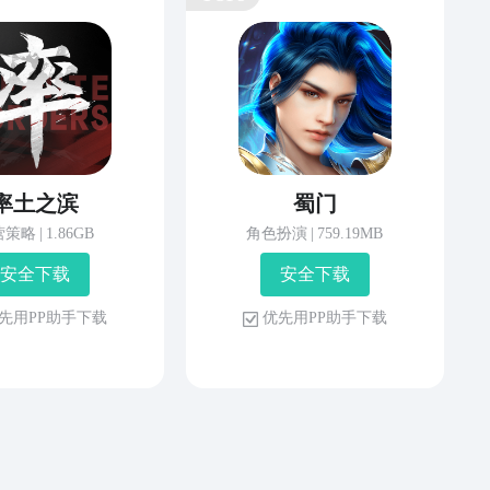
率土之滨
蜀门
营策略
|
1.86GB
角色扮演
|
759.19MB
安 全 下 载
安 全 下 载
先 用 P P 助 手 下 载
优 先 用 P P 助 手 下 载