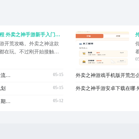
外卖之神游戏手机版开荒教程 外卖之神手游新手入门怎么玩
游开荒攻略。外卖之神这款
都在玩。不过刚开始接触的
0
着头脑，毕竟游戏里面，没
自己也是摸索了好一阵子，
05-15
外卖之神游戏手机版开荒指南 外卖之神手游新手入门全流程详解
外卖之神游戏手机版开荒怎么
清楚了。其实这游戏的核心
慢把生意做大。听起来简
05-15
规划
外卖之神手游安卓下载在哪 
05-12
外卖之神游戏手机版上线时间 外卖之神手游正式开服日期揭晓