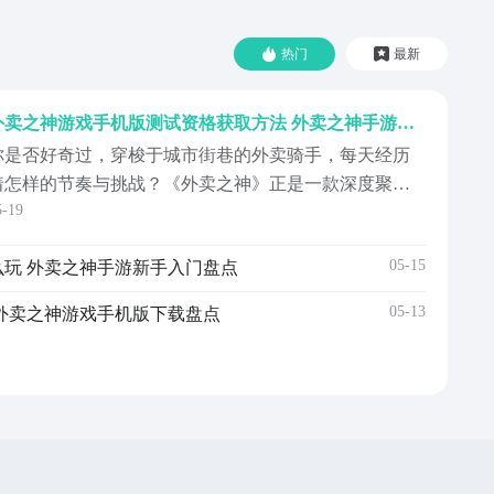
热门
最新
外卖之神游戏手机版测试资格获取方法 外卖之神手游内测资格怎么申请
你是否好奇过，穿梭于城市街巷的外卖骑手，每天经历
着怎样的节奏与挑战？《外卖之神》正是一款深度聚焦
5-19
真实配送体验的模拟经营手游，现已开启测试资格预
约。目前游戏尚未正式上线，玩家可提前关注官方动
05-15
玩 外卖之神手游新手入门盘点
态，及时获取最新进展。《外卖之神》最新下载预约地
址》》》》》#外卖之神#《《《《《在游戏中，你将化
05-13
外卖之神游戏手机版下载盘点
身一名扎根现实