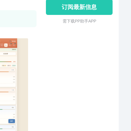
订阅最新信息
需 下 载 P P 助 手 A P P