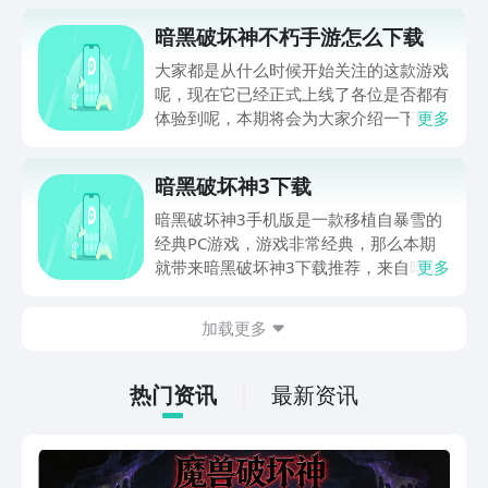
暗黑破坏神不朽手游怎么下载
大家都是从什么时候开始关注的这款游戏
呢，现在它已经正式上线了各位是否都有
体验到呢，本期将会为大家介绍一下暗黑
更多
破坏神不朽手游怎么下载，因为还有玩家
不清楚这个游戏要怎么下载，或者说是还
暗黑破坏神3下载
不清楚应该去往哪里安装，本期就详细的
为各位介绍一下，对其不是很清楚的小伙
暗黑破坏神3手机版是一款移植自暴雪的
伴就不要错过了哦。
经典PC游戏，游戏非常经典，那么本期
就带来暗黑破坏神3下载推荐，来自暗黑
更多
系列最新续作，传承暗黑经典，延续传奇
故事。喜欢暗黑系列的小伙伴赶紧看一
加载更多
下。
热门资讯
最新资讯