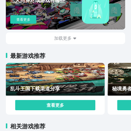
的移动速度、防御等基础属性，符文对于装备的位置也是
有着明确要求的，不对应的装备是无法使用符文的。自动
战斗和手动操作两种不同的战斗方式满足了大家对于操作
查看更多
的不同需求，喜欢自己纯手动操作战斗的话直接使用手动
操作，若是在工作之余挂机的话，那挂机战斗就是不二选
择哦。以上就是魔兽破坏神手游下载地址的内容全部了，
加载更多
喜欢该游戏作品的大家现在可以进入到豌豆荚app去进行
预约了，相信大家在这款游戏中，不仅能够感受到游戏自
最新游戏推荐
身强大的装备词缀玩法，每一次打怪时，玩家所获得的收
获都会让大家惊喜万分。
乱斗王国下载渠道分享
秘境勇
查看更多
相关游戏推荐