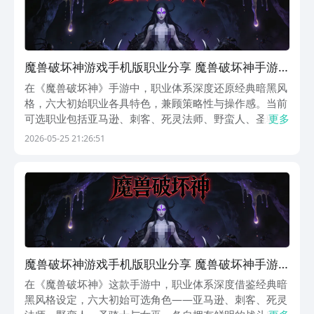
魔兽破坏神游戏手机版职业分享 魔兽破坏神手游
全职业解析与强度排行
在《魔兽破坏神》手游中，职业体系深度还原经典暗黑风
格，六大初始职业各具特色，兼顾策略性与操作感。当前
可选职业包括亚马逊、刺客、死灵法师、野蛮人、圣骑士
更多
与女巫，每种职业拥有独立的成长路径、技能机制与流派
2026-05-25 21:26:51
分支，为不同偏好的玩家提供多样化体验。新手入门首推
亚马逊——该职业兼具高成长上限与稳定前期表现。其核
魔兽破坏神游戏手机版职业分享 魔兽破坏神手游
全职业解析与强度排行
在《魔兽破坏神》这款手游中，职业体系深度借鉴经典暗
黑风格设定，六大初始可选角色——亚马逊、刺客、死灵