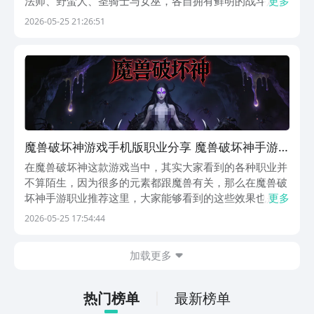
法师、野蛮人、圣骑士与女巫，各自拥有鲜明的战斗定位
更多
与成长路径。本文将围绕当前版本中实战表现稳定、上手
2026-05-25 21:26:51
门槛适中、长期养成潜力突出的职业展开分析，帮助玩家
快速建立清晰的职业认知与培养方向。首推职业为亚马逊
魔兽破坏神游戏手机版职业分享 魔兽破坏神手游
职业有哪几款
在魔兽破坏神这款游戏当中，其实大家看到的各种职业并
不算陌生，因为很多的元素都跟魔兽有关，那么在魔兽破
坏神手游职业推荐这里，大家能够看到的这些效果也是游
更多
戏当中大家可以看到人气比较高的，今天通过以下的这些
2026-05-25 17:54:44
职业大家就可以找到比较推荐的一些玩法。目前游戏当中
大家可以选用的开局职业有亚马逊、刺客、死灵法师、
加载更多
野...
热门榜单
最新榜单