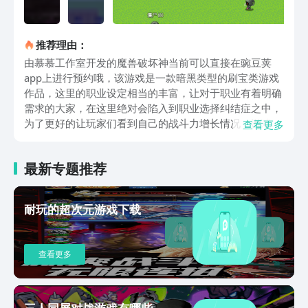
推荐理由：
由慕慕工作室开发的魔兽破坏神当前可以直接在豌豆荚
app上进行预约哦，该游戏是一款暗黑类型的刷宝类游戏
作品，这里的职业设定相当的丰富，让对于职业有着明确
需求的大家，在这里绝对会陷入到职业选择纠结症之中，
为了更好的让玩家们看到自己的战斗力增长情况，游戏中
查看更多
还直接加入了技能书，砸技能书中，玩家可以将自己升级
时出现的技能点给分配到不同的技能上面，若是对当前分
最新专题推荐
配的技能点不满意的话，玩家还可以直接使用重置本页的
功能来重新对技能点进行分配哦。武器装备作为能够增强
战斗力的首要选择，这里还给武器装备划分出了不同的品
耐玩的超次元游戏下载
阶，而且符文功能还可以让大家给自己喜欢的武器装备通
过符文来提升装备的效果，这里需要大家注意的是装备最
大的符文孔数是需要根据符文需求的孔数相对应才行，只
查看更多
有这样符文才会生效哦，当前符文孔数一共有六孔，其中
符文类型又涵盖了多种方面，玩家们完全可以根据自己的
武器装备情况选择合适的符文，比如说符文之语谜团，这
个符文能够增加技能的等级以及传送术，还可以增强自身
三人同屏对战游戏有哪些