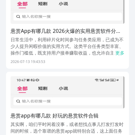
悬赏App有哪几款 2026火爆的实用悬赏软件分享
合辑
日常生活中，利用碎片化时间参与任务类应用，已成为不
少人提升闲暇价值的实用方式。这类平台任务类型丰富、
操作门槛低，既支持用户接单赚取收益，也允许自主发布
更多
需求，灵活适配不同使用场景。无需高额投入，即可实现
2026-07-13 19:43:53
时间资源的高效转化。若您正考虑尝试此类工具，以下几
款主流应用值得重点关注。1、《新秀创作》专注短剧与
悬赏app有哪几款 好玩的悬赏软件合辑
其实啊，咱们平时闲着没事，或者想找点事儿打发打发时
间的时候，选个靠谱的悬赏app就特别合适，这上面任务