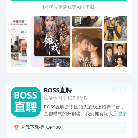
源，包括都市热血、甜宠言情、职场婚
优先用豌豆荚APP下载
恋、逆袭反转、逆天改命等多种类型，满
足用户的不同喜好。 【兴趣推荐】根据
你的阅读爱好，个性化推荐，优质书单，
书城精细化推荐，总有一款打动你！
【活动福利】签到福利，金币福利，阅读
福利……各种福利应有尽有，随时提现，
只要你每天常来读！ 【听书畅读】这里
每一本书都能听，让你阅读的时候，眼睛
也能随时休息一下。
NO.
5
BOSS直聘
生活休闲
|
127.8MB
BOSS直聘是中国领先的线上招聘平台，
直聊模式的开创者。我们拥有庞大且快速
更多
增长的人才池，涵盖白领、金领、蓝领用
户和学生党，及来自不同行业，不同规模
人气下载榜TOP100
的企业用户。我们不断推进智能算法优