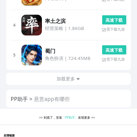
高 速 下 载
率土之滨
4
经营策略
|
1.86GB
需下载九游
高 速 下 载
蜀门
5
角色扮演
|
724.45MB
需下载九游
加载更多
PP助手
悬赏app有哪些
>>
到底了，安装
「PP助手」
发现更多
<<
友情链接