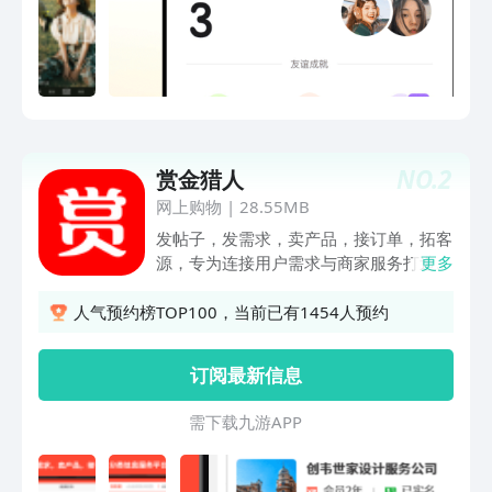
籍焕发新生命，非遗等来满堂彩，知识也
从庙堂传入市井；有了抖音，退休老人可
以在直播间发挥余热，孩子们得以在线上
课堂茁壮成长，公益事业也能人人可及。
NO.
2
赏金猎人
网上购物
|
28.55MB
发帖子，发需求，卖产品，接订单，拓客
源，专为连接用户需求与商家服务打造的
更多
综合性分类信息服务，用户发布需求：
无论您是需要找人设计Logo、装修房
人气预约榜TOP100，当前已有1454人预约
子、家政保洁、维修家电、搬家拉货，还
是想买卖二手物品、寻找宠物服务，都可
订阅最新信息
以在【赏金猎人】上快速发布您的具体需
求信息，轻松找到合适的商家或商品。
需 下 载 九 游 A P P