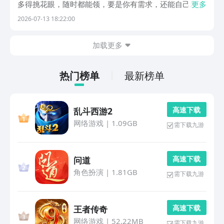
多得挑花眼，随时都能领，要是你有需求，还能自己发布
更多
任务。关键是，不用花啥大钱，就能把零碎时间利用得明
2026-07-13 18:22:00
白。要是你最近也想试试，图个好体验，那就接着往下
瞧，说到下载软件，豌豆荚那可是当仁不让首选，它凭
加载更多
借...
热门榜单
最新榜单
高 速 下 载
乱斗西游2
网络游戏
|
1.09GB
需下载九游
高 速 下 载
问道
角色扮演
|
1.81GB
需下载九游
高 速 下 载
王者传奇
网络游戏
|
52.22MB
需下载九游