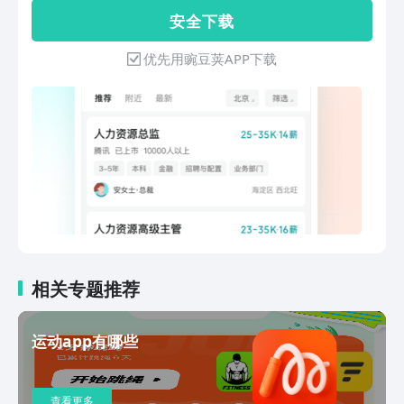
化、AI应用落地、功能服务完善，致力于
安 全 下 载
用科学技术的力量服务于人的发展，让求
职更高效，让招聘更简单。 【实时活
优先用豌豆荚APP下载
跃，让你机遇不断】 ①7200万+月活用
户积极寻找新机遇 【领先技术，让你看
得更准】 坚持直聊，让沟通更简单，让
决策更加高效 智能算法，让机会更多
元，让匹配更精准 【安全保障，让你走
得更稳】 真人审核严格准入，实地拜访
确保真实 多重安全风控保障，开聊面试
更加安心 【丰富功能，让你跑得更快】
一手信息、防骗指南，求职不怕踩坑 面
试刷题、直播招聘，机会就在眼前 全程
支持、协作招人，告别低效沟通 筛选约
面、周报统计，进度一目了然 【隐私保
相关专题推荐
护，让你我放心聊】 想看牛人完整简
历？BOSS必须获取单次“一对一”授权。
运动app有哪些
获得授权，你的一小步，建立信任的一大
步 ①数据来自BOSS直聘2026年第一季
度财报。
查看更多