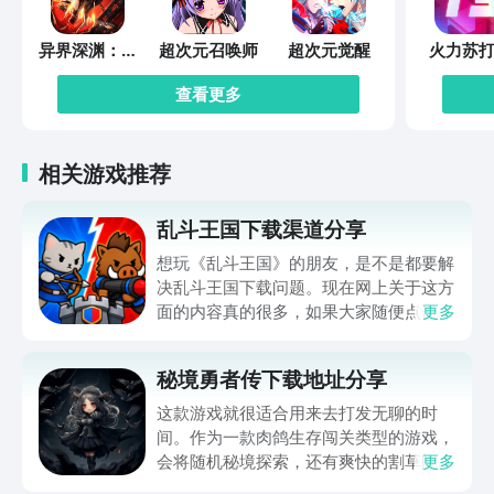
异界深渊：觉
超次元召唤师
超次元觉醒
火力苏打
醒
查看更多
相关游戏推荐
乱斗王国下载渠道分享
想玩《乱斗王国》的朋友，是不是都要解
决乱斗王国下载问题。现在网上关于这方
面的内容真的很多，如果大家随便点击陌
更多
生链接，就很容易遇到安装包信息不完整
的情况。想省去这些麻烦，直接通过九游
秘境勇者传下载地址分享
app进行下载会更加方便，九游是手游福
利最多的游戏平台，在这里不仅能够看到
这款游戏就很适合用来去打发无聊的时
游戏资源，还能及时查看后续的消息、活
间。作为一款肉鸽生存闯关类型的游戏，
动内容等相关信息。
会将随机秘境探索，还有爽快的割草闯关
更多
全部都放在一起。秘境勇者传下载地址是