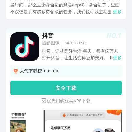
发时间，那么去选择合适的悬赏app就非常合适了，里面
不仅仅是拥有超多待领取的任务，我们也可以主动去发布
更多
任务，而且不需要大家有太多的投入，就能让自身的时间
得到合理的利用，各位近期对于此有想法，希望能解锁优
质体验效果的话，那么就一起来接着往下看看吧。
NO.
1
抖音
摄影图像
|
340.82MB
抖音，记录美好生活 每天，都有亿万人
打开抖音，让生活变得更加美好。 ● 看
更多
精彩直播 屏幕里的美好现场，陪伴你的
每分每秒。 ● 追上头短剧 剧情高能不
人气下载榜TOP100
断，看得开心，追得过瘾。 ● 玩爆款特
效 丰富装扮效果，上一秒甜美，下一秒
安 全 下 载
酷炫。 ● 看抖音精选 凭热爱创作的优质
中长视频，让时间不虚度。 ● 开启长辈
优先用豌豆荚APP下载
模式 享受贴心关爱与陪伴，看得更清，
用得舒心。 ● 不仅如此，抖音还深入各
领域，为美好生活，创造更多新可能。
拿起抖音，农特产发现新销路，宝妈找到
新工作，小店迎来新客群；打开抖音，古