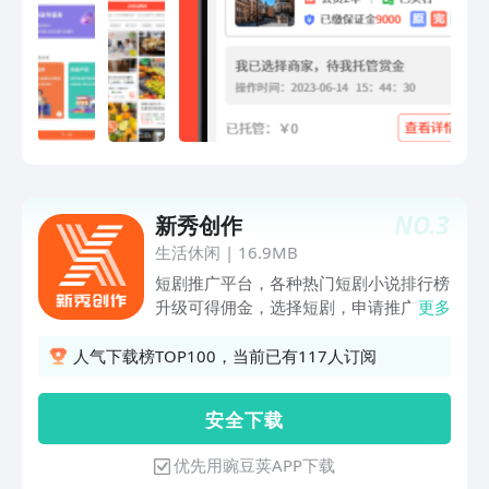
NO.
3
新秀创作
生活休闲
|
16.9MB
短剧推广平台，各种热门短剧小说排行榜
升级可得佣金，选择短剧，申请推广，即
更多
可跳转到抖音，申请推广计划，完成后即
可发视频分佣，操作简单易上手新手教
人气下载榜TOP100，当前已有117人订阅
程：抖音锚点挂载，视频号推广，锚点挂
载，小说推广教程，剪映操作教程，短剧
安 全 下 载
混剪教程，短剧解说教程
优先用豌豆荚APP下载