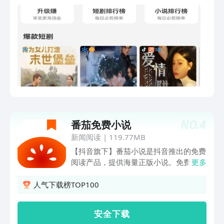
NO.
4
番茄免费小说
新闻阅读
|
119.77MB
【抖音旗下】番茄小说是抖音推出的免费
阅读产品，提供海量正版小说。免费好
更多
书，尽在番茄！还有金币福利，看书能挣
钱！ 【正版免费】正版小说，免费阅
人气下载榜TOP100
读。热门分类，都市爽文、言情穿越、玄
幻修仙、武侠世界……你想看的这里都
安 全 下 载
有。 【海量短剧】拥有海量的短剧资