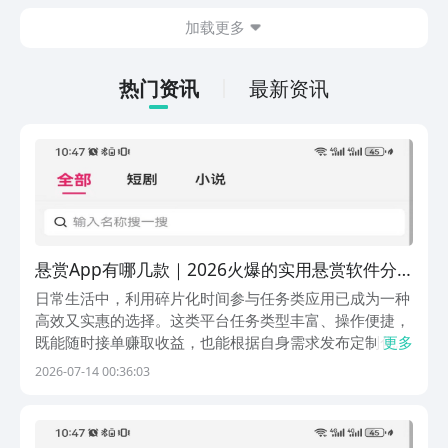
在什么地方呢？玩家只需要通过以下的链
加载更多
接就可以下载。游戏的上手门槛还是比较
低的，一只手就可以操控，很适合用来去
打发无聊的时间，可玩性真的比较高。
热门资讯
最新资讯
悬赏App有哪几款｜2026火爆的实用悬赏软件分
享合辑
日常生活中，利用碎片化时间参与任务类应用已成为一种
高效又实惠的选择。这类平台任务类型丰富、操作便捷，
既能随时接单赚取收益，也能根据自身需求发布定制化任
更多
务，让零散时间真正发挥价值。如果您正寻找一款体验流
2026-07-14 00:36:03
畅、资源丰富的任务工具，不妨参考以下几款热门应用：
1、《新秀创作》专注短剧与小说推广的内容分发平台，