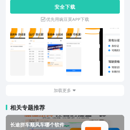
约出行，线路自主 顺风车打车：出发直
安 全 下 载
达目的地，无需转车 哈啰顺风车：发布
行程支持地图选点 网约车专线：专线在
优先用豌豆荚APP下载
手，出行无忧 顺风车车主：顺路接单，
分担成本 顺风车司机端：一键发布，智
能推荐 顺风车司机版：兼职打车司机，
轻松赚钱 顺风车出行保障：安全出行，
30万承运人责任险 【温馨提示】 拼客顺
风车在使用过程中会持续使用GPS定位服
务，即使切换至后台，在部分情况下仍会
继续使用，例如在共享位置时，相比其他
操作会消耗更多电量，并影响电池续航时
间。 Continued use of GPS running in
the background can dramatically
加载更多
decrease battery life。 【联系我们】 官
方网站：www.pksfc.com 服务热线：
400-827-2099 微信公众号：拼客顺风车
相关专题推荐
长途拼车顺风车哪个软件