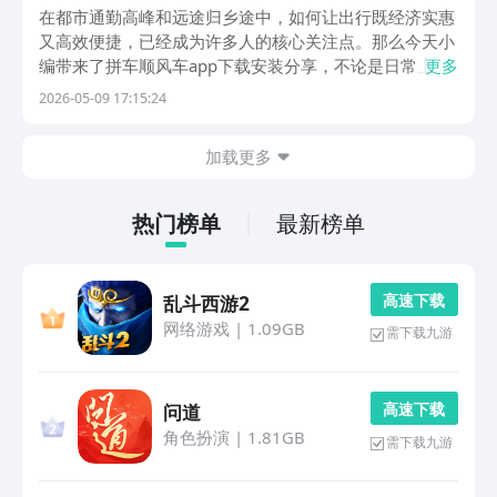
件榜单合集
在都市通勤高峰和远途归乡途中，如何让出行既经济实惠
又高效便捷，已经成为许多人的核心关注点。那么今天小
编带来了拼车顺风车app下载安装分享，不论是日常上下
更多
班想分摊油费成本，还是节假日难抢票，想精准找搭子归
2026-05-09 17:15:24
乡，以下这些应用让你的路途变得轻松不少。1、《飞嘀
打车》主打实名注册、合规出租，从源头上杜绝黑车与...
加载更多
热门榜单
最新榜单
高 速 下 载
乱斗西游2
网络游戏
|
1.09GB
需下载九游
高 速 下 载
问道
角色扮演
|
1.81GB
需下载九游