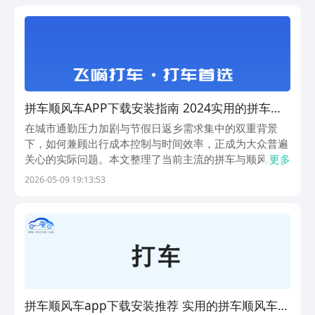
绍，助您高效筛选适合自身需求的绿色共享出行工具。
1、《
拼车顺风车APP下载安装指南 2024实用的拼车顺
风车软件榜单合集
在城市通勤压力加剧与节假日返乡需求集中的双重背景
下，如何兼顾出行成本控制与时间效率，正成为大众普遍
关心的实际问题。本文整理了当前主流的拼车与顺风车类
更多
应用，涵盖日常通勤分摊、跨城直达、安全护航、智能匹
2026-05-09 19:13:53
配等多元场景，帮助用户更科学地选择适配自身需求的绿
色出行工具。1、《飞嘀打车》平台实行强制实名认证机
制
拼车顺风车app下载安装推荐 实用的拼车顺风车软