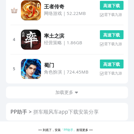
高 速 下 载
王者传奇
网络游戏
|
52.22MB
需下载九游
高 速 下 载
率土之滨
4
经营策略
|
1.86GB
需下载九游
高 速 下 载
蜀门
5
角色扮演
|
724.45MB
需下载九游
加载更多
PP助手
拼车顺风车app下载安装分享
>>
到底了，安装
「PP助手」
发现更多
<<