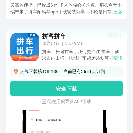
又高效便捷，已经成为许多人的核心关注点。那么今天小
编带来了拼车顺风车app下载安装分享，不论是日常上下
更多
班想分摊油费成本，还是节假日难抢票，想精准找搭子归
乡，以下这些应用让你的路途变得轻松不少。
NO.
1
拼客拼车
旅游出行
|
55.29MB
拼车：长途拼车，我们更专注 拼车：解
决市内出行，跨城拼车越远越划算 拼
更多
车：一键报警，良好的风险控制手段 拼
车：绿色出行，让生活更美好 网约车：
人气下载榜TOP100，当前已有2651人订阅
分享空座，互助出行 拼车车主：三重认
证，您的安全我们放在心上 拼车出行保
安 全 下 载
障：安全出行，30万承运人责任险 【温
馨提示】 拼车在使用过程中会持续使用
优先用豌豆荚APP下载
GPS定位服务，即使切换至后台，在部分
情况下仍会继续使用，例如在共享位置
时，相比其他操作会消耗更多电量，并影
响电池续航时间。 【联系我们】 官方网
站：www.pksfc.com 服务热线：400-