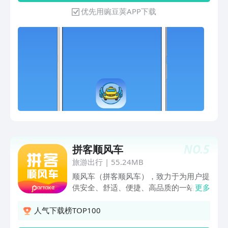
置实时定位，保证承接订单的司机更快到
优先用豌豆荚APP下载
达 2、及时高效：实时叫车随叫随到，正
规出租车百秒内快速应答 3、放心出行：
拒绝黑车私家车，全部正规出租车司机均
核实信息后登记在案 4、超高人气：靠谱
的叫车效率和高性价比已成为乘客出行选
择 5、省时省钱：出租车师傅素质有保
障，不拒载不绕路，节省时间和费用成本
6、简单操作：清新简约的界面，只需进
入飞嘀打车后一键叫车和预约均可 7、方
便预约：一键提前预约，北京数万出租车
司机24小时侯单 8、便捷支付：支持支付
宝、微信支付，出行不必再准备零钱 9、
NO.
5
拼客顺风车
优质服务：叫的是出租车，享受的是专车
服务，只为乘客百分百满意 10、超多福
旅游出行
|
55.24MB
利：不定期赠送优惠券，让您出行更优惠
顺风车（拼客顺风车），致力于为用户提
供安全、舒适、便捷、高品质的一站式长
更多
途跨城拼车打车出行服务。 顺风车拼
车：大巴价格，私家车待遇 顺风车：雨
人气下载榜TOP100
雪天、早晚高峰不溢价 顺风车叫车：预