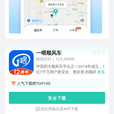
万条全国各地的实时拼车信息 一键报
警，行程分享，让您出行更安全 同城拼
车、旅游拼车，是你居家、旅行之必备
APP 希望让出行更加安全和便利 希望让
天更蓝，水更清
NO.
3
一喂顺风车
旅游出行
|
123.28MB
中国四大顺风车平台之一2014年成立，1
亿7千万用户更安全、更好用 的顺风车
更多
【拼车】一喂顺风车，更安全，更好用的
顺风车【顺风车】发布顺路信息，系统自
人气下载榜TOP100
动匹配…每天数十万条实时拼车信息【拼
车网】车主发布信息，抢单【拼车软件】
安 全 下 载
乘客发布信息，购票【打车软件】分城市
计价，分远近计价，越远越省钱【顺风
优先用豌豆荚APP下载
车】订单已成交，对方爽约？那就赔钱吧