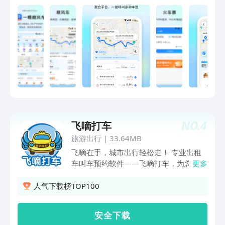
【打车】行程短信通知、应用内通知，让
你出行无忧【顺风车】不同于的网约车，
建议提前1-5天发布行程【专车】每天有
数十万条全国各地的实时拼车信息【打
车】发布、抢单、购票，随你选【出行】
希望让出行更加便宜和便利【专车】希望
让天更蓝，水更清
NO.
4
飞嘀打车
旅游出行
|
33.64MB
飞嘀在手，城市出行轻松走！ 专业出租
车叫车预约软件——飞嘀打车，为您提供
更多
及时、省钱的出行方式，告别叫车难、风
险大、费用无标准的专车黑车顺风车，体
人气下载榜TOP100
验靠谱的叫车！ 目前仅限北京地区使
用，其他城市将陆续开通。 【十大特
安 全 下 载
色】 1、定位靠谱：对上车和目的地的位