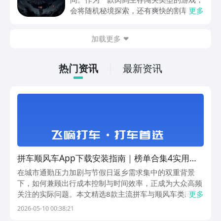
动内容等相关信息。
会将随机秘境探索，还有爽快的割草闯关
更多
全部都放在一起。秘境勇者传下载地址是
在什么地方呢？玩家只需要通过以下的链
加载更多
接就可以下载。游戏的上手门槛还是比较
低的，一只手就可以操控，很适合用来去
打发无聊的时间，可玩性真的比较高。
热门资讯
最新资讯
拼车顺风车App下载安装指南｜榜单合集4实用的
拼车顺风车软件before_2
在城市通勤压力加剧与节假日返乡需求集中的双重背景
下，如何兼顾出行成本控制与时间效率，正成为大众高频
关注的实际问题。本文精选8款主流拼车与顺风车类应
更多
用，覆盖日常通勤、跨城往返、长线归乡等多类场景，从
2026-05-10 00:38:21
安全性、价格机制、匹配逻辑到适老化设计等维度展开介