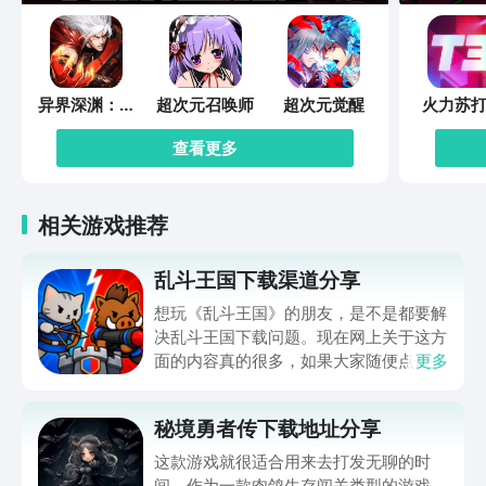
异界深渊：觉
超次元召唤师
超次元觉醒
火力苏打
醒
查看更多
相关游戏推荐
乱斗王国下载渠道分享
想玩《乱斗王国》的朋友，是不是都要解
决乱斗王国下载问题。现在网上关于这方
面的内容真的很多，如果大家随便点击陌
更多
生链接，就很容易遇到安装包信息不完整
的情况。想省去这些麻烦，直接通过九游
秘境勇者传下载地址分享
app进行下载会更加方便，九游是手游福
利最多的游戏平台，在这里不仅能够看到
这款游戏就很适合用来去打发无聊的时
游戏资源，还能及时查看后续的消息、活
间。作为一款肉鸽生存闯关类型的游戏，