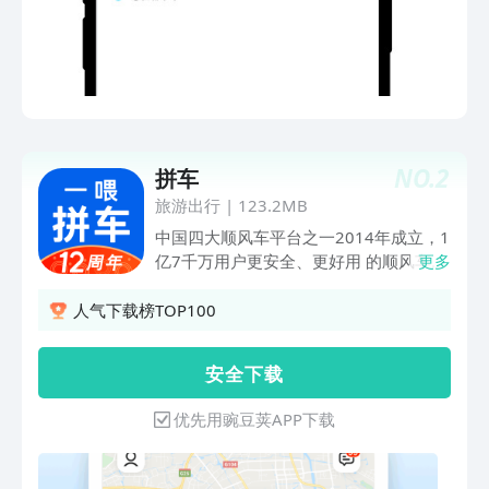
827-2099 微信公众号：PINKE达人
NO.
2
拼车
旅游出行
|
123.2MB
中国四大顺风车平台之一2014年成立，1
亿7千万用户更安全、更好用 的顺风车
更多
【拼车】出行担保，拒绝虚假、随意发布
的拼车信息 【拼车网】乘客需预支付车
人气下载榜TOP100
费后，车主才去接送 乘客可以发布信
息，也可以邀请 无机器人，无转接按
安 全 下 载
键，全客服，直通直连 遵守契约精神，
订单取消，需先针得对方的同意 齐备的
优先用豌豆荚APP下载
行程短信通知及应用内通知，让你出行无
忧 不同于专车、快车的即时约车，提前
发布行程，成功率更高 这里每天有数十