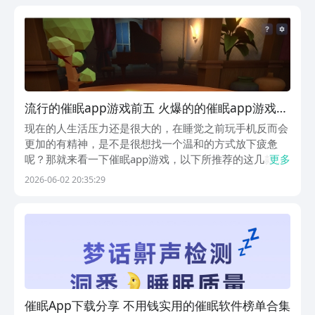
利著称，用户可随时领取日常礼包、节假日专属礼包及限
流行的催眠app游戏前五 火爆的的催眠app游戏下
载分享2026
现在的人生活压力还是很大的，在睡觉之前玩手机反而会
更加的有精神，是不是很想找一个温和的方式放下疲惫
呢？那就来看一下催眠app游戏，以下所推荐的这几款游
更多
戏都来自阿里巴巴灵犀互娱旗下的九游平台。作为手游福
2026-06-02 20:35:29
利最多的平台，还是值得大家关注的，平台上面还有等待
大家领取的礼包，还会及时的更新节假日礼包以及活动
礼...
催眠App下载分享 不用钱实用的催眠软件榜单合集