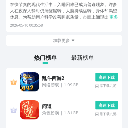
在快节奏的现代生活中，入睡困难已成为普遍现象。许多
人在夜深人静时仍清醒辗转，大脑持续运转，身体却渴望
休息。为帮助用户科学改善睡眠质量，市面上涌现出一批
更多
功能专业、体验细腻的助眠类应用程序。它们依托自然声
2026-05-10 00:35:58
景构建沉浸式睡前环境，结合呼吸引导、睡眠监测与冥想
训练等多元方式，从生理与心理双重维度缓解入睡阻力。
加载更多
热门榜单
最新榜单
高 速 下 载
乱斗西游2
网络游戏
|
1.09GB
需下载九游
高 速 下 载
问道
角色扮演
|
1.81GB
需下载九游