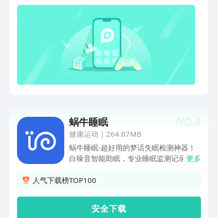
1400+白噪音，800+永久免费！划分22
个特色分类：雨声、课堂、脑波、
ASMR...- 支持3个声音组合播放、7大音
效，Hi-Res天籁纯享音质、灵感一组睡眠
监测，国内首家通过网信算备的睡眠算
法-【睡眠监测】业内领先自研算法，专
业判断睡眠阶段-【梦话打鼾】精准捕捉
梦话呼噜与环境音，脱敏保存-【无痛唤
醒】唤醒更轻柔更稳定，告别起床气-
【睡觉搭子】找合拍睡觉搭子，睡前陪伴
共诉晚安-【失眠改善】CBTI数字疗法，
NO.
4
蜗牛睡眠
智能算法定制作息小睡眠适合以下人群-
睡眠困扰人群：入睡难、易醒、多梦噩
健康运动
|
264.07MB
梦、浅眠- 因焦虑、压力、抑郁等情绪问
蜗牛睡眠-超好用的梦话失眠检测神器！
题导致失眠的人- 因旅游、出差、出国等
白噪音智能助眠，专业睡眠监测记录蜗牛
更多
环境突变导致失眠的人- 因考试、加班等
睡眠，用小科技，改善你的睡眠大问题枕
短暂性事项变化导致失眠的人- 因群居、
边睡眠神器，解决穿戴设备的束缚感独家
人气下载榜TOP100
临街等嘈杂环境导致失眠的人- 学习、工
睡眠算法，每日记录及监测你的入睡时
作、冥想、写作、阅读等专注场景- 雨
间，睡眠深度及时长，翻身次数，打鼾/
安 全 下 载
声、ASMR、脑波、吸猫、魔法、古风等
梦话内容等30项数据。与大数据进行对