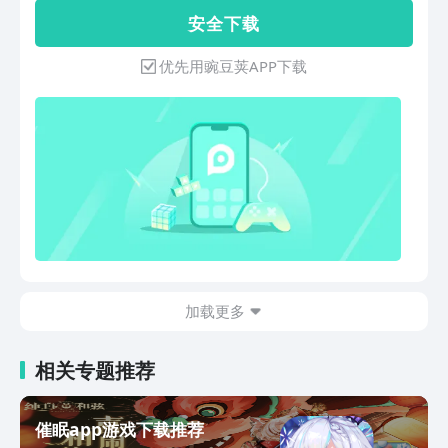
捕捉你的梦话、呼噜(鼾声)和翻身次数，
等，有效帮助用戶调节睡眠、压力、专
安 全 下 载
让我们更了解你的睡眠习惯。还可以将你
注、焦虑等身心健康问题。无论你是冥想
的搞笑鼾声/梦话分享至微博///等其他社
初学者，还是希望精进的练习者，都能在
优先用豌豆荚APP下载
交软件，让你睡着也能上热搜！【智能-
这里找到适合你的内容，一站式解决所有
睡眠分析报告】与专业的心电、脑电睡眠
冥想需求。 【为什么选择我们？】 -专业
监测设备进行深度睡眠、浅睡眠数据对
权威：每个练习经8大环节严格打磨，致
比，分析你的睡眠质量。【智能-定制睡
力于提供更优质的冥想体验。 -内容海
眠解决方案】定制专属作息方案，帮你养
量：拥有500+ 精心打造的冥想练习、睡
成早睡早起好习惯；每天不同的睡前练
眠故事与白噪音等，并持续更新。 - 沉浸
习，助你恢复睡眠动力和节律系统，告别
体验：高品质自然音效（雨声、海浪、篝
睡前拖延症，放下手机，迅速入睡。【专
火）与专业引导语，带你快速放松身心、
业哄睡内容-白噪音/哄睡故事/ASMR】
安然入眠。 -全程陪伴：从步骤拆解到练
1000+个经专业实验验证有效的哄睡内容
习精讲，再到社区交流，助你轻松养成冥
——入睡前收听晚安电台和晚安故事，放
想习惯，见证自我成长。 【帮你解决这
松大脑、释放压力；入睡时听助眠白噪
加载更多
些问题】 - 改善睡眠：睡前冥想、助眠故
音，让你在风声、雨声、潮汐声、篝火声
事，帮你自然进入深度睡眠，告别失眠。
中入睡。海量原创助眠轻音乐，将你带入
-缓解压力：针对性减压练习，快速释放
相关专题推荐
放松、舒缓的状态，帮助提高睡眠质量，
焦虑、紧张情绪，重获内心平静。 - 提升
摆脱失眠困扰。【智能闹钟清晨唤醒】智
专注：工作学习前进行专注力训练，清空
能闹钟在你浅睡眠期间将你唤醒，柔美、
杂念，大幅提升效率。 -情绪管理：学会
催眠app游戏下载推荐
轻松的原创闹钟铃声，帮你摆脱以往的被