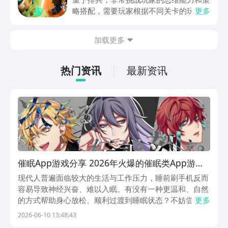
略搭配，需要玩家根据不同关卡的玩法设
更多
计，提前的进行策划和部署，还能够迎战
出现的敌方兵力，士兵分为多种类型，每
加载更多
一种士兵都有自己独特的技能，及运用的
方法，可能玩家对这款游戏也颇感兴趣，
急切的想要连接，现在，就和小编一起来
热门资讯
最新资讯
阅览一下吧！
催眠App游戏分享 2026年火爆的催眠类App游戏
下载合集
现代人普遍面临较大的生活与工作压力，睡前刷手机反而
容易导致神经兴奋、难以入眠。有没有一种更温和、自然
的方式帮助身心放松、顺利过渡到睡眠状态？不妨尝试几
更多
款专为助眠与减压设计的轻量级游戏应用。以下推荐的五
2026-06-10 13:48:43
款作品，均已在九游平台上线，该平台以提供丰富手游福