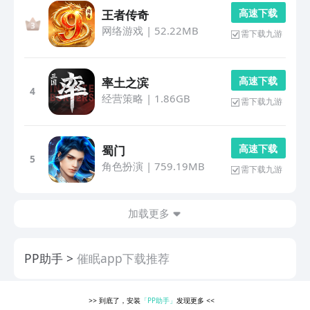
高 速 下 载
王者传奇
网络游戏
|
52.22MB
需下载九游
高 速 下 载
率土之滨
4
经营策略
|
1.86GB
需下载九游
高 速 下 载
蜀门
5
角色扮演
|
759.19MB
需下载九游
加载更多
PP助手
催眠app下载推荐
>>
到底了，安装
「PP助手」
发现更多
<<