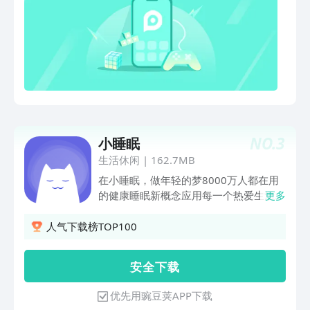
强情绪驾驭能力。 选择美梦睡眠，让每
个夜晚都有甜蜜梦境，尽享高质量睡眠。
NO.
3
小睡眠
生活休闲
|
162.7MB
在小睡眠，做年轻的梦8000万人都在用
的健康睡眠新概念应用每一个热爱生活的
更多
人，都值得拥有好睡眠，好睡眠就用小睡
眠。小睡眠为你精心准备白噪音、助眠故
人气下载榜TOP100
事、冥想、正念、专业ASMR、明星哄睡
等丰富助眠内容，还提供功能强大的睡眠
安 全 下 载
监测、梦话打鼾记录、无痛闹钟、数字疗
法和睡觉搭子、心率监测等专业贴心的服
优先用豌豆荚APP下载
务。纯质白噪音，能力超强- 收录