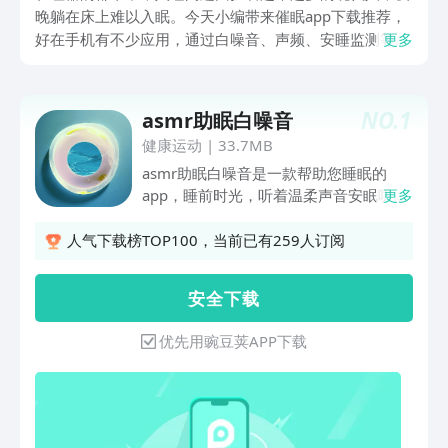
晚躺在床上难以入眠。今天小编带来催眠app下载推荐，
好在手机有不少应用，通过白噪音、声频、安睡监测等方
更多
式，帮你在睡前构建一个安心的缓冲地带。想酣然入梦的
用户，快点击下方下载，选择心仪的软件陪你入睡吧。
NO.
1
asmr助眠白噪音
健康运动
|
33.7MB
asmr助眠白噪音是一款帮助您睡眠的
app，睡前时光，听着温柔声音安眠哄
更多
睡，为您的耳朵温柔按摩。酥麻舒适的采
耳掏耳、颅内通电般的触发音、还有自然
人气下载榜TOP100，当前已有259人订阅
白噪音、8D轻音乐等多种助眠音视频...
沉浸在声音的世界里，可自定义声音组
安 全 下 载
合，空间音频，3d头声音频，循环间隔
和次数，3d环绕速度等，玩法多样且可
优先用豌豆荚APP下载
以自由组合，能够为用户提供了人音声，
耳边悄悄话，角色扮演助眠曲、大自然白
噪音、放松轻音乐等多种音频，帮您阻挡
外界的嘈杂与喧闹，给您一个安静，舒适
的入睡环境，时刻保持一个很好的精神状