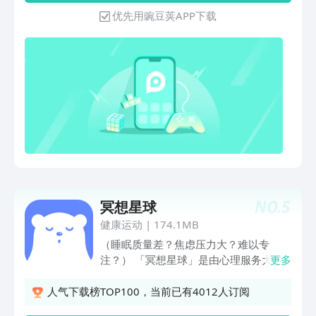
声音控
比，评估你的睡眠年龄及效率，产出日
优先用豌豆荚APP下载
报、周报和月报，数据最多达100+我们
不止做记录，还能发现睡眠问题，并为您
解决它们——配合智能分析系统，找到影
响睡眠质量的原因，制定专业科学的睡眠
解决方案。私人定制，keep住你的早睡
早起自律计划，告别失眠亚健康。除了科
技感，我们更注重暖心的服务——不止有
睡前树洞、晚安电台、冥想曲、瑜伽曲等
减压功能&内容，为你解压。还有会智能
停播的催眠白噪音，让你在风声、雨声、
潮汐声、爱豆的哄睡音乐中安然入睡。更
有早起早睡红包挑战，让你与朋友圈的好
NO.
5
冥想星球
友pk，瓜分奖金！【独家睡眠算法-睡眠
状况数据化】在你入睡时通过麦克风识别
健康运动
|
174.1MB
你的呼吸情况，记录你的入睡时间、入
（睡眠质量差？焦虑压力大？难以专
睡/深睡/浅睡/梦醒时长等，通过独家的
注？） 「冥想星球」是由心理服务大平
更多
睡眠算法，让睡眠状况数据化，睡眠问题
台「壹心理」精心打造的一款冥想App，
显而易见！【声音算法专利-记录梦话/鼾
自上线以来，有数百万冥想爱好者使用我
人气下载榜TOP100，当前已有4012人订阅
声/噪音】通过蜗牛睡眠专利声音算法，
们。冥想星球提供练习工具、计划、课程