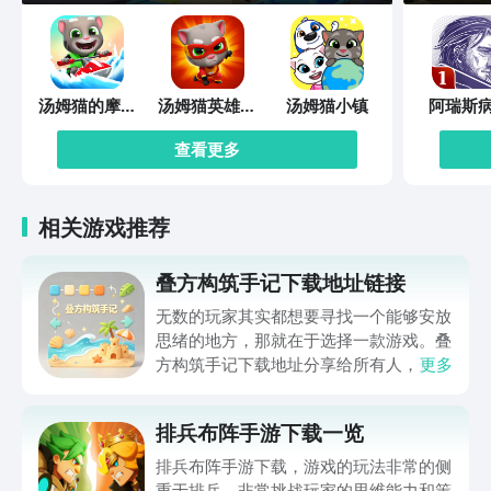
汤姆猫的摩托
汤姆猫英雄跑
汤姆猫小镇
阿瑞斯
艇
酷
查看更多
相关游戏推荐
叠方构筑手记下载地址链接
无数的玩家其实都想要寻找一个能够安放
思绪的地方，那就在于选择一款游戏。叠
方构筑手记下载地址分享给所有人，这一
更多
款游戏玩起来还是比较简单的，主要是以
休闲体验为主，可以满足大家的体验心
排兵布阵手游下载一览
情。如果大家想要下载这款游戏，其实方
法很简单，通过以下的链接即可先来看一
排兵布阵手游下载，游戏的玩法非常的侧
下游戏的主要乐趣吧。
重于排兵，非常挑战玩家的思维能力和策