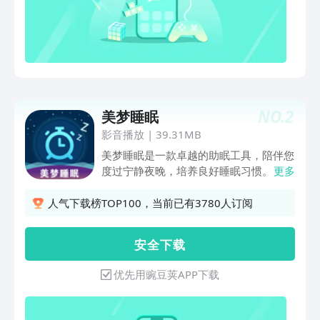
态。在这里能找到您喜欢的各种声音，帮
助您缓解生活压力。 1、睡眠计时：不管
是长睡还是小憩，都能帮你好好睡觉 2、
呼吸魔法：神奇的呼吸魔法泡，引导你学
会正确的呼吸方式，快速平复情绪、缓解
压力、放松身心、快速入眠 3、专注助
手：简单易用，功能强大的番茄钟，学习
NO.
2
美梦睡眠
工作好帮手，结合3d声场提供沉浸式的
专注体验，极大提高效率 4、独创的3d声
影音播放
|
39.31MB
场编辑器：专业声音疗愈师采集来自世界
美梦睡眠是一款卓越的助眠工具，陪伴您
各地的数百种白噪音，通过强大的3d声
度过宁静夜晚，培养良好睡眠习惯。无需
更多
场技术，定制个性化的沉浸式睡眠、专
佩戴手环，它能感知并记录睡眠过程，生
注、冥想空间
成可视化报告，助您深入了解自身睡眠状
人气下载榜TOP100，当前已有3780人订阅
态。 我们从大自然与冥想中汲取灵感，
打造丰富音频内容，帮您从忙碌中抽离，
安 全 下 载
进入宁静时空。这些音频可减轻焦虑压
力，助您专注平静、放松思绪，从而提升
优先用豌豆荚APP下载
睡眠质量。 软件特点显著：有效改善失
眠、提升睡眠质量；帮您卸下内心重担，
感受放松愉悦；减少焦虑等负面情绪，增