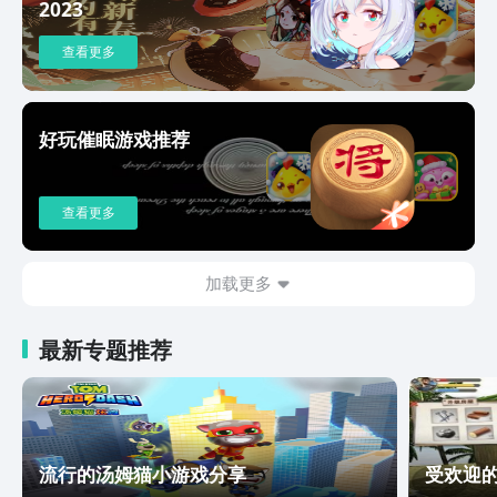
与情绪共处，不再轻易情绪化，提升心理
2023
闹钟突然惊醒，让起床变得不再痛苦，新
韧性和稳定性。
的一天精力充沛，摆脱无精打采的状态。
查看更多
好玩催眠游戏推荐
查看更多
加载更多
最新专题推荐
流行的汤姆猫小游戏分享
受欢迎