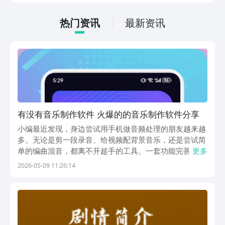
低的，一只手就可以操控，很适合用来去
打发无聊的时间，可玩性真的比较高。
热门资讯
最新资讯
有没有音乐制作软件 火爆的的音乐制作软件分享
小编最近发现，身边尝试用手机做音频处理的朋友越来越
多。无论是剪一段录音、给视频配背景音乐，还是尝试简
单的编曲混音，都离不开趁手的工具。一套功能完善
更多
的“音乐制作软件”往往能大幅缩短从灵感到作品的距离。
2026-05-09 11:26:14
市面上的选择虽然多，但真正好用的并不难找。下面这四
款应用在各自领域都有不错的积累，小编逐一介绍它们的
特...