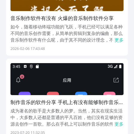
音乐制作软件有没有 火爆的音乐制作软件分享
如今，随着移动终端功能的飞跃，手机已经可以满足各种
不同的音乐创作需要，从简单的剪辑到复杂的编曲，那么
音乐制作软件有什么呢，由于其不同的设计理念，不同的
更多
应用程序为创作者提供了多种由专业到初学者的多种途
2026-02-06 17:43:48
径。小编以真实的旋律片段，节奏的循环，以及完整的歌
曲小样为你解析这五种主流的音乐创作工具的核心构架和
创...
制作音乐的软件分享 手机上有没有能够制作音乐
的软件
成为著名的歌手是大多数人的梦。当然，其实在现实生活
中，大多数人还都是普通的平凡百姓，他们没有足够的资
源去创作一首歌。那么在手机上可以制作音乐的软件推荐
更多
下载使用有哪些呢？虽然大家不能通过专业的方式制作自
2023-07-20 11:32:35