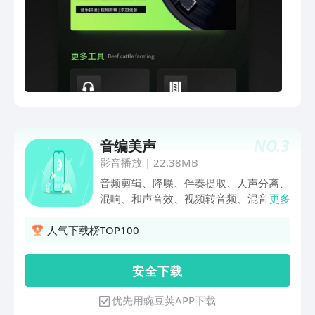
NO.
3
音编美声
影音播放
|
22.38MB
音频剪辑、降噪、伴奏提取、人声分离、
混响、和声音效、视频转音频、混音、拼
更多
接、均衡器、歌曲合成、音速音量调整、
格式转换、升降调、压缩、等音频处理的
人气下载榜TOP100
应用。英文名：AudioPretty主要功能：
【多轨编辑】多个音轨同时编辑对齐分割
安 全 下 载
调整加音效，超强混音【歌曲合成】不同
音频混合在一起，比如自己声音和伴奏合
优先用豌豆荚APP下载
成或声音添加背景音乐(混合对齐精准到