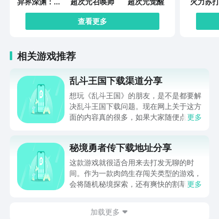
异界深渊：觉
超次元召唤师
超次元觉醒
火力苏打
醒
查看更多
相关游戏推荐
乱斗王国下载渠道分享
想玩《乱斗王国》的朋友，是不是都要解
决乱斗王国下载问题。现在网上关于这方
面的内容真的很多，如果大家随便点击陌
更多
生链接，就很容易遇到安装包信息不完整
的情况。想省去这些麻烦，直接通过九游
秘境勇者传下载地址分享
app进行下载会更加方便，九游是手游福
利最多的游戏平台，在这里不仅能够看到
这款游戏就很适合用来去打发无聊的时
游戏资源，还能及时查看后续的消息、活
间。作为一款肉鸽生存闯关类型的游戏，
动内容等相关信息。
会将随机秘境探索，还有爽快的割草闯关
更多
全部都放在一起。秘境勇者传下载地址是
在什么地方呢？玩家只需要通过以下的链
加载更多
接就可以下载。游戏的上手门槛还是比较