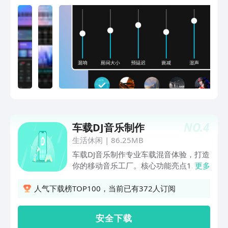
0.001秒)【音乐剪辑】剪辑或删除音频其
中一部分【音频调音】音频加音效，如：
和声/混响/高低音/黑胶唱片/音乐厅/录音
棚等【AI取伴奏】完美提取音乐伴奏、钢
琴、鼓、贝斯等【AI取人声】完美提取人
声、可消除混响和回声【音频拼接】不同
音频拼接在一起成为一个连续的音频【音
效素材】千万种音效免费下载，如：鸟
叫/猫叫/流水/昆虫/乐器/铃声/游戏音等
【录音】高清音质录音更清晰小巧(能实
时听录音耳返)【格式转换】全能音频格
NO.
4
车载DJ音乐制作
式转换器【降噪】消除音频中类似于嘶
嘶、嗡嗡的声音或白噪音，让音频更清晰
生活休闲
|
86.25MB
（100个降噪级别，五种降噪算法远超大
车载DJ音乐制作专业车载混音体验，打造
厂降噪效果）【视频】视频取音频、视频
你的移动音乐工厂。​核心功能亮点1.​智能
更多
转音频、音频转视频、音视频合并、视频
DJ混音器支持多轨道实时混音，内置专业
消音、视频压缩、视频格式转换、视频取
级均衡器与动态滤波功能，可自由调节
人气下载榜TOP100，当前已有372人订阅
伴奏、视频取人声、视频剪辑、视频转
BPM（节拍速度）、音高及音效过渡，
GIF、擦除水印【左右耳音】戴上耳机听
模拟专业DJ打碟体验。​2.可编程音效垫与
安 全 下 载
音乐时，左右耳机播放不同歌曲【边听变
Loop循环九宫格音效垫支持自定义采样