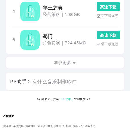
高 速 下 载
率土之滨
4
经营策略
|
1.86GB
需下载九游
高 速 下 载
蜀门
5
角色扮演
|
724.45MB
需下载九游
加载更多
PP助手
有什么音乐制作软件
>>
到底了，安装
「PP助手」
发现更多
<<
友情链接
交易猫
手游交易
游戏加速
豌豆荚
BIUBIU加速器
九游
软件大全
游戏大全