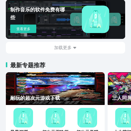
与MIDI的互转更多功能无法表达，赶紧
制作音乐的软件免费有哪
去下载吧~
些
查看更多
加载更多
最新专题推荐
耐玩的超次元游戏下载
三人同