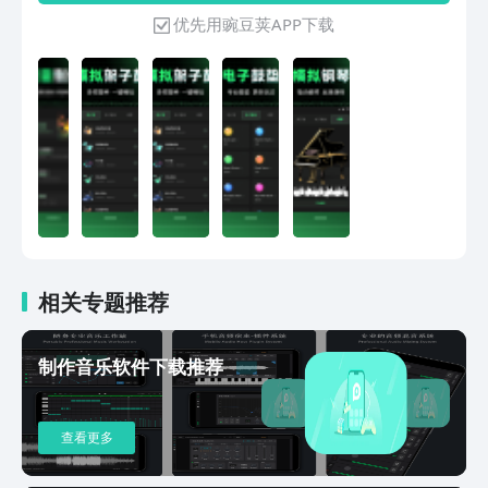
录】播放歌曲同时录制自己声音。可在音
（如鼓点、环境音、人声片段），搭配
优先用豌豆荚APP下载
频任意位置添加合成录音，Enjoy唱歌的
Loop循环功能，可实时叠加音轨，打造
乐趣，比K歌软件更灵活更好用。【MIDI
层次丰富的车载音乐。​3.丰富的模拟乐器
五线谱】MIDI显示为五线谱可保存为图
集成多种虚拟乐器（电子合成器、架子
片，能播放不同乐器【升降调】升高或降
鼓、钢琴等）满足个性化创作需求。​4.专
低音频音调【淡入淡出】音频开头、结尾
业音频剪辑工具支持多段音频切割、淡入
应用淡入淡出效果（五种算法）【歌曲封
淡出、降噪处理。
面】为音频添加自定义封面图片等信息
【EQ均衡器】调节均衡器、高通和低通
滤波器。预设多种音效（舞曲/流行/蓝
调/人声/低音等）【插入音频】在音频任
意位置连续不断的插入多段音频【音频分
割】将音频随意分割成多段分别保存【歌
相关专题推荐
词播放】显示歌词播放，方便歌词的编辑
调整【音视频压缩】任意调整压缩音视频
体积【文字转语音】文字转换为语音保存
制作音乐软件下载推荐
【音频转文字】音频转换为文字保存，支
持近100种语言【音乐五线谱】音频文件
显示为五线谱【音量音速】音量音速调
查看更多
整，支持局部调整【擦除水印】抹除视频
中水印后高清保存【音频转MIDI】音频