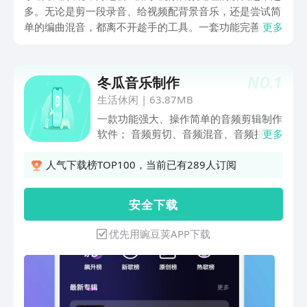
多。无论是剪一段录音、给视频配背景音乐，还是尝试简
单的编曲混音，都离不开趁手的工具。一套功能完善
更多
的“音乐制作软件”往往能大幅缩短从灵感到作品的距离。
市面上的选择虽然多，但真正好用的并不难找。下面这四
款应用在各自领域都有不错的积累，小编逐一介绍它们的
NO.
1
冬瓜音乐制作
特点，方便大家按需选用。
生活休闲
|
63.87MB
一款功能强大、操作简单的音频剪辑制作
软件； 音频剪切、音频混音、音频拼接
更多
合成、音频格式转换、专业的淡入和淡出
效果 支持同一音乐剪切出多段音频，多
人气下载榜TOP100，当前已有289人订阅
种音频编辑模式 ，一键合成，简单出
色，功能实用！！！
安 全 下 载
优先用豌豆荚APP下载