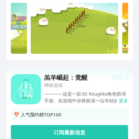
4.0.3以上 语言：英文
NO.
4
羔羊崛起：觉醒
网络游戏
————这是一款3D Rouglike角色扮演
手游。在游戏中你将扮演一位年轻的羔
更多
羊，团结羊村伙伴，一起与来犯的郊狼战
斗，不断团结众人，壮大羊村。在游戏
人气预约榜TOP100
中，你不仅可以招募羊村伙伴加入你的队
伍，还可以邀请宇宙英雄一起战斗。出战
订阅最新信息
角色自由组合，灵魂技能自由搭配，还可