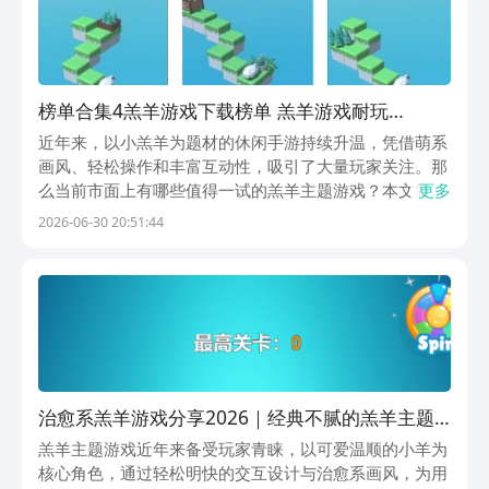
榜单合集4羔羊游戏下载榜单 羔羊游戏耐玩
before_22026
近年来，以小羔羊为题材的休闲手游持续升温，凭借萌系
画风、轻松操作和丰富互动性，吸引了大量玩家关注。那
么当前市面上有哪些值得一试的羔羊主题游戏？本文将为
更多
您梳理一份精选合集，涵盖跳跃、肉鸽、地牢、跑酷、三
2026-06-30 20:51:44
消、解谜等多种玩法类型，满足不同玩家的偏好。1、
《羔羊跳》这是一款节奏明快的轻量级跳跃类手游，核心
机
治愈系羔羊游戏分享2026｜经典不腻的羔羊主题
游戏榜单
羔羊主题游戏近年来备受玩家青睐，以可爱温顺的小羊为
核心角色，通过轻松明快的交互设计与治愈系画风，为用