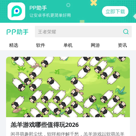
王者荣耀
精选
软件
单机
网游
资讯
羔羊游戏哪些值得玩2026
闲寻萌趣慰尘忧，软咩相伴解千愁，羔羊游戏以软萌羔羊