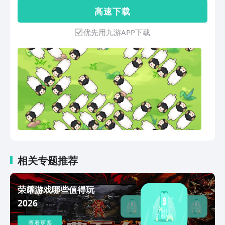
常高的可重复游玩性7宗罪狼王和数十种
高 速 下 载
精英怪，独特的技能设计和行为模式，战
斗机制更加丰富有趣奖励散布于界域各
优先用九游APP下载
处，在一局游戏中始终提供任务或挑战超
过 100种怪物，数十种特色的小怪技能，
让战斗始终充满变数
相关专题推荐
荣耀游戏哪些值得玩
2026
查看更多