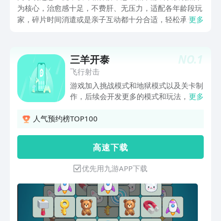
为核心，治愈感十足，不费肝、无压力，适配各年龄段玩
家，碎片时间消遣或是亲子互动都十分合适，轻松承包你
更多
一整年的欢乐，想玩这些游戏就来九游下载，九游是手游
福利最多的平台，它是阿里巴巴灵犀互娱旗下产品，大平
台有保障，1元入会享特权，专属礼包领不停。
NO.
1
三羊开泰
飞行射击
游戏加入挑战模式和地狱模式以及关卡制
作，后续会开发更多的模式和玩法，欢迎
更多
大家体验！
人气预约榜TOP100
高 速 下 载
优先用九游APP下载