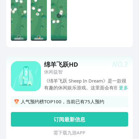
NO.
3
绵羊飞跃HD
休闲益智
《绵羊飞跃 Sheep In Dream》是一款很
有趣的休闲娱乐游戏。这里面会有很多的
更多
小羊，但是都是被困住了，玩家的任务就
是帮助这些小羊逃离，游戏画面非常的可
人气预约榜TOP100，当前已有75人预约
爱轻松，大家玩的时候会非常的欢乐，很
适合在闲暇的时候玩玩，确实不错。喜欢
订阅最新信息
的玩家快来下载体验一下！ 【基本信
息】 作者：LoadComplete 更新时间：
需 下 载 九 游 A P P
2015-07-21 版本：1.03 系统：Android