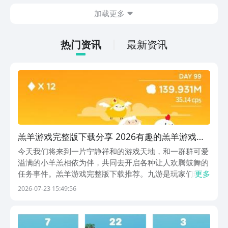
体验。滑动手指转动方块，对齐色块就能
加载更多
解锁新的立方秘境，纯粹靠空间逻辑和色
感来推进。这种返璞归真的设计，在现在
的手游市场里反而显得稀罕了。
热门资讯
最新资讯
羔羊游戏完整版下载分享 2026有趣的羔羊游戏有
哪几款
今天我们将来到一片宁静祥和的游戏天地，和一群群可爱
溢满的小羊羔相依为伴，共同去开启各种让人欢腾鼓舞的
任务事件。羔羊游戏完整版下载推荐。九游是玩家们玩游
更多
戏首选的必备平台，因为九游是全网手游福利性价比最高
2026-07-23 15:49:56
的盒子，还是阿里巴巴灵犀互娱旗下重点开发运营的游戏
平台。推出的福利堪称典范，比如巨额648元无门槛券...