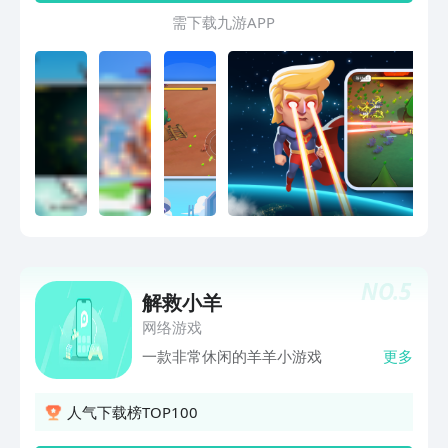
以释放觉醒大招。此外，我们还提供了脑
需 下 载 九 游 A P P
机意念玩法（你可以通过脑机设备读取专
注力提升战斗buff）。在关卡进程中，你
会逐步接近世界真相，并最终觉醒，用爱
唤醒世人。奇迹正在发生，战争将被阻
止，宇宙英雄为你护航，请踏上你的征程
吧，羔羊圣者！在战斗中解锁新英雄和技
能。升级角色属性数值，用强大的天赋武
装自己，在敌人包围你之前杀出血路，拯
救羊村，救赎狼族，阻止世界末日。你可
以扮演主角羊、羊王、羊公主、羊长老
等，或者和他们并肩作战，还有宇宙英雄
等你召唤!10-15名羊族英雄，各有所长，
NO.
5
组队获得他们的灵魂技能，技能自由搭配
解救小羊
7位超级英雄，觉醒大招，全屏秒怪，震
网络游戏
撼全场，等你释放7张迥异的主题地图，
一款非常休闲的羊羊小游戏
更多
每张地图皆基于剧情推进精心设计无限模
式，挑战你的操作极限，世界排名，和其
他玩家一起比试3种游戏模式：普通，困
人气下载榜TOP100
难，噩梦，不同的机制，不一样的挑战非