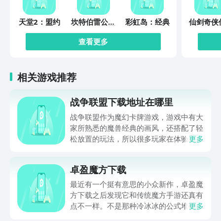
天堂2：盟约
坎特伯雷公主
彩虹岛：经典
仙剑奇侠
与骑士唤醒冠
缘起
军之剑的奇幻
查看更多
冒险
相关游戏推荐
战争联盟下载地址在哪里
战争联盟作为魔幻卡牌游戏，游戏中有大
家所熟悉的魔兽经典的画风，还搭配了轻
松放置的玩法，所以很多玩家在体验之前
更多
想要了解战争联盟下载地址方面的内容。
毕竟当大家深入体验游戏之后，如果该游
卓盈魔方下载
戏能够下载，大家在体验的时候，不仅要
实现策略。对战，而且还需要休闲挂机，
最近有一个挺有意思的小众新作，卓盈魔
在静下心来之后研究阵容搭配，从而获得
方下载之后发现它和传统魔方手游还真有
较高的乐趣。
点不一样。不是那种冷冰冰的公式堆砌，
更多
而是把色块还原做成了带点梦幻感的流光