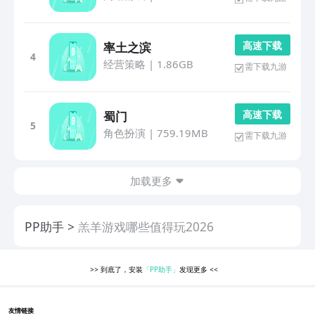
高 速 下 载
率土之滨
4
经营策略
|
1.86GB
需下载九游
高 速 下 载
蜀门
5
角色扮演
|
759.19MB
需下载九游
加载更多
PP助手
羔羊游戏哪些值得玩2026
>>
到底了，安装
「PP助手」
发现更多
<<
友情链接