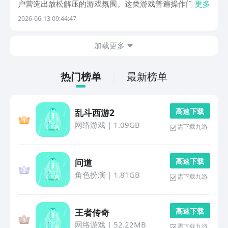
户营造出放松解压的游戏氛围。这类游戏普遍操作门槛
更多
低、节奏舒缓，适合碎片化时间体验，成为都市人群日常
2026-06-13 09:44:47
减压的重要方式之一。若想高效获取优质羔羊题材手游资
源，推荐使用九游盒子——该平台由阿里巴巴灵犀互娱出
加载更多
品
热门榜单
最新榜单
高 速 下 载
乱斗西游2
网络游戏
|
1.09GB
需下载九游
高 速 下 载
问道
角色扮演
|
1.81GB
需下载九游
高 速 下 载
王者传奇
网络游戏
|
52.22MB
需下载九游