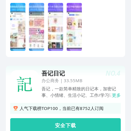
做好一篇手帐 【便捷工具仓库】 * 编辑
纸张，改变图片，修改文字，套索图文，
涂涂改改方便快捷，好的工具就是跟上你
的想法，帮你快速实现你的创意 * 纸张可
缩放，橡皮可选择大小，内容输入可撤
回，人性化贴心设计，让你的创作更随心
所欲 【多种场景可用】 * 做手帐，找千
本，列计划，找千本，写日记，还找千
本，千本笔记就是手帐达人的必备神器，
笔记爱好者的装备 * 记笔记，做日程管
理，这里更专业，排版自由，编辑便捷，
NO.
4
吾记日记
给你带来更好的使用体验和阅读感受
【联系我们】 我们渴望获得你的反馈和
办公商务
|
33.55MB
建议， 反馈邮箱: feedback@top-
吾记，一款简单精致的日记本，加密记
stack.com
事、小情绪、生活小记、工作/学习记
更多
录，统统满足你！「加密、安全、简单、
精致、功能强大、越用越喜欢！」「日
人气下载榜TOP100，当前已有8752人订阅
记、记事、笔记、便签、备忘录……适合
各种记录！」【主要功能】「时间轴」时
安 全 下 载
间轴排序简洁美观，串联不同时期的珍贵