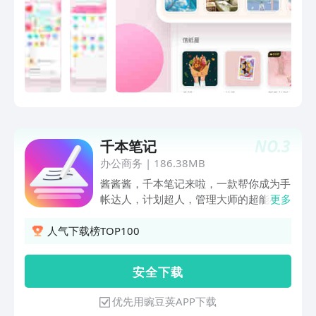
康贴心蜜友。【日】生日周年、倒数日，
提醒你重要有意义的日子。【计划表】倒
数提醒，为你安排好任务计划。【课程
表】轻松制作，复制分享课表，校园学习
好帮手。【日历】阴历黄历，节假日24
节气方便查。【天气预报】空气质量，灾
害预警等多方位信息。【个性闹钟】 定
时、提醒、报时，有趣闹铃提醒你重要的
时间。【BMI身体质量指数】控制体重，
NO.
3
千本笔记
健康减肥，塑造魔鬼身材。【小箩筐】地
铁交通图，单位换算，扫二维码，涂鸦：
办公商务
|
186.38MB
更多生活实用工具，方便每一天。·个性
酱酱酱，千本笔记来啦，一款帮你成为手
换肤：定制专属皮肤，适合不一样的你。
帐达人，计划超人，管理大师的超能小助
更多
·美颜效果：轻松驾驭各种拍照风格，丰
手。 小小身体大大能量，轻轻松松让你
富的滤镜效果，想怎么变就怎么变！·潮
进阶大师水准，再也不用仰望别人的作品
人气下载榜TOP100
流字体：手写体、花哨体，换字体根本停
啦。 【个性素材超市】 * 从本子封面开
不下来！·可爱贴纸：超萌二次元贴纸素
始，你就不同于别人，平台提供丰富多样
安 全 下 载
材，酷酷萌萌哒。·多彩画笔：多种花边
可选择，自己还能自定义，简直不要太棒
笔，描绘美好心情。·炫酷模板：打造精
* 贴纸多多，模板好看，本子精美，支持
优先用豌豆荚APP下载
致模版，创意场景布局。
自己导入pdf，让你素材不重样，分分钟