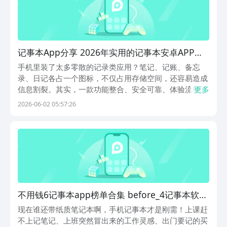
记事本App分享 2026年实用的记事本安卓APP下
载指南
手机里装了太多零散的记录类应用？笔记、记账、备忘
录、日记各占一个图标，不仅占用存储空间，还容易造成
信息割裂。其实，一款功能整合、安全可靠、体验流畅的
更多
全能型记事工具，就能轻松覆盖日常所有记录场景。支持
2026-06-02 05:57:26
端到端加密，保障个人隐私不外泄；内置时间轴浏览、日
历视图与多级分类体系，内容管理清晰高效；全程无广告
干
不用钱6记事本app榜单合集 before_4记事本软件
下载分享
现在谁还带纸质笔记本啊，手机记事本才是刚需！上课赶
不上记笔记、上班突然冒出来的工作灵感、出门要记的买