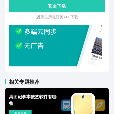
你无忧日记体验：安卓QQ群：
和所见即所得的图片编辑，可以非常方便
安 全 下 载
583737064苹果QQ群：633501751官
地在手机上排版出精美文档，并可导出高
方微博（新浪）：@吾记君官方微信公众
清长图文，分享到微博和微信等社交网络
优先用豌豆荚APP下载
号：吾记君（ID：wuji-app）
中 2: 内建云存储，内容永不丢失 Zine 免
费提供云存储空间，无需开设其他云存储
服务。当手机丢失或更换手机时，只需重
新下载应用并登录，便可找回全部内容。
Zine 已支持手机、平板和电脑等多种设
备，可以很方便地在各种智能设备上登录
并访问内容。 3: 保护隐私，兼顾分享 使
用 Zine 创作的内容默认都是私密的，仅
自己可见和编辑； 银行级的加密传输与
多重数据备份技术加固保护你的隐私和数
据安全；为方便分享，Zine 也支持将内
容分享到社交网络、导出高清长图文和
相关专题推荐
PDF 文档，甚至提供了个人专栏，可以
将它作为自己的独立博客免费使用。 4:
桌面记事本便签软件有哪
制作电子书 Zine 支持将小册子的内容导
些
出为 ePub 电子书。有封面、扉页、目
录、作者等等信息，酷似一本正规出版的
查看更多