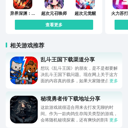
异界深渊：觉
超次元召唤师
超次元觉醒
火力苏打
醒
查看更多
相关游戏推荐
乱斗王国下载渠道分享
想玩《乱斗王国》的朋友，是不是都要解
决乱斗王国下载问题。现在网上关于这方
面的内容真的很多，如果大家随便点击陌
更多
生链接，就很容易遇到安装包信息不完整
的情况。想省去这些麻烦，直接通过九游
秘境勇者传下载地址分享
app进行下载会更加方便，九游是手游福
利最多的游戏平台，在这里不仅能够看到
这款游戏就很适合用来去打发无聊的时
游戏资源，还能及时查看后续的消息、活
间。作为一款肉鸽生存闯关类型的游戏，
动内容等相关信息。
会将随机秘境探索，还有爽快的割草闯关
更多
全部都放在一起。秘境勇者传下载地址是