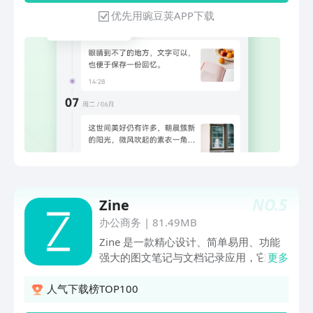
片段「图文视频」支持文字、图片、视频
优先用豌豆荚APP下载
记录，留住更多美好时光「相册」自动生
成照片墙，过往画面历历在目「日历」记
录情况一目了然，查漏补缺更方便「分
类」日记灵活分类管理，内容再多也不会
杂乱「密码」双密码 + 指纹锁，多重加
密守护你的日记安全「导出」日记图文批
量导出，一秒速成Word / PDF文档「分
享」日记链接/精美长图，一键分享至微
信、微博、QQ「提醒」定时提醒记录，
轻松养成良好日记习惯「备份」云备份数
据防止丢失，给你满满安全感「过客」陌
生人日记分享平台，诉说与倾听的纯粹小
NO.
5
Zine
天地（可关闭）在「吾记」，你可以获
得：√ 【更有趣的记录体验】图文视频便
办公商务
|
81.49MB
捷记录，手机/电脑同步使用；√ 【更细
Zine 是一款精心设计、简单易用、功能
致的个性服务】信纸、主题、分类，自由
强大的图文笔记与文档记录应用，它具有
更多
搭配随心安排；√ 【更实用的辅助功能】
以下独特的体验： 1: 精美排版、轻松制
加密、提醒、分享、导出、检索……√
作高清长图文 Zine 支持许多个性化的字
人气下载榜TOP100
【强大客服支持】好产品 + 好服务，给
体、颜色、字号、段落样式、纸张、模版