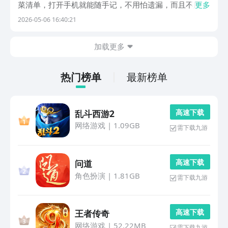
菜清单，打开手机就能随手记，不用怕遗漏，而且不用占
更多
地方！下文便送上好用的记事本app排行榜，覆盖了各种
2026-05-06 16:40:21
需求，方便编辑、修改，比手写省事多了哦！1、《有道
云笔记》平时上课拍的课件照片，能直接识别文字提取...
加载更多
热门榜单
最新榜单
高 速 下 载
乱斗西游2
网络游戏
|
1.09GB
需下载九游
高 速 下 载
问道
角色扮演
|
1.81GB
需下载九游
高 速 下 载
王者传奇
网络游戏
|
52.22MB
需下载九游