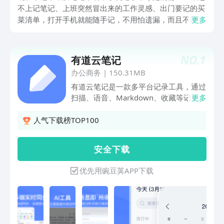
不上记笔记、上班突然冒出来的工作灵感、出门要记的买
菜清单，打开手机就能随手记，不用怕遗漏，而且不用占
更多
地方！下文便送上好用的记事本app排行榜，覆盖了各种
需求，方便编辑、修改，比手写省事多了哦！
NO.
1
有道云笔记
办公商务
|
150.31MB
有道云笔记是一款多平台记录工具，通过
扫描、语音、Markdown、收藏等记录方
更多
式，为亿万优秀用户提供助力。AI工具赋
能内容创作，写作、脑暴、润色、提炼、
人气下载榜TOP100
翻译等一键搞定，让工作学习效率倍增。
桌面端All-in-One编辑器支持在一篇笔记
安 全 下 载
中同时插入脑图、流程图和白板，化繁为
简，提升效率。免费3G存储空间，多端
优先用豌豆荚APP下载
实时同步，支持在APP、小程序和电脑端
查看、编辑和分享笔记。下载有道云笔
记，等于同时拥有备忘录、记事本、日记
本、笔记本、网盘、扫描仪、录音笔、
office、Markdown等多项技能！助力高