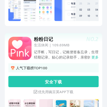
效工作和学习：Markdown、扫描、语
音、手写等多种记录方式满足不同场景的
记录需求；AI工具快速生成所需内容，省
时省力；文档资料云端存储，实时备份，
随时随地查看编辑和分享； 微信、微
博、知乎等优质内容一键收藏到笔记，随
心标注和编辑；多级目录管理文档，多端
NO.
2
粉粉日记
实时同步备份；OCR智能文字识别，轻松
实现图片到文字笔记的转换；一键扫描快
生活休闲
|
109.69MB
速保存证件、合同等重要材料；效率模
记手帐，写日记，记账便签备忘录，生理
板、日历、待办，帮你合理规划时间。
经期记录。贴心的记录助手，亲密的生活
更多
伙伴。【手账】好玩有趣的电子笔记记事
本。【日记】文字图片、录像、声音音
人气下载榜TOP100
频，时间轴点滴的形式记录生活的每一个
瞬间。【密码锁】保护私密记录，防止隐
安 全 下 载
私泄露。【同步备份】珍贵的记录数据网
络备份不丢失。【记账本】管理日常开
优先用豌豆荚APP下载
支、预算费用和账单账本。【便利贴】快
速添加便签，随时记录想法和事务。【小
秘密】大姨妈月经期例假生理期计算，健