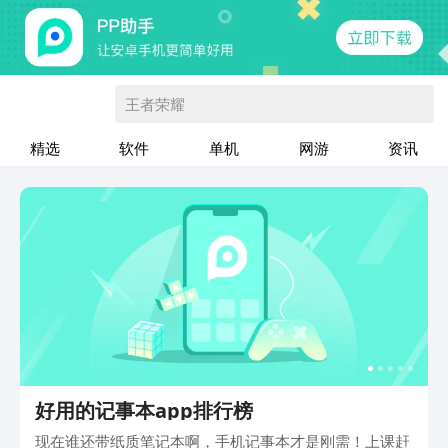
王者荣耀
精选
软件
单机
网游
资讯
好用的记事本app排行榜
现在谁还带纸质笔记本啊，手机记事本才是刚需！上课赶