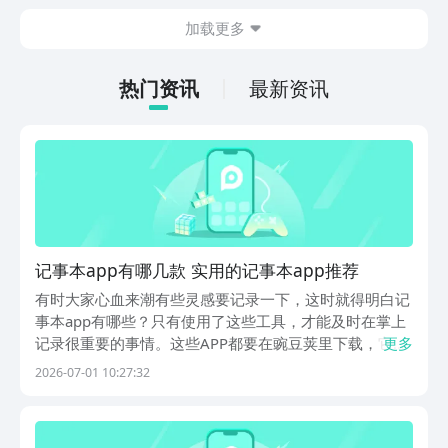
在什么地方呢？玩家只需要通过以下的链
加载更多
接就可以下载。游戏的上手门槛还是比较
低的，一只手就可以操控，很适合用来去
打发无聊的时间，可玩性真的比较高。
热门资讯
最新资讯
记事本app有哪几款 实用的记事本app推荐
有时大家心血来潮有些灵感要记录一下，这时就得明白记
事本app有哪些？只有使用了这些工具，才能及时在掌上
记录很重要的事情。这些APP都要在豌豆荚里下载，它属
更多
于最好用的应用商店。汇聚了超多资源，集合了多达200
2026-07-01 10:27:32
万+安卓应用游戏，还将多平台应用资源，汇聚影音、书
籍等多元数字内容整合起来，可保证资源储备足够...