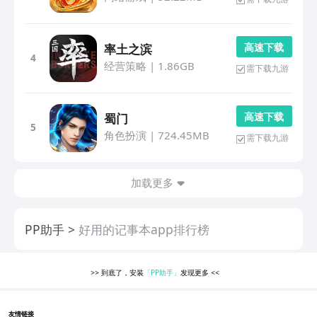
高 速 下 载
率土之滨
4
经营策略
|
1.86GB
需下载九游
高 速 下 载
蜀门
5
角色扮演
|
724.45MB
需下载九游
加载更多
PP助手
好用的记事本app排行榜
>>
到底了，安装
「PP助手」
发现更多
<<
友情链接