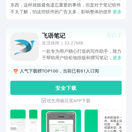
东西，这样就能避免遗忘重要的事情，但是对于笔记软件
不太了解，怕这些软件的广告太多，影响整体的使用体
更多
验，自然就想要了解自由笔记app下载排行榜一览的信
息，这里就整理了几款比较好用的笔记app，可供用户们
自行记录重要事情哦。
NO.
1
飞语笔记
生活休闲
|
33.27MB
一款专为用户精心打造的写作助手，致力
于帮助用户轻松地排版和撰写笔记，让您
更多
的笔记完美看。，界面简洁，便捷编辑，
日期排列清晰，运行流畅。这里你可以轻
人气下载榜TOP100，当前已有61人订阅
松快速记录灵感和备忘等重要事项，随心
所欲地写作。而且我们的软件简单、便
安 全 下 载
捷，易于操作，有兴趣的朋友们赶快加入
我们吧！
优先用豌豆荚APP下载