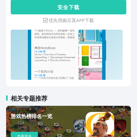
夜间主题； * 桌面小控件和快捷方式； *
安 全 下 载
美丽的时间轴； * 多彩的数据统计图标；
* 漂亮、很酷的编辑器，这将给你带来非
优先用豌豆荚APP下载
常愉悦的书写体验； * 多媒体，包括文
件，视频，音频，图片，绘画等 * 应用程
式小工具; * 支持备份数据到外部存储；
* 支持同步数据到 OneDrive; * 独立
LOCK与指纹锁; * 支持通过笔记本（树）
和分类两种方式管理笔记； * 支持归档和
放进垃圾箱； * 支持笔记内搜索； * 支
持应用独立锁和指纹锁； * 更多……请探
索 使用说明 |1|基本的**添加、修改、
归档、放进垃圾箱、彻底删除**操作|
|2|基本的语法，外加高级特性| |3|特
色的**时间线**功能，通过类似于AOP
相关专题推荐
的操作记录用户的操作信息| |4|多种形
式的媒体数据，包括**文件、视频、音
游戏热榜排名一览
频、图片、手写和位置信息**等| |5|**
多主题**，支持**夜间主题**，并且有
多种可选的**主题色和强调色**| |6|多
查看更多