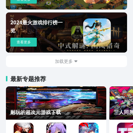
彩的**图表**用于统计用户的数据信息|
|7|三种形式的**桌面小控件**，并且可
以为每个笔记添加快捷方式| |8|允许你
为笔记指定多个多彩的标签| |9|使用“树
2024最火游戏排行榜一
结构”模拟文件夹操作，支持**多层文件
览
夹**，并可以进行层级的搜索| |10|允
许将笔记**导出为PDF、TXT、MD格式
查看更多
的文本、HTML和图片**| |11|使用**应
用独立锁**，加强数据安全| |12|允许
用户**备份数据到外部存储空间和
加载更多
OneDrive**| |13|图片**自动压缩**，
节省本地的数据存储空间|
最新专题推荐
耐玩的超次元游戏下载
三人同