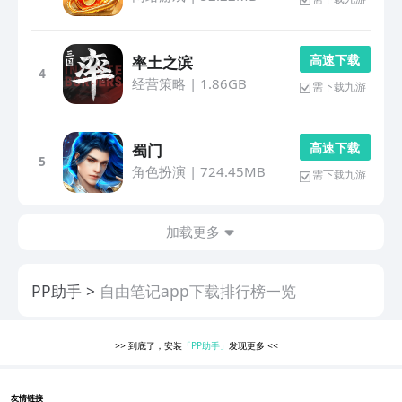
高 速 下 载
率土之滨
4
经营策略
|
1.86GB
需下载九游
高 速 下 载
蜀门
5
角色扮演
|
724.45MB
需下载九游
加载更多
PP助手
自由笔记app下载排行榜一览
>>
到底了，安装
「PP助手」
发现更多
<<
友情链接