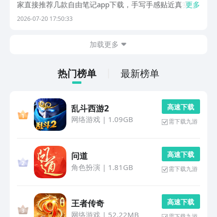
家直接推荐几款自由笔记app下载，手写手感贴近真实纸
更多
笔，多种笔刷随心切换，随手画的线条能自动规整。支持
2026-07-20 17:50:33
打字、语音转文字多种记录方式，导入 PDF 就能高亮批
注，分屏对照资料记录很方便。多级文件夹方...
加载更多
热门榜单
最新榜单
高 速 下 载
乱斗西游2
网络游戏
|
1.09GB
需下载九游
高 速 下 载
问道
角色扮演
|
1.81GB
需下载九游
高 速 下 载
王者传奇
网络游戏
|
52.22MB
需下载九游