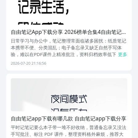
自由笔记App下载分享 2026榜单合集4自由笔记安
卓APPbefore_2
日常学习与办公中，笔记整理常面临诸多困扰：纸质笔记
本携带不便、分类混乱；电子备忘录又缺乏自然手写体
验，难以在PDF课件上精准批注，资料归档效率低下。为
更多
此，我们精选几款真正适配学生备考与职场协作的自由笔
2026-07-20 21:16:56
记类应用——它们具备高度拟真的手写压感，支持多种笔
刷切换与智能线条优化（如随手绘制的草图可自动规整为
自由笔记app下载有哪几款 自由笔记app下载分享
平时记笔记要么本子带一堆不好收纳，普通备忘录又没法
手写批注、标注 PDF 课件，整理资料格外麻烦，推荐大