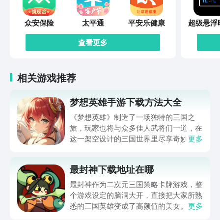
众安保险
太平通
平安乐健康
超级悬浮
查看更多
相关游戏推荐
梦想英雄手游下载方法大全
《梦想英雄》制造了一场独特的三国之
旅，玩家也将与众多佳人武将们一道，在
这一架空设计的三国世界里尽享奇妙冒
更多
险，并在刺激的战斗中体验与敌人厮杀的
激情。梦想英雄手游下载方法大全马上就
最封神下载地址在哪
为玩家们带来，通过它就可以体验到超级
畅快的三国冒险，想入坑这一作品的玩家
最封神作为二次元三国策略卡牌游戏，整
还请不要错过。
个游戏设定的脑洞大开，直接把大家所熟
悉的三国英雄变成了高颜值的美女。整体
更多
的新鲜感比较足，所以玩家在体验的时候