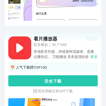
NO.
2
看片播放器
影音播放
|
38.71MB
本地影音扫描，持链接种流媒体、直播、
点播协议。 万能播放 具有超强的多格式
更多
支持和解码能力，全面支持目前流行的所
有影音格式 . 超强的解码功能 硬件加速模
人气下载榜TOP100
式,普通模式,流畅模式自由切换.支持新的
ARM CPU NEON指令集.支付私密视频加
安 全 下 载
密。加密的私密视频其他的影音播放器软
件播放不了。真正做到你私密视频的守护
优先用豌豆荚APP下载
者