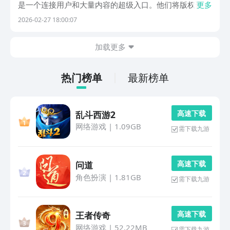
是一个连接用户和大量内容的超级入口。他们将版权资源
更多
和直播信号融合在一起，通过智能推荐和多终端互动，让
2026-02-27 18:00:07
用户可以在工作之余，随时随地进入精彩的视听世界。安
装一款适合自己收看喜好的 APP，不但可以让你在闲...
加载更多
热门榜单
最新榜单
高 速 下 载
乱斗西游2
网络游戏
|
1.09GB
需下载九游
高 速 下 载
问道
角色扮演
|
1.81GB
需下载九游
高 速 下 载
王者传奇
网络游戏
|
52.22MB
需下载九游