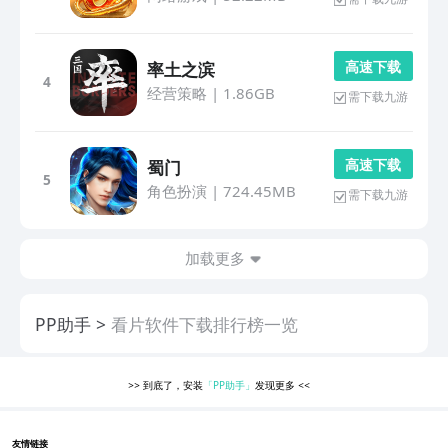
高 速 下 载
率土之滨
4
经营策略
|
1.86GB
需下载九游
高 速 下 载
蜀门
5
角色扮演
|
724.45MB
需下载九游
加载更多
PP助手
看片软件下载排行榜一览
>>
到底了，安装
「PP助手」
发现更多
<<
友情链接