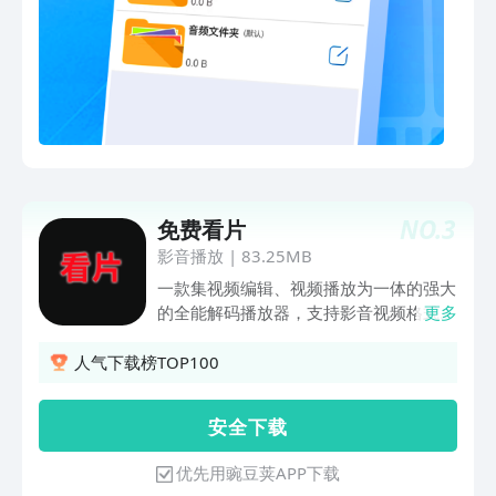
NO.
3
免费看片
影音播放
|
83.25MB
一款集视频编辑、视频播放为一体的强大
的全能解码播放器，支持影音视频格式的
更多
极速播放，流畅不卡顿的万能视频播放
器。 特色功能- 视频格式：支持mp4,
人气下载榜TOP100
mkv, wmv, flv, avi, rmvb, blu-ray, 4k等
格式的视频文件播放- 音频：支持mp3,
安 全 下 载
wma, wav, flac, dat, ac3, aac, ape, ogg
等几乎全部声音格式- 视频剪辑，视频编
优先用豌豆荚APP下载
辑，打造您的专属vlog