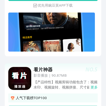
优先用豌豆荚APP下载
NO.
5
看片神器
影音播放
|
90.87MB
【产品特性】视频剪辑功能包含了：视频
水印、视频旋转、视频拼接、尺寸裁剪、
更多
视频变速、时长裁剪、视频压缩、音频拼
接、视频倒放、转gif等功能。当您导出
人气下载榜TOP100
视频时将不带任何水印，给您带来无水印