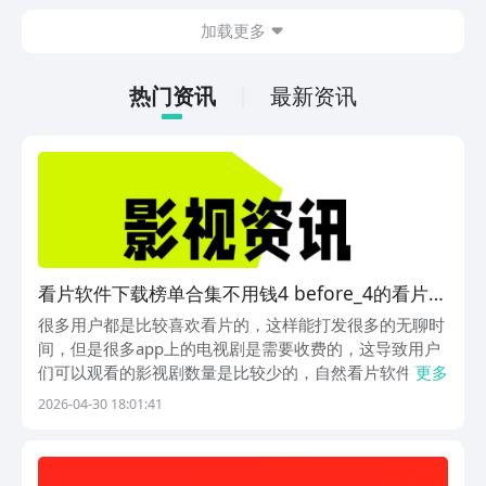
也想要了解最封神下载地址在哪。毕竟玩
加载更多
家在体验游戏的时候，如果能够成功的下
载游戏，那么在体验时会更加的方便。下
面就针对下载地址做相关内容的介绍。
热门资讯
最新资讯
看片软件下载榜单合集不用钱4 before_4的看片
app推荐
很多用户都是比较喜欢看片的，这样能打发很多的无聊时
间，但是很多app上的电视剧是需要收费的，这导致用户
们可以观看的影视剧数量是比较少的，自然看片软件下载
更多
排行榜一览成为了关注的重点，这里就推荐几款免费的看
2026-04-30 18:01:41
片app，可以让用户们观看到不同类型的影视剧哦。1、
《免费看片》如果厌倦主流平台繁杂会员与更新限制...