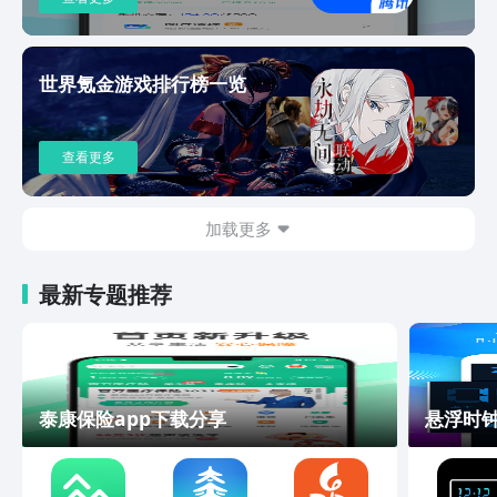
世界氪金游戏排行榜一览
查看更多
加载更多
最新专题推荐
泰康保险app下载分享
悬浮时钟