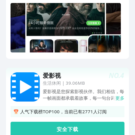
NO.
4
爱影视
生活休闲
|
39.06MB
爱影视是您探索影视伙伴。我们相信，每
一帧画面都承载着故事，每一句台词都蕴
更多
含着情感。在这里，您不仅可以找到心仪
的影视作品，更能深刻理解其背后的文化
人气下载榜TOP100，当前已有2771人订阅
与艺术价值。加入我们，一起开启一段段
难忘的影视之旅，让心灵在光影交错中自
安 全 下 载
由翱翔。