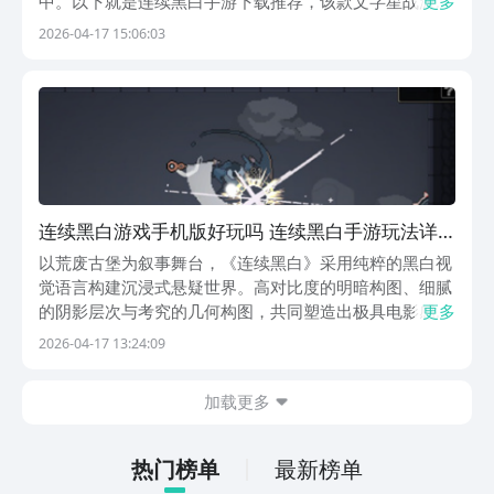
中。以下就是连续黑白手游下载推荐，该款文字星战游戏
更多
没有那种急促的竞技感，也不要求玩家无休止地挑战极
2026-04-17 15:06:03
限。你可以选择深入研究，也可以选择轻松玩，但所有的
选择都不会有压力。它给你的是一个没有内卷、没有压力
的...
连续黑白游戏手机版好玩吗 连续黑白手游玩法详
细盘点与体验分析
以荒废古堡为叙事舞台，《连续黑白》采用纯粹的黑白视
觉语言构建沉浸式悬疑世界。高对比度的明暗构图、细腻
的阴影层次与考究的几何构图，共同塑造出极具电影感的
更多
艺术风格。游戏摒弃色彩干扰，转而通过光影节奏、纹理
2026-04-17 13:24:09
质感与空间留白强化氛围张力，使每一帧画面都成为解谜
线索的一部分。【连续黑白】最新版预约/下载地址》》
加载更多
热门榜单
最新榜单