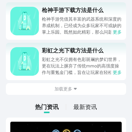
枪神手游下载方法是什么
枪神手游凭借其丰富的武器系统和深度的
养成机制，已经成为众多玩家不可或缺的
掌上乐园。既然如此精彩，那么问题来
更多
了，许多新入坑的小伙伴都在询问：枪神
手游下载方法是什么？接下来就为大家详
彩虹之光下载方法是什么
细介绍其具体的下载方法，若想亲自体验
这款游戏的魅力，那就去九游平台下载，
彩虹之光不仅拥有色彩斑斓的梦幻世界，
是目前手游福利最多的平台，属于阿里巴
更在玩法上摒弃了传统mmo的高强度操
巴灵犀互娱旗下产品，大平台有保障。目
作与重氪金门槛，旨在让玩家在轻松愉悦
更多
前1元入手九游白银会员，每月领50元游
的氛围中，重拾童年冒险的纯粹快乐。那
戏券，一年送600。
么，彩虹之光下载方法是什么呢？若想亲
加载更多
自体验，那就去九游平台下载，是目前手
游福利最多的平台，属于阿里巴巴灵犀互
娱旗下产品，大平台有保障。目前海量游
热门资讯
最新资讯
戏，登录即送福利券、0元首充、5折月
卡等超值活动等着你。