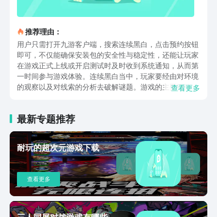
推荐理由：
用户只需打开九游客户端，搜索连续黑白，点击预约按钮
即可，不仅能确保安装包的安全性与稳定性，还能让玩家
在游戏正式上线或开启测试时及时收到系统通知，从而第
一时间参与游戏体验。连续黑白当中，玩家要经由对环境
的观察以及对线索的分析去破解谜题。游戏的主要玩法是
查看更多
解谜，在限定区域找到重要的道具或者触发机关，从而推
动剧情的发展。谜题设计讲究，会包含图形组合、密码破
最新专题推荐
解、机关操控等各种各样的内容，必须需要玩家逻辑思维
和空间想象两种方法配合使用。随着游戏的不断更新，谜
题的难易度也越来越大，玩家必须不断地去尝试，去改变
耐玩的超次元游戏下载
自己的方法才能通过。游戏用渐进式解锁的方式，玩家完
成当前区域的谜题之后才能进入下一个区域。但是新区域
的开放可能会导致之前已经存在的场景发生变化，比如某
查看更多
些隐藏的通道或者线索因为某种条件出现而被显示出来。
所以玩家在探索的时候要反复回看已经解锁过的地图，注
意那些容易被忽略的细节。游戏中的谜题不是孤立存在
的，它同故事有着密切的联系，玩家要借助解谜来把整个
三人同屏对战游戏有哪些