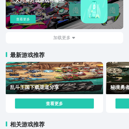
剧情串连起来。NPC或者其它角色之间的互动也属于重要
环节，他们的对话可以给出一些重要的提示或者背景故
事，使玩家对游戏世界有更深的理解。因此建议玩家在游
查看更多
戏中解谜时要多和角色交流，整理出自己得到的信息来推
进游戏。因此连续黑白凭借它的独特解谜方式、吸引人的
剧情和充满艺术气息的画风，成为人们翘首以盼的手机游
加载更多
戏。九游平台预约下载可以保证安全、方便，还可以第一
时间得到游戏的最新消息。喜欢挑战智慧的玩家一定会觉
最新游戏推荐
得它很值得一试。希望各位读者在开始之前做好充分的准
备，迎接一场充满悬疑和惊喜的黑白冒险之旅。
乱斗王国下载渠道分享
秘境勇
查看更多
相关游戏推荐