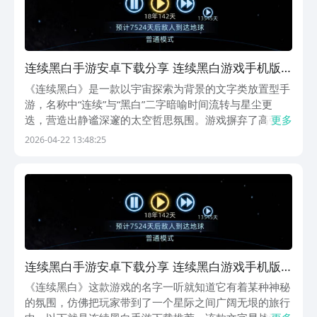
连续黑白手游安卓下载分享 连续黑白游戏手机版
安卓iOS安装攻略
《连续黑白》是一款以宇宙探索为背景的文字类放置型手
游，名称中“连续”与“黑白”二字暗喻时间流转与星尘更
迭，营造出静谧深邃的太空哲思氛围。游戏摒弃了高强度
更多
操作与即时对抗机制，主打低门槛、低压力、高自由度的
2026-04-22 13:48:25
沉浸式体验，适合偏好慢节奏生活的玩家群体。【连续黑
白】最新版预约/下载地址》》》》》#连续黑白#《
连续黑白手游安卓下载分享 连续黑白游戏手机版
怎么下载
《连续黑白》这款游戏的名字一听就知道它有着某种神秘
的氛围，仿佛把玩家带到了一个星际之间广阔无垠的旅行