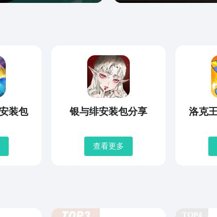
安装包
银与绯安装包分享
洛克
查看更多
TOP4