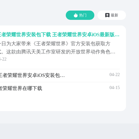
热门
最新
王者荣耀世界安装包下载 王者荣耀世界安卓iOS最新版本获取方式
今日为大家带来《王者荣耀世界》官方安装包获取方
式。这款由腾讯天美工作室研发的开放世界动作角色扮
4-22
演游戏，以东方幻想为世界观基底，构建出规模宏大、
细节丰富的虚拟疆域。游戏摒弃传统点击式或挂机式玩
04-22
王者荣耀世界手游安卓下载 王者荣耀世界安卓iOS安装包获取
法，主打高自由度探索体验——玩家可自由奔跑、攀爬
高墙、滑翔越障、潜行追踪、解构机关，真正实现沉浸
04-15
者荣耀世界在哪下载
式地图互动。《