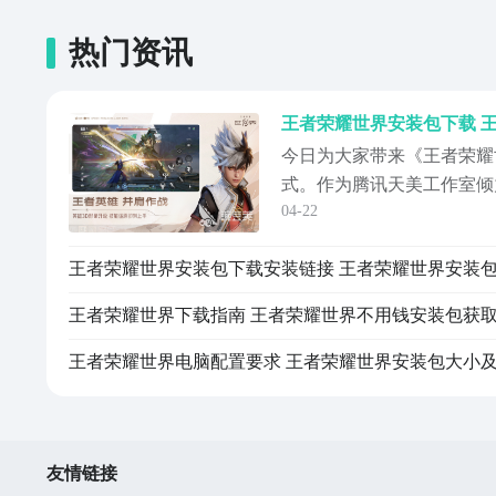
热门资讯
今日为大家带来《王者荣耀
式。作为腾讯天美工作室倾
04-22
世界ARPG手游，《王者
缝地图，采用写实与国风融
传统MOBA或挂机类手游
翔、潜行与解谜，体验真正
王者荣耀世界下载指南 王者荣耀世界不用钱安装包获
者荣耀世
友情链接