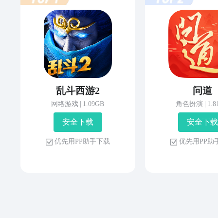
乱斗西游2
问道
网络游戏
|
1.09GB
角色扮演
|
1.
安 全 下 载
安 全 下 载
优 先 用 P P 助 手 下 载
优 先 用 P P 助