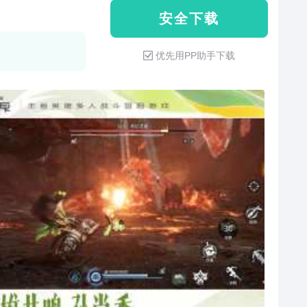
安 全 下 载
优先用PP助手下载