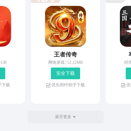
王者传奇
81GB
网络游戏
|
52.22MB
经
安 全 下 载
 手 下 载
优 先 用 P P 助 手 下 载
优 
展开更多