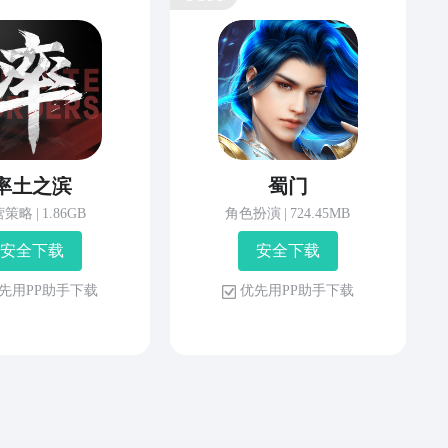
率土之滨
蜀门
营策略
|
1.86GB
角色扮演
|
724.45MB
安 全 下 载
安 全 下 载
先 用 P P 助 手 下 载
优 先 用 P P 助 手 下 载