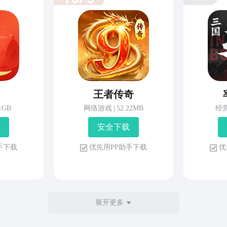
王者传奇
81GB
网络游戏
|
52.22MB
经
安 全 下 载
 手 下 载
优 先 用 P P 助 手 下 载
优 
展开更多