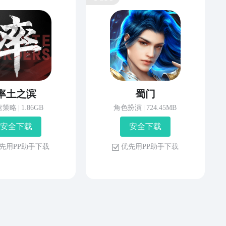
率土之滨
蜀门
营策略
|
1.86GB
角色扮演
|
724.45MB
安 全 下 载
安 全 下 载
先 用 P P 助 手 下 载
优 先 用 P P 助 手 下 载