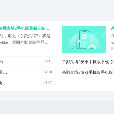
杀戮尖塔2安卓手机版下载 杀戮尖塔2手机版最新安装包获取
战，那么《杀戮尖塔2》将是
elike）式回合制冒险作品。
0
叙事深邃的黑暗幻想世界
角色，逐层攀登充满未知的
04-11
杀戮尖塔2游戏手机版手机版下载 杀戮尖塔2安卓iOS预约入口
度随机性——敌人配置、事
落均无固定路径，考验玩家
04-10
杀戮尖塔2游戏手机版安卓手机版下载安装链接 杀戮尖塔2手游安卓版预约链接
过
04-07
杀戮尖塔2游戏手机版安卓手机版下载方法是什么 杀戮尖塔2手游安卓下载方法盘点