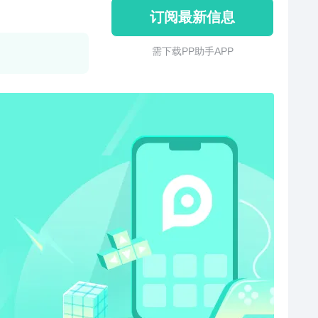
订阅最新信息
需 下 载 P P 助 手 A P P