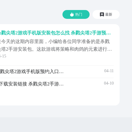
热门
最新
杀戮尖塔2游戏手机版安装包怎么找 杀戮尖塔2手游预约地址
在今天的这期内容里面，小编给各位同学准备的是杀戮
尖塔2手游安装包。这款游戏将策略和肉鸽的元素进行了
4-15
非常完美的融合，并且有众多定位不同，战斗风格各有
特色的角色，等待玩家们来选择，因此在最近期待它的
04-11
杀戮尖塔2安卓手机版下载 杀戮尖塔2游戏手机版预约入口及安装攻略
玩家可以说是相当之多了。不少同学都想要在开服之
后，及时的把它给下载到自己的手机中，那么只需要通
04-10
杀戮尖塔2游戏手机版手机版下载安装链接 杀戮尖塔2手游手机版预约链接
今天文章里...