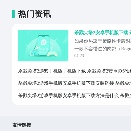
热门资讯
如果你热衷于策略性卡牌对
一款不容错过的肉鸽（Rogu
04-23
游戏构建在一个氛围压抑、
中，玩家需操控不同特性的
尖塔。每一场战斗都具备高
件触发、卡牌获取与遗物掉
临
友情链接