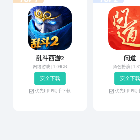
乱斗西游2
问道
网络游戏
|
1.09GB
角色扮演
|
1.
安 全 下 载
安 全 下 载
优 先 用 P P 助 手 下 载
优 先 用 P P 助