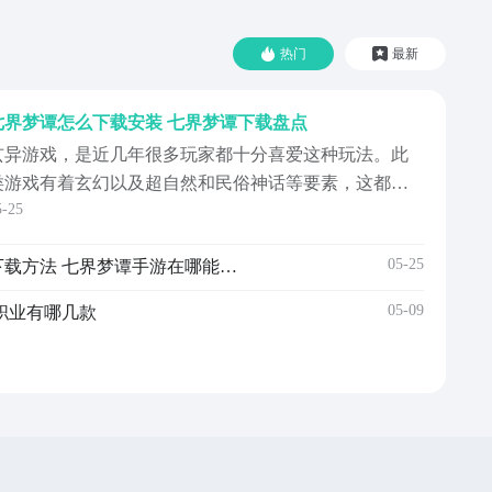
热门
最新
七界梦谭怎么下载安装 七界梦谭下载盘点
玄异游戏，是近几年很多玩家都十分喜爱这种玩法。此
类游戏有着玄幻以及超自然和民俗神话等要素，这都是
5-25
不少玩家所感兴趣的。七界梦谭这个名字便是最近玩家
提到最多的游戏。那么，七界梦谭怎么下载安装？对玩
05-25
七界梦谭游戏手机版不用钱下载方法 七界梦谭手游在哪能下载
家来说如果对一款游戏感兴趣的话，那么就想要早点体
验到这款游戏。【七界梦谭】最新版预约/下
05-09
职业有哪几款
载》》》》》#七界梦...