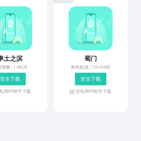
率土之滨
蜀门
营策略
|
1.86GB
角色扮演
|
724.45MB
安 全 下 载
安 全 下 载
先 用 P P 助 手 下 载
优 先 用 P P 助 手 下 载