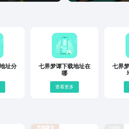
地址分
七界梦谭下载地址在
七界
哪
查看更多
TOP4