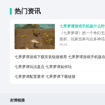
热门资讯
《七界梦谭》把一个奇幻无
面前，玩家也将与众多神话
08-04
妙冒险，更有极具趣味的化
妖怪享受激情的战斗。那七
七界梦谭游戏下载安装链接推荐 七界梦谭游戏手机版
相关信息已经整理好，这就
诸位，快来瞧瞧吧。《七界
七界梦谭玩法盘点 七界梦谭如何玩
址》》》》》#七...
七界梦谭配置要求 七界梦谭下载链接
友情链接