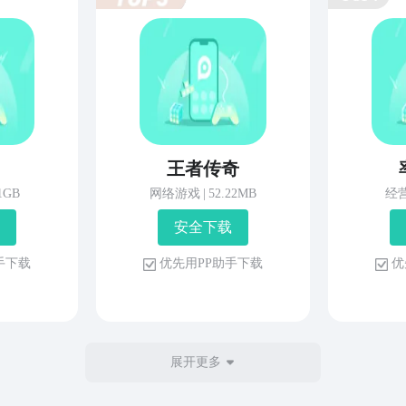
王者传奇
81GB
网络游戏
|
52.22MB
经
安 全 下 载
 手 下 载
优 先 用 P P 助 手 下 载
优 
展开更多