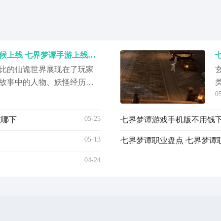
七界梦谭游戏手机版什么时候上线 七界梦谭手游上线时间推荐
比的仙诡世界展现在了玩家
故事中的人物、妖怪经历奇
0
形玩法，能让玩家变成各种
界梦谭手游什么时候上线？
05-25
在哪下
将七界梦谭公测信息分享给
梦谭》最新预约下载地
05-13
七界梦谭职业盘点 七界梦谭
04-24