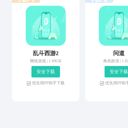
乱斗西游2
问道
网络游戏
|
1.09GB
角色扮演
|
1.
安 全 下 载
安 全 下 载
优 先 用 P P 助 手 下 载
优 先 用 P P 助