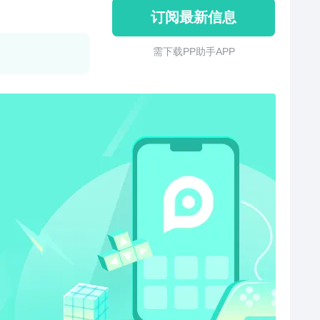
订阅最新信息
需 下 载 P P 助 手 A P P