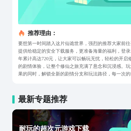
推荐理由：
要想第一时间踏入这片仙诡世界，强烈的推荐大家前往
提供给稳定的安全下载服务，更准备海量的福利，登录
年累计高达720元，让大家可以畅玩无忧，轻松的开
的剧情体验，让整个修仙之旅充满了悬念和沉浸感。玩
果的同时，解锁全新的剧情分支和玩法路径，每一次的
前，是亲手打造专属于自己的洞府遗迹，设置秘境机关
场修仙的历程中，留下独特的印记。
最新专题推荐
耐玩的超次元游戏下载