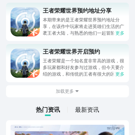
王者荣耀世界预约地址分享
本期带来的是王者荣耀世界预约地址分
享，在该作中玩家将走进英雄们生活的广
袤王者大陆，与熟悉的他们一起冒险，亲
更多
自经历英雄们的故事，共同书写属于自己
的全新篇章，相信不少喜欢王者的粉丝玩
王者荣耀世界开启预约
家对该作一直非常关注，想要一份预约地
址，那么下文就来分享一下预约链接。
王者荣耀是一个知名度非常高的游戏，很
多玩家都和好友参与过游戏，但今天要介
绍的游戏，和传统的王者有很大的区别，
更多
但也有大量的相似之处，这就是王者IP衍
生的王者荣耀世界，王者荣耀世界开启预
加载更多
约了吗，会在下面跟大家分享，如果喜欢
王者荣耀，那就可以在这个立体的大世界
里，再次和角色进行冒险。
热门资讯
最新资讯