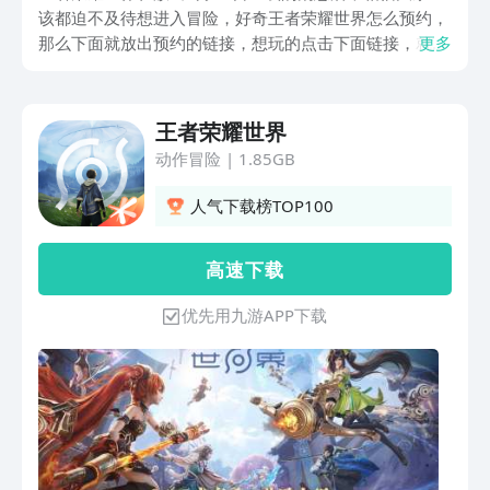
该都迫不及待想进入冒险，好奇王者荣耀世界怎么预约，
那么下面就放出预约的链接，想玩的点击下面链接，就可
更多
以进入到手游福利最好的九游预约，九游是阿里巴巴灵犀
互娱产品，会在上线的时候提醒下载，并且里面还有签到
抽奖，大家能通过玩游戏每天领工资。
王者荣耀世界
动作冒险
|
1.85GB
人气下载榜TOP100
高 速 下 载
优先用九游APP下载