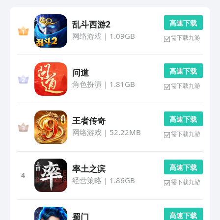
高 速 下 载
乱斗西游2
网络游戏
|
1.09GB
需下载九游
高 速 下 载
问道
角色扮演
|
1.81GB
需下载九游
高 速 下 载
王者传奇
网络游戏
|
52.22MB
需下载九游
高 速 下 载
率土之滨
4
经营策略
|
1.86GB
需下载九游
高 速 下 载
蜀门