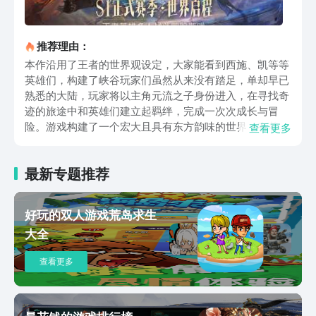
推荐理由：
本作沿用了王者的世界观设定，大家能看到西施、凯等等
英雄们，构建了峡谷玩家们虽然从来没有踏足，单却早已
熟悉的大陆，玩家将以主角元流之子身份进入，在寻找奇
迹的旅途中和英雄们建立起羁绊，完成一次次成长与冒
险。游戏构建了一个宏大且具有东方韵味的世界，有着稷
查看更多
下、三分之地等区域，支持攀爬、滑翔、水下潜行等互
动，探索过程中可发现隐藏宝箱、剧情碎片和资源点，动
最新专题推荐
态天气还会影响怪物行为，比方说雷雨天某些BOSS会进
入狂暴状态，需要灵活应对。游戏的战斗不仅仅只是单纯
的技能对轰，设计了各种战斗机制，比方说冰、火等属性
好玩的双人游戏荒岛求生
技能组合会触发元素反应，面对体型巨大的领主级怪物
大全
时，针对特定部位精准破坏可使其陷入僵直状态，创造输
出窗口等，再加上和其他玩家一起作战的多人协作，这些
查看更多
让每一场战斗都充满策略和惊喜。王者荣耀世界怎么预约
应该都清楚了，本作是非常值得大家期待的，战斗系统充
满策略深度、探索内容多样丰富，再加上王者世界观的加
持，不管是粉丝，还是新玩家都能感受到乐趣，喜欢可一