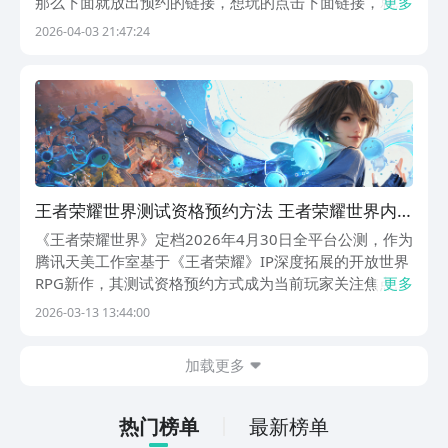
那么下面就放出预约的链接，想玩的点击下面链接，就可
更多
以进入到手游福利最好的九游预约，九游是阿里巴巴灵犀
2026-04-03 21:47:24
互娱产品，会在上线的时候提醒下载，并且里面还有签到
抽奖，大家能通过玩游戏每天领工资。【王者荣耀世界...
王者荣耀世界测试资格预约方法 王者荣耀世界内
测名额怎么获取
《王者荣耀世界》定档2026年4月30日全平台公测，作为
腾讯天美工作室基于《王者荣耀》IP深度拓展的开放世界
RPG新作，其测试资格预约方式成为当前玩家关注焦点。
更多
不少用户希望快速掌握官方认可、渠道正规、权益透明的
2026-03-13 13:44:00
预约路径。在此，我们推荐一个由阿里巴巴灵犀互娱孵化
并持续运营的手游服务平台——九游APP。
加载更多
热门榜单
最新榜单