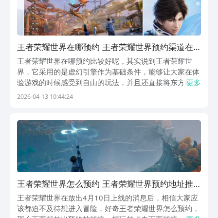
王者荣耀世界在哪预约 王者荣耀世界预约渠道在
哪里
王者荣耀世界在哪预约比较好呢，其实说到王者荣耀世
界，它采用的是虚幻引擎作为基础条件，能够让大家在体
验游戏的时候感受到自由的玩法，并且还直接将东方幻想
更多
美学有效地结合，所以大家在体验之前就想要了解它的预
2026-04-13 10:44:24
约渠道。下面就针对大家的需求做相关内容的介绍。【王
者荣耀世界】最新版预约/下载地址》》》》》#王者荣
耀...
王者荣耀世界怎么预约 王者荣耀世界预约地址推
荐
王者荣耀世界在放出4月10日上线的消息后，相信大家应
该都迫不及待想进入冒险，好奇王者荣耀世界怎么预约，