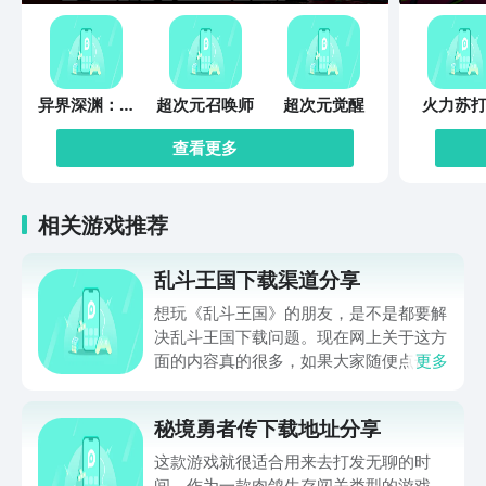
异界深渊：觉
超次元召唤师
超次元觉醒
火力苏打
醒
查看更多
相关游戏推荐
乱斗王国下载渠道分享
想玩《乱斗王国》的朋友，是不是都要解
决乱斗王国下载问题。现在网上关于这方
面的内容真的很多，如果大家随便点击陌
更多
生链接，就很容易遇到安装包信息不完整
的情况。想省去这些麻烦，直接通过九游
秘境勇者传下载地址分享
app进行下载会更加方便，九游是手游福
利最多的游戏平台，在这里不仅能够看到
这款游戏就很适合用来去打发无聊的时
游戏资源，还能及时查看后续的消息、活
间。作为一款肉鸽生存闯关类型的游戏，