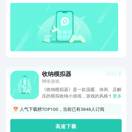
NO.
4
收纳模拟器
网络游戏
《收纳模拟器》是一款温暖、休闲、且解
压的模拟收纳小游戏，游戏的风格十分的
更多
精彩有趣。游戏中有着悦耳动听的音乐，
搭配上经典的日系游戏画风，让用户进入
人气下载榜TOP100，当前已有3848人订阅
游戏就能快速放松心情。游戏的操作十分
的简单，超多不同的物品混乱的堆放在一
高 速 下 载
起，同时游戏也将为我们提供用于存储的