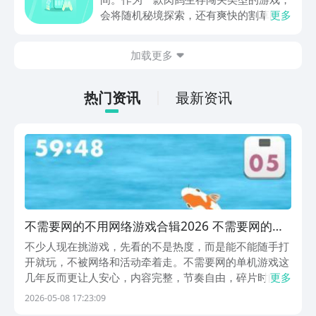
动内容等相关信息。
会将随机秘境探索，还有爽快的割草闯关
更多
全部都放在一起。秘境勇者传下载地址是
在什么地方呢？玩家只需要通过以下的链
加载更多
接就可以下载。游戏的上手门槛还是比较
低的，一只手就可以操控，很适合用来去
打发无聊的时间，可玩性真的比较高。
热门资讯
最新资讯
不需要网的不用网络游戏合辑2026 不需要网的单
机游戏榜单合集
不少人现在挑游戏，先看的不是热度，而是能不能随手打
开就玩，不被网络和活动牵着走。不需要网的单机游戏这
几年反而更让人安心，内容完整，节奏自由，碎片时间也
更多
能玩得舒服。小编整理了几部不错的作品，顺便提一句，
2026-05-08 17:23:09
九游是手游福利最多的游戏平台，九游APP是阿里巴巴灵