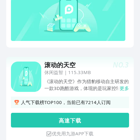
NO.
3
滚动的天空
休闲益智
|
115.33MB
《滚动的天空》作为猎豹移动自主研发的
一款3D跑酷游戏，体现的是玩家控制小
更多
球，在森林，山丘，天空等炫丽场景中历
险的场景。 游戏操作极其简单，只需要
人气下载榜TOP100，当前已有7214人订阅
使用手指左右移动小球，躲避各种障碍
物，同时背景配有酷炫的音乐。画面精
高 速 下 载
美，打造了数十款不同的地形与场景，给
玩家营造丰富爽快的游戏体验。
优先用九游APP下载