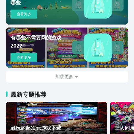
的故事情节和人物设定。 2、游戏中有着
哪些
不同的游戏玩法，让玩家在游戏中体验到
不同的游戏乐趣。 3、追踪它的去向，和
查看更多
往常一样，这一疯狂鲁莽的侦探历险充满
了曲折。 4、丰富了其游戏的内容玩法，
让整个游戏更加的经典独特。 飞行者兄
有哪些不需要网的游戏
弟2游戏评价 飞行者兄弟2游戏里面的玩
2022
法超级经典独特，整个游戏内容玩法非常
的丰富多彩，在这里，玩家们将要跟随兄
查看更多
弟二人组去对抗邪恶的势力，拯救出阿森
尼克。 九游为您提供飞行者兄弟2的 手
机游戏，欢迎大家记住本站网址，九游是
加载更多
您下载安卓手游app最好的网站！
最新专题推荐
耐玩的超次元游戏下载
三人同