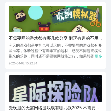
犀互娱旗下产品，大平台有保障，而且一元开通白银会...
不需要网的游戏都有哪几款分享 耐玩有趣的不用
网络手游安卓下载2026
今天的游戏都是单机也可以玩的，不需要网的游戏都有哪
些推荐，体验过程中有着丰富的题材，感受不同游戏模式
带来的乐趣，同时还不需要联网就能进行，如果想要体验
更多
这些游戏，大家可以前往九游APP，因为九游是手游福利
2026-04-02 15:22:34
最齐全的平台，在九游内玩家们可以签到抽奖，玩游戏在
线领取到工资，九游隶属于阿里巴巴灵犀互娱旗下的平...
受欢迎的无需网络游戏戏有哪几款2025 不需要网