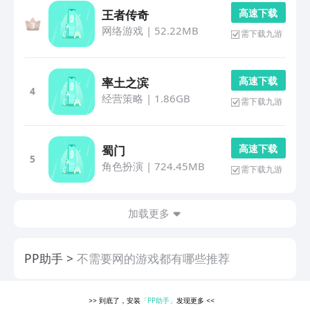
高 速 下 载
王者传奇
网络游戏
|
52.22MB
需下载九游
高 速 下 载
率土之滨
4
经营策略
|
1.86GB
需下载九游
高 速 下 载
蜀门
5
角色扮演
|
724.45MB
需下载九游
加载更多
PP助手
不需要网的游戏都有哪些推荐
>>
到底了，安装
「PP助手」
发现更多
<<