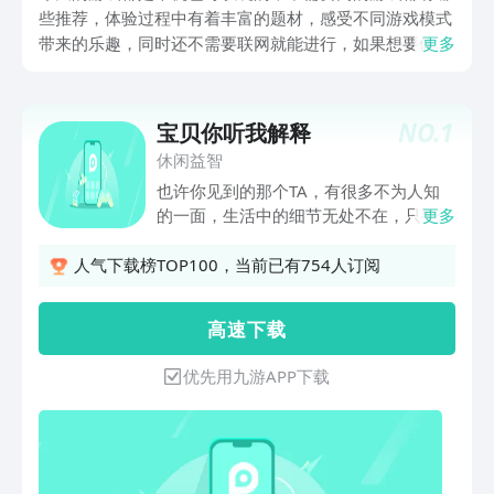
些推荐，体验过程中有着丰富的题材，感受不同游戏模式
带来的乐趣，同时还不需要联网就能进行，如果想要体验
更多
这些游戏，大家可以前往九游APP，因为九游是手游福利
最齐全的平台，在九游内玩家们可以签到抽奖，玩游戏在
线领取到工资，九游隶属于阿里巴巴灵犀互娱旗下的平
NO.
1
宝贝你听我解释
台。
休闲益智
也许你见到的那个TA，有很多不为人知
的一面，生活中的细节无处不在，只要你
更多
愿意，你就是福尔摩斯，究竟是误会还是
事实？以线索及证据的方式来判断是非，
人气下载榜TOP100，当前已有754人订阅
让我们跟随着主人公视角一起解开事情的
真相。
高 速 下 载
优先用九游APP下载