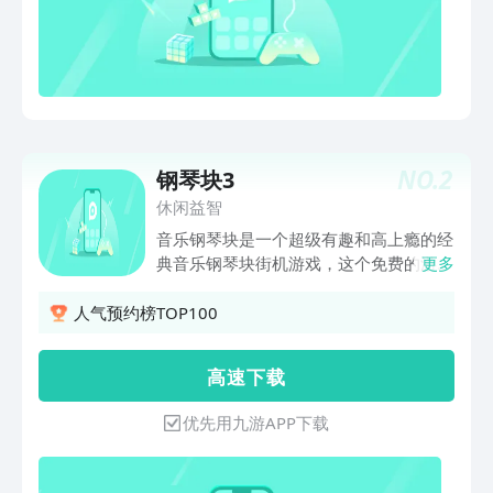
NO.
2
钢琴块3
休闲益智
音乐钢琴块是一个超级有趣和高上瘾的经
典音乐钢琴块街机游戏，这个免费的游戏
更多
适合每个人，现在放松你的灵魂与美丽的
钢琴声音，选择您最喜欢的歌曲像一个专
人气预约榜TOP100
业的钢琴家一样开始游戏。 这音乐钢琴
黑色块是一个全新的免费黑色钢琴块的游
高 速 下 载
戏。没有应用内购买功能。永远免费玩。
音乐黑色块可以很容易地使你的手机成为
优先用九游APP下载
一个魔术钢琴！在你的Android设备上现
在播放最好的速度挑战游戏的钢琴黑色
块！