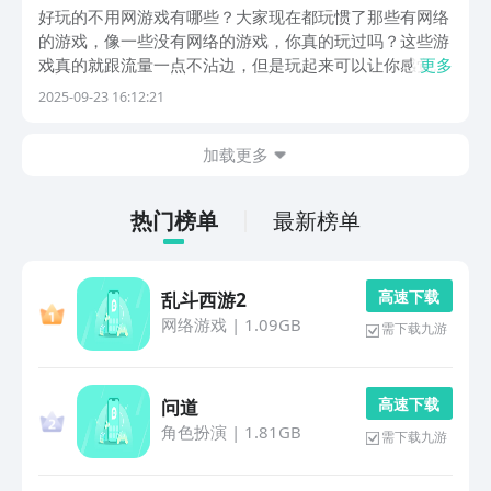
的火爆的游戏分享
好玩的不用网游戏有哪些？大家现在都玩惯了那些有网络
的游戏，像一些没有网络的游戏，你真的玩过吗？这些游
戏真的就跟流量一点不沾边，但是玩起来可以让你感觉愉
更多
悦。如果你不信的话，下面就带你一起去到这些没有网络
2025-09-23 16:12:21
但有趣的世界里面探索一番吧。1、《星际探险队》手游
为各位小伙伴打造了一个充满未知的星际世界。在这片
加载更多
浩...
热门榜单
最新榜单
高 速 下 载
乱斗西游2
网络游戏
|
1.09GB
需下载九游
高 速 下 载
问道
角色扮演
|
1.81GB
需下载九游