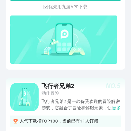
盒子，玩家用户只需按照盒子大小与物品
优先用九游APP下载
大小相对应将各种物品放置到相应的位置
即可。需要注意的是，我们收纳的同时是
会有时间限制的，但是在界面上是不会显
示，所以这里就需要玩家用户自己把握
了，别稍不注意时间过了结果收纳还没完
成，那个时候就得重新来过咯，此外游戏
内还有多种不同的收纳场景和收纳物品。
游戏特色：1、整体的操作玩法方式也是
非常解压的，所以你需要耐心挑战；2、
趣味十足的操作方式也是可以让你爱不释
手进行挑战的；3、而且可以随时随地的
进行冒险，让自己完成更多闯关。游戏攻
NO.
5
飞行者兄弟2
略：1、而且在这里的操作过程中，你也
可以发挥自己的想象，完成更多挑战。
动作冒险
2、最重要的是在这里的很多物品大小的
飞行者兄弟2 是一款备受欢迎的冒险解密
设置也是不同的；3、你需要让自己在这
游戏，它融合了冒险和解谜元素，让玩家
更多
里完成闯关，获得不同的奖励。游戏亮
在游戏中尽情发挥智慧，解救人物，探索
点：1、开始一系列的收纳挑战，卡通画
神秘世界。游戏玩起来并不难，但每个关
人气下载榜TOP100，当前已有11人订阅
风打造，玩起来相当的减压；2、花费一
卡都需要玩家花费一定的时间和精力去思