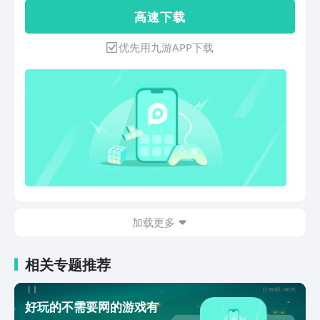
点时间进行规划，有条不紊的进行，做好
考和解决问题。游戏中，玩家将扮演两个
高 速 下 载
合理的放置；3、舒缓的背景音乐，无聊
兄弟，他们的目标是解救被邪恶势力控制
的时候来进行整理，享受惬意的时光。
的人们。 飞行者兄弟2游戏特色 1、玩家
优先用九游APP下载
不仅可以在游戏中体验到传统的冒险解密
玩法，还可以在游戏中驾驶飞行器； 2、
游戏中有着丰富的关卡和内容，每个关卡
都有不同的解密和冒险元素； 3、戏操作
简单，玩家可以轻松掌握游戏的玩法和操
作，体验游戏的乐趣。 4、游戏画面精美
细腻，音效搭配恰到好处，让玩家在游戏
中感受到身临其境的游戏氛围。 飞行者
兄弟2游戏亮点 1、游戏中有着丰富的剧
情和人物，每个角色都有着独特的性格和
故事； 2、玩家在游戏中不断挑战自我，
加载更多
提高自己的智商和反应能力。 3、有着独
特的飞行冒险玩法，让玩家在游戏中体验
到不同的游戏乐趣。 4、游戏中有着丰富
相关专题推荐
的社交互动玩法，玩家可以和其他玩家一
起组队解密，体验游戏的乐趣。 飞行者
兄弟2游戏优势 1、享受游戏中异想天开
好玩的不需要网的游戏有