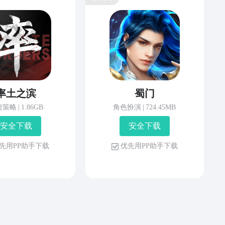
率土之滨
蜀门
营策略
|
1.86GB
角色扮演
|
724.45MB
安 全 下 载
安 全 下 载
先 用 P P 助 手 下 载
优 先 用 P P 助 手 下 载