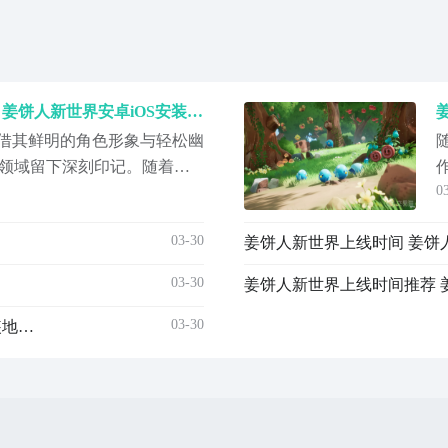
姜饼人新世界下载安装链接 姜饼人新世界安卓iOS安装包获取与安装指南
凭借其鲜明的角色形象与轻松幽
领域留下深刻印记。随着
0
启预约，这一经典IP迎来全面
，而是一次基于世界观、技
03-30
引
构。《姜饼人：新世界》最
》》》#姜饼人：新世界
03-30
姜饼人新世界上线时间推荐 
03-30
姜饼人新世界下载安装链接推荐 姜饼人新世界下载安装地址分享