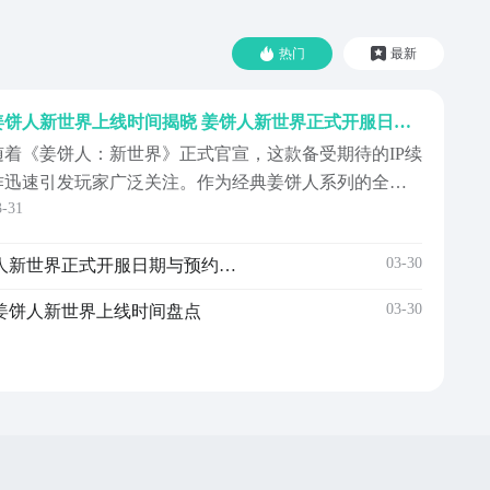
热门
最新
姜饼人新世界上线时间揭晓 姜饼人新世界正式开服日期与预约入口
随着《姜饼人：新世界》正式官宣，这款备受期待的IP续
作迅速引发玩家广泛关注。作为经典姜饼人系列的全新
3-31
篇章，本作不仅延续了IP一贯的童趣风格与角色魅力，更
在内容架构与技术表现上实现全面升级，为系列注入全
03-30
姜饼人新世界上线时间 姜饼人新世界正式开服日期与预约信息
新生命力。官方于3月21日同步释出首支宣传影片，并确
认《姜饼人：新世界》将于2029年登陆PC、移动
03-30
姜饼人新世界上线时间盘点