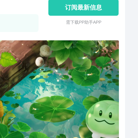
订阅最新信息
需 下 载 P P 助 手 A P P