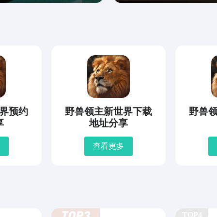
界预约
野兽领主新世界下载
野兽
享
地址分享
查看更多
TOP4