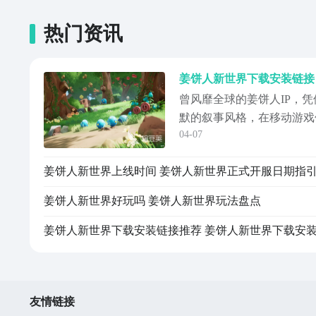
热门资讯
曾风靡全球的姜饼人IP，
默的叙事风格，在移动游戏
04-07
《姜饼人：新世界》正式开
焕新——不再是简单的复刻
姜饼人新世界上线时间 姜饼人新世界正式开服日期指
术表现与玩法逻辑的深度重
新下载地址预约地址：》》
姜饼人新世界好玩吗 姜饼人新世界玩法盘点
#《《《
友情链接