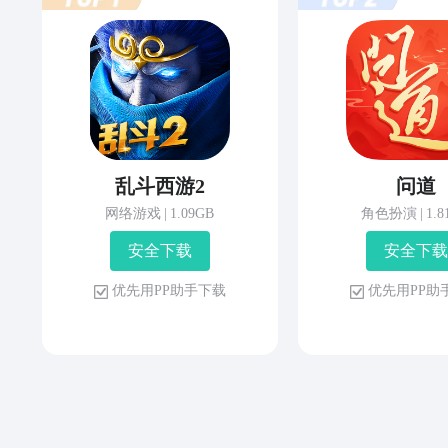
乱斗西游2
问道
网络游戏
|
1.09GB
角色扮演
|
1.
安 全 下 载
安 全 下 载
优 先 用 P P 助 手 下 载
优 先 用 P P 助