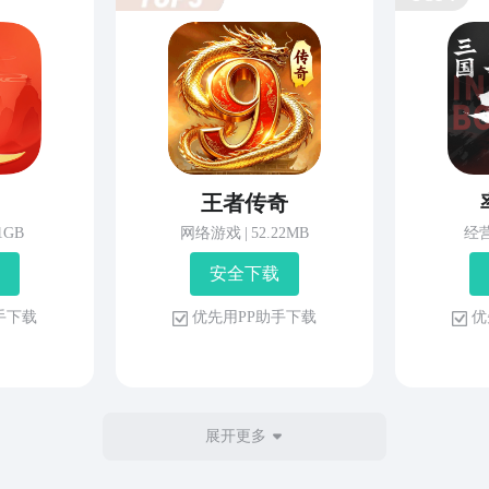
王者传奇
81GB
网络游戏
|
52.22MB
经
安 全 下 载
 手 下 载
优 先 用 P P 助 手 下 载
优 
展开更多