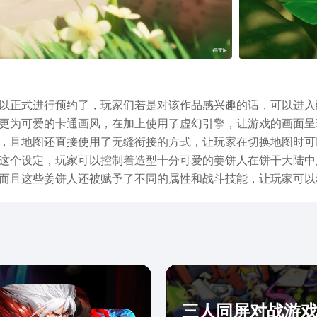
以正式进行预约了，玩家们若是对该作品感兴趣的话，可以进入豌
更为可爱的卡通画风，在加上使用了虚幻引擎，让游戏的画面呈
，且地图还直接使用了无缝衔接的方式，让玩家在切换地图时可
这个设定，玩家可以控制着造型十分可爱的姜饼人在饼干大陆中
而且这些姜饼人还被赋予了不同的属性和战斗技能，让玩家可以
不仅划分出了不同的区域场景，更是设计出了很多造型极为独特
勾起玩家的好奇心和探索欲望，让玩家想要知道饼干大陆上都存
作品的朋友，可以对该部作品期待一下哦，卡通的画风再搭配上
童趣得到释放。
三人同屏对战游