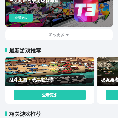
三人同屏对战游戏有哪些
各种精彩的活动，再加上整个游戏有放置挂机的功能，所
以说玩家哪怕处于离线的状态，也能够自动的升级，刷资
源，从而能够圆自己修仙的梦。最后想要给大家介绍的就
查看更多
是大道仙途手游的社交玩法，毕竟在该游戏当中，玩家可
以跨服组队去pk，也能够跟世界各地的玩家同台竞技切磋
战斗技巧交流游戏的心得，当然也有机会最终可以登顶仙
加载更多
界的排行榜。大道仙途手游下载渠道就简单的分享到这
里，其实玩家除了要知道下载地址之外，也需要深入的了
最新游戏推荐
解整个游戏的特色所在，毕竟大家进入游戏之后，将会来
到这片热血仙侠的世界当中。他们需要凭借情谊去走江
湖，也需要解锁属于自己的仙途霸业。
乱斗王国下载渠道分享
秘境勇
查看更多
相关游戏推荐