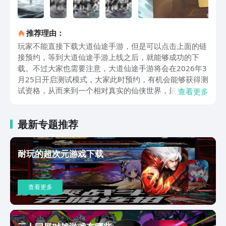
推荐理由：
玩家不能直接下载大道仙途手游，但是可以点击上面的链
接预约，等到大道仙途手游上线之后，就能够成功的下
载。不过大家也需要注意，大道仙途手游将会在2026年3
月25日开启测试模式，大家此时预约，有机会能够获得测
试资格，从而来到一个相对真实的仙侠世界，最后获得了
查看更多
修真的乐趣。不得不说大道仙途手游场景刻画的非常的细
腻，技能特效也十分的绚丽，玩家在体验的时候，每一次
最新专题推荐
战斗都充满了视觉的冲击。毕竟大家不管是在面对秘境的
探险，还是直接对于仙魔的对决，沉浸式的战斗手感能够
让大家仿佛自己来到了现场，此时正在进行激烈的战斗。
耐玩的超次元游戏下载
在大道仙途手游当中，有较多的职业可供玩家自由的选
择，只是每一种职业都有专属的技能绝技。额外玩家还可
以搭配服装翅膀，在这样的情况下，不仅仅能够让颜值上
查看更多
升，更能有效的提高角色的属性。针对大道仙途手游丰富
的玩法，也能够让玩家在体验的时候将会面对全新的挑
战，现如今，副本也能够爆出稀缺的武器，所以说玩家在
体验的时候完全不需要氟金，却能够收获满满。再加上有