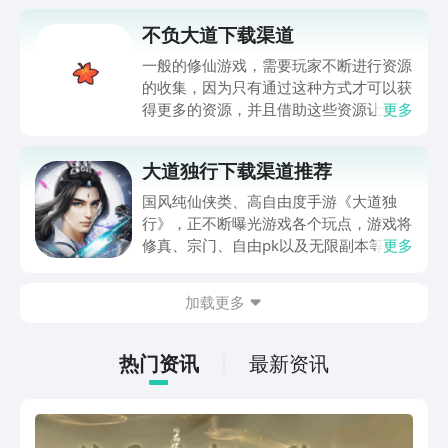
不负大道下载渠道
一般的修仙游戏，需要玩家不断进行资源
的收集，因为只有通过这种方式才可以获
得更多的资源，并且借助这些资源让角色
更多
得到提升，但在不负大道这个游戏里，玩
家可以用轻松的挂机方式体验修仙，不负
大道独行下载渠道推荐
大道下载渠道会在上面分享出来，喜修欢
仙设定的可以加入到游戏里，不但能感受
国风纯仙侠类、高自由度手游《大道独
到多样的修仙乐趣，并且还可以。通过自
行》，正不断曝光游戏各个玩点，游戏将
己的努力完成游戏里设定的各项挑战。
修真、宗门、自由pk以及无限副本等模
更多
式融合，所以很多喜欢此类手游的玩家想
知道哪里下载好，大道独行下载渠道推
加载更多
荐，这里推荐大家使用阿里巴巴灵犀互娱
旗下的九游app，经过多年建设，九游已
经成为全网手游福利最多，手游氪金性价
热门资讯
最新资讯
比堪称最高的应用，这里花一块钱即可成
白银会员，即可得到全年600元游戏礼
券，每月都能领50元，连续12个月领。