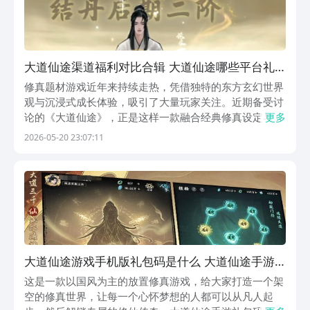
大道仙途渠道福利对比合辑 大道仙途哪些平台礼
包最多最划算
修真题材游戏近年来持续走热，凭借独特的东方玄幻世界
观与沉浸式成长体验，吸引了大量玩家关注。近期备受讨
论的《大道仙途》，正是这样一款融合经典修真设定与现
更多
代放置玩法的新作。不少玩家朋友在了解游戏时，最常咨
2026-05-20 23:07:11
询的问题之一便是：哪个平台能提供更优厚的首发福利与
专属礼包？这直接关系到新手期资源积累与角色成长节奏
大道仙途游戏手机版礼包码是什么 大道仙途手游
兑换码推荐
这是一款以国风为主的放置修真游戏，给大家打造一个架
空的修真世界，让每一个心怀梦想的人都可以从凡人起