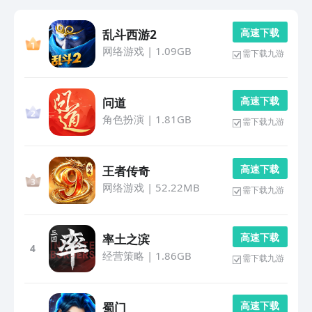
高 速 下 载
乱斗西游2
网络游戏
|
1.09GB
需下载九游
高 速 下 载
问道
角色扮演
|
1.81GB
需下载九游
高 速 下 载
王者传奇
网络游戏
|
52.22MB
需下载九游
高 速 下 载
率土之滨
4
经营策略
|
1.86GB
需下载九游
高 速 下 载
蜀门