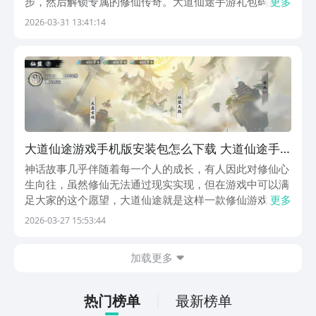
步，然后解锁专属的修仙传奇。大道仙途手游礼包码是什
更多
么？在获得礼包码之后，可以让玩家在体验的过程中更加
2026-03-31 13:41:14
的轻松，要比其他的玩家更有优势，但到底是哪一些礼包
码呢？先告诉大家，建议直接复制，以免输错。《大道仙
途...
大道仙途游戏手机版安装包怎么下载 大道仙途手
游安装包下载渠道指引
神话故事几乎伴随着每一个人的成长，有人因此对修仙心
生向往，虽然修仙无法通过现实实现，但在游戏中可以满
足大家的这个愿望，大道仙途就是这样一款修仙游戏。很
更多
多关注游戏的小伙伴们想知道大道仙途手游安装包怎么下
2026-03-27 15:53:44
载？小编整理了手游安装包的下载渠道，玩家在修仙的过
程中可以结识道侣和道友，了解这些，共同完成修仙大
加载更多
业...
热门榜单
最新榜单