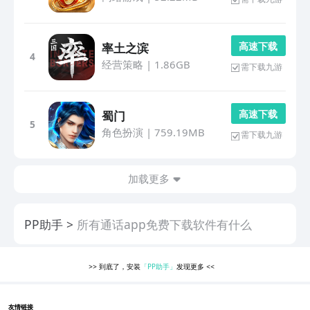
高 速 下 载
率土之滨
4
经营策略
|
1.86GB
需下载九游
高 速 下 载
蜀门
5
角色扮演
|
759.19MB
需下载九游
加载更多
PP助手
所有通话app免费下载软件有什么
>>
到底了，安装
「PP助手」
发现更多
<<
友情链接