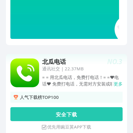
再也超低廉资费，再也不心疼话费与及对
【高清畅聊】一呼百应，一键即通，稳定
方标记、拉黑和不接听您的电话啦。
无断线，零流量消耗，拨打电话绿色无任
何限制；【资费冰点】3分打遍全国，更
有包打套餐，1元打一天，省钱且能隐藏
号码给TA意外惊喜噢；【信赖保障】13
年品牌沉淀，2.9亿人的共同选择，良好
口碑，值得信赖；服务保障！
NO.
3
北瓜电话
通讯社交
|
22.37MB
= = 用北瓜电话，免费打电话！= =❤电
话❤ 免费打电话，无需对方安装或联
更多
网。❤高清❤ 采用先进的网络电话语音
技术，保证高清通话！❤❤海量等你拿，
人气下载榜TOP100
邀请好友使用，还能赚现金，支持提现
~【北瓜电话优势】➊—免费打电话可免
安 全 下 载
费拨打电话，手机停机、被拉黑也能打，
无需消耗手机话费！➋—免费时长送注
优先用豌豆荚APP下载
册、签到、抽奖、月赠、活动等等每天免