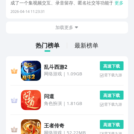
成了一个集视频交互、录音留存、匿名社交等功能于一身
更多
的复合型平台。他们不但传递了亲人和朋友之间的温暖纽
2026-04-14 11:23:31
带，而且在商业交流、证据保存和陌生人交往等方面发挥
着无可替代的作用。安装一个适合自己需要的软件，不...
加载更多
热门榜单
最新榜单
高 速 下 载
乱斗西游2
网络游戏
|
1.09GB
需下载九游
高 速 下 载
问道
角色扮演
|
1.81GB
需下载九游
高 速 下 载
王者传奇
网络游戏
|
52.22MB
需下载九游