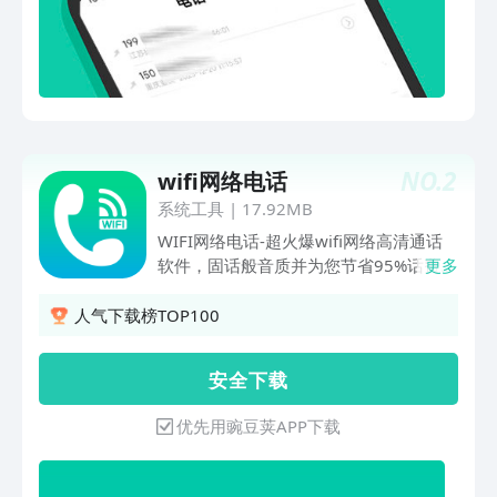
全国手机号，固定电话，主叫可匿名可显
号，被叫小号显示，保护号码隐私，拒绝
封卡封号，安全无忧打电话； 【高清电
话】 全新5G技术，2-5G网络通用，音质
优于传统固定电话，无噪音，无断线、无
延迟、无干扰，全高清打电话不受信号差
影响； 【安全电话】 DH点对点语音密钥
NO.
2
wifi网络电话
加密，防止打电话监听、电话录音、可设
无痕拨打，防查找防追踪；【信誉电话】
系统工具
|
17.92MB
国内知名通讯公司出品，11年品牌，信
WIFI网络电话-超火爆wifi网络高清通话
誉保障，支持话费转移，延期，不满意退
软件，固话般音质并为您节省95%话费，
更多
款，服务体验无可挑剔，口碑业内至佳；
是一款具有安全通话、防骚扰、保护隐
【绿色电话】5G电话率先通过互联网安
私、能突破手机黑名单的网络电话电话，
人气下载榜TOP100
全评估认证，360卫士，安全管家检测绿
自动隐号，无需设置，一键突破手机黑名
色无插件，请放心下载使用；5G网络电
单，轻松实现快速拨号、高清语音、隐私
安 全 下 载
话适合什么人使用：凡是对打电话隐私、
加密等功能！wifi电话优势：【免费电
安全、资费、通话品质有需求的都适合，
话】有网络就能任意打全球电话，对方无
优先用豌豆荚APP下载
特别是电销、业务、各行销售、微商、外
需安装，高清通话质量媲美三大运营商！
卖快递、情侣、中介、学生、调研回访、
【智能拨打】虚拟小号，变号电话，号码
买房租房等的好帮手,领先号码保护技术,
加密，保护隐私，满足你通话个性需求。