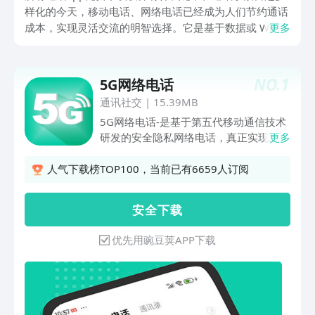
样化的今天，移动电话、网络电话已经成为人们节约通话
成本，实现灵活交流的明智选择。它是基于数据或 WiFi
更多
的环境，把传统的声音转换成数码信号，使国际电话和异
地电话都能像当地电话一样方便、清晰。安装一个适合自
己需要的软件，不仅仅是为了应付高昂的费用，也是为了
NO.
1
5G网络电话
打破通讯壁垒，让自己时刻在线。下面的五个应用虽然都
通讯社交
|
15.39MB
属于网络电话的范畴，但是它们的技术路线和功能侧重点
5G网络电话-是基于第五代移动通信技术
却各有特色。
研发的安全隐私网络电话，真正实现
更多
3G、4G、5G及wifi网络全高清通话，具
备虚拟电话、匿名聊天、隐藏号码、虚拟
人气下载榜TOP100，当前已有6659人订阅
定位归属地、模拟来电、 自动拨号、网
络电话功能，智能显隐号打电话可防标记
安 全 下 载
突破号码黑名单，秉承11年网络电话研
发技术，保持行业至低资费、至全面的功
优先用豌豆荚APP下载
能满足您所有电话相关需求。5G电话让
您无法拒绝的理由：【省钱电话】 资费
业内至低，一元打一天，打电话省话费
90%，全国电话无限制任打，无月租漫
游，对方不用安装； 【智能电话】 拨打