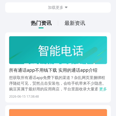
体验。滑动手指转动方块，对齐色块就能
加载更多
解锁新的立方秘境，纯粹靠空间逻辑和色
感来推进。这种返璞归真的设计，在现在
的手游市场里反而显得稀罕了。
热门资讯
最新资讯
所有通话app不用钱下载 实用的通话app介绍
想获取所有通话app免费下载的渠道？杂乱网页里捆绑程
序随处可见，贸然点击安装包，会给手机带来不少隐患。
豌豆荚属于最好用的应用商店，平台里面收录大量通话类
更多
实用程序，使用者能安心完成所有通话app免费下载的操
2026-06-15 17:38:48
作。平台配备专属净化处理模式，能够自动筛除捆绑安装
的山寨程序，如同细心守门人一般严格把控每一个应...