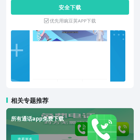
有需求的都适合，特别是电话销售防标记
话，融入日常闲聊、商务洽谈等沟通场
安 全 下 载
电话、业务员隐号防拦截电话、微商智能
景。拨打方式：软件内可直接拨打好友电
不显号电话、外卖快递免费电话、情侣私
话，无需等待，接通率高，拨打后即刻连
优先用豌豆荚APP下载
密隐藏手机号码电话、学生高清省钱电话
接。“网络电话拨通”界面设计简约，直观
等需求的好帮手,专业的通话安全技术,超
如面对面交流，能让您一眼找到所需功
低廉通话资费，再也不心疼话费与及对方
能。操作经细致简化，无需复杂设置，上
标记、拉黑不接听您的电话啦。客服
手即可熟练运用，提高沟通效率。安全保
QQ： 226218959客服电话：
障方面，“网络电话拨通”严格遵循通信行
18603011413
业标准，采用加密传输技术，为通话信息
构建安全防线，让您畅所欲言，无需担忧
隐私泄露，使用更安心。无论您是注重亲
友感情的个人用户，还是跨区域协作的企
业人士，“网络电话拨通”都以其稳固性
能、清晰语音质量和贴心功能细节，为您
打造舒适通话体验，确保沟通达成预期目
相关专题推荐
的。智能消息功能：若您不便通话、想传
递详细信息或电话未接通，该功能会立即
所有通话app免费下载
启动，通过文字传情达意，让您灵活把控
沟通方式！
查看更多