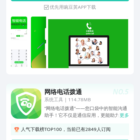
点：【智能多号】号码智能显隐，虚拟号
优先用豌豆荚APP下载
码呼出，主号隐藏防查找追踪，一卡多
号，保护号码隐私；【高清省钱】电信固
话原声音质，打电话低至4分钱每分钟，
流量0消耗，省钱90%；【加密安全】号
码防标记、突破电话黑名单，通话内容多
层链路加密安全防窃听；【方便快捷】一
拨即通，3G/4G/5G、WIFI都可高清通
话，拨打任意号码对方不需安装；【权威
保障】软件资质齐全，通过互联网安全平
台评估，通过各大安全软件认证；【无痕
通话】独立HD加密专线，不扣本机话
费，拨打电话主叫无痕迹防查找追踪；
NO.
5
网络电话拨通
【绿色无忧】超简设计，操作流畅，纯电
话无广告、无通知等通话功能外的信息干
系统工具
|
114.78MB
扰；【贴心服务】支持不满意退款，话费
“网络电话拨通”——您口袋中的智能沟通
转移，话费延期，解绑换号，客服全天候
助手！它不仅是通信应用，更能助力您获
更多
贴心服务；部分使用场景：凡是对打免费
得便捷稳定的通话体验。借助先进网络技
网络电话、省钱电话、隐私电话、加密电
术，无论身处连接Wi-Fi的书房，还是移
人气下载榜TOP100，当前已有2849人订阅
话、虚拟号码、虚拟定位，匿名高清电话
动数据覆盖的行程，都能一键轻松发起通