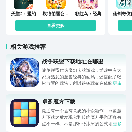
天堂2：盟约
坎特伯雷公主
彩虹岛：经典
仙剑奇侠
与骑士唤醒冠
缘起
军之剑的奇幻
查看更多
冒险
相关游戏推荐
战争联盟下载地址在哪里
战争联盟作为魔幻卡牌游戏，游戏中有大
家所熟悉的魔兽经典的画风，还搭配了轻
松放置的玩法，所以很多玩家在体验之前
更多
想要了解战争联盟下载地址方面的内容。
毕竟当大家深入体验游戏之后，如果该游
卓盈魔方下载
戏能够下载，大家在体验的时候，不仅要
实现策略。对战，而且还需要休闲挂机，
最近有一个挺有意思的小众新作，卓盈魔
在静下心来之后研究阵容搭配，从而获得
方下载之后发现它和传统魔方手游还真有
较高的乐趣。
点不一样。不是那种冷冰冰的公式堆砌，
更多
而是把色块还原做成了带点梦幻感的流光