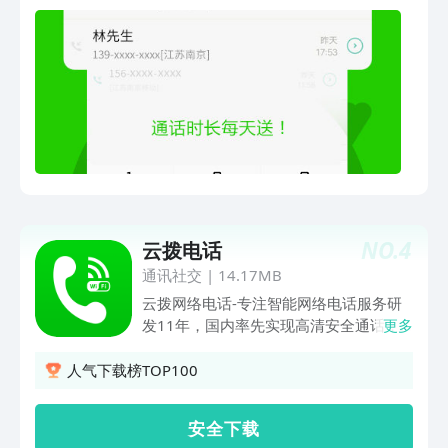
费领时长，不清零哦~➌—电话录音重要
电话一键录音，一键导出，十分便捷~➍
—流量消耗少北瓜电话采用智能拨号方
式，打电话几乎不用流量，手机网络也能
畅聊。➎—隐藏通话记录—手动关闭同步
通话记录，拨打电话无痕迹~➏—客服
MM遇到任何问题，随时联系客服MM，
为您提供贴心的服务。北瓜电话-免费电
话 微信公众号：北瓜电话
NO.
4
云拨电话
通讯社交
|
14.17MB
云拨网络电话-专注智能网络电话服务研
发11年，国内率先实现高清安全通话，
更多
灵活显隐号与高频次拨打语音通话服务，
是一款高安全性、防骚扰、防拦截、防标
人气下载榜TOP100
记、保护隐私的网络电话通讯社交软件，
日下载用户过万，稳定优质的通话品质赢
安 全 下 载
得全球1.3亿用户的一致好评！软件特