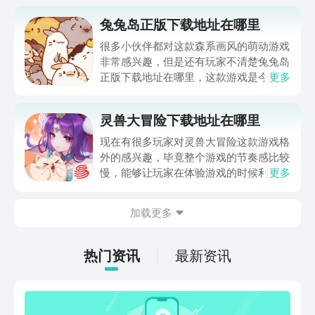
兔兔岛正版下载地址在哪里
很多小伙伴都对这款森系画风的萌动游戏
非常感兴趣，但是还有玩家不清楚兔兔岛
正版下载地址在哪里，这款游戏是今年航
更多
宣布要上线的一款新游戏，主要玩家也是
偏向休闲放置玩法，玩家们需要在游戏中
灵兽大冒险下载地址在哪里
解锁建造一些建筑，来美化自己的花园，
下面就来跟小编一起了解一下吧！
现在有很多玩家对灵兽大冒险这款游戏格
外的感兴趣，毕竟整个游戏的节奏感比较
慢，能够让玩家在体验游戏的时候利用碎
更多
片化的时间，获得较高的乐趣，所以他们
想要了解灵兽大冒险下载地址在哪里的相
加载更多
关内容。其实在体验一款游戏的时候，只
有充分的了解到对应的下载地址，才能够
让玩家更好的去体验游戏，下面就针对灵
热门资讯
最新资讯
兽大冒险做相关内容的介绍。