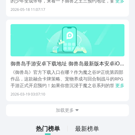
的少年变成帝尊，来看一下御兽之王三预约地址，要想预
更多
约这一款游戏，那首先就应该了解预约的地址，大家可以
2026-05-18 11:07:17
关注以下的链接。赶紧跟着小编的脚步一起去深入的了解
一下这款游戏，看一下具体的优势。《御兽之王三》最
新...
御兽岛手游安卓下载地址 御兽岛最新版本安卓iOS
安装包获取
《御兽岛》官方下载入口在哪？作为魔之谷IP正统第四部
作品，这款融合卡牌策略、宠物养成与回合制战斗的RPG
手游正式开启预约！如果你曾沉浸于魔之谷系列的世界观
更多
与玩法体系，那么《御兽岛》将为你带来全新维度的沉浸
2026-03-19 03:07:10
式体验——在这里，600+形态各异的宠物精灵等待被发
现、收服与深度培养，每一只都具备独立属性设定
加载更多
热门榜单
最新榜单