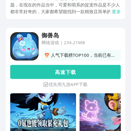
题，在现在的作品当中，可爱和萌系的捉宠作品是不少人
都非常好奇的，大家都希望能找到一款精致且简单的捉宠
更多
的好游戏，这个时候大家一定是非常需要这个作品的下载
方式，下面就为大家稍微介绍一下，同时大家还可以来了
解一下九游，作为手游福利最多最划算的游戏平台，并且
御兽岛
各位只要1元成会员，每月无门槛代金券、会员专属礼包
网络游戏
|
234.21MB
领不停，要知道九游APP是阿里巴巴灵犀互娱旗下产品，
大平台有保障。
人气下载榜TOP100，当前已有
48人订阅
高 速 下 载
优先用九游APP下载