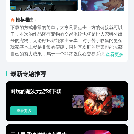
推荐理由：
下载的方式非常的简单，大家只要点击上方的链接就可以
了，本次的作品还有宠物的交易系统也就是说大家孵化出
来的宠物，无论好坏都能拿出来卖，对于苦于收集的氪金
玩家基本上就是非常的便捷，同时喜欢肝的玩家也能收获
自己的努力成果，属于一个非常强良心交易系统。游玩的
查看更多
时候除了交易系统有趣之外，战斗也是非常的考验策略
的，大家可以策略一下游玩的方法，获取更多的奖励，同
最新专题推荐
时还能收获满满的成就感可以说游玩起来异常的流畅轻
松。大多数游戏当中对于大家来说氪金是必要的，因为氪
金为各位带来非常多的奖励，但是这款作品中，即使大家
耐玩的超次元游戏下载
不氪金也能提升vip的等级收获福利，减轻了各位一定要
氪一点才能玩的压力。御兽岛下载地址在哪里现在各位是
否都清楚了呢，下载的地址就是这些，对于各位来说也是
查看更多
非常好获取的，并且给安全可靠，等正式推出大家一定是
第一时间玩到它。