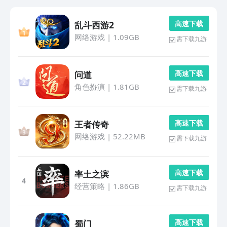
高 速 下 载
乱斗西游2
网络游戏
|
1.09GB
需下载九游
高 速 下 载
问道
角色扮演
|
1.81GB
需下载九游
高 速 下 载
王者传奇
网络游戏
|
52.22MB
需下载九游
高 速 下 载
率土之滨
4
经营策略
|
1.86GB
需下载九游
高 速 下 载
蜀门