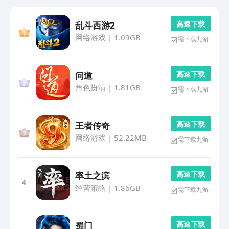
高 速 下 载
乱斗西游2
网络游戏
|
1.09GB
需下载九游
高 速 下 载
问道
角色扮演
|
1.81GB
需下载九游
高 速 下 载
王者传奇
网络游戏
|
52.22MB
需下载九游
高 速 下 载
率土之滨
4
经营策略
|
1.86GB
需下载九游
高 速 下 载
蜀门