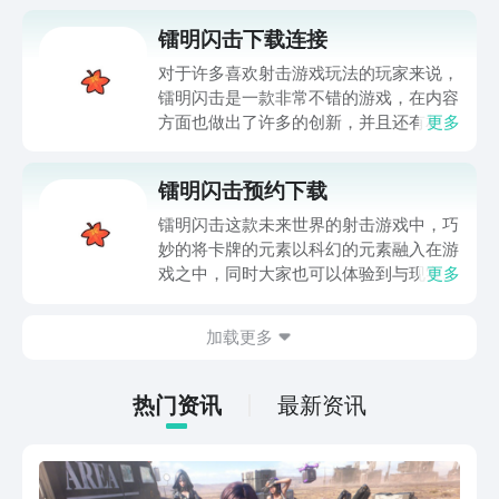
镭明闪击下载连接
对于许多喜欢射击游戏玩法的玩家来说，
镭明闪击是一款非常不错的游戏，在内容
方面也做出了许多的创新，并且还有相关
更多
的英雄角色可以进行，镭明闪击下载链
接，相信许多玩家们都迫不及待的想要体
镭明闪击预约下载
验这款游戏的玩法了，游戏不久之前就已
经开启了测试，等后续上线应该不会太
镭明闪击这款未来世界的射击游戏中，巧
久，在游戏中还添加了卡牌的元素进来，
妙的将卡牌的元素以科幻的元素融入在游
整体的画面也采用科幻的风格，更加的新
戏之中，同时大家也可以体验到与现实生
更多
颖有趣，同时还有精彩的故事剧情可以体
活不符的游戏世界，镭明闪击预约下载，
验哦。
相信许多玩家们对于这款游戏的下载都非
加载更多
常的好奇，游戏虽然没有正式的上线推
出，但是不久之前就已经开启了测试，更
好的来进行优化和升级，在游戏中，整体
热门资讯
最新资讯
的画面呈现也非常的精致，可以给予大家
更好的视觉体验以及流畅的操作玩法。