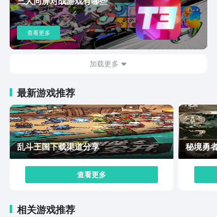
三人同屏对战游戏有哪些
够强化对敌方的侧击伤害，军工武装战术模组可以形成养
成系流派。除了了解职业和战术模组的特色，小伙伴们还
需要意识到，进行角色部署时，合理的角色入场顺序非常
查看更多
重要。部分角色需要技能冷却，玩家需要根据战场动态进
行灵活调整。善于找到掩体位置和可破坏地形，也是对玩
家灵活性的考验，这一点只能通过多练去提升了。以上内
加载更多
容介绍了镭明闪击安装包去哪下载，对于玩家来说，九游
是下载各类游戏安装包的不二之选。玩家成为会员之后，
最新游戏推荐
可以享受海量手游福利，还有很多游戏无需登录也能畅
玩，实在是太方便了。
乱斗王国下载渠道分享
秘境勇
查看更多
相关游戏推荐