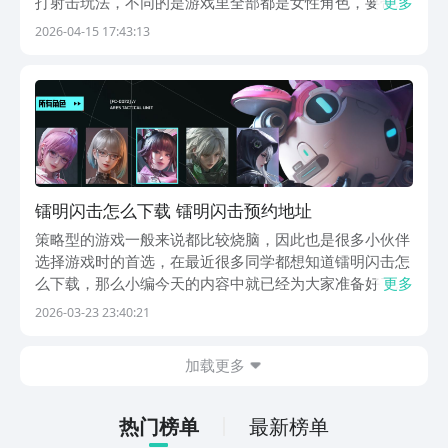
打射击玩法，不同的是游戏里全部都是女性角色，要带领
更多
他们开启及时塔攻对战，镭明闪击强度榜是接下来要带来
2026-04-15 17:43:13
的内容，游戏里角色会有不同的等级能力，玩家在了解角
色之后才能好的做出选择。游戏里的角色很多，为了让
玩...
镭明闪击怎么下载 镭明闪击预约地址
策略型的游戏一般来说都比较烧脑，因此也是很多小伙伴
选择游戏时的首选，在最近很多同学都想知道镭明闪击怎
么下载，那么小编今天的内容中就已经为大家准备好了镭
更多
明闪击提前预约的免费链接。这款游戏将射击与卡牌融为
2026-03-23 23:40:21
一体，因此在玩法设计这方面还是做得比较新颖的，许多
玩家都对他表示非常的期待和很好奇，那么你是否也在
加载更多
最...
热门榜单
最新榜单