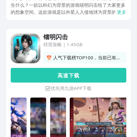
生什么？一款以科幻为背景的游戏镭明闪击给了大家更多
的想象空间。这款游戏是以外星人入侵地球为背景的枪战
更多
类游戏，激动人心的镭明闪击安装包去哪下载呢？小编为
大家整理了下载地址，并且分享玩家的制胜策略。
镭明闪击
经营策略
|
1.45GB
人气下载榜TOP100，当前已有
1863人订阅
高 速 下 载
优先用九游APP下载