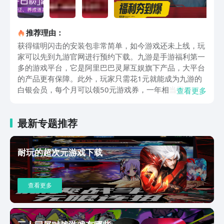
推荐理由：
获得镭明闪击的安装包非常简单，如今游戏还未上线，玩
家可以先到九游官网进行预约下载。九游是手游福利第一
多的游戏平台，它是阿里巴巴灵犀互娱旗下产品，大平台
的产品更有保障。此外，玩家只需花1元就能成为九游的
白银会员，每个月可以领50元游戏券，一年相当于白得
查看更多
600元。投入1块钱，获得600元回报，实在是太划算了。
初次玩镭明闪击的玩家会误以为，这是一款塔防游戏，其
最新专题推荐
实它是塔攻游戏。玩家需要主动制定战术和攻击策略，利
用职业兵种进行快节奏的进攻。在策略安排方面，需要玩
家充分调动脑力，合理搭配七大职业。作为一名出色的指
耐玩的超次元游戏下载
挥官，首先要了解基本的阵容，也就是比较传统的重盾、
医疗、火力和狙击的组合。这样的组合保守不容易出错，
适合新手玩家。进攻流玩家的适合用突击与隐刃的搭配，
查看更多
主要作用是快速清理战场。召唤流玩家则适合用工程搭配
战术模组，这样可以达到强化召唤物的效果。玩家不仅需
要了解七大职业，还需要了解不同战术模组的特征。比如
一致战线模组可以提升群体输出，沙鹰本色战术模组则能