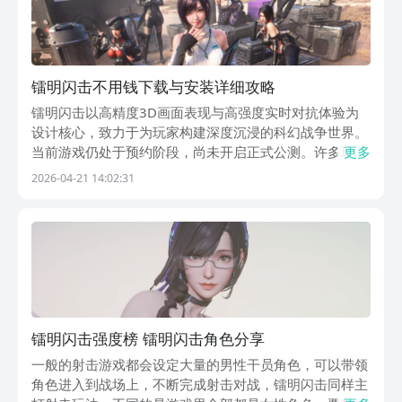
镭明闪击不用钱下载与安装详细攻略
镭明闪击以高精度3D画面表现与高强度实时对抗体验为
设计核心，致力于为玩家构建深度沉浸的科幻战争世界。
当前游戏仍处于预约阶段，尚未开启正式公测。许多玩家
更多
朋友关注的核心问题集中在：镭明闪击如何免费下载安
2026-04-21 14:02:31
装？本文将提供清晰、安全、可操作的获取路径。【镭明
闪击】最新版预约/下载地址》》》》》#镭明闪击#《《
镭明闪击强度榜 镭明闪击角色分享
一般的射击游戏都会设定大量的男性干员角色，可以带领
角色进入到战场上，不断完成射击对战，镭明闪击同样主