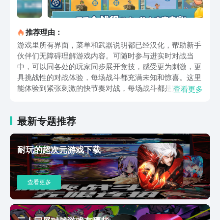
推荐理由：
游戏里所有界面，菜单和武器说明都已经汉化，帮助新手
伙伴们无障碍理解游戏内容。可随时参与进实时对战当
中，可以同各处的玩家同步展开竞技，感受更为刺激，更
具挑战性的对战体验，每场战斗都充满未知和惊喜。这里
能体验到紧张刺激的快节奏对战，每场战斗都是紧张刺激
查看更多
的，爆炸和破坏随时可能改变局势，挑战大家策略应变能
力，心跳随着战斗进程加速；带来流畅体验，菜单设计简
最新专题推荐
洁直观，使用导航轻松方便，确保每个动作畅通无阻，专
注战斗本身。这里有丰富的武器库，比如燃烧炸弹，香蕉
炸弹，还有神秘的黑利彗星，有30多种独特武器等待发
耐玩的超次元游戏下载
掘，随心所欲制定战术，让每一场战斗都与众不同。玩法
十分经典，可自己在线，或者与好伙伴联机战斗，最多四
个玩家同时参与，控制自己的虫虫小队，卡通2D手绘风
查看更多
格，画风比较搞笑，虫子造型滑稽有趣，让战斗氛围比较
愉快。百战天虫手游汉化版下载相关介绍到这边就全部结
束了，通过以上的讲解，大家对该游戏大体玩法想必也了
解清楚了，玩法虽然简单，却不失策略和乐趣，想要体验