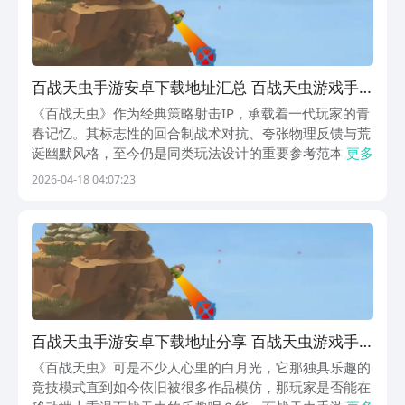
百战天虫手游安卓下载地址汇总 百战天虫游戏手
机版安卓iOS最新版本下载入口
《百战天虫》作为经典策略射击IP，承载着一代玩家的青
春记忆。其标志性的回合制战术对抗、夸张物理反馈与荒
诞幽默风格，至今仍是同类玩法设计的重要参考范本。如
更多
今，这款风靡全球的IP正式登陆移动平台——《百战天虫
2026-04-18 04:07:23
手游版》已确认将于2026年4月23日全渠道上线，玩家现
可通过官方预约通道提前锁定资格。《百战天
百战天虫手游安卓下载地址分享 百战天虫游戏手
机版在哪下载
《百战天虫》可是不少人心里的白月光，它那独具乐趣的
竞技模式直到如今依旧被很多作品模仿，那玩家是否能在