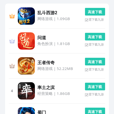
高 速 下 载
乱斗西游2
网络游戏
|
1.09GB
需下载九游
高 速 下 载
问道
角色扮演
|
1.81GB
需下载九游
高 速 下 载
王者传奇
网络游戏
|
52.22MB
需下载九游
高 速 下 载
率土之滨
4
经营策略
|
1.86GB
需下载九游
高 速 下 载
蜀门