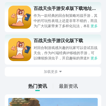
百战天虫手游安卓版下载地址分
享
作为一款经典的回合制策略对战手游，其
中的可玩性表现上还是非常不错的，而且
为广大玩家带来了多样化玩法，本期主要
更多
是来与大家介绍百战天虫手游安卓版下
载，如果朋友们近期想要快速来入坑其中
百战天虫手游汉化版下载
体验，就必须要去选择九游平台来帮自己
预约，该软件作为阿里巴巴灵犀互娱旗下
对回合制游戏感兴趣的玩家可以尝试百战
的软件，它带来了最多的手游福利，我们
天虫，作为PC端经典IP移植的手游，可
如果去开省钱卡的话，每月就可以去得到
以继续扮演虫子，开启趣味的弹道对抗，
更多
自动发放的60元，全年更是可以让自己
挑战过程中会以2d画面呈现出手绘风
得到720元的无门槛代金券！
格，要操控虫子利用武器对决，百战天虫
加载更多
手游汉化版下载链接会在下面分享，趣味
化卡通设定加上抛物线弹道设置，让每个
成员都能感受到充满策略的考验，游戏难
热门资讯
最新资讯
度相对来说比较低，每次挑战都能收获大
量成就感。