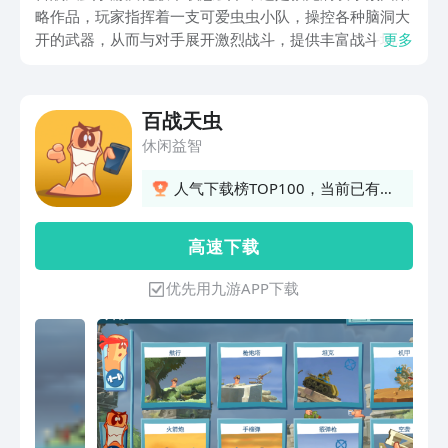
略作品，玩家指挥着一支可爱虫虫小队，操控各种脑洞大
开的武器，从而与对手展开激烈战斗，提供丰富战斗场
更多
景，还有多种联机模式可参与，让玩家们能轻松享受原汁
原味游戏乐趣。如果对这种可爱画风的手游不能抵御，那
就在九游预约下载吧，手游福利性价比最高的就是它，作
百战天虫
为阿里巴巴灵犀互娱旗下产品，品质也有保证，签到有抽
休闲益智
奖机会，玩游戏每天能拿工资。
人气下载榜TOP100，当前已有
7792人订阅
高 速 下 载
优先用九游APP下载