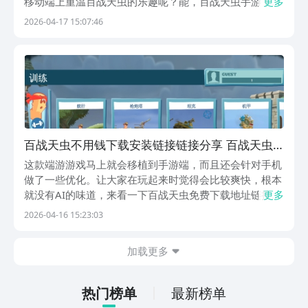
移动端上重温百战天虫的乐趣呢？能，百战天虫手游下载
更多
地址推荐已经帮各位准备好，通过它就把百战天虫手游版
2026-04-17 15:07:46
给下载下来，并且它不光可让玩家与人机AI进行对决，还
能联网进行多人对决。《百战天虫手游版》最新预约下...
百战天虫不用钱下载安装链接链接分享 百战天虫
下载中文汉化版地址
这款端游游戏马上就会移植到手游端，而且还会针对手机
做了一些优化。让大家在玩起来时觉得会比较爽快，根本
就没有AI的味道，来看一下百战天虫免费下载地址链接。
更多
这就是一个比较有趣味性的游戏，下面就为大家来详细的
2026-04-16 15:23:03
介绍一下，看一下这一款游戏到底有哪一些主要的独特之
处，是不是值得大家关注。《百战天虫》最新下载预约...
加载更多
热门榜单
最新榜单