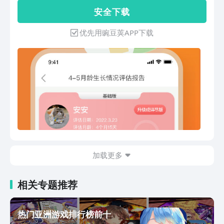
儿阶段需要了解的医疗服务内容，专业性
龄，定制化每日知识。 * 「成长测评」0-
安 全 下 载
强。专业的视频课堂知识包含：妊娠期异
6岁宝宝成长发育测评，5大领域图表化
常情况，科学坐月子，母乳喂养，孕期营
分析，帮爸爸妈妈全方位了解宝宝的大运
优先用豌豆荚APP下载
养…。 智能硬件： 配合使用孕宝自主开
动、精细动作、语言、社会适应和认知能
发的智能硬件设备，可以为您的孕期保驾
力发展情况。 * 「主题专栏」宝宝过敏全
护航。远程胎心监护仪支持随时随地做胎
解答、辅食从零添加主题课、早产儿呵护
心监护，血糖仪支持数据实时上传并进行
专栏、月子护理全攻略、养育高颜值宝宝
营养分析，如有异常及时发现，时刻保障
主题课… 【必备实用工具】 * 「辅食食
孕妇和宝宝的健康。孕宝体重秤可以智能
谱」宝宝什么能吃什么不能吃，辅食如何
上传记录孕妇体重数据。 好孕会员： 开
进阶，超多同龄宝妈分享食谱，宝宝吃什
通好孕会员，立享七大尊贵权益。可提供
么怎么做不再焦虑。 * 「生长曲线」记录
无限咨询、报告解读、视频观看、分答旁
宝宝身高体重等数据，自动生成专属生长
听、阶段报告等套餐式服务。 孕宝的服
发育曲线，并提供WHO参考曲线，轻松
务一定会惊喜到您！ 欢迎通过以下方式
掌握宝宝成长情况。 * 「喂养记录」吃奶
与我们联系 官网：
加载更多
次数、奶量，便便情况，睡眠规律，图表
http://www.yunbaober.com 微信：
化记录宝宝日常生活规律，不再遗漏生活
yunbaokefu05
中点滴细节，帮助家长宝宝培养科学的生
相关专题推荐
活规律。 * 「育儿工具」能不能吃、哄睡
白噪音、儿歌故事、英语启蒙磨耳朵、疫
苗接种提醒、辅食进阶表、早产呵护，养
热门亚洲游戏排行榜前十
娃育儿好助手。 * 「孕期工具」孕期食