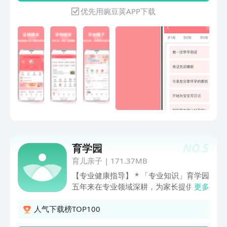
卡可进行医院预约挂号，获取就诊提醒，
优先用豌豆荚APP下载
查看孕期检查报告等医疗服务。获取的检
查报告可直接在线提交医生免费解读或进
行在线问诊咨询。问诊咨询方式多种多
样，快速问诊，图文咨询，电话咨询，家
庭医生，医生专业的回复解决您的疑难问
题。另外，产检诊断预约在孕宝也变得简
单起来，羊膜腔穿刺术、无创DNA点击
进入即可预约。如果您的血压血糖监测记
录结果提示需要改变您的营养摄入，孕宝
的营养定制功能可以科学合理地提供专属
于您的孕期营养定制化方案。 知识的全
面性： 待产包怎么准备？孕宝有待产包
NO.
5
育学园
清单。孕期检查内容有哪些？孕期检查项
目和时间在孕宝都可以找到。除了这些，
育儿亲子
|
171.37MB
您甚至可以找到能不能吃，能不能做，B
【专业健康指导】 * 「专业知识」育学园
超对照表，胎教故事，宝宝辅食一系列知
五年来在专业领域深耕，为家长提供专业
更多
识。孕宝还有每天更新的热门知识，孕期
的孕期护理、饮食、胎儿发育、健康和宝
育儿知识更新从不间断。 特色知识课
宝发育、喂养、辅食、早教、护理和疾病
人气下载榜TOP100
堂： 孕宝的专家课堂介绍的是孕期和育
等方面知识指导，根据妈妈孕周及宝宝年