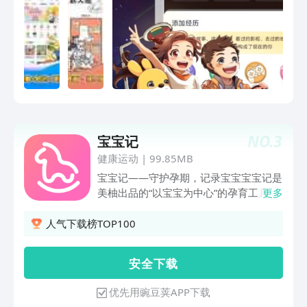
小朋友们收听的内容，高清好音质更适合
手机、儿童手表、平板学习机、词典笔、
家长和小朋友们。【宝宝学】益智互动、
听力机、车机等设备上使用！ 孩子可以
艺术创造、科普认知、国学启蒙，全方位
利用碎片时间，快乐趣学，拓展阅读量，
培养宝宝兴趣手工、舞蹈、画画全方位兴
收获更多知识！ 【课外阅读故事馆】 经
趣培养，宝宝的动手能力、身体协调能力
典名著：《四大名著》《绿野仙踪》《纳
越来越好啦！在嬉戏中种下兴趣的种子，
尼亚传奇》《父与子》 爆笑幽默：《不
陪伴宝贝茁壮成长！专注宝宝早教认知启
白吃》《开心锤锤》《家有儿女》《酷哥
蒙，涵盖颜色、形状、数字、文字、声音
酷发明》 开心校园：《哈小浪上学记》
等多个领域，有趣的亲子互动场景，激发
《大东小美乐趣多》《米小圈上学记》
NO.
3
小朋友探索新事物的兴趣，让宝宝随时随
宝宝记
《少年派》 奇幻冒险：《猫小九历险
地都能快快乐乐玩耍，轻轻松松学本领。
健康运动
|
99.85MB
记》《口袋孙悟空》《少年冒险王》《少
丰富的视听内容，有趣互动场景，推出多
年黑客》 侦探推理：《课外侦探组》
宝宝记——守护孕期，记录宝宝宝宝记是
多涂色书、多多工程车、多多恐龙车、多
《神探迈克狐》《实习侦探小泼猴》《森
美柚出品的“以宝宝为中心”的孕育工具。
更多
多医院、多多超市、宝宝玩思维、汉字大
林密探零零七》 热血军事：《特种兵学
从备孕、怀孕到育儿，宝爸宝妈不仅可以
冒险、西西公主换装记、多多小警察、积
校》《少年特战队》《聪明的顺溜》《三
了解到不同时期的孕育知识，还可以全程
人气下载榜TOP100
木小火车、趣味拼图等精美亲子互动场
十六计故事》 历史人文：《大中华寻宝
记录宝宝的成长。宝宝记支持使用小视
景，轻松锻炼眼手脑，更有助于宝宝智力
记》《米小圈三国演义》《朵狸历险记》
频、照片、文字进行记录，仅限邀请的亲
发展哦！千万家庭的小朋友都在使用，家
安 全 下 载
《假如给我三天光明》 卡通动漫：《大
友可见。#主要功能【记录成长】支持小
庭陪伴的良心之选，家长哄娃省心更放
耳朵图图》《飞狗MOCO》《舒克贝塔
视频、照片、文字，记录宝宝的成长点
心！儿歌多多，让童年时光变得更快乐！
优先用豌豆荚APP下载
传》《海底小纵队》 【课外阅读知识
滴；可以设置家人共享，牵挂的亲友，可