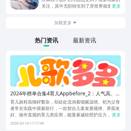
宇宙，玩家驾驶着最后一艘飞船，在危险
关注，其中无职转生到了异世界就拿出真
更多
的地方不断前进。面对越来越强的敌方舰
本事回响编年史下载渠道分享，成为近期
队，玩家要依靠操作技巧、装备搭配、职
备受期待的话题。目前该款游戏还没有正
加载更多
业选择，来寻找生存的方法。
式上线，所以暂时没有开放下载渠道，玩
家可以前往豌豆荚以及文章中提到的下载
链接处进行预约。本作属于严肃的异世界
热门资讯
最新资讯
×3D战斗RPG，把原作中的冒险世界全部
呈现出来，并且加入了大量的原创剧情内
容。
2024年榜单合集4育儿Appbefore_2：人气高、口
碑好、实用性强的十款育儿安卓APP分享
育儿旅程虽细碎繁杂，却处处流淌着细腻温情。初为父母
者常在实践中摸索前行，一款契合儿童发展规律、界面友
好、操作直观的育儿类应用，能显著减轻照护压力，让日
更多
常带娃更有序、更安心。本文精选当前广受家庭信赖的十
2026-03-14 17:17:49
款实用育儿工具，从功能定位、适用场景到使用体验逐项