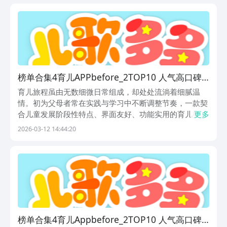
解析，助力家长高效筛选、精准匹配，真正实现科学陪伴
榜单合集4育儿APPbefore_2TOP10 人气高口碑
好的育儿类手机安卓APP分享
育儿旅程虽由无数细微日常组成，却处处流淌着细腻温
情。初为父母者常在实践与学习中不断调整节奏，一款契
合儿童发展阶段性特点、界面友好、功能实用的育儿类应
更多
用，能有效缓解照护压力，提升家庭养育效率。本文精选
2026-03-12 14:44:20
当前广受家长信赖的十款育儿工具，从内容定位、核心功
能、适用场景等维度展开分析，帮助不同阶段的家庭精准
匹
榜单合集4育儿Appbefore_2TOP10 人气高口碑