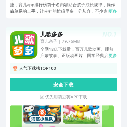
捷，育儿app排行榜前十名内容贴合孩子成长规律，操作
简单易的上手，让带娃的忙碌里多一分从容，不少家庭已
更多
将其作为长期陪伴的育儿伙伴。逐一拆解功能与优势，帮
家长快速找到适配需求的工具，让陪伴更高效、更舒心。
NO.
1
儿歌多多
育儿亲子
|
79.76MB
全网18亿下载量，百万儿歌动画、睡前
启蒙故事、正版动画片、国学经典启蒙、
更多
唱跳古诗词、有声绘本、儿童舞蹈、手工
画画、互动益智场景，内容丰富寓教于
人气下载榜TOP100
乐，全面开发宝宝智力，激发宝宝创造
力！在儿歌多多，宝贝还可以和喜欢的卡
安 全 下 载
通明星一起聊天互动哦~智能语音聊天陪
伴，共度欢乐好时光！▲ 主要内容【宝
优先用豌豆荚APP下载
宝看】原创儿歌动画，经典绘本故事，热
门正版动画片，精彩乐翻天多多原创动画
片《泰格警长》和《魔法公主西西》火热
上线，非常适合宝宝观看！火热的小猪佩
奇、汪汪队、飞狗MOCO、宝贝佑佑、