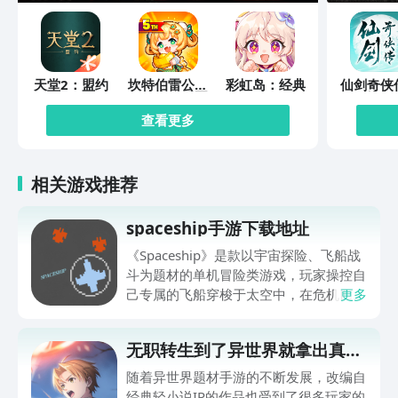
天堂2：盟约
坎特伯雷公主
彩虹岛：经典
仙剑奇侠
与骑士唤醒冠
缘起
军之剑的奇幻
查看更多
冒险
相关游戏推荐
spaceship手游下载地址
《Spaceship》是款以宇宙探险、飞船战
斗为题材的单机冒险类游戏，玩家操控自
己专属的飞船穿梭于太空中，在危机四伏
更多
的太空里完成生存任务。玩家们好奇：
spaceship手游下载渠道盘点的内容。游
无职转生到了异世界就拿出真本
戏已于2026年7月31日正式上线，玩家
事回响编年史下载地址
可以到豌豆荚或者文章内提供的链接下载
随着异世界题材手游的不断发展，改编自
游戏。游戏背景设定在文明被毁灭之后的
经典轻小说IP的作品也受到了很多玩家的