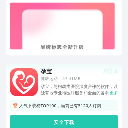
馆】 综合素养：《数学迷宫大冒险》
以同时看到宝宝的记录；仅限邀请的亲友
《清华附小窦桂梅读名著》《特级教师蒋
可见，严格保护宝宝的隐私。【孕期助
军晶作文技巧22讲》《初中必备知识
手】模拟B超图像，清晰捕捉宝宝的每日
点》 诗词国学：《李白的热门古诗词》
变化；能不能做、能不能吃一查便知，提
《浩然爸爸讲古诗词》《婷婷唱国学》
供孕期不同阶段的营养食谱；每一次产检
英语磨耳：《小学生必背英语词句》《科
提醒和数据解释，轻松看懂产检单；了解
学巧记600英语单词》《剑桥彩虹少儿英
孕期症状，告别孕慌慌，让妈妈孕期无
语分级阅读》 历史知识：《给小学生的
忧。【育儿助手】备孕到育儿，医生专业
中国历史》《超有料漫画》《虫小绿历史
背书，权威科普的趣味小视频，从预测排
为什么》《窦俊杰精讲中国通史》 科普
卵到记录胎动，从怀孕到拍嗝，从胎教音
百科：《环球少年地理》《奇妙的人体》
乐到宝宝儿歌，从备孕知识到营养辅
NO.
4
《PNSO恐龙博物馆》《丈量宇宙》《十
孕宝
食……丰富的孕育知识，齐全的孕育小工
万个冷知识百科》 【联系我们】 微信公
具，解决宝宝成长中的小烦恼。【宝妈社
健康运动
|
57.41MB
众号：口袋故事家长号 客服电话：400-
区】千万宝妈交流，分享备孕、怀孕、育
孕宝，与妇幼类医院深度合作的软件，以
825-5211 客服工作时间：工作日 10:00-
儿中的感受经验和生活日常；还有同城、
独有地专业地医疗服务和全面的备孕、孕
更多
19:00
同龄、同预产期的妈妈圈，轻松找到归属
期、育儿知识服务于每一个家庭。 孕宝
感。
的专业性： 整合了上千家妇幼类医院资
人气下载榜TOP100，当前已有5120人订阅
源，建立医院主页平台，提供专业的医疗
服务内容，一站式优化就医流程。 在孕
安 全 下 载
宝，2分钟可完成建档，建档后绑定就诊