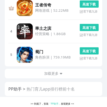
高 速 下 载
王者传奇
网络游戏
|
52.22MB
需下载九游
高 速 下 载
率土之滨
4
经营策略
|
1.86GB
需下载九游
高 速 下 载
蜀门
5
角色扮演
|
759.19MB
需下载九游
加载更多
PP助手
热门育儿app排行榜前十名
>>
到底了，安装
「PP助手」
发现更多
<<