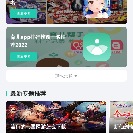
名
谱、体重管理记录、胎教音乐、胎教故
事、产检提醒、产检单解读、胎动计数、
查看更多
宫缩计时器、待产清单等，全方位护航孕
妈妈。 【更多生活服务】 * 「每天1秒
钟」每天一张照片一段视频，记录宝宝成
育儿app排行榜前十名推
长的每个珍贵点滴。 * 「心选商城」精挑
荐2022
细选，万人试用，只为给宝宝、妈妈提供
最适合的母婴用品。「甄选商城」精挑细
查看更多
选，万人试用，只为给宝宝、妈妈提供最
适合的母婴用品。 * 「在家早教」适用于
0-6岁宝宝的在家早教知识，亲子游戏推
加载更多
荐。 【联系方式】 欢迎通过以下方式联
系我们： *微信公众号：育学园
最新专题推荐
流行的韩国网游怎么下载
新仙剑