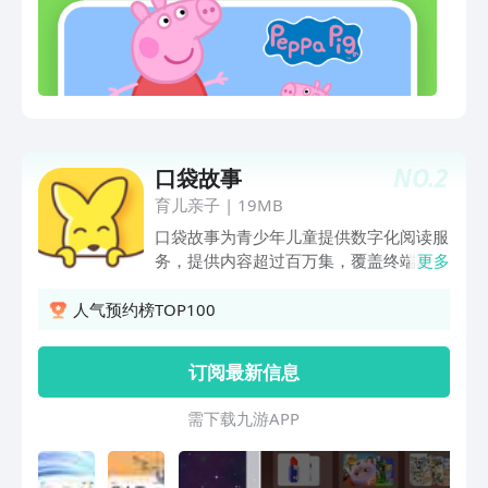
工程车、杰力豆、超级飞侠、虹猫蓝兔、
萌鸡小队、喜羊羊、贝肯熊、小马宝莉、
百变布鲁可、瑞奇宝宝、爱探险的朵拉、
兔小贝、米小圈、可可小爱……超多宝宝
们喜爱的动漫明星都在这里等你一起玩耍
哟~儿歌多多收录整理了海量宝宝爱看的
绘本故事、正版动画片，还有原创儿歌动
NO.
2
口袋故事
画《多多儿歌》持续更新中，陪宝宝一起
探索世界，养成生活好习惯，深受家长和
育儿亲子
|
19MB
小朋友们的喜爱。【宝宝听】优美儿歌童
口袋故事为青少年儿童提供数字化阅读服
谣，安心哄睡音乐，趣味睡前故事，帮助
务，提供内容超过百万集，覆盖终端超过
更多
宝贝安心入睡热门好听的儿歌童谣、哄睡
3.5亿台，全球超过7000万华人家庭正在
音乐，经典有趣的睡前故事、童话故事、
使用。 通过整合全球优质青少儿内容，
人气预约榜TOP100
成语故事......丰富的有声内容，轻柔的旋
口袋故事致力于通过数字化阅读培养孩子
律安抚宝宝情绪，帮助宝贝安心入睡，家
的文化素养，拓宽孩子的知识视野、持续
订阅最新信息
长省心更放心。经典儿歌童谣、动感节奏
提升孩子的认知理解能力。 【让好故事
儿歌、睡前安抚音乐、英文儿歌故事、阿
无处不在】 全场景覆盖：支持各类智能
需 下 载 九 游 A P P
凯叔叔讲故事、妈妈说故事、古诗、诗词
设备，满足孩子不同生活场景的学习需
朗诵、幼儿百科全书、奇妙大百科、历史
求。 多设备通用：同一账号权益，可在
故事、伊索寓言......贴心选择适合各阶段
多种智能终端之间无缝切换使用，支持在