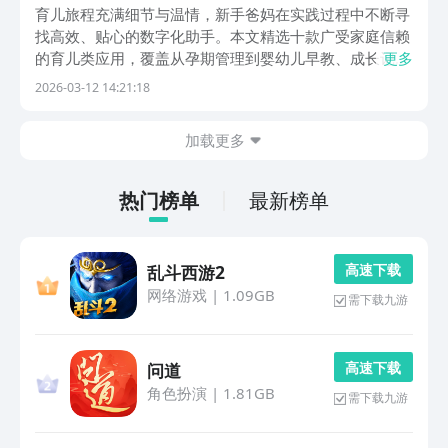
好的育儿类手机安卓APP分享
育儿旅程充满细节与温情，新手爸妈在实践过程中不断寻
找高效、贴心的数字化助手。本文精选十款广受家庭信赖
的育儿类应用，覆盖从孕期管理到婴幼儿早教、成长记
更多
录、科学喂养及胎教启蒙等核心场景。所有推荐产品均以
2026-03-12 14:21:18
儿童发展规律为设计基础，界面简洁、操作直观，兼顾实
用性与安全性，助力家长在快节奏生活中从容陪伴孩子健
加载更多
康
热门榜单
最新榜单
高 速 下 载
乱斗西游2
网络游戏
|
1.09GB
需下载九游
高 速 下 载
问道
角色扮演
|
1.81GB
需下载九游