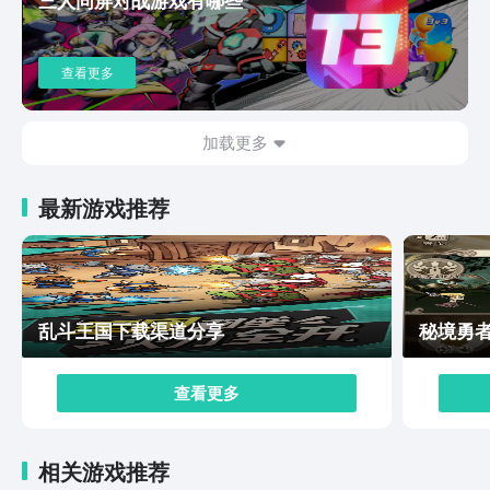
使用回血道具，在对战结束后进行自动回血，但是也是新
手玩家最适合使用的职业，能在前期胜任大多数的战斗场
景，猎人的过牌能力非常强大，在强化之后还能使用连击
查看更多
技能，选择毒系流派的话，还能对敌人造成持续性的伤
害，机器人的属性比较多样，需要利用充能球进行输出，
后续进阶后还能在战斗中爆发更强大的群体伤害，观者的
加载更多
操作是最难的，主要用于远程伤害，对于新手来说上手较
难，但是后期潜力很大。尖塔奇兵手游下载的内容就介绍
最新游戏推荐
到这里，在前期玩家可以选择更加合适的职业，熟悉游戏
的玩法之后，可以挑战更高难度的职业，虽然没有上线，
但是玩家能够在豌豆荚中预约，等待游戏的最新消息。
乱斗王国下载渠道分享
秘境勇
查看更多
相关游戏推荐