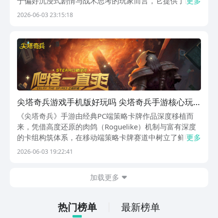
于偏好沉浸式剧情与战术思考的玩家而言，它提供了区别
更多
于快节奏动作类游戏的独特乐趣。不少初次接触的玩家常
2026-06-03 23:15:18
会疑惑：这款游戏上手难度如何？新手阶段该规避哪些常
见误区？本文结合实战经验，系统梳理关键入门
尖塔奇兵游戏手机版好玩吗 尖塔奇兵手游核心玩
法与新手入门指南
《尖塔奇兵》手游由经典PC端策略卡牌作品深度移植而
来，凭借高度还原的肉鸽（Roguelike）机制与富有深度
的卡组构筑体系，在移动端策略卡牌赛道中树立了鲜明标
更多
杆。区别于传统数值堆砌式养成路线，本作以“高塔攀
2026-06-03 19:22:41
登”为核心叙事框架，将随机性、策略抉择与角色成长三
者深度融合，为玩家提供兼具重复可玩性与思维挑
加载更多
热门榜单
最新榜单