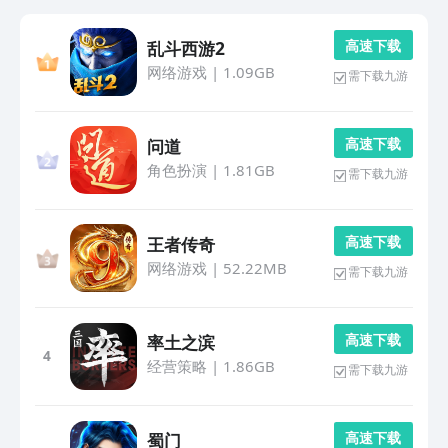
高 速 下 载
乱斗西游2
网络游戏
|
1.09GB
需下载九游
高 速 下 载
问道
角色扮演
|
1.81GB
需下载九游
高 速 下 载
王者传奇
网络游戏
|
52.22MB
需下载九游
高 速 下 载
率土之滨
4
经营策略
|
1.86GB
需下载九游
高 速 下 载
蜀门