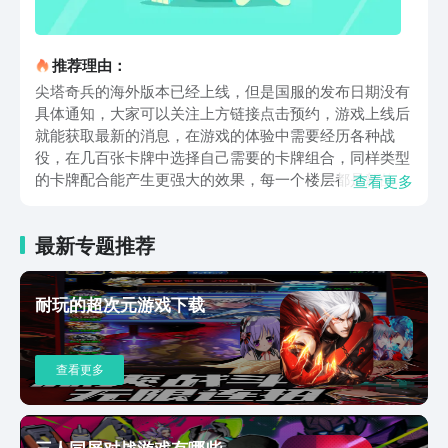
推荐理由：
尖塔奇兵的海外版本已经上线，但是国服的发布日期没有
具体通知，大家可以关注上方链接点击预约，游戏上线后
就能获取最新的消息，在游戏的体验中需要经历各种战
役，在几百张卡牌中选择自己需要的卡牌组合，同样类型
的卡牌配合能产生更强大的效果，每一个楼层都是新的关
查看更多
卡，里面的怪物和通关条件都是不同，每个关卡的闯关者
挑战失败后还会留下遗物，后续的玩家也能在战斗时利用
最新专题推荐
这些道具提升战斗能力。流派的选择是比较重要的部分，
先选择一个核心角色来决定队伍的配置，不同定位选择的
配置也各不相同，每个角色都有自己相关的职业卡牌，在
耐玩的超次元游戏下载
作战的时候，还能得到一些特殊的加成道具，经历不同的
事件之后，还会得到不一样的加成结果，游戏的目标就是
抵达到尖塔的顶端，在作战时也要根据角色的状态来选择
查看更多
不同的进攻路线，在遇到大型关卡的boss时，没有办法跳
过，只能直接对战，玩家要在做战时准备好充足的道具。
职业主要分为猎人、机器人、战士和观者，通过选择不同
的职业搭配不同的对战和培养，战士的生命值较高，可以
三人同屏对战游戏有哪些