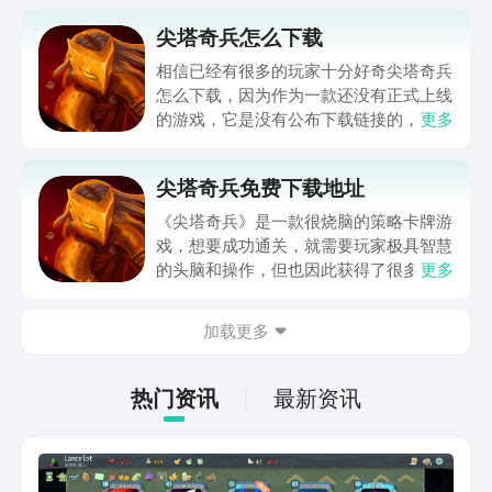
尖塔奇兵怎么下载
相信已经有很多的玩家十分好奇尖塔奇兵
怎么下载，因为作为一款还没有正式上线
的游戏，它是没有公布下载链接的，因此
更多
玩家如果想要下载会十分的困难。那么就
让小编来给大家讲解一下关于最新的下载
尖塔奇兵免费下载地址
方法有什么，如果有想要下载这款游戏的
玩家可以按照小编的方法进行下载，这样
《尖塔奇兵》是一款很烧脑的策略卡牌游
就能够尽快游玩这款游戏了。
戏，想要成功通关，就需要玩家极具智慧
的头脑和操作，但也因此获得了很多玩家
更多
的青睐。很多人想要尖塔奇兵免费下载地
址，今天小编就给大家分享一下尖塔奇兵
加载更多
安卓版的下载链接，由于这款游戏暂时处
于预约阶段，没办法直接下载，所以各位
感兴趣的小伙伴可以先预约游戏，上线之
热门资讯
最新资讯
后将会第一时间通知到大家。