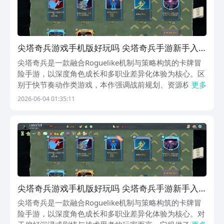
尖塔奇兵游戏手机版好玩吗 尖塔奇兵手游新手入
门与进阶教程
尖塔奇兵是一款融合Roguelike机制与策略构筑的卡牌冒
险手游，以深度角色成长和多职业差异化体验为核心。区
别于快节奏动作类游戏，本作强调战前规划、资源权衡与
更多
长期路线决策，适合偏好思考性玩法的玩家。不少初次接
2026-06-04 01:35:11
触的用户常困惑：游戏上手难度如何？新手阶段应规避哪
些常见误区？本文基于实际通关经验，提炼出一
尖塔奇兵游戏手机版好玩吗 尖塔奇兵手游新手入
门与通关技巧指南
尖塔奇兵是一款融合Roguelike机制与策略构筑的卡牌冒
险手游，以深度角色成长和多职业差异化体验为核心。对