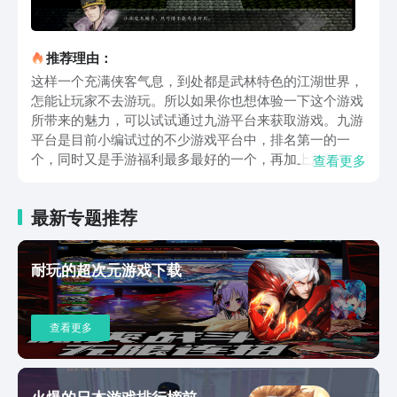
推荐理由：
这样一个充满侠客气息，到处都是武林特色的江湖世界，
怎能让玩家不去游玩。所以如果你也想体验一下这个游戏
所带来的魅力，可以试试通过九游平台来获取游戏。九游
平台是目前小编试过的不少游戏平台中，排名第一的一
个，同时又是手游福利最多最好的一个，再加上九游平台
查看更多
是阿里巴巴灵犀互娱旗下的一个子产品，因此这个游戏平
台的质量与口碑都是有保证的。如果你还有更多的游戏体
最新专题推荐
验需求，九游还提供1元成为会员、每月无门槛等专属福
利，专属礼包更是不在话下。各位游戏玩家将会带入到一
个关外少年的视角当中，然后亲身经历宁朝末年时期动荡
耐玩的超次元游戏下载
的武林世界，你会经历各种玄奇事件，遇到贵人得到特殊
的教化，然后踏上自己的旅途之中。因此，游戏的主要玩
法自然是围绕着”自由探索“为核心，并且没有设置强制性
查看更多
完成的任务，因此各位玩家可以凭借自己的心意自由的去
选择如何探索这个武侠世界，同时，游戏又兼具了双战斗
模式的玩法，各位可以一键切换自己的战斗类型是即时性
战斗还是回合制战斗模式。充分给到了玩家自己选择的机
火爆的日本游戏排行榜前