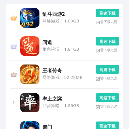
高 速 下 载
乱斗西游2
网络游戏
|
1.09GB
需下载九游
高 速 下 载
问道
角色扮演
|
1.81GB
需下载九游
高 速 下 载
王者传奇
网络游戏
|
52.22MB
需下载九游
高 速 下 载
率土之滨
4
经营策略
|
1.86GB
需下载九游
高 速 下 载
蜀门