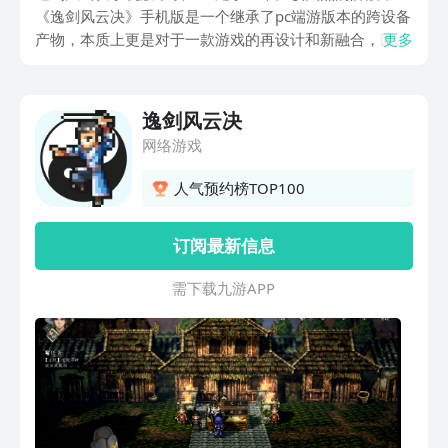
《逸剑风云决》手机版是一个继承了pc端游版本的跨设备
产物，本质上更是对于一款游戏的再设计和新融合，因此
更多
手机版也是依旧采用了像素风格的画面设计，同样接续原
作的武侠风格RPG类型玩法。因此玩家能够身临其境的感
受到游戏所为玩家们呈现出的一个魅力无穷的武侠世界，
逸剑风云决
同时，游戏又采用了虚幻4引擎与像素风格建模的融合方
网络游戏
案，使得游戏的场景更加新颖，又更加真实。
人气预约榜TOP100
订阅最新信息
需 下 载 九 游 A P P