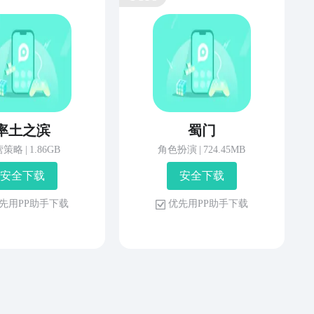
率土之滨
蜀门
营策略
|
1.86GB
角色扮演
|
724.45MB
安 全 下 载
安 全 下 载
先 用 P P 助 手 下 载
优 先 用 P P 助 手 下 载