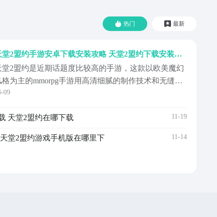
热门
最新
天堂2盟约手游安卓下载安装攻略 天堂2盟约下载安装链接推荐
天堂2盟约是近期话题度比较高的手游，这款以欧美魔幻
风格为主的mmorpg手游用高清细腻的制作技术和无缝超
3-09
大的地图内容吸引了诸多玩家们的目光，很多玩家都对
游戏充满了兴趣。这期就是天堂2盟约手游下载安装教程
11-19
载 天堂2盟约在哪下载
以及下载地址的分享攻略，想知道的朋友们可不要错过
了哦！《天堂2盟约》最新预约下载地址：》》》》》#...
11-14
天堂2盟约游戏手机版在哪里下​