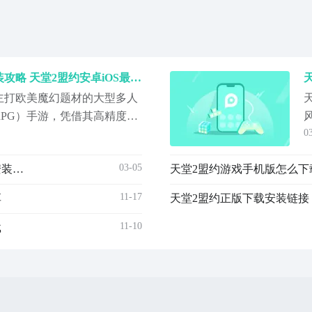
天堂2盟约手游安卓下载安装攻略 天堂2盟约安卓iOS最新版本安装指南
主打欧美魔幻题材的大型多人
RPG）手游，凭借其高精度建
0
义上的无缝大世界地图设
引发广泛关注。游戏尚未开
03-05
天堂2盟约手游安卓下载安装地址在哪 天堂2盟约下载安装地址推荐
天堂2盟约游戏手机版怎么下
阶段，为后续上线积累用户
预约下载地址：》》》》》#
11-17
享
天堂2盟约正版下载安装链接 
11-10
载