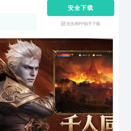
安 全 下 载
优先用PP助手下载