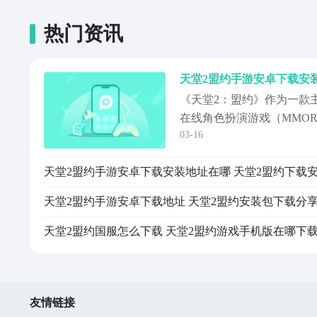
热门资讯
《天堂2：盟约》作为一款
在线角色扮演游戏（MMO
03-16
模、细腻光影表现与真正意
计，近期在核心玩家群体中
启正式公测，但已进入预约
基础。《天堂2盟约》最新
天堂2盟约手游安卓下载地址 天堂2盟约安装包下载分
天堂2
天堂2盟约国服怎么下载 天堂2盟约游戏手机版在哪下
友情链接