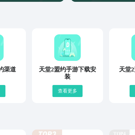
约渠道
天堂2盟约手游下载安
天堂
装
查看更多
TOP4