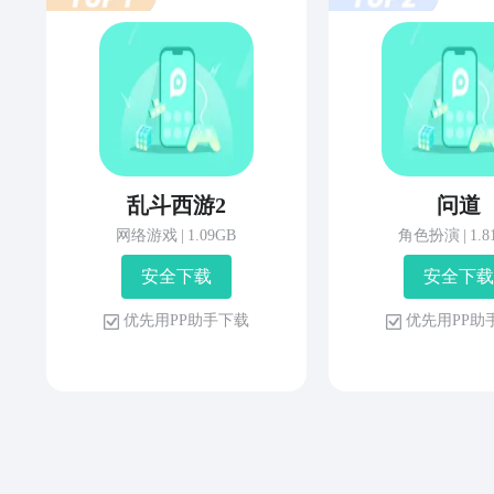
乱斗西游2
问道
网络游戏
|
1.09GB
角色扮演
|
1.
安 全 下 载
安 全 下 载
优 先 用 P P 助 手 下 载
优 先 用 P P 助