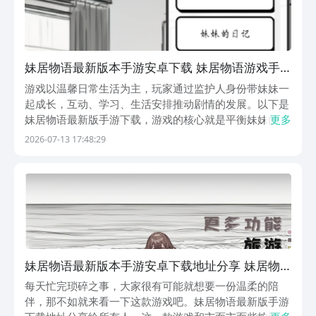
实物奖励以及游戏内道具奖励。
妹居物语最新版本手游安卓下载 妹居物语游戏手
机版下载链接推荐
游戏以温馨日常生活为主，玩家通过监护人身份带妹妹一
起成长，互动、学习、生活安排推动剧情的发展。以下是
妹居物语最新版手游下载，游戏的核心就是平衡妹妹的各
更多
个属性和心情指数，不同的选择就会产生不同的结局分
2026-07-13 17:48:29
支。小编建议各位一定要下载九游APP，它是公认的手游
福利最丰富的平台，也是阿里巴巴灵犀互娱旗下的产
品，...
妹居物语最新版本手游安卓下载地址分享 妹居物
语游戏手机版在哪下载
每天忙完琐碎之事，大家很有可能就想要一份温柔的陪
伴，那不如就来看一下这款游戏吧。妹居物语最新版手游