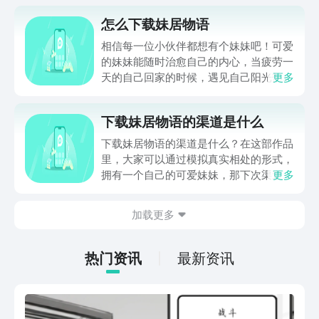
怎么下载妹居物语
相信每一位小伙伴都想有个妹妹吧！可爱
的妹妹能随时治愈自己的内心，当疲劳一
天的自己回家的时候，遇见自己阳光热情
更多
的妹妹时候，那种治愈感和救赎感，想必
很多小伙伴们都欲罢不能吧！那么怎么下
下载妹居物语的渠道是什么
载妹居物语呢？作为一款主打陪伴的游
戏，《妹居物语》以小巧而精悍，却别具
下载妹居物语的渠道是什么？在这部作品
匠心的游戏设计，赢得了许多玩家的喜
里，大家可以通过模拟真实相处的形式，
爱，今天小编就为大家带来《妹居物语》
拥有一个自己的可爱妹妹，那下次渠道是
更多
的下载地址，希望能帮助到想要玩这款游
什么呢？大家已经迫不及待想要与其相处
戏的小伙伴们，赶紧来看看《妹居物语》
了。可惜的是暂时该游戏并未公测，不过
加载更多
在哪下载吧！
小编给大家提供了预约链接，感兴趣的小
伙伴可以点击预约，避免后续错过。同
时，提供预约服务的九游平台是当下手游
热门资讯
最新资讯
福利最多的应用，大家仅需花费1元就可
以成为平台的白银会员，每个月都可以领
代金券，抵扣一些充值金额。而且会时常
举办各个游戏的活动，让大家有机会领取