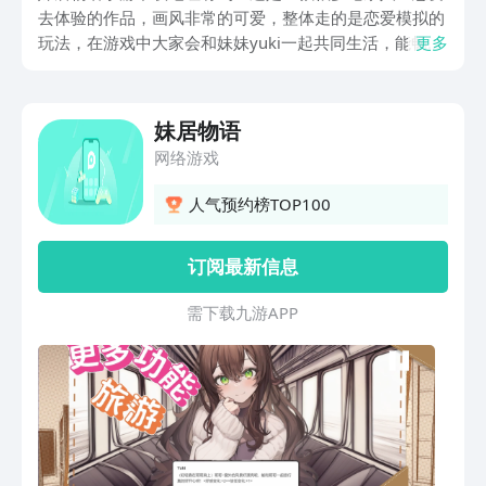
去体验的作品，画风非常的可爱，整体走的是恋爱模拟的
玩法，在游戏中大家会和妹妹yuki一起共同生活，能畅所
更多
欲言，快乐玩耍，还可以换装，那在哪才能玩这部作品
呢？该游戏暂时手游并未上线，不过小编为大家找到了可
以进行预约的方式，比如通过下方链接，操作非常简单，
妹居物语
而且后续游戏有相关的公测信息，到时间也会及时提醒大
网络游戏
家下载游戏公测，而且提供消息通知到九游APP，还是当
下手游福利最多的平台，是阿里巴巴灵犀互娱旗下的应
人气预约榜TOP100
用，背靠大平台，是有保障的，而且在一些节假日活动还
会给大家推出各项活动，能让玩家免费领到不少礼包资源
订阅最新信息
和无门槛券。
需 下 载 九 游 A P P