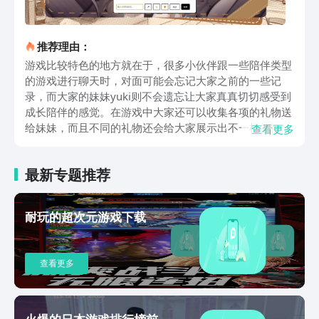
推荐理由：
游戏比较特色的地方就在于，很多小伙伴跟一些陪伴类型
的游戏进行聊天时，对面可能会忘记大家之前的一些记
录，而大家的妹妹yuki则不会遗忘让大家真真切切感受到
成长陪伴的感觉。在游戏中大家还可以收集各项的礼物送
给妹妹，而且不同的礼物还会给大家展示出不一样的性格
查看更多
以及独一无二的反应，因此小伙伴们可以尝试多送不同的
礼物，没准可以解锁很多状态。平时还会把和大家之间的
最新专题推荐
记忆制作成专属日记，真正做到了让大家的回忆都保存了
下来，可以时时刻刻翻阅查看，与其说是一款简单的模拟
作品，不如说是陪伴大家成长的虚拟对象。妹居物语手游
耐玩的超次元游戏下载
下载预约链接的分享就是这些，虽然这部作品暂时没有上
线，但既然提供了预约渠道，那么大家选择预约，后续也
就不必担心会错过手机版的上线，操作起来还是比较方便
查看更多
的，再加上九游平台的福利比较多，值得大家使用。
火爆的日本游戏排行榜前