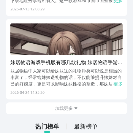
下载地址分享给所有人。这一款游戏和市面市面些按照固
更多
定剧本走剧情的游戏真的是完全不一样的。在这个游戏中
2026-07-13 12:08:29
你就可以开启一段真实感出色的同居生活，并不存在硬性
的任务捆绑，来看一下吧。《妹居物语》最新下载预约地
址...
妹居物语游戏手机版有哪几款礼物 妹居物语手游
礼物清单指引
妹居物语中大家可以给妹妹送的礼物种类可以说是相当的
丰富了，经常给妹妹送礼物的话，不仅能够提升妹妹对自
己的好感度，更是可以影响妹妹性格的塑造，那妹居物语
更多
手游有哪些礼物呢？下面小编就把游戏中可以送给妹妹的
2026-04-24 14:35:20
礼物清单做了一个详细的总结，小伙伴们可以自己点进来
看看哦。妹居物语中的礼物是有着不同功能的，根据礼
加载更多
物...
热门榜单
最新榜单